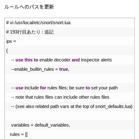
ルールへのパスを更新
1
# vi /usr/local/etc/snort/snort.lua
2
# 193行目あたり : 追記
3
ips
=
4
{
5
--
use
this
to
enable 
decoder 
and
inspector 
alerts
6
--
enable_builtin_rules
=
true
,
7
8
--
use
include 
for
rules 
files
;
be 
sure 
to
set 
your 
path
9
--
note 
that 
rules 
files 
can 
include 
other 
rules 
files
10
--
(
see 
also 
related 
path 
vars 
at 
the 
top 
of 
snort_defaults
.
lua
)
11
12
variables
=
default_variables
,
13
rules
=
[
[