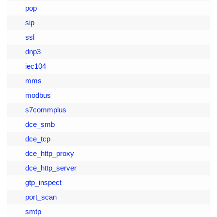
3
        pop
4
        sip
5
        ssl
6
        dnp3
7
        iec104
8
        mms
9
        modbus
0
        s7commplus
1
        dce_smb
2
        dce_tcp
3
        dce_http_proxy
4
        dce_http_server
5
        gtp_inspect
6
        port_scan
7
        smtp