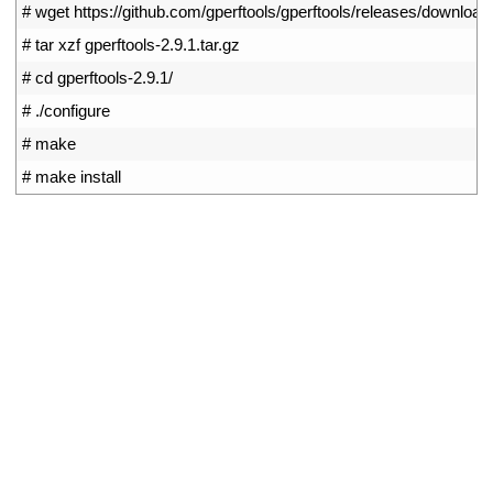
2
# wget https://github.com/gperftools/gperftools/releases/download/g
3
# tar xzf gperftools-2.9.1.tar.gz
4
# cd gperftools-2.9.1/
5
# ./configure
6
# make
7
# make install