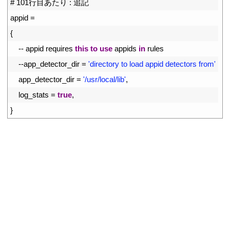
2
# 101行目あたり : 追記
3
appid
=
4
{
5
--
appid 
requires 
this
to
use
appids 
in
rules
6
--
app_detector_dir
=
'directory to load appid detectors from'
7
app_detector_dir
=
'/usr/local/lib'
,
8
log_stats
=
true
,
9
}