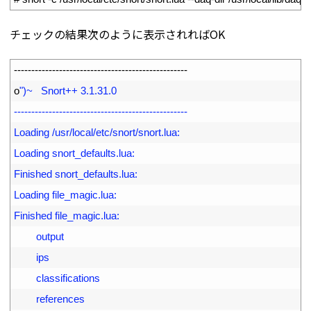
チェックの結果次のように表示されればOK
1
--
--
--
--
--
--
--
--
--
--
--
--
--
--
--
--
--
--
--
--
--
--
--
--
--
2
o
")~   Snort++ 3.1.31.0
3
--------------------------------------------------
4
Loading /usr/local/etc/snort/snort.lua:
5
Loading snort_defaults.lua:
6
Finished snort_defaults.lua:
7
Loading file_magic.lua:
8
Finished file_magic.lua:
9
        output
0
        ips
1
        classifications
2
        references