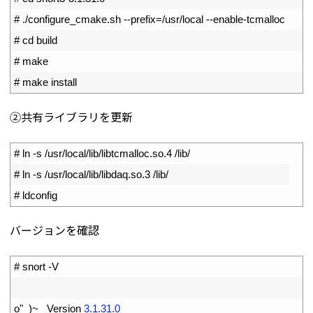
5
# ./configure_cmake.sh --prefix=/usr/local --enable-tcmalloc
6
# cd build
7
# make
8
# make install
②共有ライブラリを更新
1
# ln -s /usr/local/lib/libtcmalloc.so.4 /lib/
2
# ln -s /usr/local/lib/libdaq.so.3 /lib/
3
# ldconfig
バージョンを確認
1
# snort -V
2
3
o
"
)
~
Version
3.1.31.0