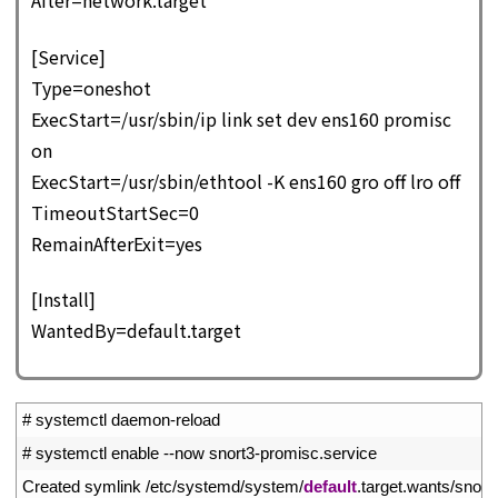
After=network.target
[Service]
Type=oneshot
ExecStart=/usr/sbin/ip link set dev ens160 promisc
on
ExecStart=/usr/sbin/ethtool -K ens160 gro off lro off
TimeoutStartSec=0
RemainAfterExit=yes
[Install]
WantedBy=default.target
1
# systemctl daemon-reload
2
# systemctl enable --now snort3-promisc.service
3
Created 
symlink
/
etc
/
systemd
/
system
/
default
.
target
.
wants
/
snort