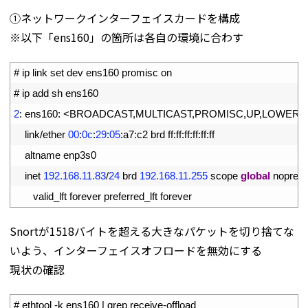
①ネットワークインターフェイスカードを構成
※以下「ens160」の箇所は各自の環境に合わす
1
# ip link set dev ens160 promisc on
2
# ip add sh ens160
3
2
:
ens160
:
<
BROADCAST
,
MULTICAST
,
PROMISC
,
UP
,
LOWER_
4
link
/
ether
00
:
0c
:
29
:
05
:
a7
:
c2 
brd 
ff
:
ff
:
ff
:
ff
:
ff
:
ff
5
altname 
enp3s0
6
inet
192.168.11.83
/
24
brd
192.168.11.255
scope 
global
noprefix
7
valid_lft 
forever 
preferred_lft 
forever
Snortが1518バイトを超える大きなパケットを切り捨てな
いよう、インターフェイスオフロードを無効にする
現状の確認
1
# ethtool -k ens160 | grep receive-offload