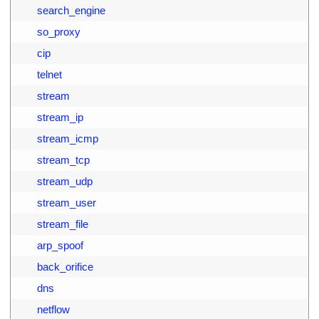
8
        search_engine
9
        so_proxy
0
        cip
1
        telnet
2
        stream
3
        stream_ip
4
        stream_icmp
5
        stream_tcp
6
        stream_udp
7
        stream_user
8
        stream_file
9
        arp_spoof
0
        back_orifice
1
        dns
2
        netflow