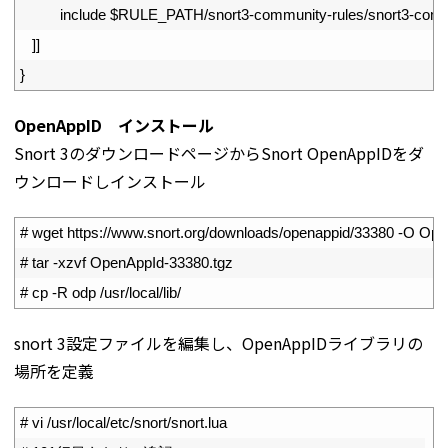
14
include
$
RULE_PATH
/
snort3
-
community
-
rules
/
snort3
-
comm
15
]
]
16
}
OpenAppID インストール
Snort 3のダウンロードページからSnort OpenAppIDをダ
ウンロードしインストール
1
# wget https://www.snort.org/downloads/openappid/33380 -O Op
2
# tar -xzvf OpenAppId-33380.tgz
3
# cp -R odp /usr/local/lib/
snort 3設定ファイルを編集し、OpenAppIDライブラリの
場所を定義
1
# vi /usr/local/etc/snort/snort.lua