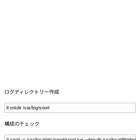
ログディレクトリー作成
1
# mkdir /var/log/snort
構成のチェック
1
# snort -c /usr/local/etc/snort/snort.lua --daq-dir /usr/local/lib/daq