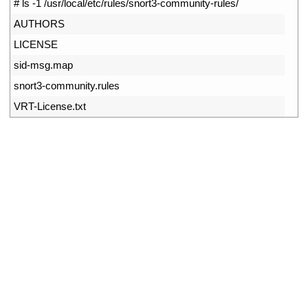
1
# ls -1 /usr/local/etc/rules/snort3-community-rules/
2
AUTHORS
3
LICENSE
4
sid
-
msg
.
map
5
snort3
-
community
.
rules
6
VRT
-
License
.
txt