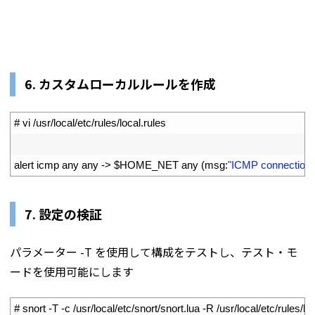
6. カスタムローカルルールを作成
1
# vi /usr/local/etc/rules/local.rules
2
3
alert 
icmp 
any 
any
->
$
HOME_NET 
any
(
msg
:
"ICMP connection t
7. 設定の検証
パラメーター -T を使用して構成をテストし、テスト・モ
ードを使用可能にします
1
# snort -T -c /usr/local/etc/snort/snort.lua -R /usr/local/etc/rules/loc