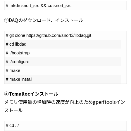
1
# mkdir snort_src && cd snort_src
③DAQのダウンロード、インストール
1
# git clone https://github.com/snort3/libdaq.git
2
# cd libdaq
3
# ./bootstrap
4
# ./configure
5
# make
6
# make install
④
Tcmallocインストール
メモリ使用量の増加時の速度が向上のためgperftoolsイン
ストール
1
# cd ../