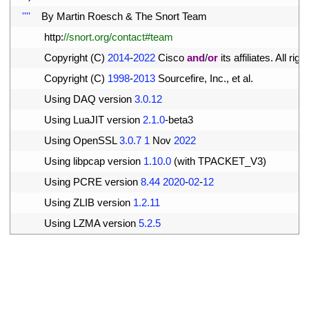
4
''
''
By 
Martin 
Roesch
&
The 
Snort 
Team
5
http
:
//snort.org/contact#team
6
Copyright
(
C
)
2014
-
2022
Cisco 
and
/
or
its 
affiliates
.
All 
right
7
Copyright
(
C
)
1998
-
2013
Sourcefire
,
Inc
.
,
et 
al
.
8
Using 
DAQ 
version
3.0.12
9
Using 
LuaJIT 
version
2.1.0
-
beta3
10
Using 
OpenSSL
3.0.7
1
Nov
2022
11
Using 
libpcap 
version
1.10.0
(
with 
TPACKET_V3
)
12
Using 
PCRE 
version
8.44
2020
-
02
-
12
13
Using 
ZLIB 
version
1.2.11
14
Using 
LZMA 
version
5.2.5