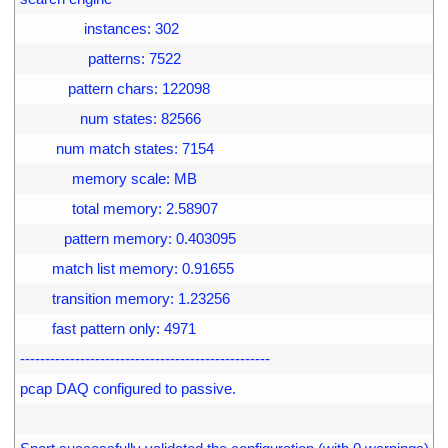
33
                instances: 302
34
                 patterns: 7522
35
            pattern chars: 122098
36
               num states: 82566
37
         num match states: 7154
38
             memory scale: MB
39
             total memory: 2.58907
40
           pattern memory: 0.403095
41
        match list memory: 0.91655
42
        transition memory: 1.23256
43
        fast pattern only: 4971
44
--------------------------------------------------
45
pcap DAQ configured to passive.
46