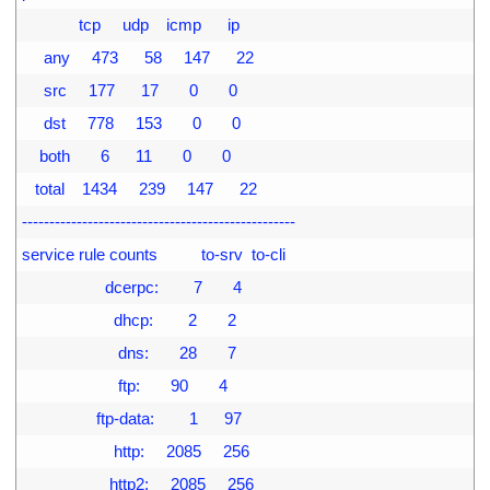
8
             tcp     udp    icmp      ip
9
     any     473      58     147      22
0
     src     177      17       0       0
1
     dst     778     153       0       0
2
    both       6      11       0       0
3
   total    1434     239     147      22
4
--------------------------------------------------
5
service rule counts          to-srv  to-cli
6
                   dcerpc:        7       4
7
                     dhcp:        2       2
8
                      dns:       28       7
9
                      ftp:       90       4
00
                 ftp-data:        1      97
01
                     http:     2085     256
02
                    http2:     2085     256