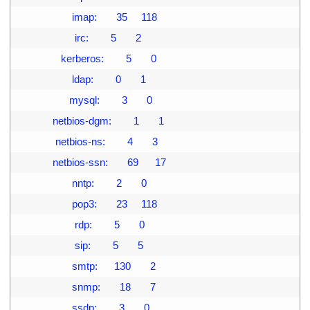
03
                     imap:       35     118
04
                      irc:        5       2
05
                 kerberos:        5       0
06
                     ldap:        0       1
07
                    mysql:        3       0
08
              netbios-dgm:        1       1
09
               netbios-ns:        4       3
10
              netbios-ssn:       69      17
11
                     nntp:        2       0
12
                     pop3:       23     118
13
                      rdp:        5       0
14
                      sip:        5       5
15
                     smtp:      130       2
16
                     snmp:       18       7
17
                     ssdp:        3       0