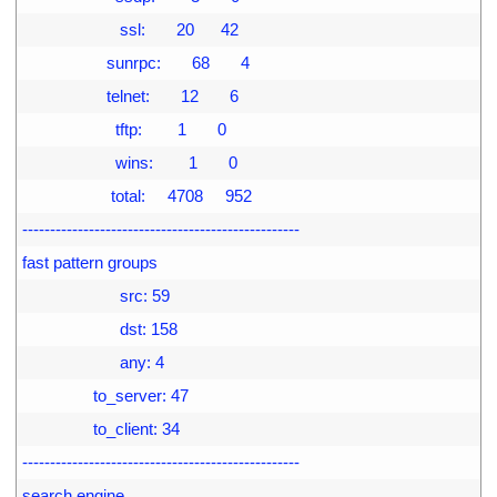
18
                      ssl:       20      42
19
                   sunrpc:       68       4
20
                   telnet:       12       6
21
                     tftp:        1       0
22
                     wins:        1       0
23
                    total:     4708     952
24
--------------------------------------------------
25
fast pattern groups
26
                      src: 59
27
                      dst: 158
28
                      any: 4
29
                to_server: 47
30
                to_client: 34
31
--------------------------------------------------
32
search engine