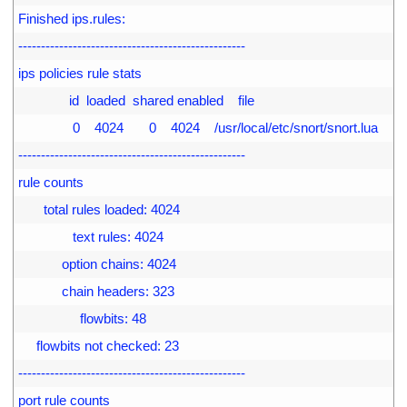
3
Finished ips.rules:
4
--------------------------------------------------
5
ips policies rule stats
6
              id  loaded  shared enabled    file
7
               0    4024       0    4024    /usr/local/etc/snort/snort.lua
8
--------------------------------------------------
9
rule counts
0
       total rules loaded: 4024
1
               text rules: 4024
2
            option chains: 4024
3
            chain headers: 323
4
                 flowbits: 48
5
     flowbits not checked: 23
6
--------------------------------------------------
7
port rule counts