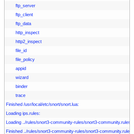
8
        ftp_server
9
        ftp_client
0
        ftp_data
1
        http_inspect
2
        http2_inspect
3
        file_id
4
        file_policy
5
        appid
6
        wizard
7
        binder
8
        trace
9
Finished /usr/local/etc/snort/snort.lua:
0
Loading ips.rules:
1
Loading ../rules/snort3-community-rules/snort3-community.rules:
2
Finished ../rules/snort3-community-rules/snort3-community.rules: