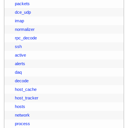
3
        packets
4
        dce_udp
5
        imap
6
        normalizer
7
        rpc_decode
8
        ssh
9
        active
0
        alerts
1
        daq
2
        decode
3
        host_cache
4
        host_tracker
5
        hosts
6
        network
7
        process