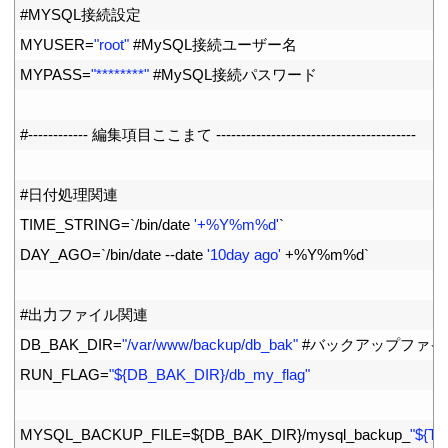
16
#MYSQL接続設定
17
MYUSER
=
"root"
#MySQL接続ユーザー名
18
MYPASS
=
"********"
#MySQL接続パスワード
19
20
#------------ 編集項目ここまて ----------------------------------------
21
22
#日付処理関連
23
TIME_STRING
=
`
/
bin
/
date
'+%Y%m%d'
`
24
DAY_AGO
=
`
/
bin
/
date
--
date
'10day ago'
+
%
Y
%
m
%
d
`
25
26
#出力ファイル関連
27
DB_BAK_DIR
=
"/var/www/backup/db_bak"
#バックアップファイ
28
RUN_FLAG
=
"${DB_BAK_DIR}/db_my_flag"
29
30
MYSQL_BACKUP_FILE
=
$
{
DB_BAK_DIR
}
/
mysql_backup
_
"${T