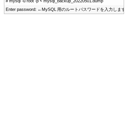
1
# mysql -u root -p < mysql_backup_20220501.dump
2
Enter 
password
:
←
MySQL
用のルートパスワードを入力します