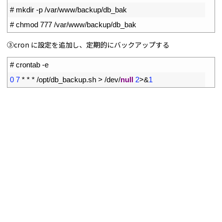
2
# mkdir -p /var/www/backup/db_bak
3
# chmod 777 /var/www/backup/db_bak
③cron に設定を追加し、定期的にバックアップする
1
# crontab -e
2
0
7
*
*
*
/
opt
/
db_backup
.
sh
>
/
dev
/
null
2
>
&
1