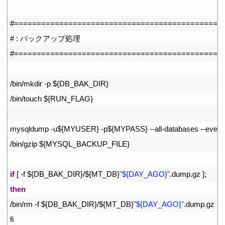
31
32
#==============================================
33
# : バックアップ処理
34
#==============================================
35
36
/
bin
/
mkdir
-
p
$
{
DB_BAK_DIR
}
37
/
bin
/
touch
$
{
RUN_FLAG
}
38
39
mysqldump
-
u
$
{
MYUSER
}
-
p
$
{
MYPASS
}
--
all
-
databases
--
event
40
/
bin
/
gzip
$
{
MYSQL_BACKUP_FILE
}
41
42
if
[
-
f
$
{
DB_BAK_DIR
}
/
$
{
MT_DB
}
"${DAY_AGO}"
.
dump
.
gz
]
;
43
then
44
/
bin
/
rm
-
f
$
{
DB_BAK_DIR
}
/
$
{
MT_DB
}
"${DAY_AGO}"
.
dump
.
gz
45
fi