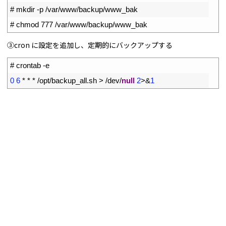
2
# mkdir -p /var/www/backup/www_bak
3
# chmod 777 /var/www/backup/www_bak
③cron に設定を追加し、定期的にバックアップする
1
# crontab -e
2
0
6
*
*
*
/
opt
/
backup_all
.
sh
>
/
dev
/
null
2
>
&
1