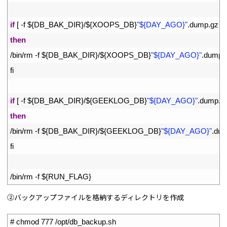
46
47
if
[
-
f
$
{
DB_BAK_DIR
}
/
$
{
XOOPS_DB
}
"${DAY_AGO}"
.
dump
.
gz
]
;
48
then
49
/
bin
/
rm
-
f
$
{
DB_BAK_DIR
}
/
$
{
XOOPS_DB
}
"${DAY_AGO}"
.
dump
.
50
fi
51
52
if
[
-
f
$
{
DB_BAK_DIR
}
/
$
{
GEEKLOG_DB
}
"${DAY_AGO}"
.
dump
.
g
53
then
54
/
bin
/
rm
-
f
$
{
DB_BAK_DIR
}
/
$
{
GEEKLOG_DB
}
"${DAY_AGO}"
.
du
55
fi
56
57
/
bin
/
rm
-
f
$
{
RUN_FLAG
}
②バックアップファイルを格納するディレクトリを作成
1
# chmod 777 /opt/db_backup.sh