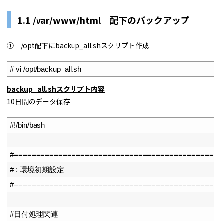
1.1 /var/www/html 配下のバックアップ
① /opt配下にbackup_all.shスクリプト作成
1
# vi /opt/backup_all.sh
backup_all.shスクリプト内容
10日間のデータ保存
1
#!/bin/bash
2
3
#==============================================
4
# : 環境初期設定
5
#==============================================
6
7
#日付処理関連