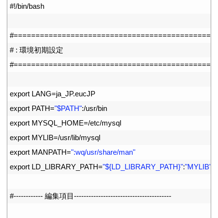
1
#!/bin/bash
2
3
#==============================================
4
# : 環境初期設定
5
#==============================================
6
7
export 
LANG
=
ja_JP
.
eucJP
8
export 
PATH
=
"$PATH"
:
/
usr
/
bin
9
export 
MYSQL_HOME
=
/
etc
/
mysql
10
export 
MYLIB
=
/
usr
/
lib
/
mysql
11
export 
MANPATH
=
":wq/usr/share/man"
12
export 
LD_LIBRARY_PATH
=
"${LD_LIBRARY_PATH}"
:
"MYLIB"
13
14
#------------ 編集項目----------------------------------------
15