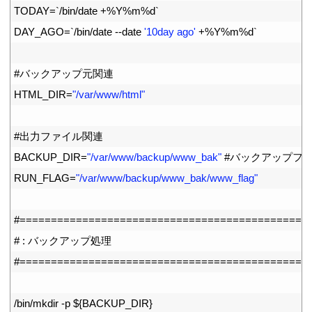
8
TODAY
=
`
/
bin
/
date
+
%
Y
%
m
%
d
`
9
DAY_AGO
=
`
/
bin
/
date
--
date
'10day ago'
+
%
Y
%
m
%
d
`
10
11
#バックアップ元関連
12
HTML_DIR
=
"/var/www/html"
13
14
#出力ファイル関連
15
BACKUP_DIR
=
"/var/www/backup/www_bak"
#バックアップフ
16
RUN_FLAG
=
"/var/www/backup/www_bak/www_flag"
17
18
#==============================================
19
# : バックアップ処理
20
#==============================================
21
22
/
bin
/
mkdir
-
p
$
{
BACKUP_DIR
}