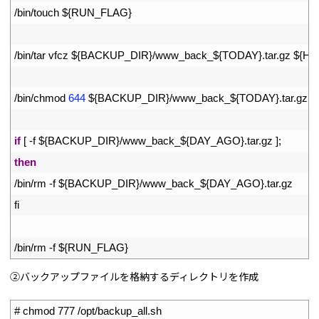
23
/
bin
/
touch
$
{
RUN_FLAG
}
24
25
/
bin
/
tar
vfcz
$
{
BACKUP_DIR
}
/
www_back_
$
{
TODAY
}
.
tar
.
gz
$
{
HT
26
27
/
bin
/
chmod
644
$
{
BACKUP_DIR
}
/
www_back_
$
{
TODAY
}
.
tar
.
gz
28
29
if
[
-
f
$
{
BACKUP_DIR
}
/
www_back_
$
{
DAY_AGO
}
.
tar
.
gz
]
;
30
then
31
/
bin
/
rm
-
f
$
{
BACKUP_DIR
}
/
www_back_
$
{
DAY_AGO
}
.
tar
.
gz
32
fi
33
34
/
bin
/
rm
-
f
$
{
RUN_FLAG
}
②バックアップファイルを格納するディレクトリを作成
1
# chmod 777 /opt/backup_all.sh