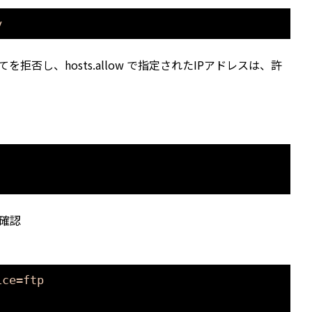
y
てを拒否し、hosts.allow で指定されたIPアドレスは、許
か確認
ice=ftp