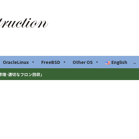
OracleLinux
FreeBSD
Other OS
English
..
修理･適切なフロン回収」