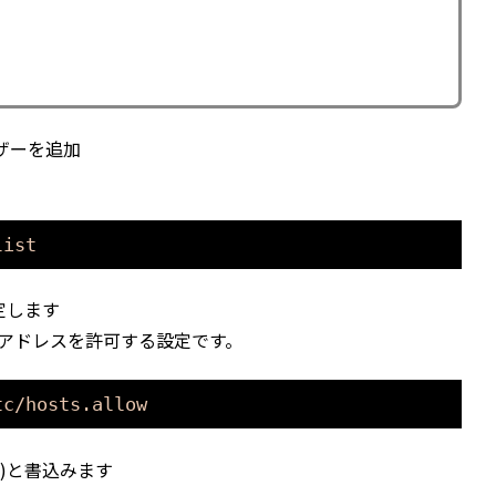
ザーを追加
list
指定します
カルIPアドレスを許可する設定です。
tc/hosts.allow
を拒否 )と書込みます