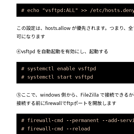
# echo "vsftpd:ALL" >> /etc/hosts.den
この設定は、hosts.allow が優先されます。つまり、全
可になります
④vsftpd を自動起動を有効にし、起動する
# systemctl enable vsftpd
# systemctl start vsftpd
⑤ここで、windows 側から、FileZilla で接続できる
接続する前にfirewallでftpポートを開放します
# firewall-cmd --permanent --add-serv
# firewall-cmd --reload