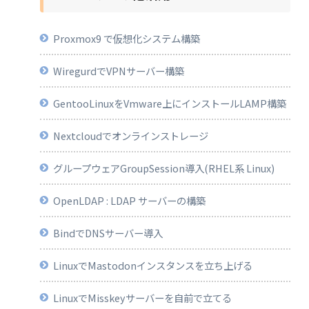
Proxmox9 で仮想化システム構築
WiregurdでVPNサーバー構築
GentooLinuxをVmware上にインストールLAMP構築
Nextcloudでオンラインストレージ
グループウェアGroupSession導入(RHEL系 Linux)
OpenLDAP : LDAP サーバーの構築
BindでDNSサーバー導入
LinuxでMastodonインスタンスを立ち上げる
LinuxでMisskeyサーバーを自前で立てる