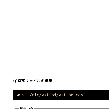
①設定ファイルの編集
# vi /etc/vsftpd/vsftpd.conf
編集内容