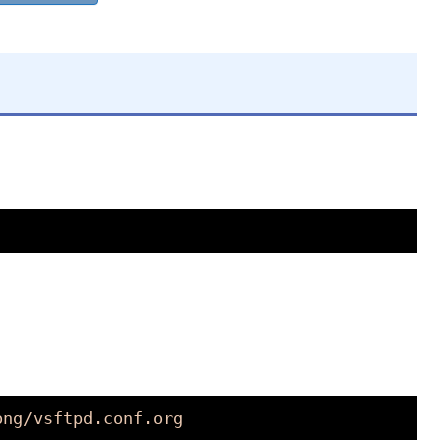
ong/vsftpd.conf.org