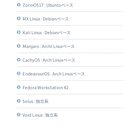
ZorinOS17 : Ubuntuベース
MX Linux : Debianベース
Kali Linux : Debianベース
Manjaro : Archl Lnuxベース
CachyOS : Arch Linuxベース
EndeavourOS : Arch Linuxベース
Fedora Workstation 42
Solus : 独立系
Void Linux : 独立系