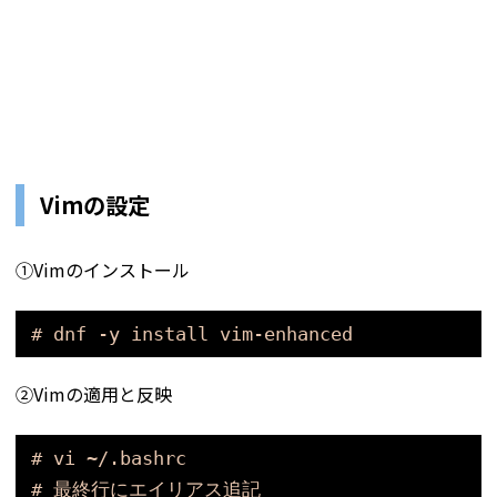
Vimの設定
①Vimのインストール
# dnf -y install vim-enhanced
②Vimの適用と反映
# vi ~/.bashrc
# 最終行にエイリアス追記