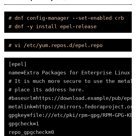
# dnf config-manager --set-enabled crb
# dnf -y install epel-release
# vi /etc/yum.repos.d/epel.repo
[epel]
name=Extra Packages for Enterprise Linux $
# It is much more secure to use the metali
# place its address here.
#baseurl=https://download.example/pub/epel
metalink=https://mirrors.fedoraproject.org
gpgkey=file:///etc/pki/rpm-gpg/RPM-GPG-KEY
gpgcheck=1
repo_gpgcheck=0