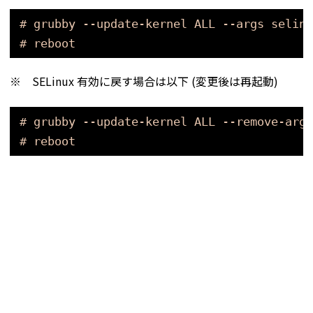
# grubby --update-kernel ALL --args selinu
# reboot
※ SELinux 有効に戻す場合は以下 (変更後は再起動)
# grubby --update-kernel ALL --remove-args
# reboot