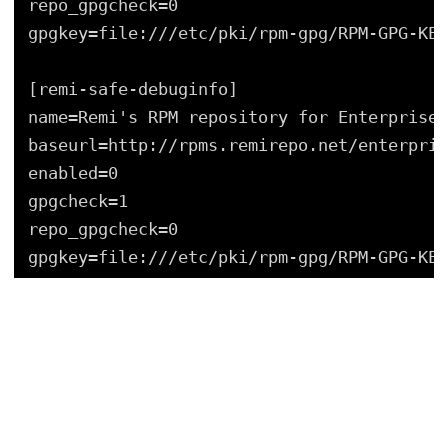
repo_gpgcheck=0
gpgkey=file:///etc/pki/rpm-gpg/RPM-GPG-KEY
[remi-safe-debuginfo]
name=Remi's RPM repository for Enterprise 
baseurl=http://rpms.remirepo.net/enterpris
enabled=0
gpgcheck=1
repo_gpgcheck=0
gpgkey=file:///etc/pki/rpm-gpg/RPM-GPG-KEY