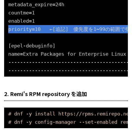
metadata_expire=24h
countme=1
enabled=1
priority=10   ←[追記]　優先度を1~99の範囲で指
[epel-debuginfo]
name=Extra Packages for Enterprise Linux $
------------------------------------------
------------------------------------------
2. Remi's RPM repository を追加
# dnf -y install https://rpms.remirepo.net
# dnf -y config-manager --set-enabled remi