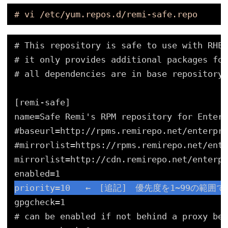
# vi /etc/yum.repos.d/remi-safe.repo
# This repository is safe to use with RHEL
# it only provides additional packages for
# all dependencies are in base repository 
[remi-safe]
name=Safe Remi's RPM repository for Enterp
#baseurl=http://rpms.remirepo.net/enterpri
#mirrorlist=https://rpms.remirepo.net/ente
mirrorlist=http://cdn.remirepo.net/enterpr
enabled=1
priority=10   ←　[追記]　優先度を1~99の範囲
gpgcheck=1
# can be enabled if not behind a proxy bec