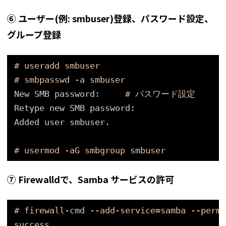
⑥ ユーザー(
例:
smbuser)登録、パスワード設定、
グループ登録
# useradd smbuser
# smbpasswd -a smbuser
New SMB password:     
# パスワード設定
Retype new SMB password:
Added user smbuser.
# usermod -aG smbgroup smbuser
⑦ Firewalldで、Samba サービスの許可
# firewall-cmd --add-service=samba --perma
success