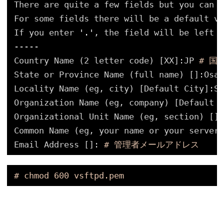
There are quite a few fields but you can l
For some fields there will be a default va
If you enter 
'.'
, the field will be left b
-----
Country Name (2 letter code) [XX]:JP 
# 国
State or Province Name (full name) []:Osak
Locality Name (eg, city) [Default City]:Sa
Organization Name (eg, company) [Default C
Organizational Unit Name (eg, section) []:
Common Name (eg, your name or your server'
Email Address []: 
# 管理者メールアドレス
# chmod 600 vsftpd.pem