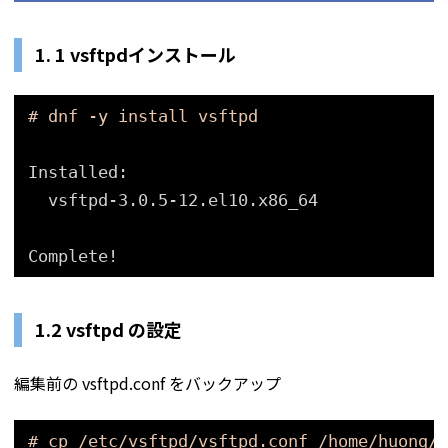
1. 1 vsftpdインストール
# dnf -y install vsftpd
Installed:
vsftpd-3.0.5-12.el10.x86_64
Complete!
1.2 vsftpd の設定
編集前の vsftpd.conf をバックアップ
# cp /etc/vsftpd/vsftpd.conf /home/huong/v