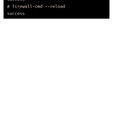
# firewall-cmd --reload
success