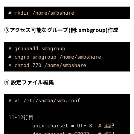
# mkdir /home/smbshare
➂アクセス可能なグループ(
例:
smbgroup)作成
# groupadd smbgroup
# chgrp smbgroup /home/smbshare
# chmod 770 /home/smbshare
④ 設定ファイル編集
# vi /etc/samba/smb.conf
11-12行目 : 
unix charset = UTF-8  
# 追記