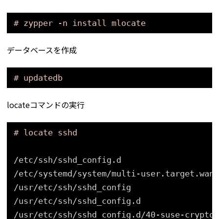
# zypper -n install mlocate
データベースを作成
# updatedb
locateコマンドの実行
# locate sshd
/etc/ssh/sshd_config
.d
/etc/systemd/system/multi-user
.target.want
/usr/etc/ssh/sshd_config
/usr/etc/ssh/sshd_config
.d
/usr/etc/ssh/sshd_config
.d
/40-suse-crypto-