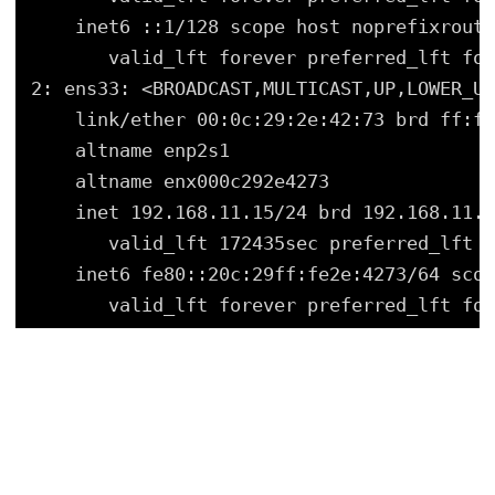
inet6 ::1
/128
scope host noprefixroute
valid_lft forever preferred_lft for
2: ens33: <BROADCAST,MULTICAST,UP,LOWER_UP
link
/ether
00:0c:29:2e:42:73 brd ff:ff
altname enp2s1
altname enx000c292e4273
inet 192.168.11.15
/24
brd 192.168.11.2
valid_lft 172435sec preferred_lft 1
inet6 fe80::20c:29ff:fe2e:4273
/64
scop
valid_lft forever preferred_lft for