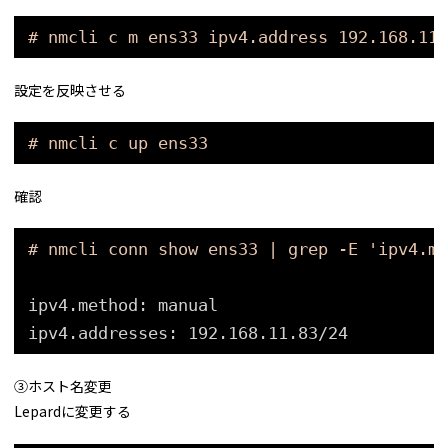
# nmcli c m ens33 ipv4.address 192.168.11.
設定を反映させる
# nmcli c up ens33
確認
# nmcli conn show ens33 | grep -E 'ipv4.me
ipv4.method: manual
ipv4.addresses: 192.168.11.83
/24
➂ホスト名変更
Lepardに変更する