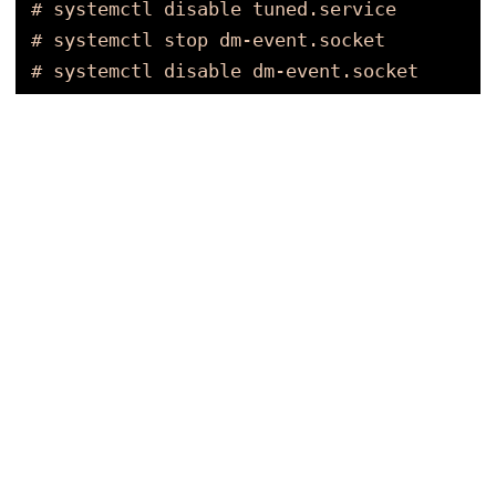
# systemctl disable tuned.service
# systemctl stop dm-event.socket
# systemctl disable dm-event.socket