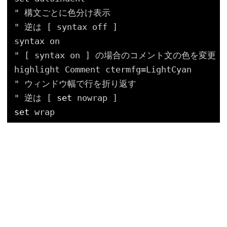
" 構文ごとに色分け表示
" 逆は [ syntax off ]
syntax on
" [ syntax on ] の場合のコメント文の色を変更
highlight Comment ctermfg=LightCyan
" ウィンドウ幅で行を折り返す
" 逆は [ 
set
nowrap ]
set
wrap