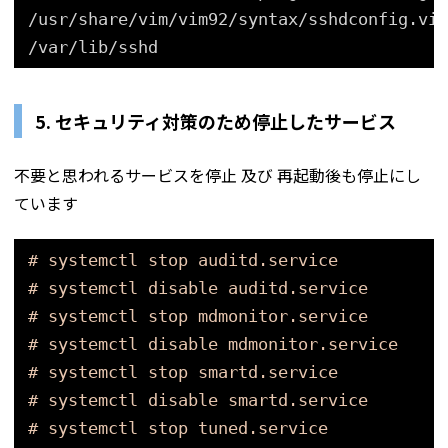
/usr/share/vim/vim92/syntax/sshdconfig
.vim
/var/lib/sshd
5. セキュリティ対策のため停止したサービス
不要と思われるサービスを停止 及び 再起動後も停止にし
ています
# systemctl stop auditd.service
# systemctl disable auditd.service
# systemctl stop mdmonitor.service
# systemctl disable mdmonitor.service
# systemctl stop smartd.service
# systemctl disable smartd.service
# systemctl stop tuned.service