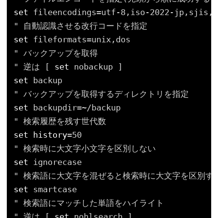
set
fileencodings=utf-8,iso-2022-jp,sjis,e
" 自動認識させる改行コードを指定
set
fileformats=unix,dos
" バックアップを取得
" 逆は [ 
set
nobackup ]
set
backup
" バックアップを取得するディレクトリを指定
set
backupdir=~
/backup
" 検索履歴を残す世代数
set
history
=50
" 検索時に大文字小文字を区別しない
set
ignorecase
" 検索語に大文字を混ぜると検索時に大文字を区別す
set
smartcase
" 検索語にマッチした単語をハイライト
" 逆は [ 
set
nohlsearch ]