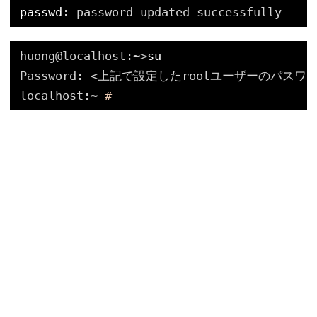
passwd
: password updated successfully
huong@localhost:~>
su
–
Password: <上記で設定したrootユーザーのパスワ
localhost:~ 
#