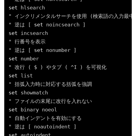
set
hlsearch
" インクリメンタルサーチを使用 (検索語の入力最
" 逆は [ 
set
noincsearch ]
set
incsearch
" 行番号を表示
" 逆は [ 
set
nonumber ]
set
number
" 改行 ( $ ) やタブ ( ^I ) を可視化
set
list
" 括弧入力時に対応する括弧を強調
set
showmatch
" ファイルの末尾に改行を入れない
set
binary noeol
" 自動インデントを有効にする
" 逆は [ noautoindent ]
set
autoindent