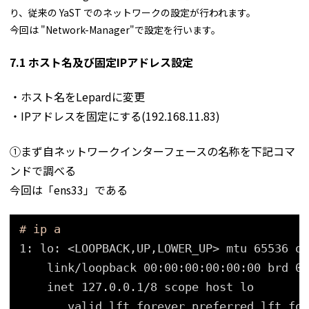
り、従来の YaST でのネットワークの設定が行われます。
今回は "Network-Manager"で設定を行います。
7.1 ホスト名及び固定IPアドレス設定
・ホスト名をLepardに変更
・IPアドレスを固定にする(192.168.11.83)
①まず自ネットワークインターフェースの名称を下記コマ
ンドで調べる
今回は「ens33」である
# ip a
1: lo: <LOOPBACK,UP,LOWER_UP> mtu 65536 qd
link
/loopback
00:00:00:00:00:00 brd 00
inet 127.0.0.1
/8
scope host lo
valid_lft forever preferred_lft for