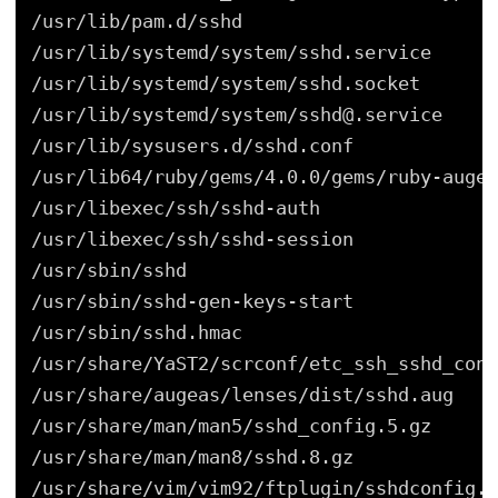
/usr/lib/pam
.d
/sshd
/usr/lib/systemd/system/sshd
.service
/usr/lib/systemd/system/sshd
.socket
/usr/lib/systemd/system/sshd
@.service
/usr/lib/sysusers
.d
/sshd
.conf
/usr/lib64/ruby/gems/4
.0.0
/gems/ruby-augea
/usr/libexec/ssh/sshd-auth
/usr/libexec/ssh/sshd-session
/usr/sbin/sshd
/usr/sbin/sshd-gen-keys-start
/usr/sbin/sshd
.hmac
/usr/share/YaST2/scrconf/etc_ssh_sshd_conf
/usr/share/augeas/lenses/dist/sshd
.aug
/usr/share/man/man5/sshd_config
.5.gz
/usr/share/man/man8/sshd
.8.gz
/usr/share/vim/vim92/ftplugin/sshdconfig
.v