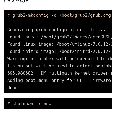
# 変更を反映
# grub2-mkconfig -o /boot/grub2/grub.cfg
Generating grub configuration 
file
...
Found theme: 
/boot/grub2/themes/openSUSE/t
Found linux image: 
/boot/vmlinuz-7
.0.12-1-
Found initrd image: 
/boot/initrd-7
.0.12-1-
Warning: os-prober will be executed to det
Its output will be used to detect bootable
695.980682 | DM multipath kernel driver no
Adding boot menu entry 
for
UEFI Firmware 
done
# shutdown -r now