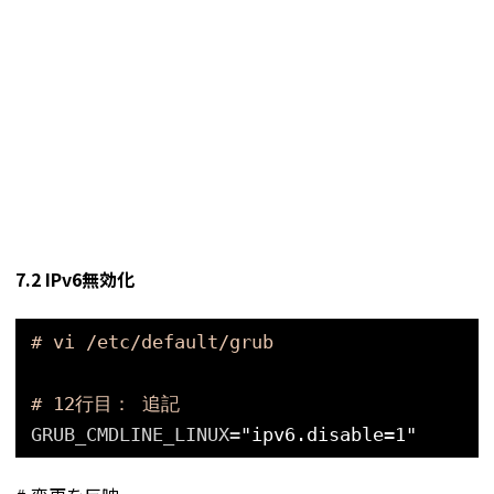
7.2 IPv6無効化
# vi /etc/default/grub
# 12行目： 追記
GRUB_CMDLINE_LINUX=
"ipv6.disable=1"