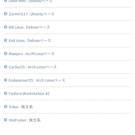
Linux Mint : Ubuntuベース
ZorinOS17 : Ubuntuベース
MX Linux : Debianベース
Kali Linux : Debianベース
Manjaro : Archl Lnuxベース
CachyOS : Arch Linuxベース
EndeavourOS : Arch Linuxベース
Fedora Workstation 42
Solus : 独立系
Void Linux : 独立系