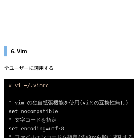
6. Vim
全ユーザーに適用する
# vi ~/.vimrc
" vim の独自拡張機能を使用(
vi
との互換性無し)
set
nocompatible
" 文字コードを指定
set
encoding=utf-8
" ファイルエンコードを指定(先頭から順に成功するま