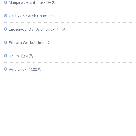
Manjaro : Archl Lnuxベース
CachyOS : Arch Linuxベース
EndeavourOS : Arch Linuxベース
Fedora Workstation 42
Solus : 独立系
Void Linux : 独立系