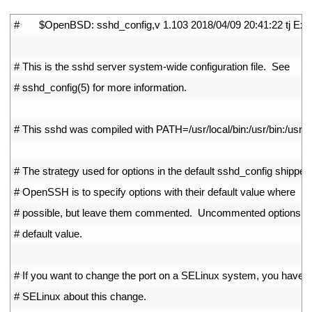
1
#       $OpenBSD: sshd_config,v 1.103 2018/04/09 20:41:22 tj Exp
2
3
# This is the sshd server system-wide configuration file.  See
4
# sshd_config(5) for more information.
5
6
# This sshd was compiled with PATH=/usr/local/bin:/usr/bin:/usr/lo
7
8
# The strategy used for options in the default sshd_config shipped
9
# OpenSSH is to specify options with their default value where
10
# possible, but leave them commented.  Uncommented options ov
11
# default value.
12
13
# If you want to change the port on a SELinux system, you have to
14
# SELinux about this change.