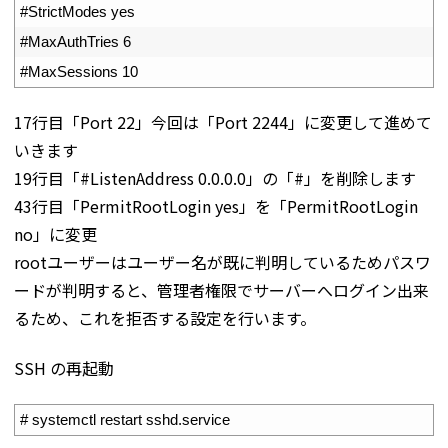
45
#StrictModes yes
46
#MaxAuthTries 6
47
#MaxSessions 10
17行目「Port 22」今回は「Port 2244」に変更して進めて
いきます
19行目「#ListenAddress 0.0.0.0」の「#」を削除します
43行目「PermitRootLogin yes」を「PermitRootLogin
no」に変更
rootユーザーはユーザー名が既に判明しているためパスワ
ードが判明すると、管理者権限でサーバーへログイン出来
るため、これを拒否する設定を行います。
SSH の再起動
1
# systemctl restart sshd.service