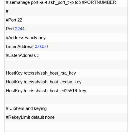
15
# semanage port -a -t ssh_port_t -p tcp #PORTNUMBER
16
#
17
#Port 22
18
Port
2244
19
#AddressFamily any
20
ListenAddress
0.0.0.0
21
#ListenAddress ::
22
23
HostKey
/
etc
/
ssh
/
ssh_host_rsa_key
24
HostKey
/
etc
/
ssh
/
ssh_host_ecdsa_key
25
HostKey
/
etc
/
ssh
/
ssh_host_ed25519
_
key
26
27
# Ciphers and keying
28
#RekeyLimit default none
29