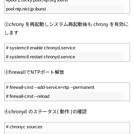
4
pool 
ntp
.
nict
.
jp 
iburst
②chrony を再起動しシステム再起動後も chrony を有効に
します
1
# systemctl enable chronyd.service
2
# systemctl restart chronyd.service
③firewallでNTPポート解放
1
# firewall-cmd --add-service=ntp --permanent
2
# firewall-cmd --reload
④chronyd のステータス( 動作 )の確認
1
# chronyc sources