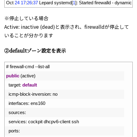
15
Oct
24
17
:
26
:
37
Lepard 
systemd
[
1
]
:
Started 
firewalld
-
dynamic 
fi
※停止している場合
Active: inactive (dead)と表示され、firewalldが停止して
いることが分かります
➁defaultゾーン設定を表示
1
# firewall-cmd --list-all
2
public
(
active
)
3
target
:
default
4
icmp
-
block
-
inversion
:
no
5
interfaces
:
ens160
6
sources
:
7
services
:
cockpit 
dhcpv6
-
client 
ssh
8
ports
: