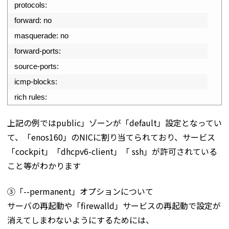
9
protocols
:
10
forward
:
no
11
masquerade
:
no
12
forward
-
ports
:
13
source
-
ports
:
14
icmp
-
blocks
:
15
rich 
rules
:
上記の例ではpublic」ゾーンが「default」設定となってい
て、「enos160」のNICに割り当てられており、サービス
「cockpit」「dhcpv6-client」「 ssh」が許可されている
こと等がわかります
➂「--permanent」オプションについて
サーバの再起動や「firewalld」サービスの再起動で設定が
消えてしまわないようにするためには、