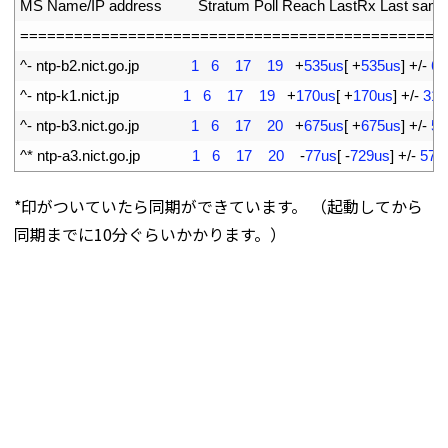
2
MS 
Name
/
IP 
address         
Stratum 
Poll 
Reach 
LastRx 
Last 
samp
3
===
===
===
===
===
===
===
===
===
===
===
===
===
===
===
==
4
^
-
ntp
-
b2
.
nict
.
go
.
jp
1
6
17
19
+
535us
[
+
535us
]
+
/
-
62
5
^
-
ntp
-
k1
.
nict
.
jp
1
6
17
19
+
170us
[
+
170us
]
+
/
-
317
6
^
-
ntp
-
b3
.
nict
.
go
.
jp
1
6
17
20
+
675us
[
+
675us
]
+
/
-
55
7
^
*
ntp
-
a3
.
nict
.
go
.
jp
1
6
17
20
-
77us
[
-
729us
]
+
/
-
579
*印がついていたら同期ができています。 （起動してから
同期までに10分ぐらいかかります。）