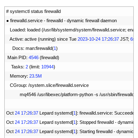
1
# systemctl status firewalld
2
●
firewalld
.
service
-
firewalld
-
dynamic 
firewall 
daemon
3
Loaded
:
loaded
(
/
usr
/
lib
/
systemd
/
system
/
firewalld
.
service
;
enab
4
Active
:
active
(
running
)
since 
Tue
2023
-
10
-
24
17
:
26
:
37
JST
;
6s
5
Docs
:
man
:
firewalld
(
1
)
6
Main 
PID
:
4546
(
firewalld
)
7
Tasks
:
2
(
limit
:
10944
)
8
Memory
:
23.5M
9
CGroup
:
/
system
.
slice
/
firewalld
.
service
10
mq4546
/
usr
/
libexec
/
platform
-
python
-
s
/
usr
/
sbin
/
firewalld
-
11
12
Oct
24
17
:
26
:
37
Lepard 
systemd
[
1
]
:
firewalld
.
service
:
Succeeded
13
Oct
24
17
:
26
:
37
Lepard 
systemd
[
1
]
:
Stopped 
firewalld
-
dynamic 
f
14
Oct
24
17
:
26
:
37
Lepard 
systemd
[
1
]
:
Starting 
firewalld
-
dynamic 
f