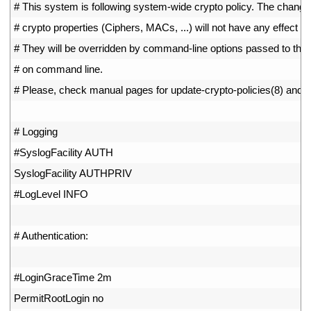
30
# This system is following system-wide crypto policy. The change
31
# crypto properties (Ciphers, MACs, ...) will not have any effect he
32
# They will be overridden by command-line options passed to the 
33
# on command line.
34
# Please, check manual pages for update-crypto-policies(8) and s
35
36
# Logging
37
#SyslogFacility AUTH
38
SyslogFacility 
AUTHPRIV
39
#LogLevel INFO
40
41
# Authentication:
42
43
#LoginGraceTime 2m
44
PermitRootLogin 
no