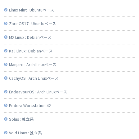
Linux Mint : Ubuntuベース
ZorinOS17 : Ubuntuベース
MX Linux : Debianベース
Kali Linux : Debianベース
Manjaro : Archl Lnuxベース
CachyOS : Arch Linuxベース
EndeavourOS : Arch Linuxベース
Fedora Workstation 42
Solus : 独立系
Void Linux : 独立系