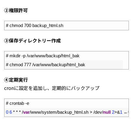
➁権限許可
1
# chmod 700 backup_html.sh
➂保存ディレクトリー作成
1
# mkdir -p /var/www/backup/html_bak
2
# chmod 777 /var/www/backup/html_bak
④定期実行
cronに設定を追加し、定期的にバックアップ
1
# crontab -e
2
0
6
*
*
*
/
var
/
www
/
system
/
backup_html
.
sh
>
/
dev
/
null
2
>
&
1
←毎