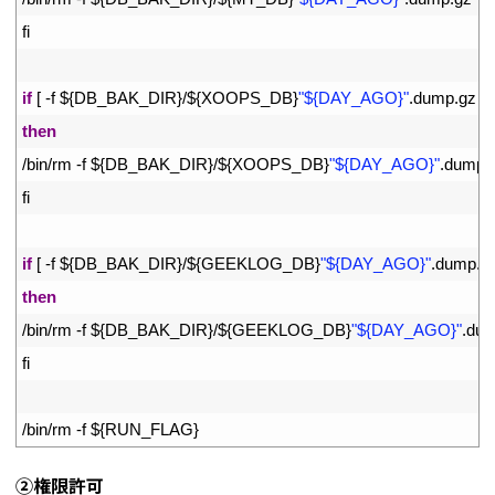
23
fi
24
25
if
[
-
f
$
{
DB_BAK_DIR
}
/
$
{
XOOPS_DB
}
"${DAY_AGO}"
.
dump
.
gz
]
;
26
then
27
/
bin
/
rm
-
f
$
{
DB_BAK_DIR
}
/
$
{
XOOPS_DB
}
"${DAY_AGO}"
.
dump
.
28
fi
29
30
if
[
-
f
$
{
DB_BAK_DIR
}
/
$
{
GEEKLOG_DB
}
"${DAY_AGO}"
.
dump
.
g
31
then
32
/
bin
/
rm
-
f
$
{
DB_BAK_DIR
}
/
$
{
GEEKLOG_DB
}
"${DAY_AGO}"
.
du
33
fi
34
35
/
bin
/
rm
-
f
$
{
RUN_FLAG
}
➁権限許可