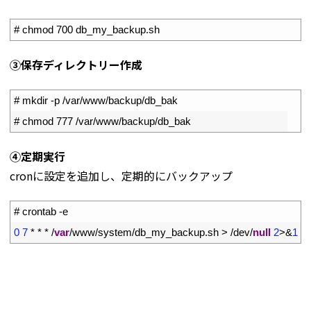
1
# chmod 700 db_my_backup.sh
➂保存ディレクトリー作成
1
# mkdir -p /var/www/backup/db_bak
2
# chmod 777 /var/www/backup/db_bak
④定期実行
cronに設定を追加し、定期的にバックアップ
1
# crontab -e
2
0
7
*
*
*
/
var
/
www
/
system
/
db_my_backup
.
sh
>
/
dev
/
null
2
>
&
1