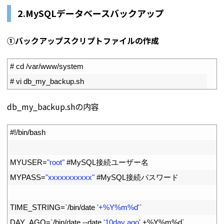
2.MySQLデータベースバックアップ
①バックアップスクリプトファイルの作成
1
# cd /var/www/system
2
# vi db_my_backup.sh
db_my_backup.shの内容
1
#!/bin/bash
2
3
MYUSER
=
"root"
#MySQL接続ユーザー名
4
MYPASS
=
"xxxxxxxxxxx"
#MySQL接続パスワード
5
6
TIME_STRING
=
`
/
bin
/
date
'+%Y%m%d'
`
7
DAY_AGO
=
`
/
bin
/
date
--
date
'10day ago'
+
%
Y
%
m
%
d
`