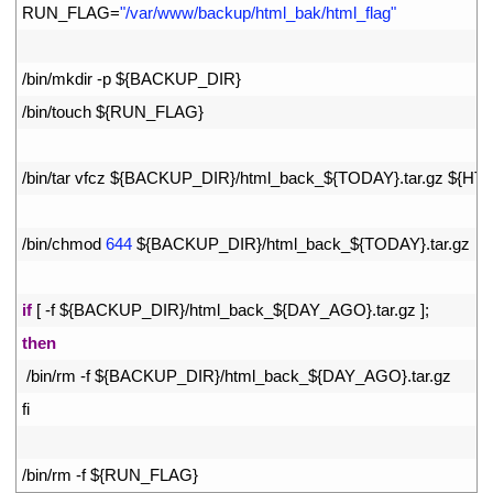
9
RUN_FLAG
=
"/var/www/backup/html_bak/html_flag"
10
11
/
bin
/
mkdir
-
p
$
{
BACKUP_DIR
}
12
/
bin
/
touch
$
{
RUN_FLAG
}
13
14
/
bin
/
tar
vfcz
$
{
BACKUP_DIR
}
/
html_back_
$
{
TODAY
}
.
tar
.
gz
$
{
HT
15
16
/
bin
/
chmod
644
$
{
BACKUP_DIR
}
/
html_back_
$
{
TODAY
}
.
tar
.
gz
17
18
if
[
-
f
$
{
BACKUP_DIR
}
/
html_back_
$
{
DAY_AGO
}
.
tar
.
gz
]
;
19
then
20
/
bin
/
rm
-
f
$
{
BACKUP_DIR
}
/
html_back_
$
{
DAY_AGO
}
.
tar
.
gz
21
fi
22
23
/
bin
/
rm
-
f
$
{
RUN_FLAG
}