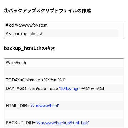
①バックアップスクリプトファイルの作成
1
# cd /var/www/system
2
# vi backup_html.sh
backup_html.shの内容
1
#!/bin/bash
2
3
TODAY
=
`
/
bin
/
date
+
%
Y
%
m
%
d
`
4
DAY_AGO
=
`
/
bin
/
date
--
date
'10day ago'
+
%
Y
%
m
%
d
`
5
6
HTML_DIR
=
"/var/www/html"
7
8
BACKUP_DIR
=
"/var/www/backup/html_bak"