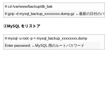
1
# cd /var/www/backup/db_bak
2
# gzip -d mysql_backup_xxxxxxxx.dump.gz ←最新
➁MySQL をリストア
1
# mysql -u root -p < mysql_backup_xxxxxxxx.dump
2
Enter 
password
:
←
MySQL
用のルートパスワード