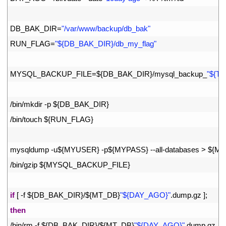
8
9
DB_BAK_DIR
=
"/var/www/backup/db_bak"
10
RUN_FLAG
=
"${DB_BAK_DIR}/db_my_flag"
11
12
MYSQL_BACKUP_FILE
=
$
{
DB_BAK_DIR
}
/
mysql_backup
_
"${T
13
14
/
bin
/
mkdir
-
p
$
{
DB_BAK_DIR
}
15
/
bin
/
touch
$
{
RUN_FLAG
}
16
17
mysqldump
-
u
$
{
MYUSER
}
-
p
$
{
MYPASS
}
--
all
-
databases
>
$
{
MY
18
/
bin
/
gzip
$
{
MYSQL_BACKUP_FILE
}
19
20
if
[
-
f
$
{
DB_BAK_DIR
}
/
$
{
MT_DB
}
"${DAY_AGO}"
.
dump
.
gz
]
;
21
then
22
/
bin
/
rm
-
f
$
{
DB_BAK_DIR
}
/
$
{
MT_DB
}
"${DAY_AGO}"
.
dump
.
gz