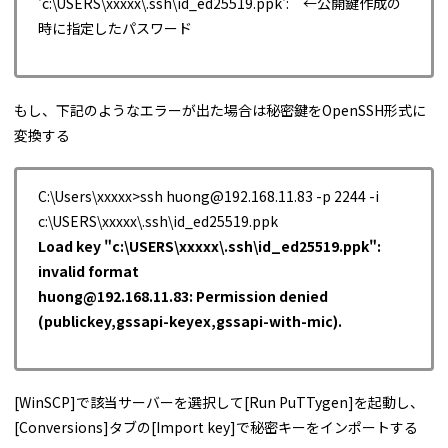
'c:\USERS\xxxxx\.ssh\id_ed25519.ppk': ←公開鍵作成の
時に指定したパスワード
もし、下記のようなエラーが出た場合は秘密鍵をOpenSSH形式に
変換する
C:\Users\xxxxx>ssh huong@192.168.11.83 -p 2244 -i
c:\USERS\xxxxx\.ssh\id_ed25519.ppk
Load key "c:\USERS\xxxxx\.ssh\id_ed25519.ppk":
invalid format
huong@192.168.11.83: Permission denied
(publickey,gssapi-keyex,gssapi-with-mic).
[WinSCP]で該当サーバーを選択して[Run PuTTygen]を起動し、
[Conversions]タブの[Import key]で秘密キーをインポートする