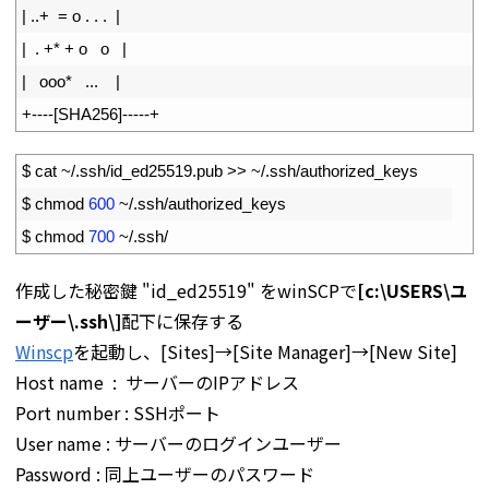
20
|
.
.
+
=
o
.
.
.
|
21
|
.
+
*
+
o
o
|
22
|
ooo*
.
.
.
|
23
+
--
--
[
SHA256
]
--
--
-
+
1
$
cat
~
/
.
ssh
/
id_ed25519
.
pub
>>
~
/
.
ssh
/
authorized
_
keys
2
$
chmod
600
~
/
.
ssh
/
authorized
_
keys
3
$
chmod
700
~
/
.
ssh
/
作成した秘密鍵 "id_ed25519" をwinSCPで
[c:\USERS\ユ
ーザー\.ssh\]
配下に保存する
Winscp
を起動し、[Sites]→[Site Manager]→[New Site]
Host name : サーバーのIPアドレス
Port number : SSHポート
User name : サーバーのログインユーザー
Password : 同上ユーザーのパスワード