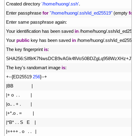
5
Created 
directory
'/home/huong/.ssh'
.
6
Enter 
passphrase 
for
"/home/huong/.ssh/id_ed25519"
(
empty 
for
7
Enter 
same 
passphrase 
again
:
8
Your 
identification 
has 
been 
saved 
in
/
home
/
huong
/
.
ssh
/
id_ed255
9
Your 
public
key 
has 
been 
saved 
in
/
home
/
huong
/
.
ssh
/
id_ed2551
10
The 
key 
fingerprint 
is
:
11
SHA256
:
SIf8rK7NwsDCB9vAGk4fiVoS0BDZgLq958WzXHz
+
JW
12
The 
key
'
s
randomart 
image 
is
:
13
+
--
[
ED25519
256
]
--
+
14
|
BB
|
15
|
+
o
.
.
|
16
|
o
.
.
.
+
.
|
17
|
+
*
.
o
.
=
|
18
|
*
B*
.
.
S
E
|
19
|=
++
+
.
o
.
.
|