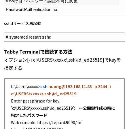
2
# 65行目 : パスワード認証不可に変更
3
PasswordAuthentication 
no
sshdサービス再起動
1
# systemctl restart sshd
Tabby Terminalで接続する方法
オプション[-i c:\USERS\xxxxx\.ssh\id_ed25519]でkeyを
指定する
C:\Users\xxxxx>
ssh
huong@192.168.11.83 -p 2244 -i
c:\USERS\xxxxx\.ssh\id_ed25519
Enter passphrase for key
'c:\USERS\xxxxx\.ssh\id_ed25519':
←公開鍵作成の時に
指定したパスワード
Web console: https://Lepard:9090/ or