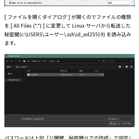
[ ファイルを開くダイアログ ] が開くのでファイルの種類
を [ All Files (*.*) ] に変更して Linux サーバから転送した
秘密鍵(c:\USERS\ユーザー\.ssh\id_ed25519) を読み込み
ます。
パスワードは上記「公開鍵、秘密鍵ペアの作成」で設定し