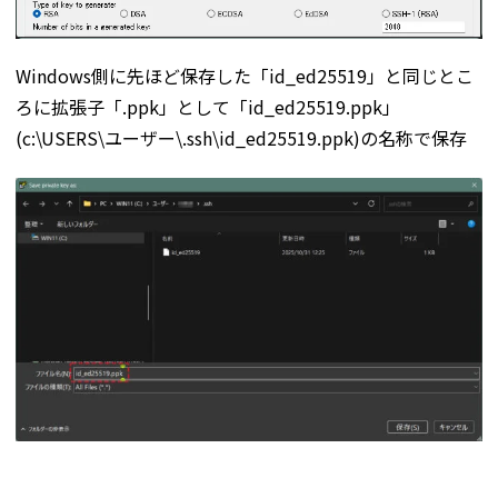
Windows側に先ほど保存した「id_ed25519」と同じとこ
ろに拡張子「.ppk」として「id_ed25519.ppk」
(c:\USERS\ユーザー\.ssh\id_ed25519.ppk)の名称で保存