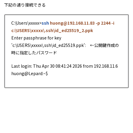
下記の通り接続できる
C:\Users\xxxxx>
ssh
huong@192.168.11.83 -p 2244 -i
c:\USERS\xxxxx\.ssh\id_ed25519_2.ppk
Enter passphrase for key
'c:\USERS\xxxxx\.ssh\id_ed25519.ppk': ←公開鍵作成の
時に指定したパスワード
Last login: Thu Apr 30 08:41:24 2026 from 192.168.11.6
huong@Lepard:~$