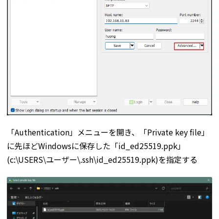
「Authentication」メニューを開き、「Private key file」
に先ほどWindowsに保存した「id_ed25519.ppk」
(c:\USERS\ユーザー\.ssh\id_ed25519.ppk)を指定する