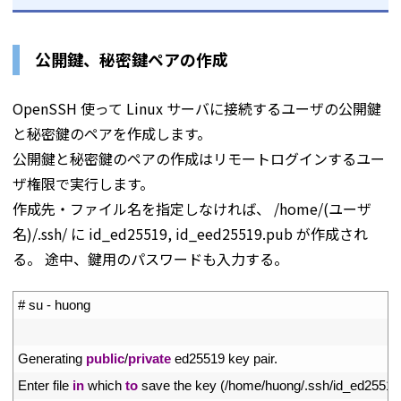
公開鍵、秘密鍵ペアの作成
OpenSSH 使って Linux サーバに接続するユーザの公開鍵
と秘密鍵のペアを作成します。
公開鍵と秘密鍵のペアの作成はリモートログインするユー
ザ権限で実行します。
作成先・ファイル名を指定しなければ、 /home/(ユーザ
名)/.ssh/ に id_ed25519, id_eed25519.pub が作成され
る。 途中、鍵用のパスワードも入力する。
1
# su - huong
2
3
Generating 
public
/
private
ed25519 
key 
pair
.
4
Enter 
file 
in
which 
to
save 
the 
key
(
/
home
/
huong
/
.
ssh
/
id_ed25519