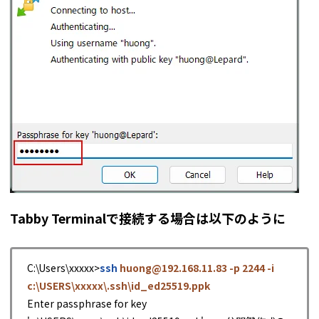
Tabby Terminalで接続する場合は以下のように
C:\Users\xxxxx>
ssh
huong@192.168.11.83 -p 2244 -i
c:\USERS\xxxxx\.ssh\id_ed25519.ppk
Enter passphrase for key