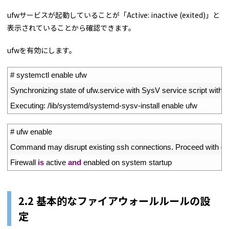
ufwサービスが起動していることが「Active: inactive (exited)」と
表示されていることから確認できます。
ufwを有効にします。
1
# systemctl enable ufw
2
Synchronizing 
state 
of 
ufw
.
service 
with 
SysV 
service 
script 
with
/
l
3
Executing
:
/
lib
/
systemd
/
systemd
-
sysv
-
install 
enable 
ufw
1
# ufw enable
2
Command 
may 
disrupt 
existing 
ssh 
connections
.
Proceed 
with 
op
3
Firewall 
is
active 
and
enabled 
on 
system 
startup
2.2 基本的なファイアウォールルールの設
定