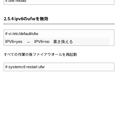
7
# ufw reload
2.5.4 ipv6のufwを無効
1
# vi /etc/default/ufw
2
IPV6
=
yes
　→　
IPV6
=
no
　書き換える
すべての作業の後ファイアウオールを再起動
1
# systemctl restart ufw