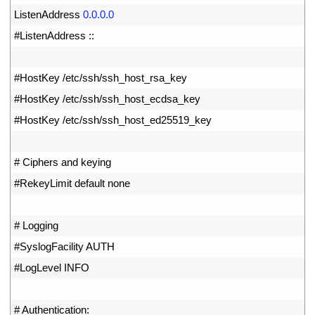
16
ListenAddress
0.0.0.0
17
#ListenAddress ::
18
19
#HostKey /etc/ssh/ssh_host_rsa_key
20
#HostKey /etc/ssh/ssh_host_ecdsa_key
21
#HostKey /etc/ssh/ssh_host_ed25519_key
22
23
# Ciphers and keying
24
#RekeyLimit default none
25
26
# Logging
27
#SyslogFacility AUTH
28
#LogLevel INFO
29
30
# Authentication: