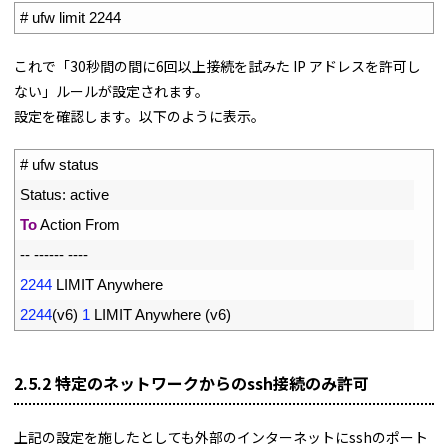
1
# ufw limit 2244
これで「30秒間の間に6回以上接続を試みた IP アドレスを許可し
ない」ルールが設定されます。
設定を確認します。以下のように表示。
1
# ufw status
2
Status
:
active
3
To
Action 
From
4
--
--
--
--
--
--
5
2244
LIMIT 
Anywhere
6
2244
(
v6
)
1
LIMIT 
Anywhere
(
v6
)
2.5.2 特定のネットワークからのssh接続のみ許可
上記の設定を施したとしても外部のインターネットにsshのポート