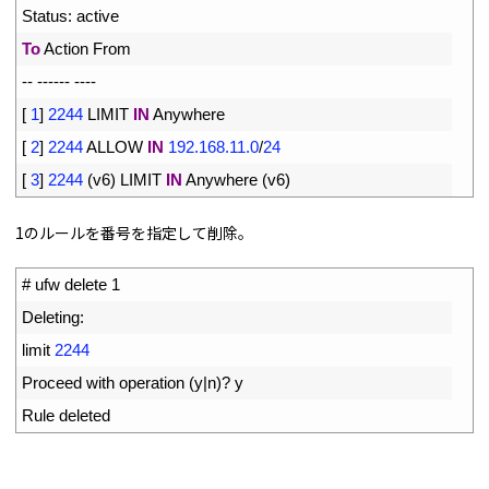
3
Status
:
active
4
To
Action 
From
5
--
--
--
--
--
--
6
[
1
]
2244
LIMIT 
IN
Anywhere
7
[
2
]
2244
ALLOW 
IN
192.168.11.0
/
24
8
[
3
]
2244
(
v6
)
LIMIT 
IN
Anywhere
(
v6
)
1のルールを番号を指定して削除。
1
# ufw delete 1
2
Deleting
:
3
limit
2244
4
Proceed 
with 
operation
(
y
|
n
)
?
y
5
Rule 
deleted