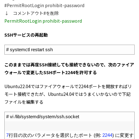
#PermitRootLogin prohibit-password
↓ コメントアウト#を削除
PermitRootLogin prohibit-password
SSHサービスの再起動
1
# systemctl restart ssh
このままでは再度SSH接続しても接続できないので、次のファイア
ウォールで変更したSSHポート2244を許可する
Ubuntu22.04ではファイアウォールで2244ポートを開放すればリ
モート接続できたが、Ubuntu24.04ではうまくいかないので下記
ファイルを編集する
1
# vi /lib/systemd/system/ssh.socket
2
3
7
行目の次のパラメータを選択したポート
(
例
:
2244
)
に変更する