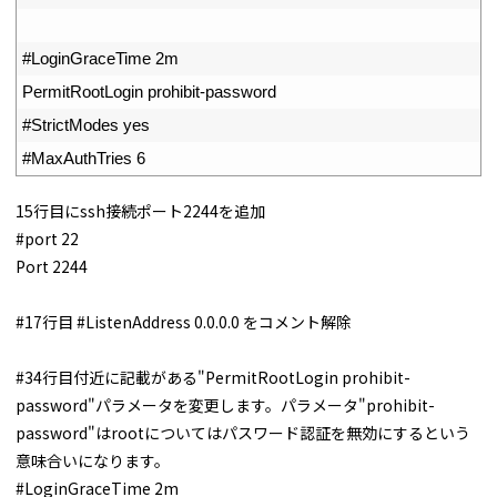
31
32
#LoginGraceTime 2m
33
PermitRootLogin 
prohibit
-
password
34
#StrictModes yes
35
#MaxAuthTries 6
15行目にssh接続ポート2244を追加
#port 22
Port 2244
#17行目 #ListenAddress 0.0.0.0 をコメント解除
#34行目付近に記載がある"PermitRootLogin prohibit-
password"パラメータを変更します。パラメータ"prohibit-
password"はrootについてはパスワード認証を無効にするという
意味合いになります。
#LoginGraceTime 2m