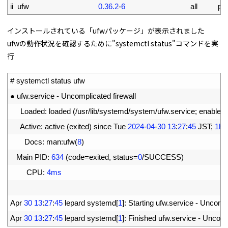
2
ii  
ufw
0.36.2
-
6
all          
pr
インストールされている「ufwパッケージ」が表示されました
ufwの動作状況を確認するために"systemctl status"コマンドを実
行
1
# systemctl status ufw
2
●
ufw
.
service
-
Uncomplicated 
firewall
3
Loaded
:
loaded
(
/
usr
/
lib
/
systemd
/
system
/
ufw
.
service
;
enabled
;
4
Active
:
active
(
exited
)
since 
Tue
2024
-
04
-
30
13
:
27
:
45
JST
;
1h
5
Docs
:
man
:
ufw
(
8
)
6
Main 
PID
:
634
(
code
=
exited
,
status
=
0
/
SUCCESS
)
7
CPU
:
4ms
8
9
Apr
30
13
:
27
:
45
lepard 
systemd
[
1
]
:
Starting 
ufw
.
service
-
Uncompl
10
Apr
30
13
:
27
:
45
lepard 
systemd
[
1
]
:
Finished 
ufw
.
service
-
Uncomp