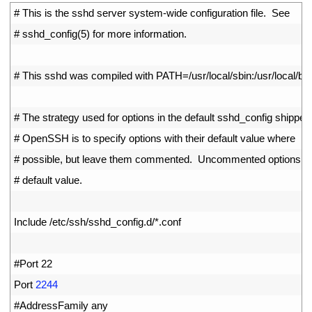
1
# This is the sshd server system-wide configuration file.  See
2
# sshd_config(5) for more information.
3
4
# This sshd was compiled with PATH=/usr/local/sbin:/usr/local/bin:
5
6
# The strategy used for options in the default sshd_config shipped
7
# OpenSSH is to specify options with their default value where
8
# possible, but leave them commented.  Uncommented options ov
9
# default value.
10
11
Include
/
etc
/
ssh
/
sshd_config
.
d
/
*
.
conf
12
13
#Port 22
14
Port
2244
15
#AddressFamily any