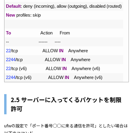
4
Default
:
deny
(
incoming
)
,
allow
(
outgoing
)
,
disabled
(
routed
)
5
New
profiles
:
skip
6
7
To
Action      
From
8
--
--
--
--
--
--
9
22
/
tcp                     
ALLOW 
IN
Anywhere
10
2244
/
tcp                   
ALLOW 
IN
Anywhere
11
22
/
tcp
(
v6
)
ALLOW 
IN
Anywhere
(
v6
)
12
2244
/
tcp
(
v6
)
ALLOW 
IN
Anywhere
(
v6
)
2.5 サーバーに入ってくるパケットを制限
許可
ufwの設定で「ポート番号◯◯に来る通信を許可」としたい場合は
以下のコマンド