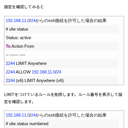
設定を確認してみると
1
192.168.11.0
/
24
からの
ssh
接続を許可した場合の結果
2
# ufw status
3
Status
:
active
4
To
Action 
From
5
--
--
--
--
--
--
6
2244
LIMIT 
Anywhere
7
2244
ALLOW
192.168.11.0
/
24
8
2244
(
v6
)
LIMIT 
Anywhere
(
v6
)
LIMITをつけているルールを削除します。ルール番号を表示して設
定を確認します。
1
192.168.11.0
/
24
からの
ssh
接続を許可した場合の結果
2
# ufw status numbered