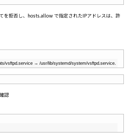
てを拒否し、hosts.allow で指定されたIPアドレスは、許
ts
/
vsftpd
.
service
→
/
usr
/
lib
/
systemd
/
system
/
vsftpd
.
service
.
か確認