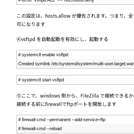
この設定は、hosts.allow が優先されます。つまり、全
可になります
④vsftpd を自動起動を有効にし、起動する
1
# systemctl enable vsftpd
2
Created 
symlink
/
etc
/
systemd
/
system
/
multi
-
user
.
target
.
wan
1
# systemctl start vsftpd
⑤ここで、windows 側から、FileZilla で接続できる
接続する前にfirewallでftpポートを開放します
1
# firewall-cmd --permanent --add-service=ftp
2
# firewall-cmd --reload