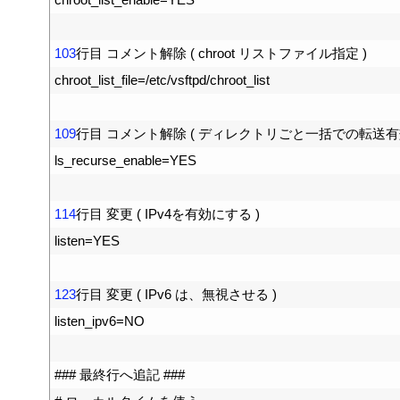
16
17
103
行目
コメント解除
(
chroot
リストファイル指定
)
18
chroot_list_file
=
/
etc
/
vsftpd
/
chroot
_
list
19
20
109
行目
コメント解除
(
ディレクトリごと一括での転送有
21
ls_recurse_enable
=
YES
22
23
114
行目
変更
(
IPv4
を有効にする
)
24
listen
=
YES
25
26
123
行目
変更
(
IPv6
は、無視させる
)
27
listen_ipv6
=
NO
28
29
### 最終行へ追記 ###