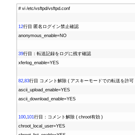
1
# vi /etc/vsftpd/vsftpd.conf
2
3
12
行目
匿名ログイン禁止確認
4
anonymous_enable
=
NO
5
6
39
行目：転送記録をログに残す確認
7
xferlog_enable
=
YES
8
9
82
,
83
行目
コメント解除
(
アスキーモードでの転送を許可
10
ascii_upload_enable
=
YES
11
ascii_download_enable
=
YES
12
13
100
,
101
行目：コメント解除
(
chroot
有効
)
14
chroot_local_user
=
YES
15
chroot_list_enable
=
YES