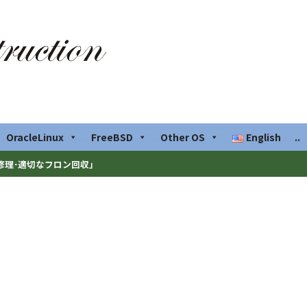
OracleLinux
FreeBSD
Other OS
English
..
修理･適切なフロン回収」