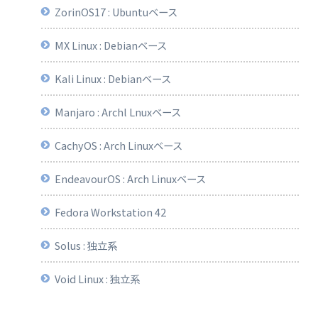
ZorinOS17 : Ubuntuベース
MX Linux : Debianベース
Kali Linux : Debianベース
Manjaro : Archl Lnuxベース
CachyOS : Arch Linuxベース
EndeavourOS : Arch Linuxベース
Fedora Workstation 42
Solus : 独立系
Void Linux : 独立系