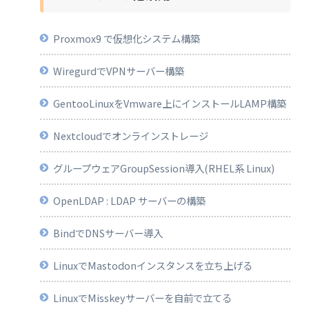
Proxmox9 で仮想化システム構築
WiregurdでVPNサーバー構築
GentooLinuxをVmware上にインストールLAMP構築
Nextcloudでオンラインストレージ
グループウェアGroupSession導入(RHEL系 Linux)
OpenLDAP : LDAP サーバーの構築
BindでDNSサーバー導入
LinuxでMastodonインスタンスを立ち上げる
LinuxでMisskeyサーバーを自前で立てる