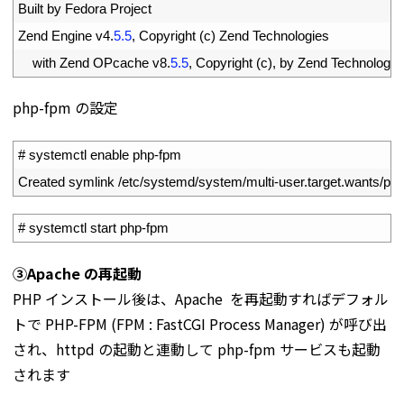
4
Built 
by 
Fedora 
Project
5
Zend 
Engine 
v4
.
5.5
,
Copyright
(
c
)
Zend 
Technologies
6
with 
Zend 
OPcache 
v8
.
5.5
,
Copyright
(
c
)
,
by 
Zend 
Technologie
php-fpm の設定
1
# systemctl enable php-fpm
2
Created 
symlink
/
etc
/
systemd
/
system
/
multi
-
user
.
target
.
wants
/
ph
1
# systemctl start php-fpm
③Apache の再起動
PHP インストール後は、Apache を再起動すればデフォル
トで PHP-FPM (FPM : FastCGI Process Manager) が呼び出
され、httpd の起動と連動して php-fpm サービスも起動
されます