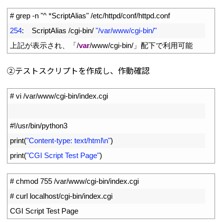
1
# grep -n "^ *ScriptAlias" /etc/httpd/conf/httpd.conf
2
254
:
ScriptAlias
/
cgi
-
bin
/
"/var/www/cgi-bin/"
3
上記が表示され、「
/
var
/
www
/
cgi
-
bin
/
」配下で利用可能
②テストスクリプトを作成し、作動確認
1
# vi /var/www/cgi-bin/index.cgi
2
3
#!/usr/bin/python3
4
print
(
"Content-type: text/html\n"
)
5
print
(
"CGI Script Test Page"
)
1
# chmod 755 /var/www/cgi-bin/index.cgi
2
# curl localhost/cgi-bin/index.cgi
3
CGI 
Script 
Test 
Page