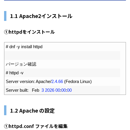
1.1 Apache2インストール
①httpdをインストール
1
# dnf -y install httpd
2
3
バージョン確認
4
# httpd -v
5
Server 
version
:
Apache
/
2.4.66
(
Fedora 
Linux
)
6
Server 
built
:
Feb
3
2026
00
:
00
:
00
1.2 Apache の設定
①httpd.conf ファイルを編集