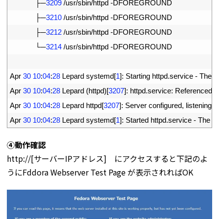
18
├─
3209
/
usr
/
sbin
/
httpd
-
DFOREGROUND
19
├─
3210
/
usr
/
sbin
/
httpd
-
DFOREGROUND
20
├─
3212
/
usr
/
sbin
/
httpd
-
DFOREGROUND
21
└─
3214
/
usr
/
sbin
/
httpd
-
DFOREGROUND
22
23
Apr
30
10
:
04
:
28
Lepard 
systemd
[
1
]
:
Starting 
httpd
.
service
-
The 
A
24
Apr
30
10
:
04
:
28
Lepard
(
httpd
)
[
3207
]
:
httpd
.
service
:
Referenced 
b
25
Apr
30
10
:
04
:
28
Lepard 
httpd
[
3207
]
:
Server 
configured
,
listening 
o
26
Apr
30
10
:
04
:
28
Lepard 
systemd
[
1
]
:
Started 
httpd
.
service
-
The 
A
④動作確認
http://[サーバーIPアドレス] にアクセスすると下記のよ
うにFddora Webserver Test Page が表示されればOK