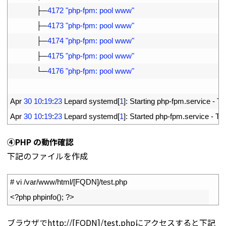
16
├─
4172
"php-fpm: pool www"
17
├─
4173
"php-fpm: pool www"
18
├─
4174
"php-fpm: pool www"
19
├─
4175
"php-fpm: pool www"
20
└─
4176
"php-fpm: pool www"
21
22
Apr
30
10
:
19
:
23
Lepard 
systemd
[
1
]
:
Starting 
php
-
fpm
.
service
-
Th
23
Apr
30
10
:
19
:
23
Lepard 
systemd
[
1
]
:
Started 
php
-
fpm
.
service
-
Th
④PHP の動作確認
下記のファイルを作成
1
# vi /var/www/html/[FQDN]/test.php
2
<?php
phpinfo
(
)
;
?>
ブラウザでhttp://[FQDN]/test.phpにアクセスすると下記