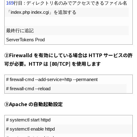
15
169
行目
:
ディレクトリ名のみでアクセスできるファイル名
16
「
index
.
php 
index
.
cgi
」を追加する
17
18
最終行に追記
19
ServerTokens 
Prod
②Firewalld を有効にしている場合は HTTP サービスの許
可が必要。HTTP は [80/TCP] を使用します
1
# firewall-cmd --add-service=http --permanent
2
# firewall-cmd --reload
③Apache の自動起動設定
1
# systemctl start httpd
2
# systemctl enable httpd