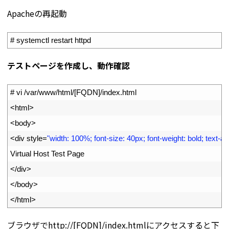
Apacheの再起動
1
# systemctl restart httpd
テストページを作成し、動作確認
1
# vi /var/www/html/[FQDN]/index.html
2
<
html
>
3
<
body
>
4
<
div 
style
=
"width: 100%; font-size: 40px; font-weight: bold; text-ali
5
Virtual 
Host 
Test 
Page
6
<
/
div
>
7
<
/
body
>
8
<
/
html
>
ブラウザでhttp://[FQDN]/index.htmlにアクセスすると下