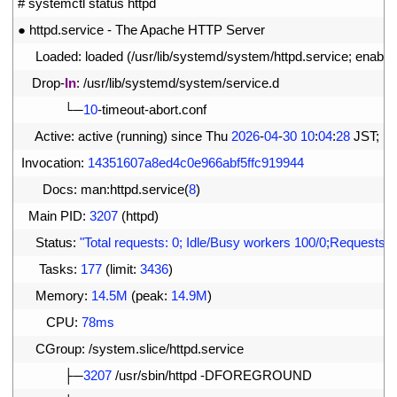
3
# systemctl status httpd
4
●
httpd
.
service
-
The 
Apache 
HTTP 
Server
5
Loaded
:
loaded
(
/
usr
/
lib
/
systemd
/
system
/
httpd
.
service
;
enable
6
Drop
-
In
:
/
usr
/
lib
/
systemd
/
system
/
service
.
d
7
└─
10
-
timeout
-
abort
.
conf
8
Active
:
active
(
running
)
since 
Thu
2026
-
04
-
30
10
:
04
:
28
JST
;
14
9
Invocation
:
14351607a8ed4c0e966abf5ffc919944
10
Docs
:
man
:
httpd
.
service
(
8
)
11
Main 
PID
:
3207
(
httpd
)
12
Status
:
"Total requests: 0; Idle/Busy workers 100/0;Requests/s
13
Tasks
:
177
(
limit
:
3436
)
14
Memory
:
14.5M
(
peak
:
14.9M
)
15
CPU
:
78ms
16
CGroup
:
/
system
.
slice
/
httpd
.
service
17
├─
3207
/
usr
/
sbin
/
httpd
-
DFOREGROUND