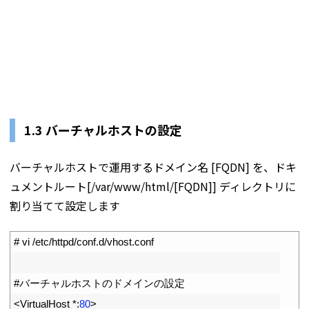
1.3 バーチャルホストの設定
バーチャルホストで運用するドメイン名 [FQDN] を、ドキ
ュメントルート[/var/www/html/[FQDN]] ディレクトリに
割り当てて設定します
1
# vi /etc/httpd/conf.d/vhost.conf
2
3
#バーチャルホストのドメインの設定
4
<
VirtualHost *
:
80
>