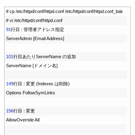
1
# cp /etc/httpd/conf/httpd.conf /etc/httpd/conf/httpd.conf_bak
2
# vi /etc/httpd/conf/httpd.conf
3
91
行目
:
管理者アドレス指定
4
ServerAdmin
[
Email 
Address
]
5
6
101
行目あたり
ServerName
の追加
7
ServerName
[
ドメイン名
]
8
9
149
行目
:
変更
(
Indexes
は削除
)
10
Options 
FollowSymLinks
11
12
156
行目
:
変更
13
AllowOverride 
All
14