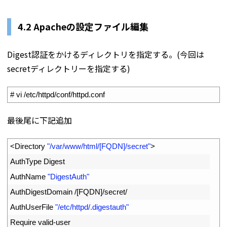
4.2 Apacheの設定ファイル編集
Digest認証をかけるディレクトリを指定する。(今回は
secretディレクトリーを指定する)
1
# vi /etc/httpd/conf/httpd.conf
最後尾に下記追加
1
<
Directory
"/var/www/html/[FQDN]/secret"
>
2
AuthType 
Digest
3
AuthName
"DigestAuth"
4
AuthDigestDomain
/
[
FQDN
]
/
secret
/
5
AuthUserFile
"/etc/httpd/.digestauth"
6
Require 
valid
-
user