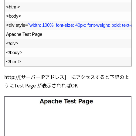
2
<
html
>
3
<
body
>
4
<
div 
style
=
"width: 100%; font-size: 40px; font-weight: bold; text-ali
5
Apache 
Test 
Page
6
<
/
div
>
7
<
/
body
>
8
<
/
html
>
http://[サーバーIPアドレス] にアクセスすると下記のよ
うにTest Page が表示されればOK