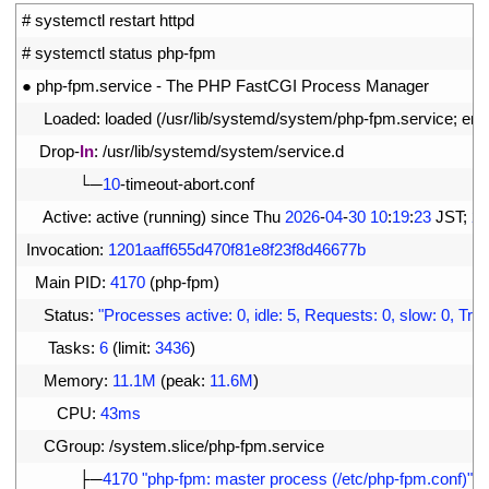
1
# systemctl restart httpd
2
# systemctl status php-fpm
3
●
php
-
fpm
.
service
-
The 
PHP 
FastCGI 
Process 
Manager
4
Loaded
:
loaded
(
/
usr
/
lib
/
systemd
/
system
/
php
-
fpm
.
service
;
ena
5
Drop
-
In
:
/
usr
/
lib
/
systemd
/
system
/
service
.
d
6
└─
10
-
timeout
-
abort
.
conf
7
Active
:
active
(
running
)
since 
Thu
2026
-
04
-
30
10
:
19
:
23
JST
;
21
8
Invocation
:
1201aaff655d470f81e8f23f8d46677b
9
Main 
PID
:
4170
(
php
-
fpm
)
10
Status
:
"Processes active: 0, idle: 5, Requests: 0, slow: 0, Traf
11
Tasks
:
6
(
limit
:
3436
)
12
Memory
:
11.1M
(
peak
:
11.6M
)
13
CPU
:
43ms
14
CGroup
:
/
system
.
slice
/
php
-
fpm
.
service
15
├─
4170
"php-fpm: master process (/etc/php-fpm.conf)"