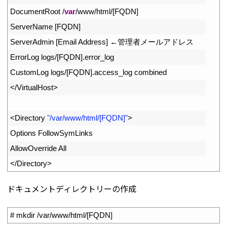
5
DocumentRoot
/
var
/
www
/
html
/
[
FQDN
]
6
ServerName
[
FQDN
]
7
ServerAdmin
[
Email 
Address
]
←管理者メールアドレス
8
ErrorLog 
logs
/
[
FQDN
]
.
error_log
9
CustomLog 
logs
/
[
FQDN
]
.
access_log 
combined
10
<
/
VirtualHost
>
11
12
<
Directory
"/var/www/html/[FQDN]"
>
13
Options 
FollowSymLinks
14
AllowOverride 
All
15
<
/
Directory
>
ドキュメントディレクトリーの作成
1
# mkdir /var/www/html/[FQDN]