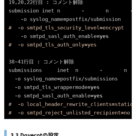
19,20,22行目 : コメント解除
submission inet n       -       n       - 
-o syslog_name=postfix
/submission
#  -o smtpd_tls_security_level=encrypt
-o smtpd_sasl_auth_enable=
yes
#  -o smtpd_tls_auth_only=yes
38-41行目 : コメント解除
submissions     inet  n       -       n   
-o syslog_name=postfix
/submissions
-o smtpd_tls_wrappermode=
yes
-o smtpd_sasl_auth_enable=
yes
#  -o local_header_rewrite_clients=static:
#  -o smtpd_reject_unlisted_recipient=no
3.3 Dovecotの設定