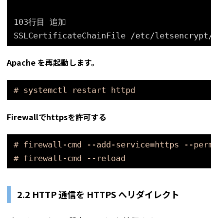
103行目 追加
SSLCertificateChainFile 
/etc/letsencrypt/l
Apache を再起動します。
# systemctl restart httpd
Firewallでhttpsを許可する
# firewall-cmd --add-service=https --perma
# firewall-cmd --reload
2.2 HTTP 通信を HTTPS へリダイレクト