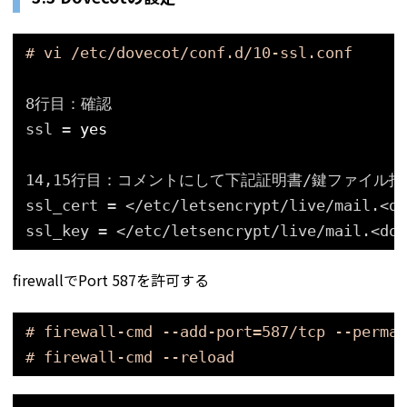
# vi /etc/dovecot/conf.d/10-ssl.conf
8行目：確認
ssl = 
yes
14,15行目：コメントにして下記証明書/鍵ファイル
ssl_cert = <
/etc/letsencrypt/live/mail
.<do
ssl_key = <
/etc/letsencrypt/live/mail
.<dom
firewallでPort 587を許可する
# firewall-cmd --add-port=587/tcp --perman
# firewall-cmd --reload