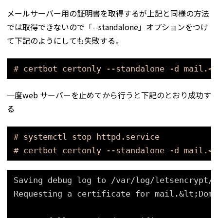
メールサーバー用の証明書を取得するが上記と同様の方法
では取得できないので「--standalone」オプションをつけ
て下記のようにしても失敗する。
# certbot certonly --standalone -d mail.<d
一度web サーバーを止めてから行うと下記のとおり成功す
る
# systemctl stop httpd.service
# certbot certonly --standalone -d mail.<d
Saving debug log to /var/log/letsencrypt/l
Requesting a certificate for mail.&lt;Doma