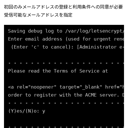
初回のみメールアドレスの登録と利用条件への同意が必要
受信可能なメールアドレスを指定
Saving debug log to /var/log/letsencrypt/l
Enter email address (used for urgent renew
(Enter 'c' to cancel): [Administrator e-m
- - - - - - - - - - - - - - - - - - - - -
Please read the Terms of Service at
<a rel="noopener" target="_blank" href="ht
order to register with the ACME server. Do
- - - - - - - - - - - - - - - - - - - - -
(Y)es/(N)o: y
- - - - - - - - - - - - - - - - - - - - -