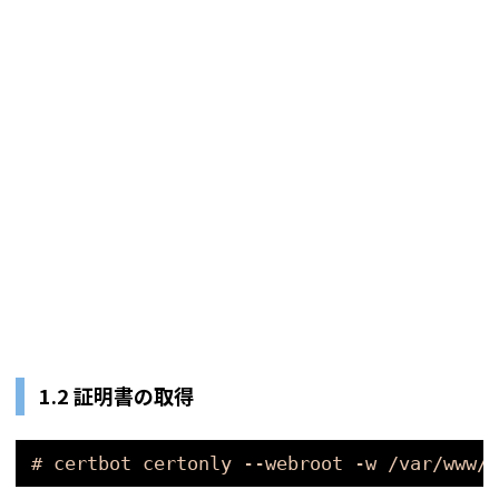
1.2 証明書の取得
# certbot certonly --webroot -w /var/www/h