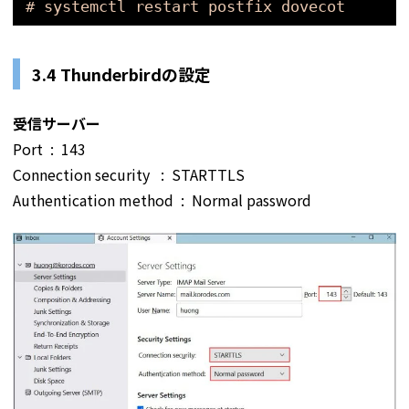
# systemctl restart postfix dovecot
3.4 Thunderbirdの設定
受信サーバー
Port : 143
Connection security : STARTTLS
Authentication method : Normal password