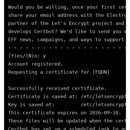
Would you be willing, once your first cert
share your email address with the Electron
partner of the Let's Encrypt project and t
develops Certbot? We'd like to send you em
EFF news, campaigns, and ways to support d
- - - - - - - - - - - - - - - - - - - - -
(Y)es/(N)o: y
Account registered.
Requesting a certificate for [FQDN]
Successfully received certificate.
Certificate is saved at: /etc/letsencrypt/
Key is saved at:         /etc/letsencrypt/
This certificate expires on 2026-09-10.
These files will be updated when the certi
Certbot has set up a scheduled task to aut