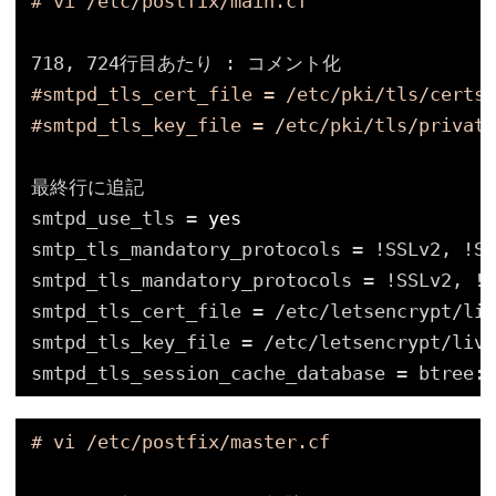
# vi /etc/postfix/main.cf
718, 724行目あたり : コメント化
#smtpd_tls_cert_file = /etc/pki/tls/certs/
#smtpd_tls_key_file = /etc/pki/tls/private
最終行に追記
smtpd_use_tls = 
yes
smtp_tls_mandatory_protocols = !SSLv2, !SS
smtpd_tls_mandatory_protocols = !SSLv2, !S
smtpd_tls_cert_file = 
/etc/letsencrypt/liv
smtpd_tls_key_file = 
/etc/letsencrypt/live
smtpd_tls_session_cache_database = btree:$
# vi /etc/postfix/master.cf