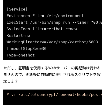
[Service]
EnvironmentFile=-
/etc/environment
ExecStart=
/usr/bin/snap
run --timer=
"00:00
SyslogIdentifier=certbot.renew
Restart=no
WorkingDirectory=
/var/snap/certbot/5603
TimeoutStopSec=30
Type=oneshot
ただし、証明書を使用するWebサーバーの再起動は行われ
ませんので、更新後に自動的に実行されるスクリプトを設
定します
# vi /etc/letsencrypt/renewal-hooks/post/w