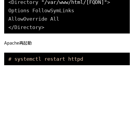
<Directory 
"/var/www/html/[FQDN]"
>
Options FollowSymLinks
AllowOverride All
<
/Directory
>
Apache再起動
# systemctl restart httpd