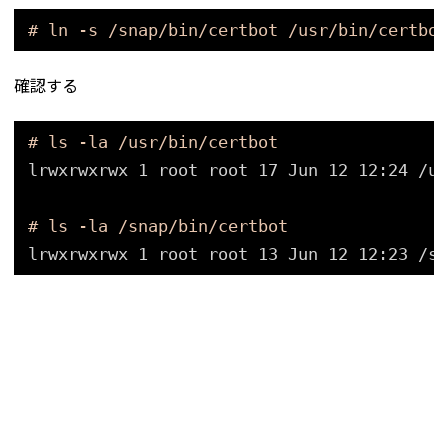
# ln -s /snap/bin/certbot /usr/bin/certbot
確認する
# ls -la /usr/bin/certbot
lrwxrwxrwx 1 root root 17 Jun 12 12:24 
/us
# ls -la /snap/bin/certbot
lrwxrwxrwx 1 root root 13 Jun 12 12:23 
/sn