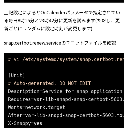
上記設定によるとOnCalenderパラメータで指定されてい
る毎日8時15分と23時42分に更新を試みます(ただし、更
新ごとにランダムに設定時刻が変更します)
snap.certbot.renew.serviceのユニットファイルを確認
# vi /etc/systemd/system/snap.certbot.rene
[Unit]
# Auto-generated, DO NOT EDIT
Description=Service 
for
snap application c
Requires=var-lib-snapd-snap-certbot-5603.
m
Wants=network.target
After=var-lib-snapd-snap-certbot-5603.
moun
X-Snappy=
yes