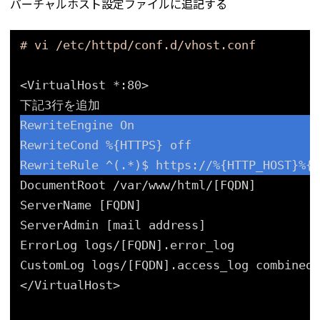
バーチャルホスト設定ファイルに追記する
# vi /etc/httpd/conf.d/vhost.conf
<VirtualHost *:80>
下記3行を追加
RewriteEngine On
RewriteCond %{HTTPS} off
RewriteRule ^(.*)$ https:
//
%{HTTP_HOST}%{R
DocumentRoot 
/var/www/html/
[FQDN]
ServerName [FQDN]
ServerAdmin [mail address]
ErrorLog logs/[FQDN].error_log
CustomLog logs/[FQDN].access_log combined
<
/VirtualHost
>