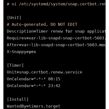
# vi /etc/systemd/system/snap.certbot.rene
[Unit]
# Auto-generated, DO NOT EDIT
Description=Timer renew 
for
snap applicati
Requires=var-lib-snapd-snap-certbot-5603.
m
After=var-lib-snapd-snap-certbot-5603.
moun
X-Snappy=
yes
[Timer]
Unit=snap.certbot.renew.service
OnCalendar=*-*-* 08:15
OnCalendar=*-*-* 23:42
[Install]
WantedBy=timers.target