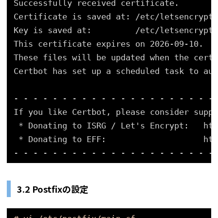
Successfully received certificate.
Certificate is saved at: /etc/letsencrypt/
Key is saved at:         /etc/letsencrypt/
This certificate expires on 2026-09-10.
These files will be updated when the certi
Certbot has set up a scheduled task to aut
- - - - - - - - - - - - - - - - - - - - -
If you like Certbot, please consider suppo
* Donating to ISRG / Let's Encrypt:   htt
* Donating to EFF:                    htt
- - - - - - - - - - - - - - - - - - - - -
3.2 Postfixの設定