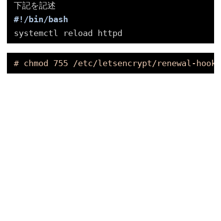
下記を記述
#!/bin/bash
systemctl reload httpd
# chmod 755 /etc/letsencrypt/renewal-hooks