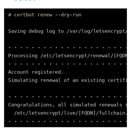
# certbot renew --dry-run
Saving debug log to 
/var/log/letsencrypt/l
- - - - - - - - - - - - - - - - - - - - -
Processing 
/etc/letsencrypt/renewal/
[FQDN]
- - - - - - - - - - - - - - - - - - - - -
Account registered.
Simulating renewal of an existing certific
- - - - - - - - - - - - - - - - - - - - -
Congratulations, all simulated renewals su
/etc/letsencrypt/live/
[FQDN]
/fullchain
.p
- - - - - - - - - - - - - - - - - - - - -