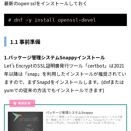
最新のopen sslをインストールしておく
# dnf -y install openssl-devel
1.1 事前準備
1.パッケージ管理システムSnappyインストール
Let’s EncryptのSSL証明書発行ツール「certbot」は2021
年以降は「snap」を利用したインストールが推奨されてい
ますので、まずSnapdをインストールします。(dnfまたは
yumでの従来の方法でもインストールできます)
パッケージ管理システムSnappy
パッケージ管理システムSnappyとは Snappyとはカノニカルが設
計・開発したパッケージ管理システム。Snappyのパッケージは
'Snap' と呼ばれ、Snapを使うツールは 'Snapd' と呼ばれる。
Snapは様々なLinuxディストリビューションで動作するので、デ
ィストリビューションの上流のソフトウェアデプロイメントに依