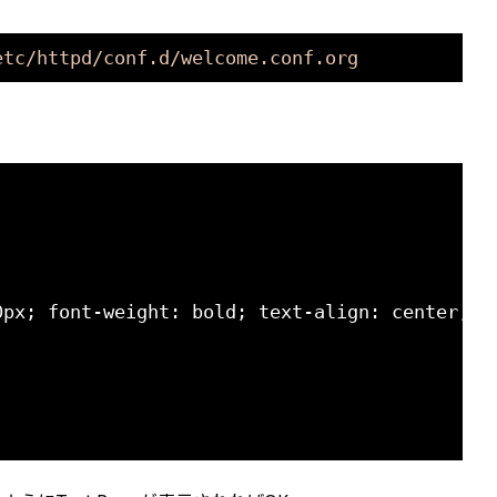
etc/httpd/conf.d/welcome.conf.org
0px; font-weight: bold; text-align: center;"
>