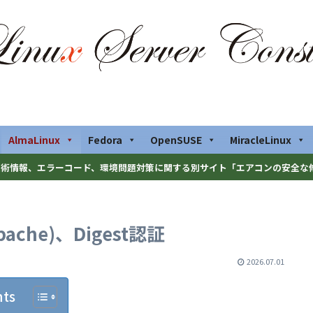
AlmaLinux
Fedora
OpenSUSE
MiracleLinux
術情報、エラーコード、環境問題対策に関する別サイト「エアコンの安全な
pache)、Digest認証
2026.07.01
nts