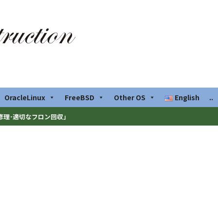
OracleLinux
FreeBSD
Other OS
English
..
修理･適切なフロン回収」