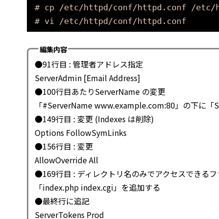
# cp /etc/httpd/conf/httpd.conf /etc/
# vi /etc/httpd/conf/httpd.conf
編集内容
●91行目 : 管理者アドレス指定
ServerAdmin [Email Address]
●100行目あたりServerName の変更
「#ServerName www.example.com:80」の下
●149行目 : 変更 (Indexes は削除)
Options FollowSymLinks
●156行目 : 変更
AllowOverride All
●169行目 : ディレクトリ名のみでアクセスできる
「index.php index.cgi」を追加する
●最終行に追記
ServerTokens Prod