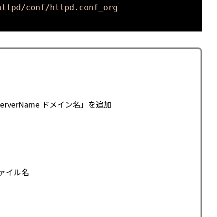
httpd/conf/httpd.conf_org
に「ServerName ドメイン名」を追加
ファイル名