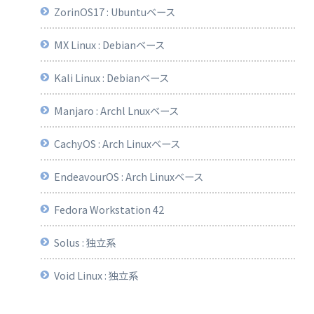
ZorinOS17 : Ubuntuベース
MX Linux : Debianベース
Kali Linux : Debianベース
Manjaro : Archl Lnuxベース
CachyOS : Arch Linuxベース
EndeavourOS : Arch Linuxベース
Fedora Workstation 42
Solus : 独立系
Void Linux : 独立系