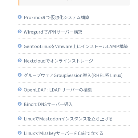
Proxmox9 で仮想化システム構築
WiregurdでVPNサーバー構築
GentooLinuxをVmware上にインストールLAMP構築
Nextcloudでオンラインストレージ
グループウェアGroupSession導入(RHEL系 Linux)
OpenLDAP : LDAP サーバーの構築
BindでDNSサーバー導入
LinuxでMastodonインスタンスを立ち上げる
LinuxでMisskeyサーバーを自前で立てる