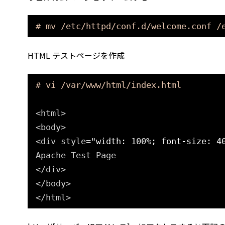
# mv /etc/httpd/conf.d/welcome.conf /
HTML テストページを作成
# vi /var/www/html/index.html
<html>
<body>
<div style=
"width: 100%; font-size: 4
Apache Test Page
<
/div
>
<
/body
>
<
/html
>