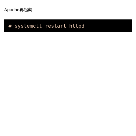
Apache再起動
# systemctl restart httpd