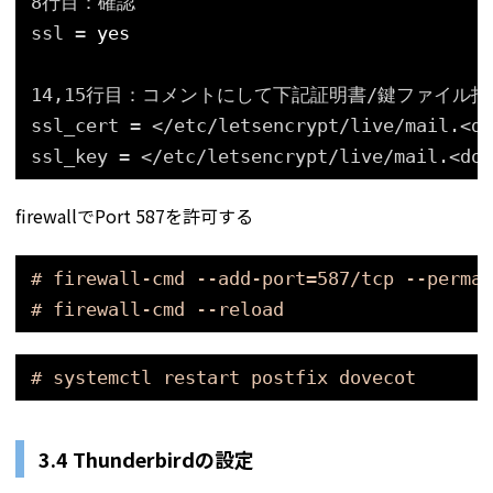
8行目：確認
ssl = 
yes
14,15行目：コメントにして下記証明書/鍵ファイル
ssl_cert = <
/etc/letsencrypt/live/mail
.<do
ssl_key = <
/etc/letsencrypt/live/mail
.<dom
firewallでPort 587を許可する
# firewall-cmd --add-port=587/tcp --perman
# firewall-cmd --reload
# systemctl restart postfix dovecot
3.4 Thunderbirdの設定