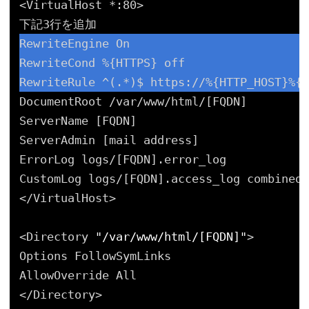
<VirtualHost *:80>
下記3行を追加
RewriteEngine On
RewriteCond %{HTTPS} off
RewriteRule ^(.*)$ https:
//
%{HTTP_HOST}%{R
DocumentRoot 
/var/www/html/
[FQDN]
ServerName [FQDN]
ServerAdmin [mail address]
ErrorLog logs/[FQDN].error_log
CustomLog logs/[FQDN].access_log combined
<
/VirtualHost
>
<Directory 
"/var/www/html/[FQDN]"
>
Options FollowSymLinks
AllowOverride All
<
/Directory
>