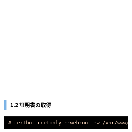
1.2 証明書の取得
# certbot certonly --webroot -w /var/www/h