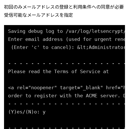
初回のみメールアドレスの登録と利用条件への同意が必要
受信可能なメールアドレスを指定
Saving debug log to /var/log/letsencrypt/l
Enter email address (used for urgent renew
(Enter 'c' to cancel): &lt;Administrator 
- - - - - - - - - - - - - - - - - - - - -
Please read the Terms of Service at
<a rel="noopener" target="_blank" href="ht
order to register with the ACME server. Do
- - - - - - - - - - - - - - - - - - - - -
(Y)es/(N)o: y
- - - - - - - - - - - - - - - - - - - - -