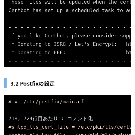
These files will be updated when the certi
Certbot has set up a scheduled task to aut
- - - - - - - - - - - - - - - - - - - - -
If you like Certbot, please consider suppo
* Donating to ISRG / Let's Encrypt:   htt
* Donating to EFF:                    htt
- - - - - - - - - - - - - - - - - - - - -
3.2 Postfixの設定
# vi /etc/postfix/main.cf
718, 724行目あたり : コメント化
#smtpd_tls_cert_file = /etc/pki/tls/certs/