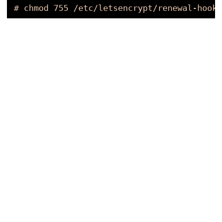
# chmod 755 /etc/letsencrypt/renewal-hooks