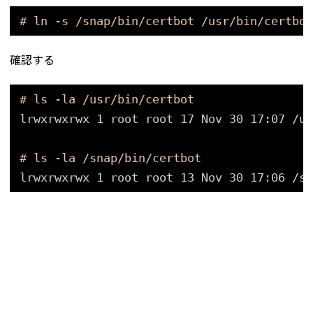
# ln -s /snap/bin/certbot /usr/bin/certbot
確認する
# ls -la /usr/bin/certbot
lrwxrwxrwx 1 root root 17 Nov 30 17:07 
/us
# ls -la /snap/bin/certbot
lrwxrwxrwx 1 root root 13 Nov 30 17:06 
/sn