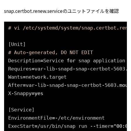
snap.certbot.renew.serviceのユニットファイルを確認
# vi /etc/systemd/system/snap.certbot.rene
[Unit]
# Auto-generated, DO NOT EDIT
Description=Service 
for
snap application c
Requires=var-lib-snapd-snap-certbot-5603.
m
Wants=network.target
After=var-lib-snapd-snap-certbot-5603.
moun
X-Snappy=
yes
[Service]
EnvironmentFile=-
/etc/environment
ExecStart=
/usr/bin/snap
run --timer=
"00:00