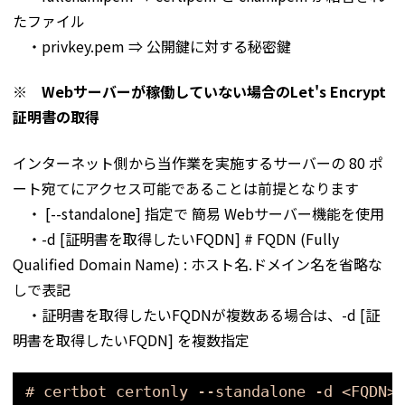
たファイル
・privkey.pem ⇒ 公開鍵に対する秘密鍵
※ Webサーバーが稼働していない場合のLet's Encrypt
証明書の取得
インターネット側から当作業を実施するサーバーの 80 ポ
ート宛てにアクセス可能であることは前提となります
・ [--standalone] 指定で 簡易 Webサーバー機能を使用
・-d [証明書を取得したいFQDN] # FQDN (Fully
Qualified Domain Name) : ホスト名.ドメイン名を省略な
しで表記
・証明書を取得したいFQDNが複数ある場合は、-d [証
明書を取得したいFQDN] を複数指定
# certbot certonly --standalone -d <FQDN>