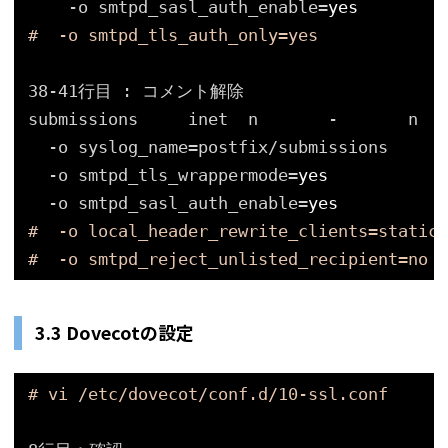
-o smtpd_sasl_auth_enable=
yes
#  -o smtpd_tls_auth_only=yes
38-41行目 : コメント解除
submissions     inet  n       -       n   
-o syslog_name=postfix
/submissions
-o smtpd_tls_wrappermode=
yes
-o smtpd_sasl_auth_enable=
yes
#  -o local_header_rewrite_clients=static:
#  -o smtpd_reject_unlisted_recipient=no
3.3 Dovecotの設定
# vi /etc/dovecot/conf.d/10-ssl.conf