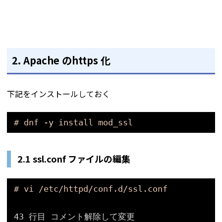
2. Apache のhttps 化
下記をインストールしておく
# dnf -y install mod_ssl
2.1 ssl.conf ファイルの編集
# vi /etc/httpd/conf.d/ssl.conf
43 行目 コメント解除して変更