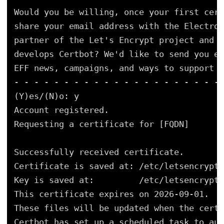
Would you be willing, once your first cert
share your email address with the Electron
partner of the Let's Encrypt project and t
develops Certbot? We'd like to send you em
EFF news, campaigns, and ways to support d
- - - - - - - - - - - - - - - - - - - - -
(Y)es/(N)o: y
Account registered.
Requesting a certificate for [FQDN]
Successfully received certificate.
Certificate is saved at: /etc/letsencrypt/
Key is saved at:         /etc/letsencrypt/
This certificate expires on 2026-09-01.
These files will be updated when the certi
Certbot has set up a scheduled task to aut