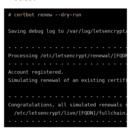
# certbot renew --dry-run
Saving debug log to 
/var/log/letsencrypt/l
- - - - - - - - - - - - - - - - - - - - -
Processing 
/etc/letsencrypt/renewal/
[FQDN]
- - - - - - - - - - - - - - - - - - - - -
Account registered.
Simulating renewal of an existing certific
- - - - - - - - - - - - - - - - - - - - -
Congratulations, all simulated renewals su
/etc/letsencrypt/live/
[FQDN]
/fullchain
.p
- - - - - - - - - - - - - - - - - - - - -