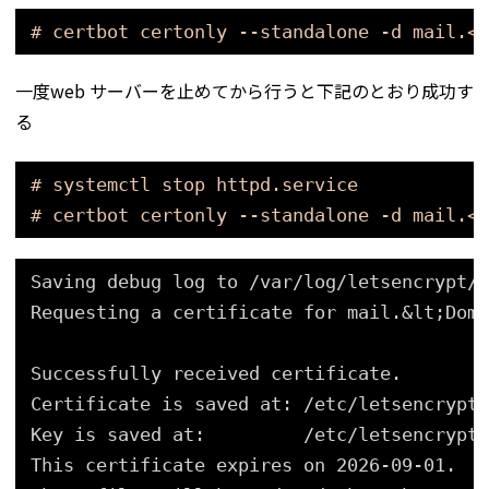
# certbot certonly --standalone -d mail.<d
一度web サーバーを止めてから行うと下記のとおり成功す
る
# systemctl stop httpd.service
# certbot certonly --standalone -d mail.<d
Saving debug log to /var/log/letsencrypt/l
Requesting a certificate for mail.&lt;Doma
Successfully received certificate.
Certificate is saved at: /etc/letsencrypt/
Key is saved at:         /etc/letsencrypt/
This certificate expires on 2026-09-01.