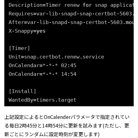
Description=Timer renew 
for
snap applicati
Requires=var-lib-snapd-snap-certbot-5603.
m
After=var-lib-snapd-snap-certbot-5603.
moun
X-Snappy=
yes
[Timer]
Unit=snap.certbot.renew.service
OnCalendar=*-*-* 02:45
OnCalendar=*-*-* 14:54
[Install]
WantedBy=timers.target
上記設定によるとOnCalenderパラメータで指定されてい
る毎日2時45分と14時54分に更新を試みます(ただし、更
新ごとにランダムに設定時刻が変更します)