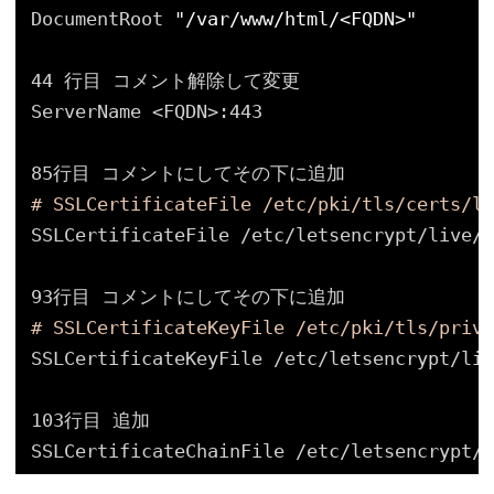
DocumentRoot 
"/var/www/html/<FQDN>"
44 行目 コメント解除して変更
ServerName <FQDN>:443
85行目 コメントにしてその下に追加
# SSLCertificateFile /etc/pki/tls/certs/lo
SSLCertificateFile 
/etc/letsencrypt/live/
<
93行目 コメントにしてその下に追加
# SSLCertificateKeyFile /etc/pki/tls/priva
SSLCertificateKeyFile 
/etc/letsencrypt/liv
103行目 追加
SSLCertificateChainFile 
/etc/letsencrypt/l