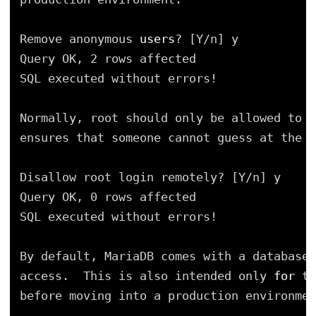
Remove anonymous 
users
? [Y
/n
] y
Query OK, 2 rows affected
SQL executed without errors!
Normally, root should only be allowed to c
ensures that someone cannot guess at the r
Disallow root login remotely? [Y
/n
] y
Query OK, 0 rows affected
SQL executed without errors!
By default, MariaDB comes with a database 
access.  This is also intended only 
for
te
before moving into a production environmen