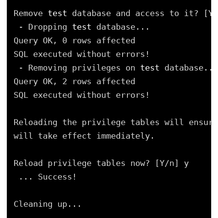
Remove 
test
database and access to it? [Y
/
- Dropping 
test
database...
Query OK, 0 rows affected
SQL executed without errors!
- Removing privileges on 
test
database...
Query OK, 2 rows affected
SQL executed without errors!
Reloading the privilege tables will ensure
will take effect immediately.
Reload privilege tables now? [Y
/n
] y
... Success!
Cleaning up...