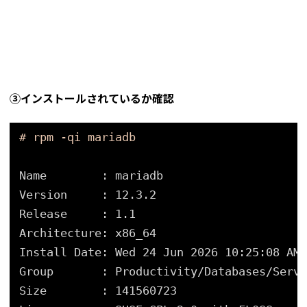
③インストールされているか確認
# rpm -qi mariadb
Name        : mariadb
Version     : 12.3.2
Release     : 1.1
Architecture: x86_64
Install Date: Wed 24 Jun 2026 10:25:08 AM 
Group       : Productivity
/Databases/Serve
Size        : 141560723