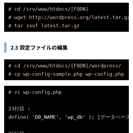
# cd /srv/www/htdocs/[FQDN]
# wget http://wordpress.org/latest.tar.gz
# tar zxvf latest.tar.gz
2.3 設定ファイルの編集
# cd /srv/www/htdocs/[FQDN]/wordpress/
# cp wp-config-sample.php wp-config.php
# vi wp-config.php
23行目 :
define( 
'DB_NAME'
, 
'wp_db'
); [データベース