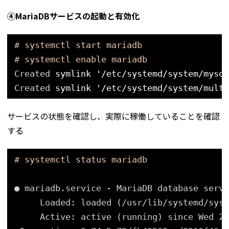
④MariaDBサービスの起動と有効化
# systemctl start mariadb
# systemctl enable mariadb
Created 
symlink
'/etc/systemd/system/mysql
Created 
symlink
'/etc/systemd/system/multi
サービスの状態を確認し、実際に稼働していることを確認
する
# systemctl status mariadb
● mariadb.service - MariaDB database serve
Loaded: loaded (
/usr/lib/systemd/syst
Active: active (running) since Wed 20