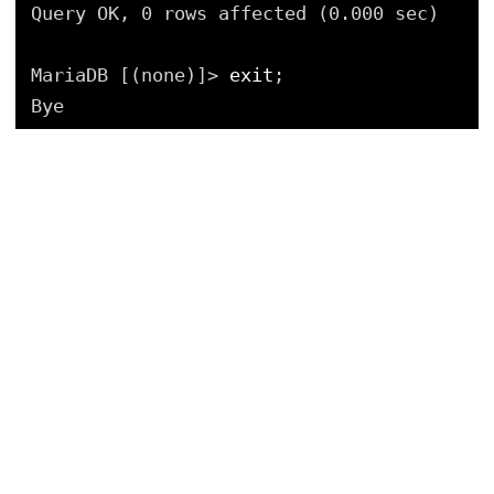
Query OK, 0 rows affected (0.000 sec)
MariaDB [(none)]> 
exit
;
Bye