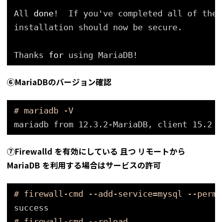
All 
done
!  If you've completed all of the 
installation should now be secure.
Thanks 
for
using MariaDB!
⑥MariaDBのバージョン確認
# mariadb -V
mariadb from 12.3.2-MariaDB, client 15.2 
f
⑦Firewalld を有効にしている 且つ リモートから
MariaDB を利用する場合はサービスの許可
# firewall-cmd --add-service=mysql --perma
success
# firewall-cmd --reload