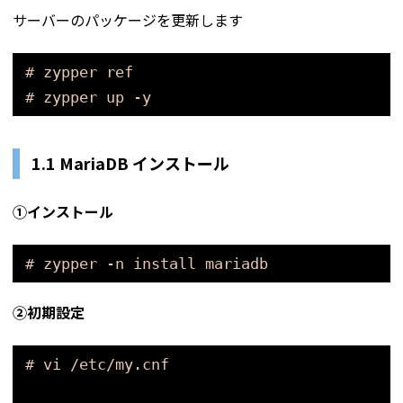
サーバーのパッケージを更新します
# zypper ref
# zypper up -y
1.1 MariaDB
インストール
①インストール
# zypper -n install mariadb
②初期設定
# vi /etc/my.cnf