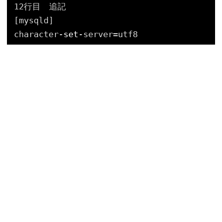
12行目　追記
[mysqld]
character-
set
-server=utf8