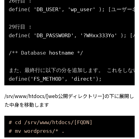
26行目 :
define( 
'DB_USER'
, 
'wp_user'
); [ユーザー名
29行目 :
define( 
'DB_PASSWORD'
, 
'?WHxx333Yo'
); [
/** Database 
hostname
*/
また、最終行に以下の分を追加します。 これをしない
define(
'FS_METHOD'
, 
'direct'
);
/srv/www/htdocs/[web公開ディレクトリー]の下に展開し
た中身を移動します
# cd /srv/www/htdocs/[FQDN]
# mv wordpress/* .