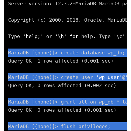
Server version: 12.3.2-MariaDB MariaDB pac
Copyright (c) 2000, 2018, Oracle, MariaDB 
Type 
'help;'
or 
'\h'
for
help. Type 
'\c'
t
MariaDB [(none)]> create database wp_db;
Query OK, 1 row affected (0.001 sec)
MariaDB [(none)]> create user 
'wp_user'
@
'l
Query OK, 0 rows affected (0.002 sec)
MariaDB [(none)]> grant all on wp_db.* to 
Query OK, 0 rows affected (0.001 sec)
MariaDB [(none)]> flush privileges;