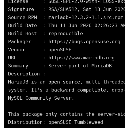
License     : SUSE-GPL-2.0-with-FLOSS-exce
Signature   : RSA
/SHA512
, Sat 13 Jun 2026 
Source RPM  : mariadb-12.3.2-1.1.src.rpm
Build Date  : Thu 11 Jun 2026 02:26:23 AM 
Build Host  : reproducible
Packager    : https:
//bugs
.opensuse.org
Vendor      : openSUSE
URL         : https:
//www
.mariadb.org
Summary     : Server part of MariaDB
Description :
MariaDB is an 
open
-
source
, multi-threaded,
system. It's a backward compatible, drop-
i
MySQL Community Server.
This package only contains the server-side
Distribution: openSUSE Tumbleweed