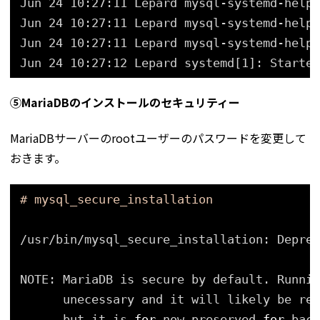
Jun 24 10:27:11 Lepard mysql-systemd-helpe
Jun 24 10:27:11 Lepard mysql-systemd-helpe
Jun 24 10:27:11 Lepard mysql-systemd-helpe
Jun 24 10:27:12 Lepard systemd[1]: Started
⑤MariaDBのインストールのセキュリティー
MariaDBサーバーのrootユーザーのパスワードを変更して
おきます。
# mysql_secure_installation
/usr/bin/mysql_secure_installation
: Deprec
NOTE: MariaDB is secure by default. Runnin
unecessary and it will likely be rem
but it is 
for
now preserved 
for
back