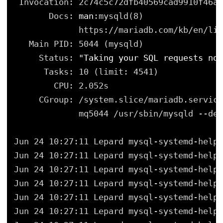
Invocation: 2c74c5c72dfb40569cad9910f46a4
Docs: 
man
:mysqld(8)
https:
//mariadb
.com
/kb/en/lib
Main PID: 5044 (mysqld)
Status: 
"Taking your SQL requests now
Tasks: 10 (limit: 4541)
CPU: 2.052s
CGroup: 
/system
.slice
/mariadb
.service
mq5044 
/usr/sbin/mysqld
--def
Jun 24 10:27:11 Lepard mysql-systemd-helpe
Jun 24 10:27:11 Lepard mysql-systemd-helpe
Jun 24 10:27:11 Lepard mysql-systemd-helpe
Jun 24 10:27:11 Lepard mysql-systemd-helpe
Jun 24 10:27:11 Lepard mysql-systemd-helpe
Jun 24 10:27:11 Lepard mysql-systemd-helpe