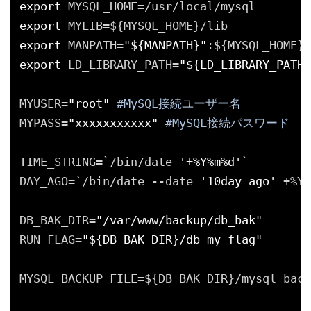
export
MYSQL_HOME=/usr/local/mysql
export
MYLIB=${MYSQL_HOME}/lib
export
MANPATH=
"${MANPATH}"
:${MYSQL_HOME}/
export
LD_LIBRARY_PATH=
"${LD_LIBRARY_PATH}
MYUSER=
"root"
#MySQL接続ユーザー名
MYPASS=
"xxxxxxxxxxx"
#MySQL接続パスワード
TIME_STRING=`/bin/date 
'+%Y%m%d'
`
DAY_AGO=`/bin/date --date 
'10day ago'
+%Y%
DB_BAK_DIR=
"/var/www/backup/db_bak"
RUN_FLAG=
"${DB_BAK_DIR}/db_my_flag"
MYSQL_BACKUP_FILE=${DB_BAK_DIR}/mysql_back