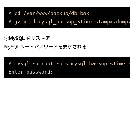
# cd /var/www/backup/db_bak
# gzip -d mysql_backup_<time stamp>.dump.g
➁MySQL をリストア
MySQLルートパスワードを要求される
# mysql -u root -p < mysql_backup_<time st
Enter password: