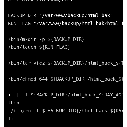
BACKUP_DIR=
"/var/www/backup/html_bak"
RUN_FLAG=
"/var/www/backup/html_bak/html_fl
/bin/mkdir -p ${BACKUP_DIR}
/bin/touch ${RUN_FLAG}
/bin/tar vfcz ${BACKUP_DIR}/html_back_${TO
/bin/chmod 644 ${BACKUP_DIR}/html_back_${T
if
[ -f ${BACKUP_DIR}/html_back_${DAY_AGO}
then
/bin/rm -f ${BACKUP_DIR}/html_back_${DAY_
fi