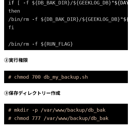
if
[ -f ${DB_BAK_DIR}/${GEEKLOG_DB}
"${DAY_
then
/bin/rm -f ${DB_BAK_DIR}/${GEEKLOG_DB}
"${D
fi
/bin/rm -f ${RUN_FLAG}
➁実行権限
# chmod 700 db_my_backup.sh
➂保存ディレクトリー作成
# mkdir -p /var/www/backup/db_bak
# chmod 777 /var/www/backup/db_bak