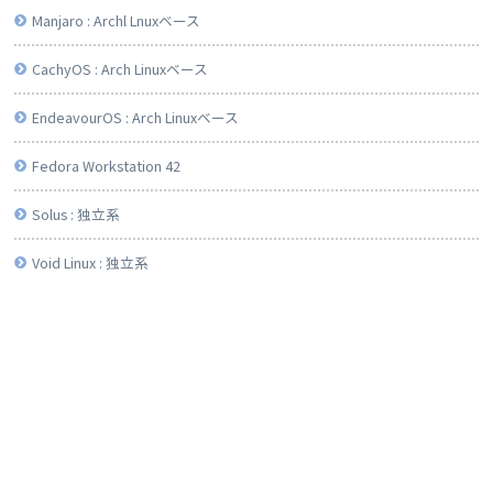
Manjaro : Archl Lnuxベース
CachyOS : Arch Linuxベース
EndeavourOS : Arch Linuxベース
Fedora Workstation 42
Solus : 独立系
Void Linux : 独立系