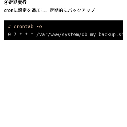
④定期実行
cronに設定を追加し、定期的にバックアップ
# crontab -e
0 7 * * * 
/var/www/system/db_my_backup
.sh 