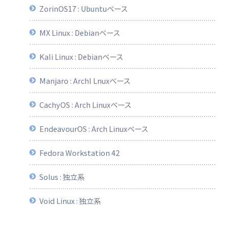
ZorinOS17 : Ubuntuベース
MX Linux : Debianベース
Kali Linux : Debianベース
Manjaro : Archl Lnuxベース
CachyOS : Arch Linuxベース
EndeavourOS : Arch Linuxベース
Fedora Workstation 42
Solus : 独立系
Void Linux : 独立系
-c++ libunwind-devel cmake hwloc-devel luajit-devel xz-devel libnfnetlin