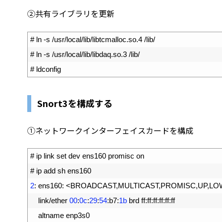
②共有ライブラリを更新
1
# ln -s /usr/local/lib/libtcmalloc.so.4 /lib/
2
# ln -s /usr/local/lib/libdaq.so.3 /lib/
3
# ldconfig
Snort3を構成する
①ネットワークインターフェイスカードを構成
1
# ip link set dev ens160 promisc on
2
# ip add sh ens160
3
2
:
ens160
:
<
BROADCAST
,
MULTICAST
,
PROMISC
,
UP
,
LO
4
link
/
ether
00
:
0c
:
29
:
54
:
b7
:
1b
brd 
ff
:
ff
:
ff
:
ff
:
ff
:
ff
5
altname 
enp3s0