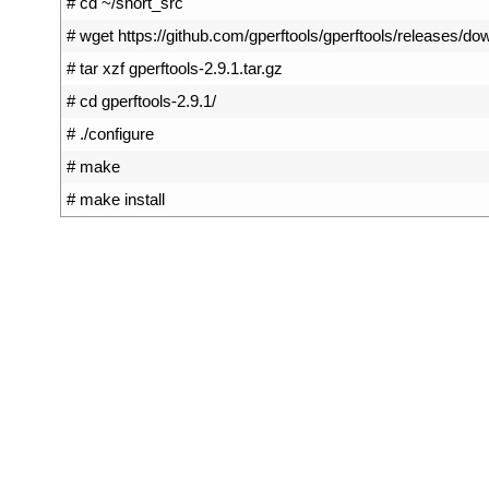
1
# cd ~/snort_src
2
# wget https://github.com/gperftools/gperftools/releases/dow
3
# tar xzf gperftools-2.9.1.tar.gz
4
# cd gperftools-2.9.1/
5
# ./configure
6
# make
7
# make install