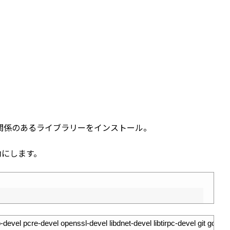
関係のあるライブラリーをインストール。
有効にします。
pcap-devel pcre-devel openssl-devel libdnet-devel libtirpc-devel git gcc