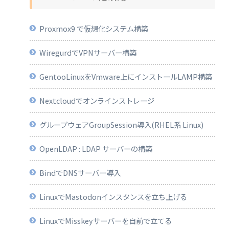
Proxmox9 で仮想化システム構築
WiregurdでVPNサーバー構築
GentooLinuxをVmware上にインストールLAMP構築
Nextcloudでオンラインストレージ
グループウェアGroupSession導入(RHEL系 Linux)
OpenLDAP : LDAP サーバーの構築
BindでDNSサーバー導入
LinuxでMastodonインスタンスを立ち上げる
LinuxでMisskeyサーバーを自前で立てる