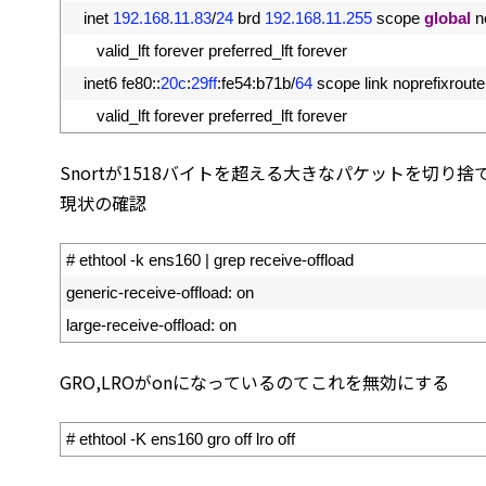
6
inet
192.168.11.83
/
24
brd
192.168.11.255
scope 
global
n
7
valid_lft 
forever 
preferred_lft 
forever
8
inet6 
fe80
::
20c
:
29ff
:
fe54
:
b71b
/
64
scope 
link 
noprefixroute
9
valid_lft 
forever 
preferred_lft 
forever
Snortが1518バイトを超える大きなパケットを切
現状の確認
1
# ethtool -k ens160 | grep receive-offload
2
generic
-
receive
-
offload
:
on
3
large
-
receive
-
offload
:
on
GRO,LROがonになっているのてこれを無効にする
1
# ethtool -K ens160 gro off lro off