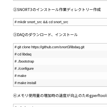
②SNORT3のインストール作業ディレクトリー作成
1
# mkdir snort_src && cd snort_src
③DAQのダウンロード、インストール
1
# git clone https://github.com/snort3/libdaq.git
2
# cd libdaq
3
# ./bootstrap
4
# ./configure
5
# make
6
# make install
④メモリ使用量の増加時の速度が向上のためgperftoo