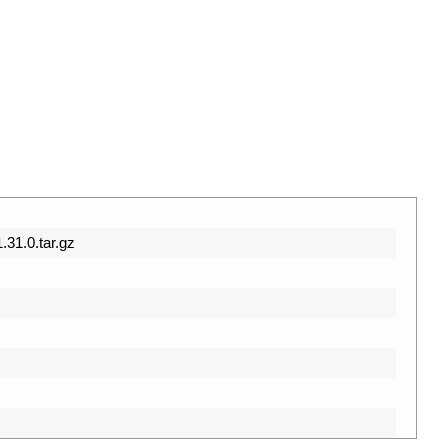
.31.0.tar.gz
c