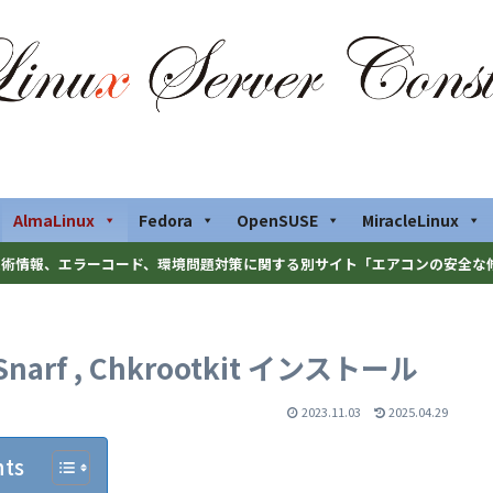
AlmaLinux
Fedora
OpenSUSE
MiracleLinux
術情報、エラーコード、環境問題対策に関する別サイト「エアコンの安全な
tSnarf , Chkrootkit インストール
2023.11.03
2025.04.29
nts