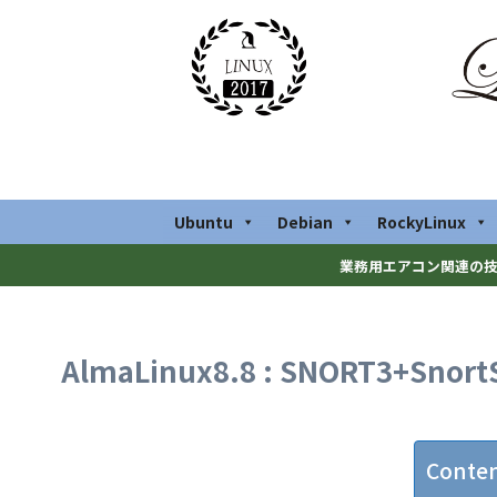
Ubuntu
Debian
RockyLinux
業務用エアコン関連の技
AlmaLinux8.8 : SNORT3+Snor
Conte