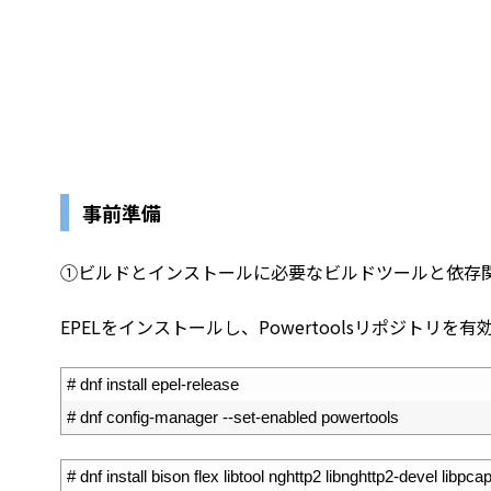
事前準備
①ビルドとインストールに必要なビルドツールと依存
EPELをインストールし、Powertoolsリポジトリを
1
# dnf install epel-release
2
# dnf config-manager --set-enabled powertools
1
# dnf install bison flex libtool nghttp2 libnghttp2-devel lib