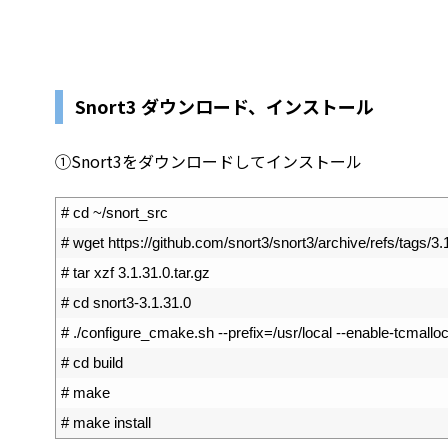
Snort3 ダウンロード、インストール
①Snort3をダウンロードしてインストール
1
# cd ~/snort_src
2
# wget https://github.com/snort3/snort3/archive/refs/tags/3.1
3
# tar xzf 3.1.31.0.tar.gz
4
# cd snort3-3.1.31.0
5
# ./configure_cmake.sh --prefix=/usr/local --enable-tcmallo
6
# cd build
7
# make
8
# make install