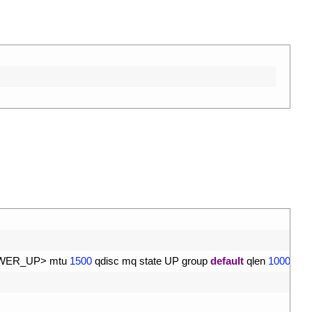
WER_UP
>
mtu
1500
qdisc 
mq 
state 
UP 
group 
default
qlen
1000