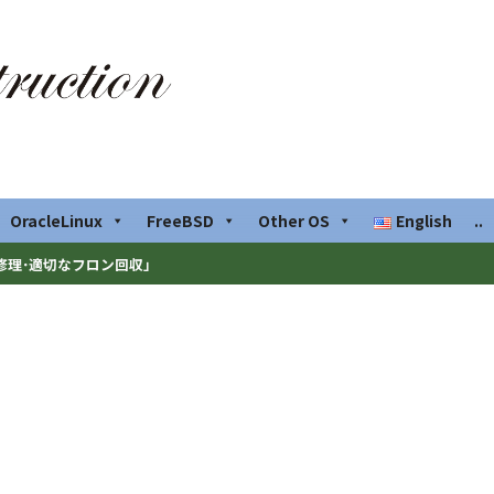
OracleLinux
FreeBSD
Other OS
English
..
修理･適切なフロン回収」