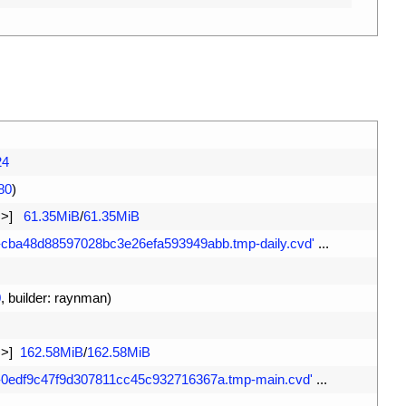
24
80
)
=
>
]
61.35MiB
/
61.35MiB
-cba48d88597028bc3e26efa593949abb.tmp-daily.cvd'
.
.
.
0
,
builder
:
raynman
)
=
>
]
162.58MiB
/
162.58MiB
v-0edf9c47f9d307811cc45c932716367a.tmp-main.cvd'
.
.
.