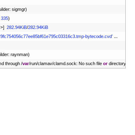
uilder
:
sigmgr
)
335
)
=
>
]
282.94KiB
/
282.94KiB
v-9fc754056c77ee85bf61e795c03316c3.tmp-bytecode.cvd'
.
.
.
ilder
:
raynman
)
md 
through
/
var
/
run
/
clamav
/
clamd
.
sock
:
No 
such 
file 
or
directory