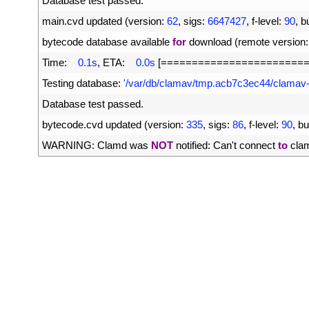
11
Database 
test 
passed
.
12
main
.
cvd 
updated
(
version
:
62
,
sigs
:
6647427
,
f
-
level
:
90
,
b
13
bytecode 
database 
available 
for
download
(
remote 
version
:
14
Time
:
0.1s
,
ETA
:
0.0s
[
===
===
===
===
===
===
===
==
15
Testing 
database
:
'/var/db/clamav/tmp.acb7c3ec44/clama
16
Database 
test 
passed
.
17
bytecode
.
cvd 
updated
(
version
:
335
,
sigs
:
86
,
f
-
level
:
90
,
bu
18
WARNING
:
Clamd 
was 
NOT
notified
:
Can
'
t
connect 
to
cla