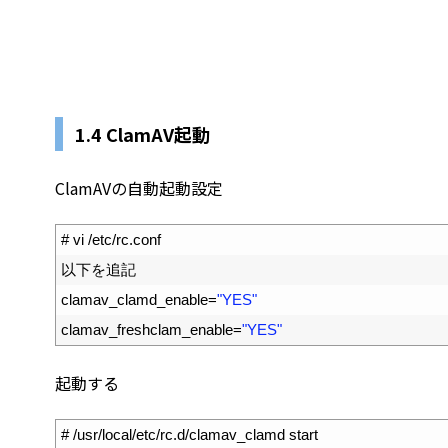
1.4
ClamAV起動
ClamAVの自動起動設定
1
# vi /etc/rc.conf
2
以下を追記
3
clamav_clamd_enable
=
"YES"
4
clamav_freshclam_enable
=
"YES"
起動する
1
# /usr/local/etc/rc.d/clamav_clamd start