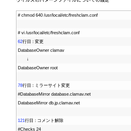
1
# chmod 640 /usr/local/etc/freshclam.conf
2
3
# vi /usr/local/etc/freshclam.conf
4
62
行目
:
変更
5
DatabaseOwner 
clamav
6
　　↓
7
DatabaseOwner 
root
8
9
78
行目
:
ミラーサイト変更
10
#DatabaseMirror database.clamav.net
11
DatabaseMirror 
db
.
jp
.
clamav
.
net
12
13
121
行目
:
コメント解除
14
#Checks 24