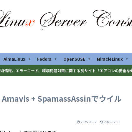
AlmaLinux
Fedora
OpenSUSE
MiracleLinux
術情報、エラーコード、環境問題対策に関する別サイト「エアコンの安全な
V + Amavis + SpamassAssinでウイル
2025.06.12
2025.12.07