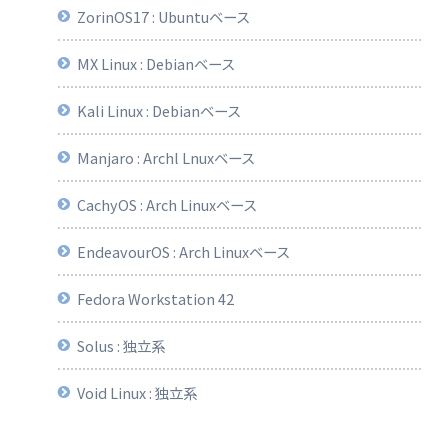
ZorinOS17 : Ubuntuベース
MX Linux : Debianベース
Kali Linux : Debianベース
Manjaro : Archl Lnuxベース
CachyOS : Arch Linuxベース
EndeavourOS : Arch Linuxベース
Fedora Workstation 42
Solus : 独立系
Void Linux : 独立系