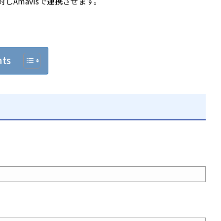
ixに対しAmavisで連携させます。
nts