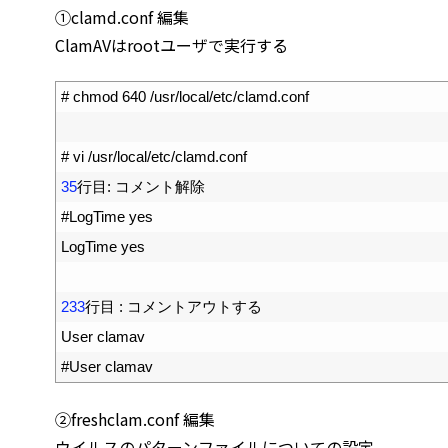
①clamd.conf 編集
ClamAVはrootユーザで実行する
1
# chmod 640 /usr/local/etc/clamd.conf
2
3
# vi /usr/local/etc/clamd.conf
4
35
行目
:
コメント解除
5
#LogTime yes
6
LogTime 
yes
7
8
233
行目
:
コメントアウトする
9
User 
clamav
10
#User clamav
➁freshclam.conf 編集
ウイルスのパターンファイルについての設定