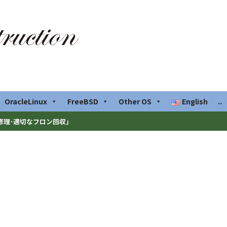
OracleLinux
FreeBSD
Other OS
English
..
修理･適切なフロン回収」