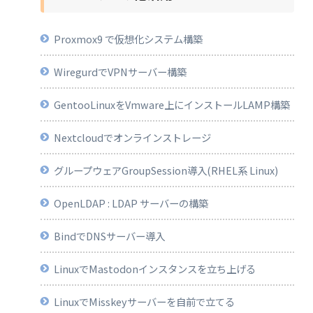
Proxmox9 で仮想化システム構築
WiregurdでVPNサーバー構築
GentooLinuxをVmware上にインストールLAMP構築
Nextcloudでオンラインストレージ
グループウェアGroupSession導入(RHEL系 Linux)
OpenLDAP : LDAP サーバーの構築
BindでDNSサーバー導入
LinuxでMastodonインスタンスを立ち上げる
LinuxでMisskeyサーバーを自前で立てる