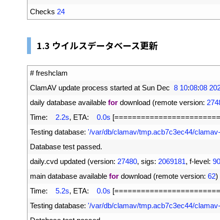
15
Checks
24
1.3 ウイルスデータベース更新
1
# freshclam
2
ClamAV 
update 
process 
started 
at 
Sun 
Dec
8
10
:
08
:
08
20
3
daily 
database 
available 
for
download
(
remote 
version
:
274
4
Time
:
2.2s
,
ETA
:
0.0s
[
===
===
===
===
===
===
===
==
5
Testing 
database
:
'/var/db/clamav/tmp.acb7c3ec44/clamav
6
Database 
test 
passed
.
7
daily
.
cvd 
updated
(
version
:
27480
,
sigs
:
2069181
,
f
-
level
:
9
8
main 
database 
available 
for
download
(
remote 
version
:
62
)
9
Time
:
5.2s
,
ETA
:
0.0s
[
===
===
===
===
===
===
===
==
10
Testing 
database
:
'/var/db/clamav/tmp.acb7c3ec44/clama