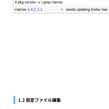
1
# pkg version -v | grep clamav
2
clamav
-
1.4.2_1
,
1
<
needs 
updating
(
index 
has
1.2 設定ファイル編集