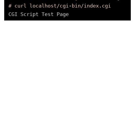
# curl localhost/cgi-bin/index.cgi
CGI Script Test Page