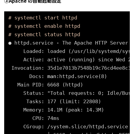
③Apache の自動起動設定
# systemctl start httpd
# systemctl enable httpd
# systemctl status httpd
● httpd.service - The Apache HTTP Server
Loaded: loaded (
/usr/lib/systemd/syst
Active: active (running) since Wed 20
Invocation: 35d1e7013b7548b19c76cd4ee8c38
Docs: 
man
:httpd.service(8)
Main PID: 6668 (httpd)
Status: "Total requests: 0; Idle
/Busy
Tasks: 177 (limit: 22808)
Memory: 14.1M (peak: 14.3M)
CPU: 74ms
CGroup: 
/system
.slice
/httpd
.service