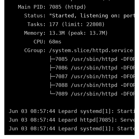
Main PID: 7085 (httpd)
Status: 
"Started, listening on: port 
Tasks: 177 (limit: 22808)
Memory: 13.3M (peak: 13.7M)
CPU: 68ms
CGroup: 
/system
.slice
/httpd
.service
├─7085 
/usr/sbin/httpd
-DFORE
├─7086 
/usr/sbin/httpd
-DFORE
├─7087 
/usr/sbin/httpd
-DFORE
├─7088 
/usr/sbin/httpd
-DFORE
└─7089 
/usr/sbin/httpd
-DFORE
Jun 03 08:57:44 Lepard systemd[1]: Startin
Jun 03 08:57:44 Lepard httpd[7085]: Server
Jun 03 08:57:44 Lepard systemd[1]: Started