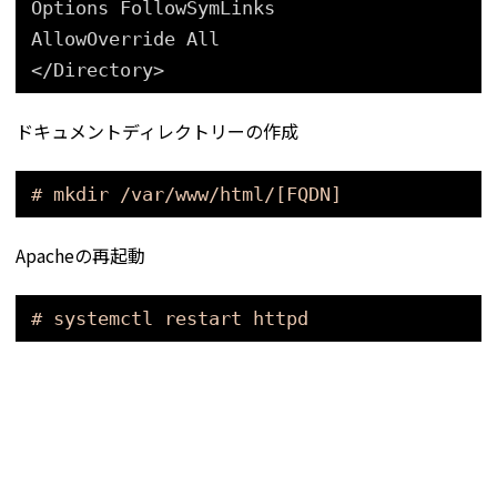
Options FollowSymLinks
AllowOverride All
<
/Directory
>
ドキュメントディレクトリーの作成
# mkdir /var/www/html/[FQDN]
Apacheの再起動
# systemctl restart httpd