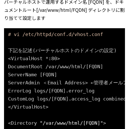
バーチャルホストで運用するドメイン名 [FQDN] を、ドキ
ュメントルート[/var/www/html/FQDN] ディレクトリに割
り当てて設定します
# vi /etc/httpd/conf.d/vhost.conf
下記を記述(バーチャルホストのドメインの設定)
<VirtualHost *:80>
DocumentRoot 
/var/www/html/
[FQDN]
ServerName [FQDN]
ServerAdmin ＜Email Address> ←管理者メール
ErrorLog logs/[FQDN].error_log
CustomLog logs/[FQDN].access_log combined
<
/VirtualHost
>
<Directory 
"/var/www/html/[FQDN]"
>