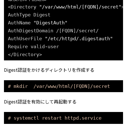
<Directory 
"/var/www/html/[FQDN]/secret"
>
AuthType Digest
AuthName 
"DigestAuth"
AuthDigestDomain /[FQDN]
/secret/
AuthUserFile 
"/etc/httpd/.digestauth"
Require valid-user
<
/Directory
>
Digest認証をかけるディレクトリを作成する
# mkdir  /var/www/html/[FQDN]/secret
Digest認証を有効にして再起動する
# systemctl restart httpd.service