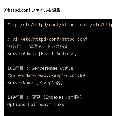
①httpd.conf ファイルを編集
# cp /etc/httpd/conf/httpd.conf /etc/httpd
# vi /etc/httpd/conf/httpd.conf
91行目 : 管理者アドレス指定
ServerAdmin [Email Address]
101行目 : ServerName の追加
#ServerName www.example.com:80
ServerName [ドメイン名]
149行目 : 変更 (Indexes は削除)
Options FollowSymLinks