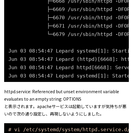
├─6668 
/usr/sbin/httpd
-DFORE
├─6669 
/usr/sbin/httpd
-DFORE
├─6670 
/usr/sbin/httpd
-DFORE
├─6671 
/usr/sbin/httpd
-DFORE
└─6679 
/usr/sbin/httpd
-DFORE
Jun 03 08:54:47 Lepard systemd[1]: Startin
Jun 03 08:54:47 Lepard (httpd)[6668]: http
Jun 03 08:54:47 Lepard httpd[6668]: Server
Jun 03 08:54:47 Lepard systemd[1]: Started
httpd.service: Referenced but unset environment variable
evaluates to an empty string: OPTIONS
と表示されます。apacheサービスは起動していますが気持ちが悪
いので次の通り設定し、再現しないようにしました。
# vi /etc/systemd/system/httpd.service.d/o