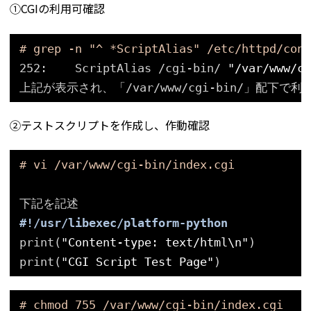
①CGIの利用可確認
# grep -n "^ *ScriptAlias" /etc/httpd/conf
252:    ScriptAlias 
/cgi-bin/
"/var/www/cg
上記が表示され、「
/var/www/cgi-bin/
」配下で利
②テストスクリプトを作成し、作動確認
# vi /var/www/cgi-bin/index.cgi
下記を記述
#!/usr/libexec/platform-python
print(
"Content-type: text/html\n"
)
print(
"CGI Script Test Page"
)
# chmod 755 /var/www/cgi-bin/index.cgi