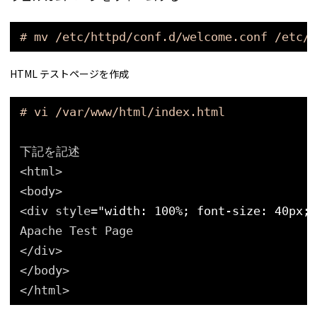
# mv /etc/httpd/conf.d/welcome.conf /etc/h
HTML テストページを作成
# vi /var/www/html/index.html
下記を記述
<html>
<body>
<div style=
"width: 100%; font-size: 40px; 
Apache Test Page
<
/div
>
<
/body
>
<
/html
>