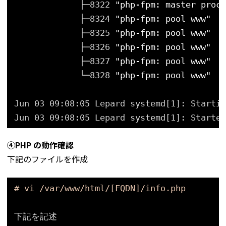
├─8322 
"php-fpm: master proce
├─8324 
"php-fpm: pool www"
├─8325 
"php-fpm: pool www"
├─8326 
"php-fpm: pool www"
├─8327 
"php-fpm: pool www"
└─8328 
"php-fpm: pool www"
Jun 03 09:08:05 Lepard systemd[1]: Startin
Jun 03 09:08:05 Lepard systemd[1]: Started
④PHP の動作確認
下記のファイルを作成
# vi /var/www/html/[FQDN]/info.php
下記を記述