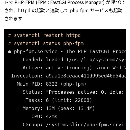
トで PHP-FPM (FPM : FastCGI Process Manager) が呼び出
され、httpd の起動と連動して php-fpm サービスも起動
されます
# systemctl restart httpd
# systemctl status php-fpm
● php-fpm.service - The PHP FastCGI Proces
Loaded: loaded (
/usr/lib/systemd/syst
Active: active (running) since Wed 20
Invocation: a9aa1e8ceaac411d995ed46d54aaf
Main PID: 8322 (php-fpm)
Status: 
"Processes active: 0, idle: 5
Tasks: 6 (limit: 22808)
Memory: 13M (peak: 13.4M)
CPU: 42ms
CGroup: 
/system
.slice
/php-fpm
.service