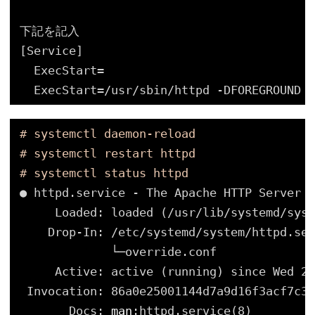
下記を記入
[Service]
ExecStart=
ExecStart=
/usr/sbin/httpd
-DFOREGROUND
# systemctl daemon-reload
# systemctl restart httpd
# systemctl status httpd
● httpd.service - The Apache HTTP Server
Loaded: loaded (
/usr/lib/systemd/syst
Drop-In: 
/etc/systemd/system/httpd
.ser
└─override.conf
Active: active (running) since Wed 20
Invocation: 86a0e25001144d7a9d16f3acf7c30
Docs: 
man
:httpd.service(8)