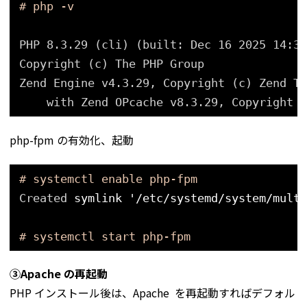
# php -v
PHP 8.3.29 (cli) (built: Dec 16 2025 14:32
Copyright (c) The PHP Group
Zend Engine v4.3.29, Copyright (c) Zend Te
with Zend OPcache v8.3.29, Copyright (
php-fpm の有効化、起動
# systemctl enable php-fpm
Created 
symlink
'/etc/systemd/system/multi
# systemctl start php-fpm
③Apache の再起動
PHP インストール後は、Apache を再起動すればデフォル