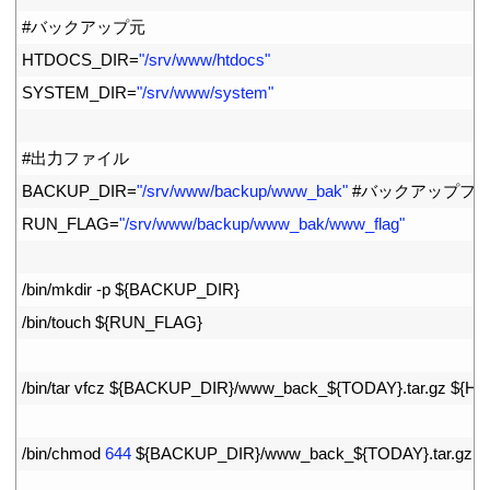
7
#バックアップ元
8
HTDOCS_DIR
=
"/srv/www/htdocs"
9
SYSTEM_DIR
=
"/srv/www/system"
10
11
#出力ファイル
12
BACKUP_DIR
=
"/srv/www/backup/www_bak"
#バックアップフ
13
RUN_FLAG
=
"/srv/www/backup/www_bak/www_flag"
14
15
/
bin
/
mkdir
-
p
$
{
BACKUP_DIR
}
16
/
bin
/
touch
$
{
RUN_FLAG
}
17
18
/
bin
/
tar
vfcz
$
{
BACKUP_DIR
}
/
www_back_
$
{
TODAY
}
.
tar
.
gz
$
{
HT
19
20
/
bin
/
chmod
644
$
{
BACKUP_DIR
}
/
www_back_
$
{
TODAY
}
.
tar
.
gz
21