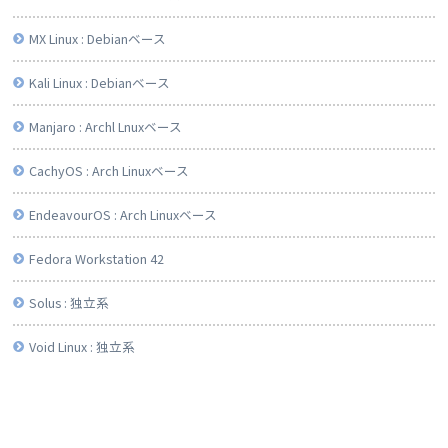
MX Linux : Debianベース
Kali Linux : Debianベース
Manjaro : Archl Lnuxベース
CachyOS : Arch Linuxベース
EndeavourOS : Arch Linuxベース
Fedora Workstation 42
Solus : 独立系
Void Linux : 独立系