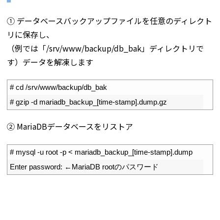
① データベースバックアップファイルを任意のディレクト
リに保存し、
（例では「/srv/www/backup/db_bak」ディレクトリで
す）データを解凍します
1
# cd /srv/www/backup/db_bak
2
# gzip -d mariadb_backup_[time-stamp].dump.gz
② MariaDBデータベースをリストア
1
# mysql -u root -p < mariadb_backup_[time-stamp].dump
2
Enter 
password
:
←
MariaDB 
root
のパスワード