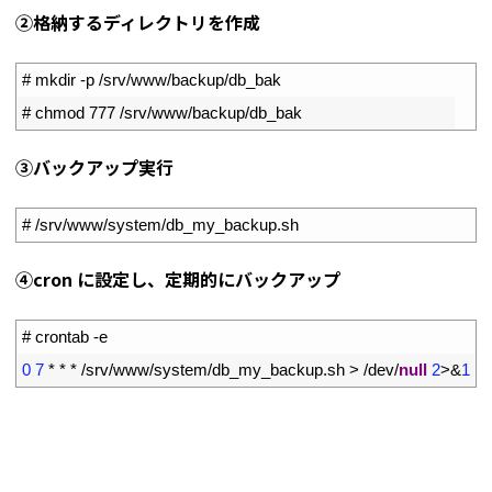
➁格納するディレクトリを作成
1
# mkdir -p /srv/www/backup/db_bak
2
# chmod 777 /srv/www/backup/db_bak
③バックアップ実行
1
# /srv/www/system/db_my_backup.sh
④cron に設定し、定期的にバックアップ
1
# crontab -e
2
0
7
*
*
*
/
srv
/
www
/
system
/
db_my_backup
.
sh
>
/
dev
/
null
2
>
&
1