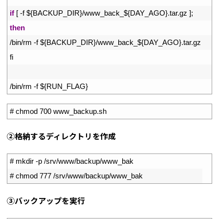
22
if
[
-
f
$
{
BACKUP_DIR
}
/
www_back_
$
{
DAY_AGO
}
.
tar
.
gz
]
;
23
then
24
/
bin
/
rm
-
f
$
{
BACKUP_DIR
}
/
www_back_
$
{
DAY_AGO
}
.
tar
.
gz
25
fi
26
27
/
bin
/
rm
-
f
$
{
RUN_FLAG
}
1
# chmod 700 www_backup.sh
➁格納するディレクトリを作成
1
# mkdir -p /srv/www/backup/www_bak
2
# chmod 777 /srv/www/backup/www_bak
➂バックアップを実行