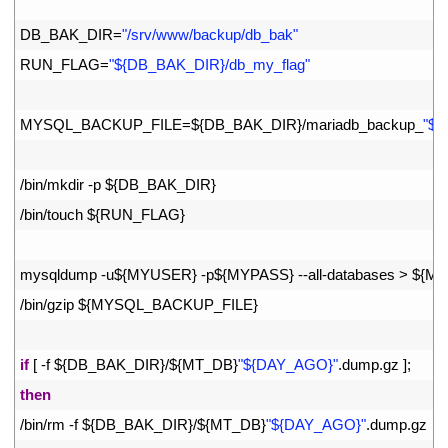
15
16
DB_BAK_DIR
=
"/srv/www/backup/db_bak"
17
RUN_FLAG
=
"${DB_BAK_DIR}/db_my_flag"
18
19
MYSQL_BACKUP_FILE
=
$
{
DB_BAK_DIR
}
/
mariadb_backup
_
"${
20
21
/
bin
/
mkdir
-
p
$
{
DB_BAK_DIR
}
22
/
bin
/
touch
$
{
RUN_FLAG
}
23
24
mysqldump
-
u
$
{
MYUSER
}
-
p
$
{
MYPASS
}
--
all
-
databases
>
$
{
MY
25
/
bin
/
gzip
$
{
MYSQL_BACKUP_FILE
}
26
27
if
[
-
f
$
{
DB_BAK_DIR
}
/
$
{
MT_DB
}
"${DAY_AGO}"
.
dump
.
gz
]
;
28
then
29
/
bin
/
rm
-
f
$
{
DB_BAK_DIR
}
/
$
{
MT_DB
}
"${DAY_AGO}"
.
dump
.
gz