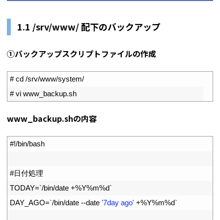
1.1 /srv/www/ 配下のバックアップ
①バックアップスクリプトファイルの作成
1
# cd /srv/www/system/
2
# vi www_backup.sh
www_backup.shの内容
1
#!/bin/bash
2
3
#日付処理
4
TODAY
=
`
/
bin
/
date
+
%
Y
%
m
%
d
`
5
DAY_AGO
=
`
/
bin
/
date
--
date
'7day ago'
+
%
Y
%
m
%
d
`
6