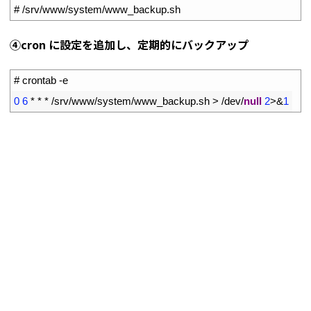
1
# /srv/www/system/www_backup.sh
④cron に設定を追加し、定期的にバックアップ
1
# crontab -e
2
0
6
*
*
*
/
srv
/
www
/
system
/
www_backup
.
sh
>
/
dev
/
null
2
>
&
1