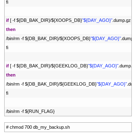
30
fi
31
32
if
[
-
f
$
{
DB_BAK_DIR
}
/
$
{
XOOPS_DB
}
"${DAY_AGO}"
.
dump
.
gz
]
;
33
then
34
/
bin
/
rm
-
f
$
{
DB_BAK_DIR
}
/
$
{
XOOPS_DB
}
"${DAY_AGO}"
.
dump
.
35
fi
36
37
if
[
-
f
$
{
DB_BAK_DIR
}
/
$
{
GEEKLOG_DB
}
"${DAY_AGO}"
.
dump
.
g
38
then
39
/
bin
/
rm
-
f
$
{
DB_BAK_DIR
}
/
$
{
GEEKLOG_DB
}
"${DAY_AGO}"
.
du
40
fi
41
42
/
bin
/
rm
-
f
$
{
RUN_FLAG
}
1
# chmod 700 db_my_backup.sh