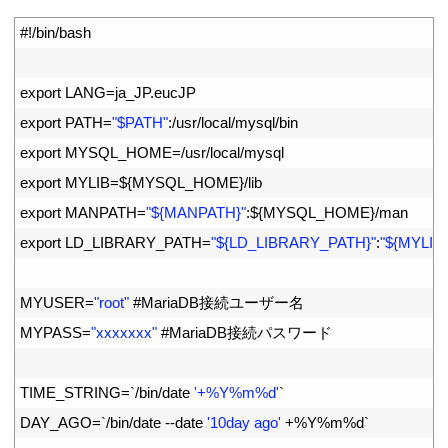
1
#!/bin/bash
2
3
export 
LANG
=
ja_JP
.
eucJP
4
export 
PATH
=
"$PATH"
:
/
usr
/
local
/
mysql
/
bin
5
export 
MYSQL_HOME
=
/
usr
/
local
/
mysql
6
export 
MYLIB
=
$
{
MYSQL_HOME
}
/
lib
7
export 
MANPATH
=
"${MANPATH}"
:
$
{
MYSQL_HOME
}
/
man
8
export 
LD_LIBRARY_PATH
=
"${LD_LIBRARY_PATH}"
:
"${MYLIB}
9
10
MYUSER
=
"root"
#MariaDB接続ユーザー名
11
MYPASS
=
"xxxxxxx"
#MariaDB接続パスワード
12
13
TIME_STRING
=
`
/
bin
/
date
'+%Y%m%d'
`
14
DAY_AGO
=
`
/
bin
/
date
--
date
'10day ago'
+
%
Y
%
m
%
d
`