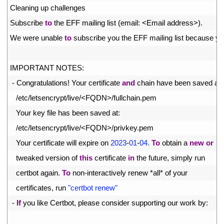
27
Cleaning 
up 
challenges
28
Subscribe 
to
the 
EFF 
mailing 
list
(
email
:
<
Email 
address
>
)
.
29
We 
were 
unable 
to
subscribe 
you 
the 
EFF 
mailing 
list 
because 
yo
30
31
IMPORTANT 
NOTES
:
32
-
Congratulations
!
Your 
certificate 
and
chain 
have 
been 
saved 
at
:
33
/
etc
/
letsencrypt
/
live
/
<
FQDN
>
/
fullchain
.
pem
34
Your 
key 
file 
has 
been 
saved 
at
:
35
/
etc
/
letsencrypt
/
live
/
<
FQDN
>
/
privkey
.
pem
36
Your 
certificate 
will 
expire 
on
2023
-
01
-
04.
To
obtain
a
new
or
37
tweaked 
version 
of 
this
certificate 
in
the 
future
,
simply 
run
38
certbot 
again
.
To
non
-
interactively 
renew *
all*
of 
your
39
certificates
,
run
"certbot renew"
40
-
If
you 
like 
Certbot
,
please 
consider 
supporting 
our 
work 
by
:
41