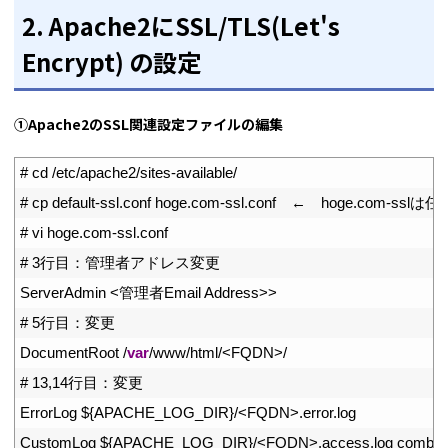
2. Apache2にSSL/TLS(Let's
Encrypt) の設定
①Apache2のSSL関連設定ファイルの編集
1
# cd /etc/apache2/sites-available/
2
# cp default-ssl.conf hoge.com-ssl.conf　←　hoge.com-
3
# vi hoge.com-ssl.conf
4
# 3行目：管理者アドレス変更
5
ServerAdmin
<
管理者
Email 
Address
>>
6
# 5行目：変更
7
DocumentRoot
/
var
/
www
/
html
/
<
FQDN
>
/
8
# 13,14行目：変更
9
ErrorLog
$
{
APACHE_LOG_DIR
}
/
<
FQDN
>
.
error
.
log
10
CustomLog
$
{
APACHE_LOG_DIR
}
/
<
FQDN
>
.
access
.
log 
combin