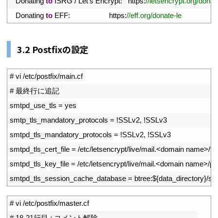
20
Donating 
to
ISRG
/
Let
'
s
Encrypt
:
https
:
//letsencrypt.org/donat
21
Donating 
to
EFF
:
https
:
//eff.org/donate-le
3.2 Postfixの設定
1
# vi /etc/postfix/main.cf
2
# 最終行に追記
3
smtpd_use_tls
=
yes
4
smtp_tls_mandatory_protocols
=
!
SSLv2
,
!
SSLv3
5
smtpd_tls_mandatory_protocols
=
!
SSLv2
,
!
SSLv3
6
smtpd_tls_cert_file
=
/
etc
/
letsencrypt
/
live
/
mail
.
<
domain 
name
>
/
fu
7
smtpd_tls_key_file
=
/
etc
/
letsencrypt
/
live
/
mail
.
<
domain 
name
>
/
pr
8
smtpd_tls_session_cache_database
=
btree
:
$
{
data_directory
}
/
sm
1
# vi /etc/postfix/master.cf
2
# 18-21行目 : コメント解除