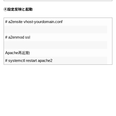
④設定反映と起動
1
# a2ensite vhost-yourdomain.conf
2
3
# a2enmod ssl
4
5
Apache
再起動
6
# systemctl restart apache2