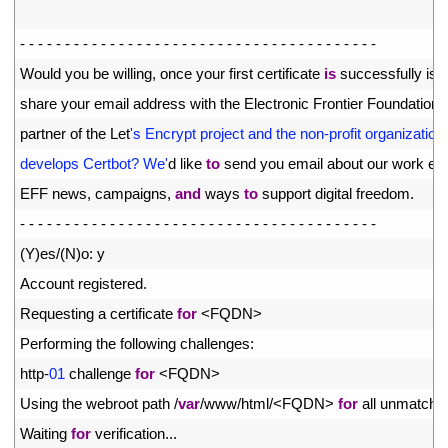
12
13
-
-
-
-
-
-
-
-
-
-
-
-
-
-
-
-
-
-
-
-
-
-
-
-
-
-
-
-
-
-
-
-
-
-
-
-
-
-
-
-
14
Would 
you 
be 
willing
,
once 
your 
first 
certificate 
is
successfully 
iss
15
share 
your 
email 
address 
with 
the 
Electronic 
Frontier 
Foundation
,
16
partner 
of 
the 
Let
's Encrypt project and the non-profit organization 
17
develops Certbot? We'
d
like 
to
send 
you 
email 
about 
our 
work 
enc
18
EFF 
news
,
campaigns
,
and
ways 
to
support 
digital 
freedom
.
19
-
-
-
-
-
-
-
-
-
-
-
-
-
-
-
-
-
-
-
-
-
-
-
-
-
-
-
-
-
-
-
-
-
-
-
-
-
-
-
-
20
(
Y
)
es
/
(
N
)
o
:
y
21
Account 
registered
.
22
Requesting
a
certificate 
for
<
FQDN
>
23
Performing 
the 
following 
challenges
:
24
http
-
01
challenge 
for
<
FQDN
>
25
Using 
the 
webroot 
path
/
var
/
www
/
html
/
<
FQDN
>
for
all 
unmatche
26
Waiting 
for
verification
.
.
.