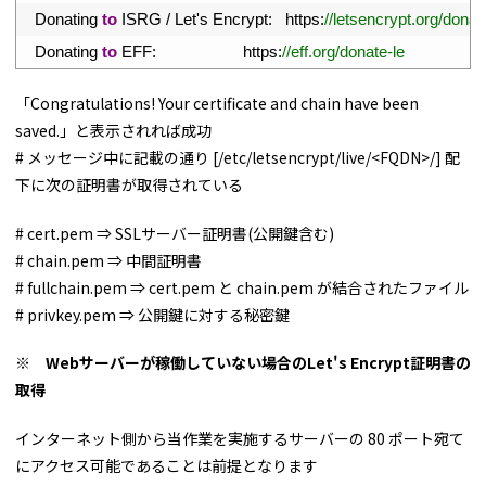
42
Donating 
to
ISRG
/
Let
'
s
Encrypt
:
https
:
//letsencrypt.org/donat
43
Donating 
to
EFF
:
https
:
//eff.org/donate-le
「Congratulations! Your certificate and chain have been
saved.」と表示されれば成功
# メッセージ中に記載の通り [/etc/letsencrypt/live/<FQDN>/] 配
下に次の証明書が取得されている
# cert.pem ⇒ SSLサーバー証明書(公開鍵含む)
# chain.pem ⇒ 中間証明書
# fullchain.pem ⇒ cert.pem と chain.pem が結合されたファイル
# privkey.pem ⇒ 公開鍵に対する秘密鍵
※ Webサーバーが稼働していない場合のLet's Encrypt証明書の
取得
インターネット側から当作業を実施するサーバーの 80 ポート宛て
にアクセス可能であることは前提となります