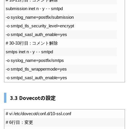
3
submission 
inet
n
-
y
-
-
smtpd
4
-
o
syslog_name
=
postfix
/
submission
5
-
o
smtpd_tls_security_level
=
encrypt
6
-
o
smtpd_sasl_auth_enable
=
yes
7
# 30-33行目 : コメント解除
8
smtps 
inet
n
-
y
-
-
smtpd
9
-
o
syslog_name
=
postfix
/
smtps
10
-
o
smtpd_tls_wrappermode
=
yes
11
-
o
smtpd_sasl_auth_enable
=
yes
3.3 Dovecotの設定
1
# vi /etc/dovecot/conf.d/10-ssl.conf
2
# 6行目：変更