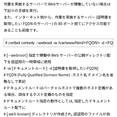
作業を実施するサーバーで Webサーバーが稼働していない場合は
下記※の手順を実行。
また、インターネット側から、作業を実施するサーバー (証明書を
取得したい FQDN のサーバー) の 80 ポート宛てにアクセス可能で
あることも前提です。
1
# certbot certonly --webroot -w /var/www/html/<FQDN> -d <FQ
# [--webroot] 指定で稼働中 Web サーバーの公開ディレクトリ配
下を認証用の一時領域に使用
# -w [ドキュメントルート] -d [証明書を取得したいFQDN]
# FQDN (Fully Qualified Domain Name) : ホスト名.ドメイン名を省
略なしで表記
# ドキュメントルートはバーチャルホストで複数のホスト定義があ
る場合、該当するホスト定義のものを指定
# ドキュメントルート指定の動作としては, 指定したドキュメント
ルート配下に
# [.well-known] ディレクトリが作成され, 認証用のファイルが自