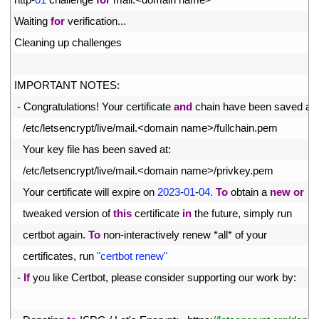
6
Waiting 
for
verification
.
.
.
7
Cleaning 
up 
challenges
8
9
IMPORTANT 
NOTES
:
10
-
Congratulations
!
Your 
certificate 
and
chain 
have 
been 
saved 
at
:
11
/
etc
/
letsencrypt
/
live
/
mail
.
<
domain 
name
>
/
fullchain
.
pem
12
Your 
key 
file 
has 
been 
saved 
at
:
13
/
etc
/
letsencrypt
/
live
/
mail
.
<
domain 
name
>
/
privkey
.
pem
14
Your 
certificate 
will 
expire 
on
2023
-
01
-
04.
To
obtain
a
new
or
15
tweaked 
version 
of 
this
certificate 
in
the 
future
,
simply 
run
16
certbot 
again
.
To
non
-
interactively 
renew *
all*
of 
your
17
certificates
,
run
"certbot renew"
18
-
If
you 
like 
Certbot
,
please 
consider 
supporting 
our 
work 
by
:
19