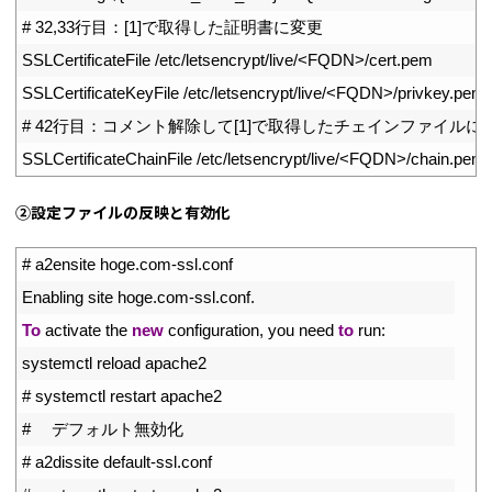
11
# 32,33行目：[1]で取得した証明書に変更
12
SSLCertificateFile
/
etc
/
letsencrypt
/
live
/
<
FQDN
>
/
cert
.
pem
13
SSLCertificateKeyFile
/
etc
/
letsencrypt
/
live
/
<
FQDN
>
/
privkey
.
pem
14
# 42行目：コメント解除して[1]で取得したチェインファイルに
15
SSLCertificateChainFile
/
etc
/
letsencrypt
/
live
/
<
FQDN
>
/
chain
.
pem
②設定ファイルの反映と有効化
1
# a2ensite hoge.com-ssl.conf
2
Enabling 
site 
hoge
.
com
-
ssl
.
conf
.
3
To
activate 
the 
new
configuration
,
you 
need 
to
run
:
4
systemctl 
reload 
apache2
5
# systemctl restart apache2
6
# 　デフォルト無効化
7
# a2dissite default-ssl.conf