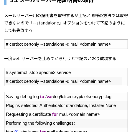
メールサーバー用の証明書を取得するが上記と同様の方法では取得
できないので「--standalone」オプションをつけて下記のように
しても失敗する。
1
# certbot certonly --standalone -d mail.<domain name>
一度web サーバーを止めてから行うと下記のとおり成功する
1
# systemctl stop apache2.service
2
# certbot certonly --standalone -d mail.<domain name>
1
Saving 
debug 
log 
to
/
var
/
log
/
letsencrypt
/
letsencrypt
.
log
2
Plugins 
selected
:
Authenticator 
standalone
,
Installer 
None
3
Requesting
a
certificate 
for
mail
.
<
domain 
name
>
4
Performing 
the 
following 
challenges
:
5
http
-
01
challenge 
for
mail
.
<
domain 
name
>