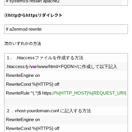
8
# systemctl restart apache2
③httpからhttpsリダイレクト
1
# a2enmod rewrite
次のいずれかの方法
1
１
.
.
htaccess
ファイルを作成する方法
2
.
htaccess
を
/
var
/
www
/
html
/
<
FQDN
>
/
に作成して以下記入
3
RewriteEngine
on
4
RewriteCond
%
{
HTTPS
}
off
5
RewriteRule
^
(
.
*
)
$
https
:
//%{HTTP_HOST}%{REQUEST_URI} [R=
6
7
２．
vhost
-
yourdomain
.
conf
に記入する方法
8
RewriteEngine
on
9
RewriteCond
%
{
HTTPS
}
off