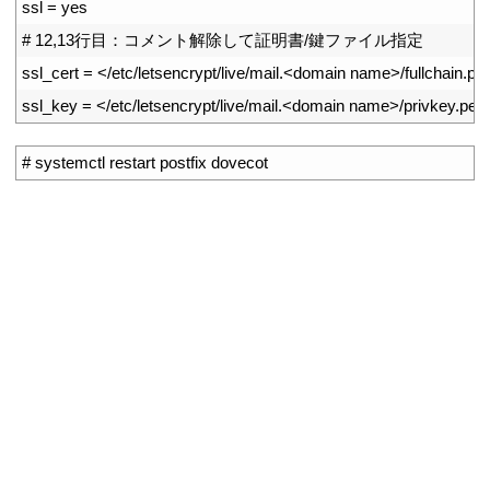
3
ssl
=
yes
4
# 12,13行目：コメント解除して証明書/鍵ファイル指定
5
ssl_cert
=
<
/
etc
/
letsencrypt
/
live
/
mail
.
<
domain 
name
>
/
fullchain
.
pe
6
ssl_key
=
<
/
etc
/
letsencrypt
/
live
/
mail
.
<
domain 
name
>
/
privkey
.
pe
1
# systemctl restart postfix dovecot