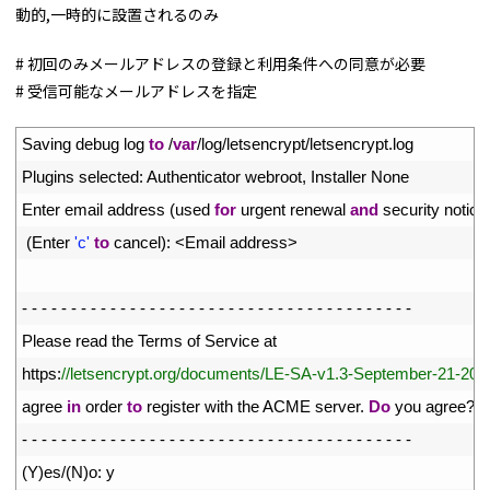
動的,一時的に設置されるのみ
# 初回のみメールアドレスの登録と利用条件への同意が必要
# 受信可能なメールアドレスを指定
1
Saving 
debug 
log 
to
/
var
/
log
/
letsencrypt
/
letsencrypt
.
log
2
Plugins 
selected
:
Authenticator 
webroot
,
Installer 
None
3
Enter 
email 
address
(
used 
for
urgent 
renewal 
and
security 
notice
4
(
Enter
'c'
to
cancel
)
:
<
Email 
address
>
5
6
-
-
-
-
-
-
-
-
-
-
-
-
-
-
-
-
-
-
-
-
-
-
-
-
-
-
-
-
-
-
-
-
-
-
-
-
-
-
-
-
7
Please 
read 
the 
Terms 
of 
Service 
at
8
https
:
//letsencrypt.org/documents/LE-SA-v1.3-September-21-202
9
agree 
in
order 
to
register 
with 
the 
ACME 
server
.
Do
you 
agree
?
10
-
-
-
-
-
-
-
-
-
-
-
-
-
-
-
-
-
-
-
-
-
-
-
-
-
-
-
-
-
-
-
-
-
-
-
-
-
-
-
-
11
(
Y
)
es
/
(
N
)
o
:
y