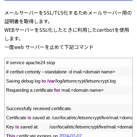
メールサーバーをSSL/TLS化するためメールサーバー用の
証明書を取得します。
WEBサーバーをSSL化したときに利用したcertbotを使用
します。
一度web サーバーを止めて下記コマンド
1
# service apache24 stop
2
# certbot certonly --standalone -d mail.<domain name>
3
Saving 
debug 
log 
to
/
var
/
log
/
letsencrypt
/
letsencrypt
.
log
4
Requesting
a
certificate 
for
mail
.
<
domain 
name
>
5
6
Successfully 
received 
certificate
.
7
Certificate 
is
saved 
at
:
/
usr
/
local
/
etc
/
letsencrypt
/
live
/
mail
.
<
domain
8
Key 
is
saved 
at
:
/
usr
/
local
/
etc
/
letsencrypt
/
live
/
mail
.
<
domain 
9
This
certificate 
expires 
on
2024
-
07
-
07.