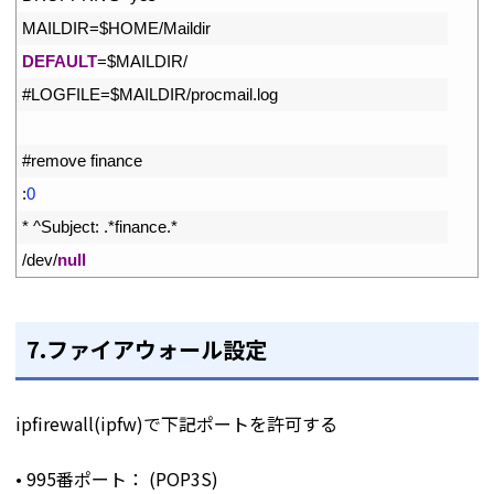
6
MAILDIR
=
$
HOME
/
Maildir
7
DEFAULT
=
$
MAILDIR
/
8
#LOGFILE=$MAILDIR/procmail.log
9
10
#remove finance
11
:
0
12
*
^
Subject
:
.
*
finance
.
*
13
/
dev
/
null
7.ファイアウォール設定
ipfirewall(ipfw)で下記ポートを許可する
• 995番ポート： (POP3S)