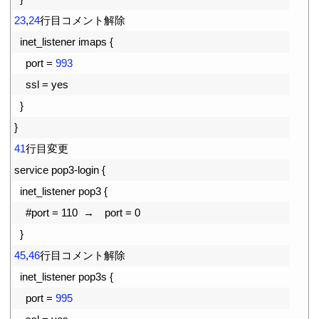
7
23
,
24
行目コメント解除
8
inet_listener
imaps
{
9
port
=
993
10
ssl
=
yes
11
}
12
}
13
41
行目変更
14
service
pop3
-
login
{
15
inet_listener
pop3
{
16
#port = 110  →　port = 0
17
}
18
45
,
46
行目コメント解除
19
inet_listener
pop3s
{
20
port
=
995