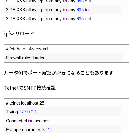
11
$
IPF 
XXX 
allow 
tcp 
from 
any 
to
any
993
out
12
$
IPF 
XXX 
allow 
tcp 
from 
any 
to
any
995
in
13
$
IPF 
XXX 
allow 
tcp 
from 
any 
to
any
995
out
ipfw リロード
1
# /etc/rc.d/ipfw restart
2
Firewall 
rules 
loaded
.
ルータ側でポート解放が必要になることもあります
TelnetでSMTP接続確認
1
# telnet localhost 25
2
Trying
127.0.0.1...
3
Connected 
to
localhost
.
4
Escape 
character 
is
'^]'
.