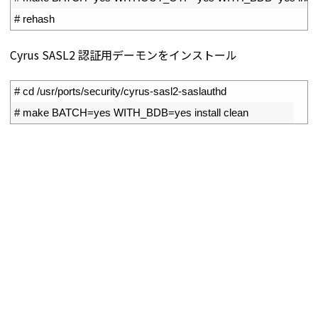
3
# rehash
Cyrus SASL2 認証用デーモンをインストール
1
# cd /usr/ports/security/cyrus-sasl2-saslauthd
2
# make BATCH=yes WITH_BDB=yes install clean