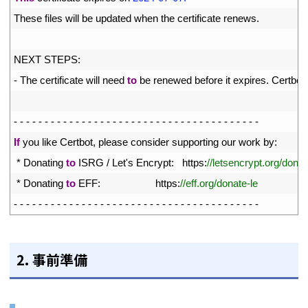
10
These 
files 
will 
be 
updated 
when 
the 
certificate 
renews
.
11
12
NEXT 
STEPS
:
13
-
The 
certificate 
will 
need 
to
be 
renewed 
before 
it 
expires
.
Certbot 
14
15
-
-
-
-
-
-
-
-
-
-
-
-
-
-
-
-
-
-
-
-
-
-
-
-
-
-
-
-
-
-
-
-
-
-
-
-
-
-
-
-
16
If
you 
like 
Certbot
,
please 
consider 
supporting 
our 
work 
by
:
17
*
Donating 
to
ISRG
/
Let
'
s
Encrypt
:
https
:
//letsencrypt.org/donat
18
*
Donating 
to
EFF
:
https
:
//eff.org/donate-le
19
-
-
-
-
-
-
-
-
-
-
-
-
-
-
-
-
-
-
-
-
-
-
-
-
-
-
-
-
-
-
-
-
-
-
-
-
-
-
-
-
2. 事前準備