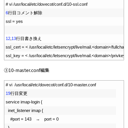
1
# vi /usr/local/etc/dovecot/conf.d/10-ssl.conf 
2
6
行目コメント解除
3
ssl
=
yes
4
5
12
,
13
行目書き換え
6
ssl_cert
=
<
/
usr
/
local
/
etc
/
letsencrypt
/
live
/
mail
.
<
domain
>
/
fullchain
7
ssl_key
=
<
/
usr
/
local
/
etc
/
letsencrypt
/
live
/
mail
.
<
domain
>
/
privkey
.
➂10-master.conf編集
1
# vi  /usr/local/etc/dovecot/conf.d/10-master.conf
2
19
行目変更
3
service
imap
-
login
{
4
inet_listener
imap
{
5
#port = 143　→　port = 0
6
}