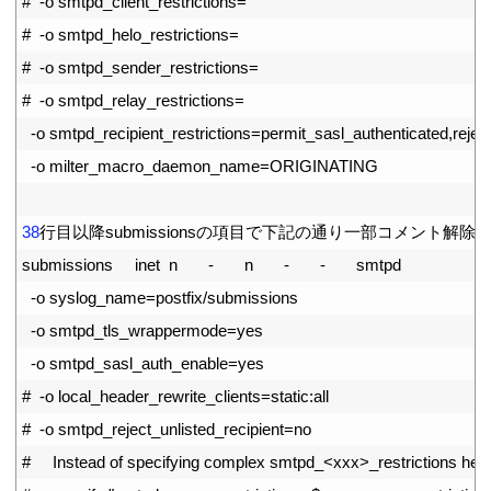
14
#  -o smtpd_client_restrictions=
15
#  -o smtpd_helo_restrictions=
16
#  -o smtpd_sender_restrictions=
17
#  -o smtpd_relay_restrictions=
18
-
o
smtpd_recipient_restrictions
=
permit_sasl_authenticated
,
rejec
19
-
o
milter_macro_daemon_name
=
ORIGINATING
20
21
38
行目以降
submissions
の項目で下記の通り一部コメント解除
22
submissions     
inet
n
-
n
-
-
smtpd
23
-
o
syslog_name
=
postfix
/
submissions
24
-
o
smtpd_tls_wrappermode
=
yes
25
-
o
smtpd_sasl_auth_enable
=
yes
26
#  -o local_header_rewrite_clients=static:all
27
#  -o smtpd_reject_unlisted_recipient=no
28
#     Instead of specifying complex smtpd_<xxx>_restrictions here