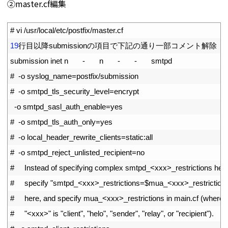
➁master.cf編集
1
# vi /usr/local/etc/postfix/master.cf
2
19
行目以降
submission
の項目で下記の通り一部コメント解除
3
submission 
inet
n
-
n
-
-
smtpd
4
#  -o syslog_name=postfix/submission
5
#  -o smtpd_tls_security_level=encrypt
6
-
o
smtpd_sasl_auth_enable
=
yes
7
#  -o smtpd_tls_auth_only=yes
8
#  -o local_header_rewrite_clients=static:all
9
#  -o smtpd_reject_unlisted_recipient=no
10
#     Instead of specifying complex smtpd_<xxx>_restrictions here
11
#     specify "smtpd_<xxx>_restrictions=$mua_<xxx>_restriction
12
#     here, and specify mua_<xxx>_restrictions in main.cf (where
13
#     "<xxx>" is "client", "helo", "sender", "relay", or "recipient").