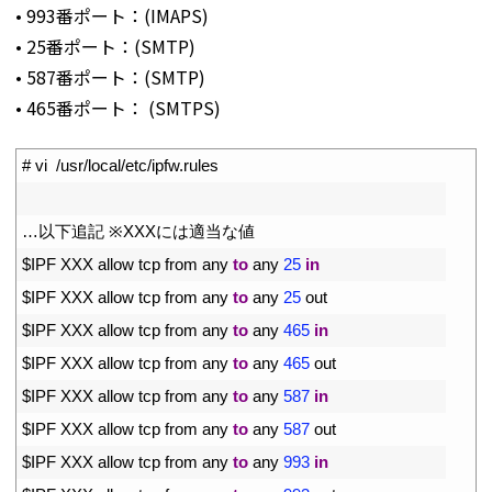
• 993番ポート：(IMAPS)
• 25番ポート：(SMTP)
• 587番ポート：(SMTP)
• 465番ポート： (SMTPS)
1
# vi  /usr/local/etc/ipfw.rules
2
3
…以下追記
※
XXX
には適当な値
4
$
IPF 
XXX 
allow 
tcp 
from 
any 
to
any
25
in
5
$
IPF 
XXX 
allow 
tcp 
from 
any 
to
any
25
out
6
$
IPF 
XXX 
allow 
tcp 
from 
any 
to
any
465
in
7
$
IPF 
XXX 
allow 
tcp 
from 
any 
to
any
465
out
8
$
IPF 
XXX 
allow 
tcp 
from 
any 
to
any
587
in
9
$
IPF 
XXX 
allow 
tcp 
from 
any 
to
any
587
out
10
$
IPF 
XXX 
allow 
tcp 
from 
any 
to
any
993
in