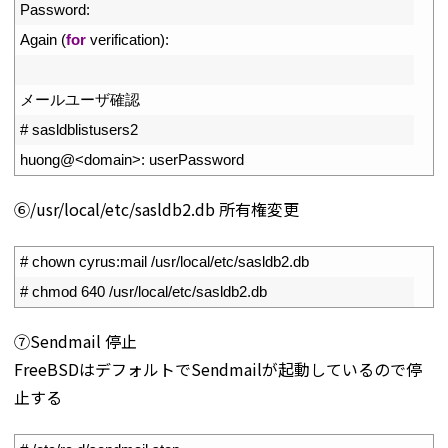
2
Password
:
3
Again
(
for
verification
)
:
4
5
メールユーザ確認
6
# sasldblistusers2
7
huong
@
<
domain
>
:
userPassword
⑥/usr/local/etc/sasldb2.db 所有権変更
1
# chown cyrus:mail /usr/local/etc/sasldb2.db
2
# chmod 640 /usr/local/etc/sasldb2.db
⑦Sendmail 停止
FreeBSDはデフォルトでSendmailが起動しているので停
止する