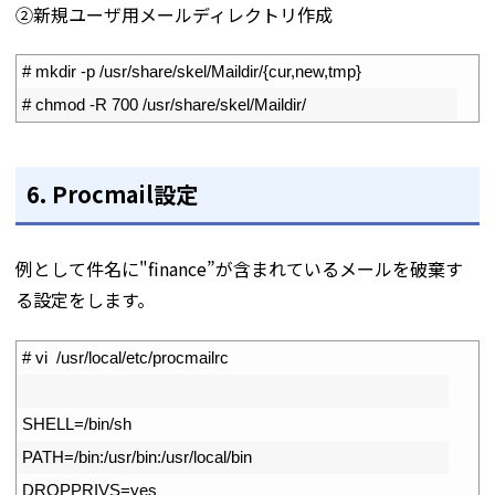
➁新規ユーザ用メールディレクトリ作成
1
# mkdir -p /usr/share/skel/Maildir/{cur,new,tmp}
2
# chmod -R 700 /usr/share/skel/Maildir/
6. Procmail設定
例として件名に"finance”が含まれているメールを破棄す
る設定をします。
1
# vi  /usr/local/etc/procmailrc 
2
3
SHELL
=
/
bin
/
sh
4
PATH
=
/
bin
:
/
usr
/
bin
:
/
usr
/
local
/
bin
5
DROPPRIVS
=
yes