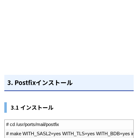
3.
Postfixインストール
3.1 インストール
1
# cd /usr/ports/mail/postfix
2
# make WITH_SASL2=yes WITH_TLS=yes WITH_BDB=yes instal