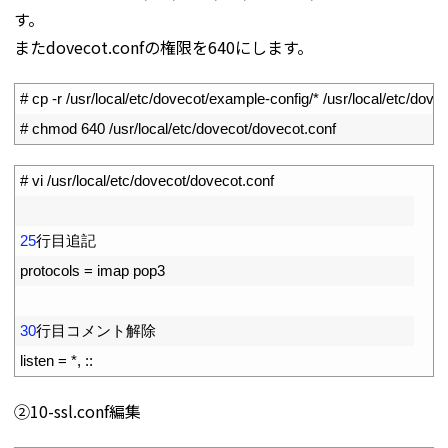
す。
またdovecot.confの権限を640にします。
1
# cp -r /usr/local/etc/dovecot/example-config/* /usr/local/etc/dovec
2
# chmod 640 /usr/local/etc/dovecot/dovecot.conf
1
# vi /usr/local/etc/dovecot/dovecot.conf
2
3
25
行目追記
4
protocols
=
imap 
pop3
5
6
30
行目コメント解除
7
listen
=
*
,
::
➁10-ssl.conf編集