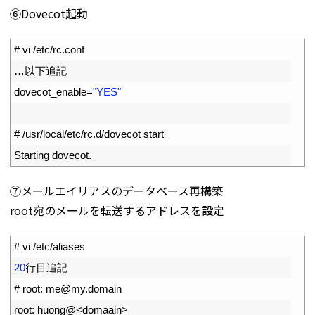
⑥Dovecot起動
1
# vi /etc/rc.conf
2
…以下追記
3
dovecot_enable
=
"YES"
4
5
# /usr/local/etc/rc.d/dovecot start
6
Starting 
dovecot
.
⑦メールエイリアスのデータベース再構築
root宛のメールを転送するアドレスを設定
1
# vi /etc/aliases
2
20
行目追記
3
# root: me@my.domain
4
root
:
huong
@
<
domaain
>