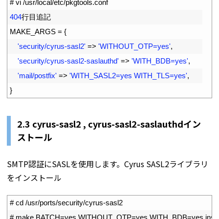
1
# vi /usr/local/etc/pkgtools.conf
2
404
行目追記
3
MAKE_ARGS
=
{
4
'security/cyrus-sasl2'
=
>
'WITHOUT_OTP=yes'
,
5
'security/cyrus-sasl2-saslauthd'
=
>
'WITH_BDB=yes'
,
6
'mail/postfix'
=
>
'WITH_SASL2=yes WITH_TLS=yes'
,
7
}
2.3
cyrus-sasl2 ,
cyrus-sasl2-saslauthd
イン
ストール
SMTP認証にSASLを使用します。Cyrus SASL2ライブラリ
をインストール
1
# cd /usr/ports/security/cyrus-sasl2
2
# make BATCH=yes WITHOUT_OTP=yes WITH_BDB=yes install