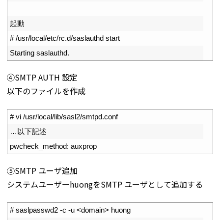
5
6
起動
7
# /usr/local/etc/rc.d/saslauthd start
8
Starting 
saslauthd
.
④SMTP AUTH 設定
以下のファイルを作成
1
# vi /usr/local/lib/sasl2/smtpd.conf
2
…以下記述
3
pwcheck_method
:
auxprop
⑤SMTP ユーザ追加
システムユーザーhuongをSMTP ユーザとして追加する
1
# saslpasswd2 -c -u <domain> huong