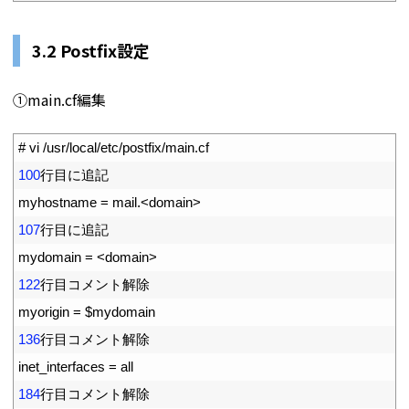
3.2 Postfix設定
①main.cf編集
1
# vi /usr/local/etc/postfix/main.cf
2
100
行目に追記
3
myhostname
=
mail
.
<
domain
>
4
107
行目に追記
5
mydomain
=
<
domain
>
6
122
行目コメント解除
7
myorigin
=
$
mydomain
8
136
行目コメント解除
9
inet_interfaces
=
all
10
184
行目コメント解除