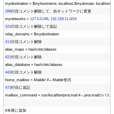
11
mydestination
=
$
myhostname
,
localhost
.
$
mydomain
,
localhost
,
12
286
行目コメント解除して、自ネットワークに変更
13
mynetworks
=
127.0.0.0
/
8
,
192.168.11.0
/
24
14
321
行目コメント解除して追記
15
relay_domains
=
$
mydestination
16
411
行目コメント解除
17
alias_maps
=
hash
:
/
etc
/
aliases
18
421
行目コメント解除
19
alias_database
=
hash
:
/
etc
/
aliases
20
443
行目コメント解除
21
home_mailbox
=
Maildir
/
#←Maildir形式
22
473
行目に追記
23
mailbox_command
=
/
usr
/
local
/
bin
/
procmail
#←procmailのパス
24
25
#末尾に追加