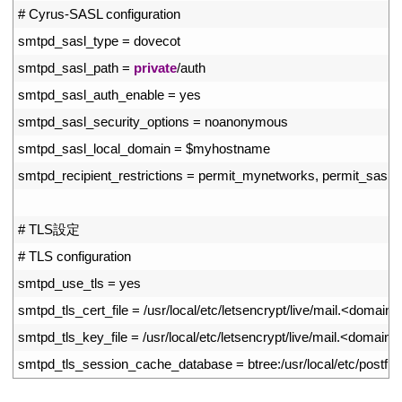
26
# Cyrus-SASL configuration
27
smtpd_sasl_type
=
dovecot
28
smtpd_sasl_path
=
private
/
auth
29
smtpd_sasl_auth_enable
=
yes
30
smtpd_sasl_security_options
=
noanonymous
31
smtpd_sasl_local_domain
=
$
myhostname
32
smtpd_recipient_restrictions
=
permit_mynetworks
,
permit_sasl_a
33
34
# TLS設定
35
# TLS configuration
36
smtpd_use_tls
=
yes
37
smtpd_tls_cert_file
=
/
usr
/
local
/
etc
/
letsencrypt
/
live
/
mail
.
<
domain
>
38
smtpd_tls_key_file
=
/
usr
/
local
/
etc
/
letsencrypt
/
live
/
mail
.
<
domain
>
39
smtpd_tls_session_cache_database
=
btree
:
/
usr
/
local
/
etc
/
postfix
/