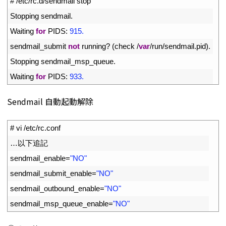
1
# /etc/rc.d/sendmail stop
2
Stopping 
sendmail
.
3
Waiting 
for
PIDS
:
915.
4
sendmail_submit 
not
running
?
(
check
/
var
/
run
/
sendmail
.
pid
)
.
5
Stopping 
sendmail_msp_queue
.
6
Waiting 
for
PIDS
:
933.
Sendmail 自動起動解除
1
# vi /etc/rc.conf
2
…以下追記
3
sendmail_enable
=
"NO"
4
sendmail_submit_enable
=
"NO"
5
sendmail_outbound_enable
=
"NO"
6
sendmail_msp_queue_enable
=
"NO"