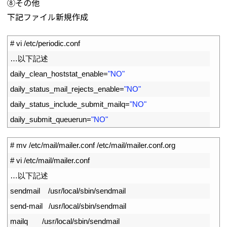
⑧その他
下記ファイル新規作成
1
# vi /etc/periodic.conf
2
…以下記述
3
daily_clean_hoststat_enable
=
"NO"
4
daily_status_mail_rejects_enable
=
"NO"
5
daily_status_include_submit_mailq
=
"NO"
6
daily_submit_queuerun
=
"NO"
1
# mv /etc/mail/mailer.conf /etc/mail/mailer.conf.org
2
# vi /etc/mail/mailer.conf
3
…以下記述
4
sendmail
/
usr
/
local
/
sbin
/
sendmail
5
send
-
mail
/
usr
/
local
/
sbin
/
sendmail
6
mailq
/
usr
/
local
/
sbin
/
sendmail