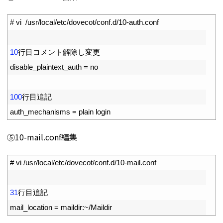
1
# vi  /usr/local/etc/dovecot/conf.d/10-auth.conf
2
3
10
行目コメント解除し変更
4
disable_plaintext_auth
=
no
5
6
100
行目追記
7
auth_mechanisms
=
plain 
login
⑤10-mail.conf編集
1
# vi /usr/local/etc/dovecot/conf.d/10-mail.conf
2
3
31
行目追記
4
mail_location
=
maildir
:
~
/
Maildir