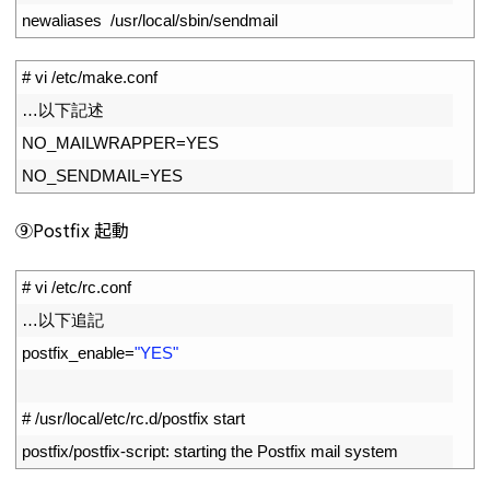
7
newaliases
/
usr
/
local
/
sbin
/
sendmail
1
# vi /etc/make.conf
2
…以下記述
3
NO_MAILWRAPPER
=
YES
4
NO_SENDMAIL
=
YES
⑨Postfix 起動
1
# vi /etc/rc.conf
2
…以下追記
3
postfix_enable
=
"YES"
4
5
# /usr/local/etc/rc.d/postfix start
6
postfix
/
postfix
-
script
:
starting 
the 
Postfix 
mail 
system