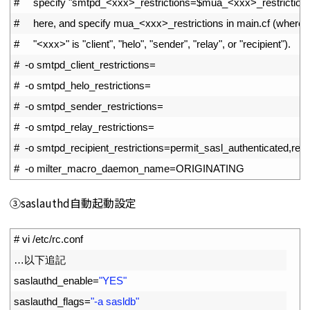
29
#     specify "smtpd_<xxx>_restrictions=$mua_<xxx>_restriction
30
#     here, and specify mua_<xxx>_restrictions in main.cf (where
31
#     "<xxx>" is "client", "helo", "sender", "relay", or "recipient").
32
#  -o smtpd_client_restrictions=
33
#  -o smtpd_helo_restrictions=
34
#  -o smtpd_sender_restrictions=
35
#  -o smtpd_relay_restrictions=
36
#  -o smtpd_recipient_restrictions=permit_sasl_authenticated,reje
37
#  -o milter_macro_daemon_name=ORIGINATING
➂saslauthd自動起動設定
1
# vi /etc/rc.conf
2
…以下追記
3
saslauthd_enable
=
"YES"
4
saslauthd_flags
=
"-a sasldb"