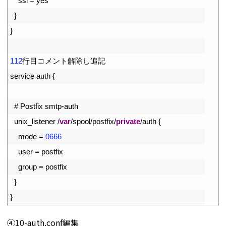
21
ssl
=
yes
22
}
23
}
24
25
112
行目コメント解除し追記
26
service
auth
{
27
28
# Postfix smtp-auth
29
unix_listener
/
var
/
spool
/
postfix
/
private
/
auth
{
30
mode
=
0666
31
user
=
postfix
32
group
=
postfix
33
}
34
}
④10-auth.conf編集