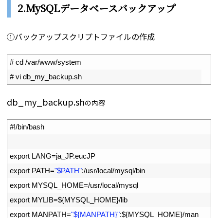
2.MySQLデータベースバックアップ
①バックアップスクリプトファイルの作成
1
# cd /var/www/system
2
# vi db_my_backup.sh
db_my_backup.sh
の内容
1
#!/bin/bash
2
3
export 
LANG
=
ja_JP
.
eucJP
4
export 
PATH
=
"$PATH"
:
/
usr
/
local
/
mysql
/
bin
5
export 
MYSQL_HOME
=
/
usr
/
local
/
mysql
6
export 
MYLIB
=
$
{
MYSQL_HOME
}
/
lib
7
export 
MANPATH
=
"${MANPATH}"
:
$
{
MYSQL_HOME
}
/
man