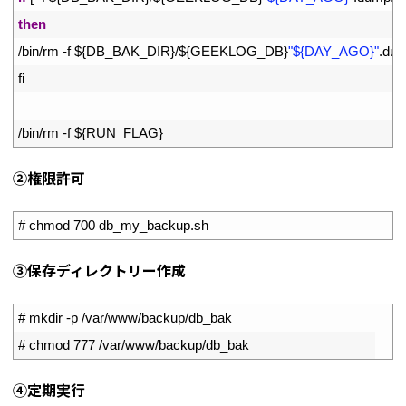
38
then
39
/
bin
/
rm
-
f
$
{
DB_BAK_DIR
}
/
$
{
GEEKLOG_DB
}
"${DAY_AGO}"
.
du
40
fi
41
42
/
bin
/
rm
-
f
$
{
RUN_FLAG
}
➁権限許可
1
# chmod 700 db_my_backup.sh
➂保存ディレクトリー作成
1
# mkdir -p /var/www/backup/db_bak
2
# chmod 777 /var/www/backup/db_bak
④定期実行