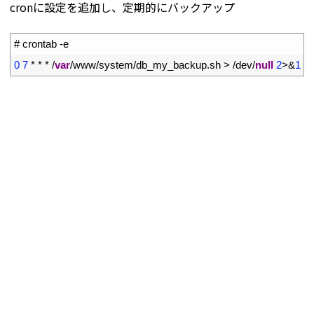
cronに設定を追加し、定期的にバックアップ
1
# crontab -e
2
0
7
*
*
*
/
var
/
www
/
system
/
db_my_backup
.
sh
>
/
dev
/
null
2
>
&
1