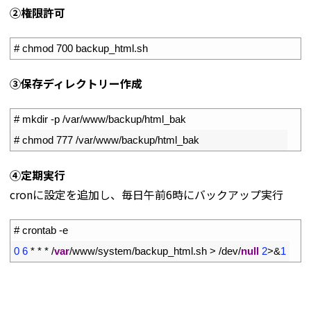
➁権限許可
1
# chmod 700 backup_html.sh
➂保存ディレクトリー作成
1
# mkdir -p /var/www/backup/html_bak
2
# chmod 777 /var/www/backup/html_bak
④定期実行
cronに設定を追加し、毎日午前6時にバックアップ実行
1
# crontab -e
2
0
6
*
*
*
/
var
/
www
/
system
/
backup_html
.
sh
>
/
dev
/
null
2
>
&
1