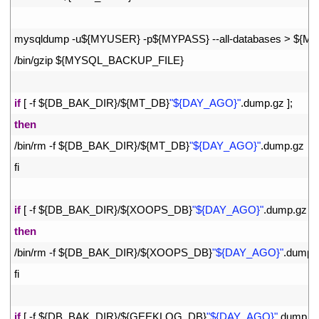
23
24
mysqldump
-
u
$
{
MYUSER
}
-
p
$
{
MYPASS
}
--
all
-
databases
>
$
{
MY
25
/
bin
/
gzip
$
{
MYSQL_BACKUP_FILE
}
26
27
if
[
-
f
$
{
DB_BAK_DIR
}
/
$
{
MT_DB
}
"${DAY_AGO}"
.
dump
.
gz
]
;
28
then
29
/
bin
/
rm
-
f
$
{
DB_BAK_DIR
}
/
$
{
MT_DB
}
"${DAY_AGO}"
.
dump
.
gz
30
fi
31
32
if
[
-
f
$
{
DB_BAK_DIR
}
/
$
{
XOOPS_DB
}
"${DAY_AGO}"
.
dump
.
gz
]
;
33
then
34
/
bin
/
rm
-
f
$
{
DB_BAK_DIR
}
/
$
{
XOOPS_DB
}
"${DAY_AGO}"
.
dump
.
35
fi
36
37
if
[
-
f
$
{
DB_BAK_DIR
}
/
$
{
GEEKLOG_DB
}
"${DAY_AGO}"
.
dump
.
g