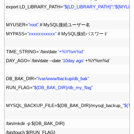
8
export 
LD_LIBRARY_PATH
=
"${LD_LIBRARY_PATH}"
:
"${MYLIB}
9
10
MYUSER
=
"root"
# MySQL接続ユーザー名
11
MYPASS
=
"xxxxxxxxxxx"
# MySQL接続パスワード
12
13
TIME_STRING
=
`
/
bin
/
date
'+%Y%m%d'
`
14
DAY_AGO
=
`
/
bin
/
date
--
date
'10day ago'
+
%
Y
%
m
%
d
`
15
16
DB_BAK_DIR
=
"/var/www/backup/db_bak"
17
RUN_FLAG
=
"${DB_BAK_DIR}/db_my_flag"
18
19
MYSQL_BACKUP_FILE
=
$
{
DB_BAK_DIR
}
/
mysql_backup
_
"${T
20
21
/
bin
/
mkdir
-
p
$
{
DB_BAK_DIR
}
22
/
bin
/
touch
$
{
RUN_FLAG
}