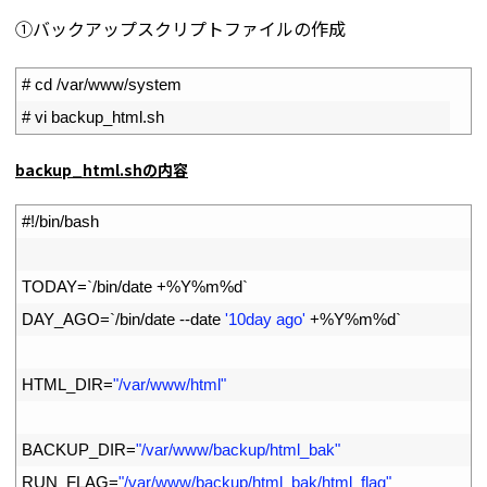
①バックアップスクリプトファイルの作成
1
# cd /var/www/system
2
# vi backup_html.sh
backup_html.shの内容
1
#!/bin/bash
2
3
TODAY
=
`
/
bin
/
date
+
%
Y
%
m
%
d
`
4
DAY_AGO
=
`
/
bin
/
date
--
date
'10day ago'
+
%
Y
%
m
%
d
`
5
6
HTML_DIR
=
"/var/www/html"
7
8
BACKUP_DIR
=
"/var/www/backup/html_bak"
9
RUN_FLAG
=
"/var/www/backup/html_bak/html_flag"