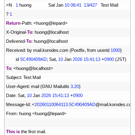
3
>
N
1
huong              
Sat 
Jan
10
06
:
41
13
/
427
Test 
Mail
4
?
1
5
Return
-
Path
:
<
huong
@
lepard
>
6
X
-
Original
-
To
:
huong
@
localhost
7
Delivered
-
To
:
huong
@
localhost
8
Received
:
by 
mail
.
korodes
.
com
(
Postfix
,
from 
userid
1000
)
9
id
5C490409AD
;
Sat
,
10
Jan
2026
15
:
41
:
13
+
0900
(
JST
)
10
To
:
<
huong
@
localhost
>
11
Subject
:
Test 
Mail
12
User
-
Agent
:
mail
(
GNU 
Mailutils
3.20
)
13
Date
:
Sat
,
10
Jan
2026
15
:
41
:
13
+
0900
14
Message
-
Id
:
<
20260110064113.5C490409AD
@
mail
.
korodes
.
co
15
From
:
huong
<
huong
@
lepard
>
16
17
This
is
the 
first 
mail
.