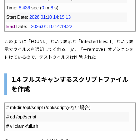
15
Time
:
8.436
sec
(
0
m
8
s
)
16
Start 
Date
:
2026
:
01
:
10
14
:
19
:
13
17
End
Date
:
2026
:
01
:
10
14
:
19
:
22
このように「FOUND」という表示と「Infected files: 1」という表
示でウイルスを通知してくれる。又、「--remove」オプションを
付けているので、テストウイルスは削除された
1.4 フルスキャンするスクリプトファイル
を作成
1
# mkdir /opt/script (/opt/scriptがない場合)
2
# cd /opt/script
3
# vi clam-full.sh