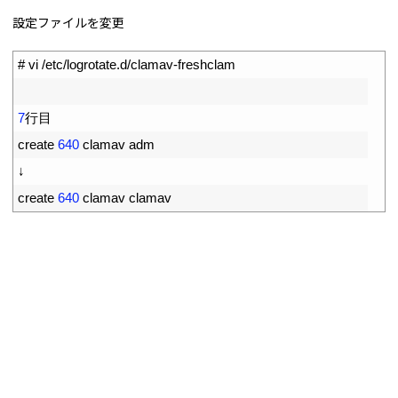
設定ファイルを変更
1
# vi /etc/logrotate.d/clamav-freshclam
2
3
7
行目
4
create
640
clamav 
adm
5
↓
6
create
640
clamav 
clamav