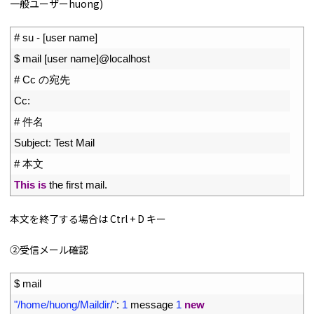
一般ユーザーhuong)
1
# su - [user name]
2
$
mail
[
user 
name
]
@
localhost
3
# Cc の宛先
4
Cc
:
5
# 件名
6
Subject
:
Test 
Mail
7
# 本文
8
This
is
the 
first 
mail
.
本文を終了する場合は Ctrl + D キー
➁受信メール確認
1
$
mail
2
"/home/huong/Maildir/"
:
1
message
1
new