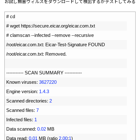
お試し無害ウィルスをダウンロードして検出するかテストしてみる
1
# cd
2
# wget https://secure.eicar.org/eicar.com.txt
3
# clamscan --infected --remove --recursive
4
/
root
/
eicar
.
com
.
txt
:
Eicar
-
Test
-
Signature 
FOUND
5
/
root
/
eicar
.
com
.
txt
:
Removed
.
6
7
--
--
--
--
--
-
SCAN 
SUMMARY
--
--
--
--
--
-
8
Known 
viruses
:
3627220
9
Engine 
version
:
1.4.3
10
Scanned 
directories
:
2
11
Scanned 
files
:
7
12
Infected 
files
:
1
13
Data 
scanned
:
0.02
MB
14
Data 
read
:
0.01
MB
(
ratio
2.00
:
1
)