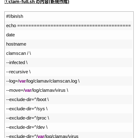
①clam-full.sh の内容(新規作成)
1
#!/bin/sh
2
echo
===
===
===
===
===
===
===
===
===
===
===
===
===
==
3
date
4
hostname
5
clamscan
/
\
6
--
infected
\
7
--
recursive
\
8
--
log
=
/
var
/
log
/
clamav
/
clamscan
.
log
\
9
--
move
=
/
var
/
log
/
clamav
/
virus
\
10
--
exclude
-
dir
=
^
/
boot
\
11
--
exclude
-
dir
=
^
/
sys
\
12
--
exclude
-
dir
=
^
/
proc
\
13
--
exclude
-
dir
=
^
/
dev
\
14
--
exclude
-
dir
=
^
/
var
/
log
/
clamav
/
virus