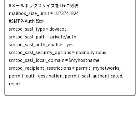
#メールボックスサイズを1Gに制限
mailbox_size_limit = 1073741824
#SMTP-Auth 設定
smtpd_sasl_type = dovecot
smtpd_sasl_path = private/auth
smtpd_sasl_auth_enable = yes
smtpd_sasl_security_options = noanonymous
smtpd_sasl_local_domain = $myhostname
smtpd_recipient_restrictions = permit_mynetworks,
permit_auth_destination, permit_sasl_authenticated,
reject