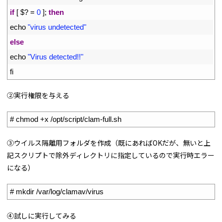
15
if
[
$
?
=
0
]
;
then
16
echo
"virus undetected"
17
else
18
echo
"Virus detected!!"
19
fi
②実行権限を与える
1
# chmod +x /opt/script/clam-full.sh
③ウイルス隔離用フォルダを作成（既にあればOKだが、無いと上
記スクリプトで除外ディレクトリに指定しているので実行時エラー
になる）
1
# mkdir /var/log/clamav/virus
④試しに実行してみる