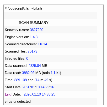
1
# /opt/script/clam-full.sh
2
3
--
--
--
--
--
-
SCAN 
SUMMARY
--
--
--
--
--
-
4
Known 
viruses
:
3627220
5
Engine 
version
:
1.4.3
6
Scanned 
directories
:
11814
7
Scanned 
files
:
76173
8
Infected 
files
:
0
9
Data 
scanned
:
4325.84
MB
10
Data 
read
:
3882.09
MB
(
ratio
1.11
:
1
)
11
Time
:
889.108
sec
(
14
m
49
s
)
12
Start 
Date
:
2026
:
01
:
10
14
:
23
:
36
13
End
Date
:
2026
:
01
:
10
14
:
38
:
25
14
virus 
undetected