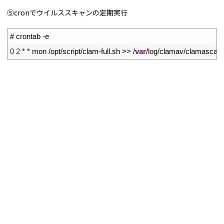
⑤cronでウイルススキャンの定期実行
1
# crontab -e
2
0
2
*
*
mon
/
opt
/
script
/
clam
-
full
.
sh
>>
/
var
/
log
/
clamav
/
clamascan
.