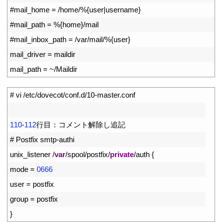
5
#mail_home = /home/%{user|username}
6
#mail_path = %{home}/mail
7
#mail_inbox_path = /var/mail/%{user}
8
mail_driver
=
maildir
9
mail_path
=
~
/
Maildir
1
# vi /etc/dovecot/conf.d/10-master.conf
2
3
110
-
112
行目：コメント解除し追記
4
# Postfix smtp-authi
5
unix_listener
/
var
/
spool
/
postfix
/
private
/
auth
{
6
mode
=
0666
7
user
=
postfix
8
group
=
postfix
9
}