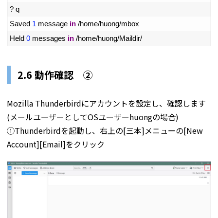
18
?
q
19
Saved
1
message 
in
/
home
/
huong
/
mbox
20
Held
0
messages 
in
/
home
/
huong
/
Maildir
/
2.6 動作確認
➁
Mozilla Thunderbirdにアカウントを設定し、確認します
(メールユーザーとしてOSユーザーhuongの場合)
①Thunderbirdを起動し、右上の[三本]メニューの[New
Account][Email]をクリック