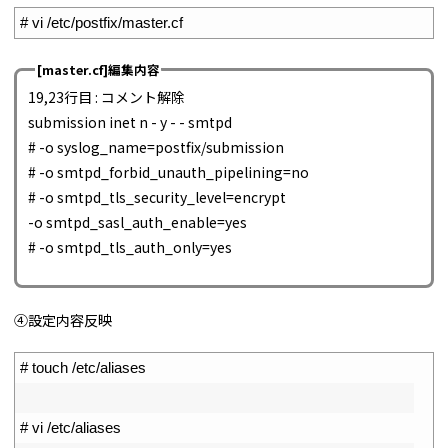
1
# vi /etc/postfix/master.cf
[master.cf]編集内容
19,23行目 : コメント解除
submission inet n - y - - smtpd
# -o syslog_name=postfix/submission
# -o smtpd_forbid_unauth_pipelining=no
# -o smtpd_tls_security_level=encrypt
-o smtpd_sasl_auth_enable=yes
# -o smtpd_tls_auth_only=yes
④設定内容反映
1
# touch /etc/aliases
2
3
# vi /etc/aliases