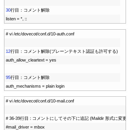
2
3
30
行目：コメント解除
4
listen
=
*
,
::
1
# vi /etc/dovecot/conf.d/10-auth.conf
2
3
12
行目：コメント解除
(
プレーンテキスト認証も許可する
)
4
auth_allow_cleartext
=
yes
5
6
95
行目：コメント解除
7
auth_mechanisms
=
plain 
login
1
# vi /etc/dovecot/conf.d/10-mail.conf
2
3
# 36-39行目 : コメントにしてその下に追記 (Maildir 形式に変更)
4
#mail_driver = mbox