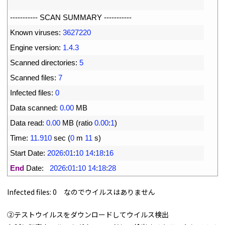
2
3
--
--
--
--
--
-
SCAN 
SUMMARY
--
--
--
--
--
-
4
Known 
viruses
:
3627220
5
Engine 
version
:
1.4.3
6
Scanned 
directories
:
5
7
Scanned 
files
:
7
8
Infected 
files
:
0
9
Data 
scanned
:
0.00
MB
10
Data 
read
:
0.00
MB
(
ratio
0.00
:
1
)
11
Time
:
11.910
sec
(
0
m
11
s
)
12
Start 
Date
:
2026
:
01
:
10
14
:
18
:
16
13
End
Date
:
2026
:
01
:
10
14
:
18
:
28
Infected files: 0 なのでウイルスはありません
②テストウイルスをダウンロードしてウイルス検出