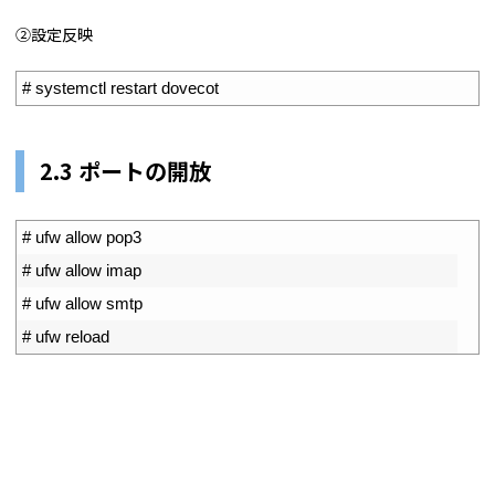
②設定反映
1
# systemctl restart dovecot
2.3 ポートの開放
1
# ufw allow pop3
2
# ufw allow imap
3
# ufw allow smtp
4
# ufw reload