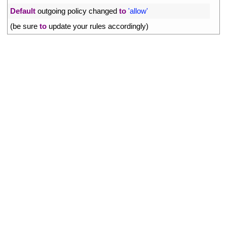
2
Default
outgoing 
policy 
changed 
to
'allow'
3
(
be 
sure 
to
update 
your 
rules 
accordingly
)