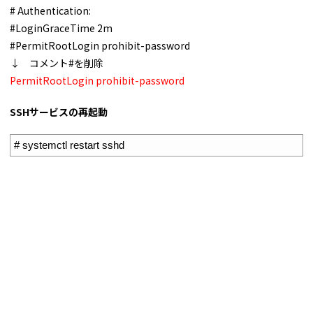
# Authentication:
#LoginGraceTime 2m
#PermitRootLogin prohibit-password
↓ コメント#を削除
PermitRootLogin prohibit-password
SSHサービスの再起動
1
# systemctl restart sshd