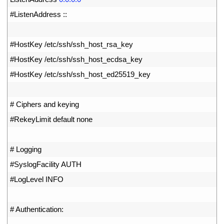
19
#ListenAddress ::
20
21
#HostKey /etc/ssh/ssh_host_rsa_key
22
#HostKey /etc/ssh/ssh_host_ecdsa_key
23
#HostKey /etc/ssh/ssh_host_ed25519_key
24
25
# Ciphers and keying
26
#RekeyLimit default none
27
28
# Logging
29
#SyslogFacility AUTH
30
#LogLevel INFO
31
32
# Authentication: