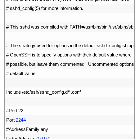
4
# sshd_config(5) for more information.
5
6
# This sshd was compiled with PATH=/usr/bin:/bin:/usr/sbin:/sbin
7
8
# The strategy used for options in the default sshd_config shipped
9
# OpenSSH is to specify options with their default value where
10
# possible, but leave them commented.  Uncommented options ov
11
# default value.
12
13
Include
/
etc
/
ssh
/
sshd_config
.
d
/
*
.
conf
14
15
#Port 22
16
Port
2244
17
#AddressFamily any
18
ListenAddress
0.0.0.0