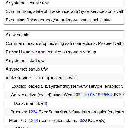
1
# systemctl enable ufw
2
Synchronizing 
state 
of 
ufw
.
service 
with 
SysV 
service 
script 
with
/
l
3
Executing
:
/
lib
/
systemd
/
systemd
-
sysv
-
install 
enable 
ufw
1
# ufw enable
2
Command 
may 
disrupt 
existing 
ssh 
connections
.
Proceed 
with 
op
3
Firewall 
is
active 
and
enabled 
on 
system 
startup
4
# systemctl start ufw
5
# systemctl status ufw
6
●
ufw
.
service
-
Uncomplicated 
firewall
7
Loaded
:
loaded
(
/
lib
/
systemd
/
system
/
ufw
.
service
;
enabled
;
ven
8
Active
:
active
(
exited
)
since 
Wed
2022
-
10
-
05
19
:
28
:
58
JST
;
7s
9
Docs
:
man
:
ufw
(
8
)
10
Process
:
1264
ExecStart
=
/
lib
/
ufw
/
ufw
-
init 
start 
quiet
(
code
=
exit
11
Main 
PID
:
1264
(
code
=
exited
,
status
=
0
/
SUCCESS
)