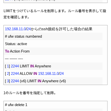
LIMITをつけているルールを削除します。ルール番号を表示して設
定を確認します。
1
192.168.11.0
/
24
からの
ssh
接続を許可した場合の結果
2
# ufw status numbered
3
Status
:
active
4
To
Action 
From
5
—
——
—
-
6
[
1
]
2244
LIMIT 
IN
Anywhere
7
[
2
]
2244
ALLOW 
IN
192.168.11.0
/
24
8
[
3
]
2244
(
v6
)
LIMIT 
IN
Anywhere
(
v6
)
1のルールを番号を指定して削除。
1
# ufw delete 1