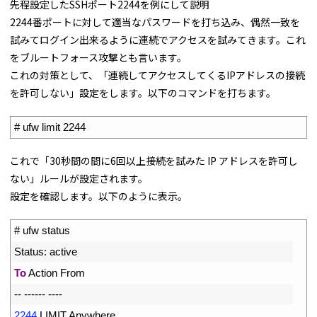
先程設定したSSHポート2244を例にして説明
2244番ポートに対して適当なパスワードを打ち込み、偶然一致を
試みてログイン出来るように連続でアクセスを試みてきます。これ
をブルートフォース攻撃とも言います。
これの対策として、「連続してアクセスしてくるIPアドレスの接続
を許可しない」設定をします。以下のコマンドを打ちます。
1
# ufw limit 2244
これで「30秒間の間に6回以上接続を試みた IP アドレスを許可し
ない」ルールが設定されます。
設定を確認します。以下のように表示。
1
# ufw status
2
Status
:
active
3
To
Action 
From
4
--
--
--
--
--
--
5
2244
LIMIT 
Anywhere