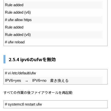
2
Rule 
added
3
Rule 
added
(
v6
)
4
# ufw allow https
5
Rule 
added
6
Rule 
added
(
v6
)
7
# ufw reload
2.5.4 ipv6のufwを無効
1
# vi /etc/default/ufw
2
IPV6
=
yes
　→　
IPV6
=
no
　書き換える
すべての作業の後ファイアウオールを再起動
1
# systemctl restart ufw