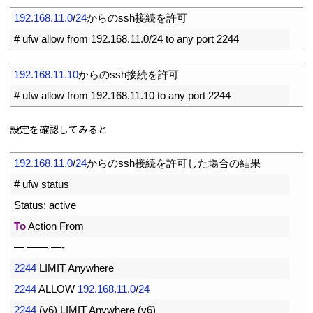
1
192.168.11.0
/
24
からの
ssh
接続を許可
2
# ufw allow from 192.168.11.0/24 to any port 2244
1
192.168.11.10
からの
ssh
接続を許可
2
# ufw allow from 192.168.11.10 to any port 2244
設定を確認してみると
1
192.168.11.0
/
24
からの
ssh
接続を許可した場合の結果
2
# ufw status
3
Status
:
active
4
To
Action 
From
5
—
——
—
-
6
2244
LIMIT 
Anywhere
7
2244
ALLOW
192.168.11.0
/
24
8
2244
(
v6
)
LIMIT 
Anywhere
(
v6
)