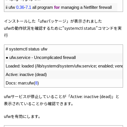
2
ii 
ufw
0.36
-
7.1
all 
program 
for
managing
a
Netfilter 
firewall
インストールした「ufwパッケージ」が表示されました
ufwの動作状況を確認するために"systemctl status"コマンドを実
行
1
# systemctl status ufw
2
●
ufw
.
service
-
Uncomplicated 
firewall
3
Loaded
:
loaded
(
/
lib
/
systemd
/
system
/
ufw
.
service
;
enabled
;
vendor
4
Active
:
inactive
(
dead
)
5
Docs
:
man
:
ufw
(
8
)
ufwサービスが停止していることが「Active: inactive (dead)」と
表示されていることから確認できます。
ufwを有効にします。