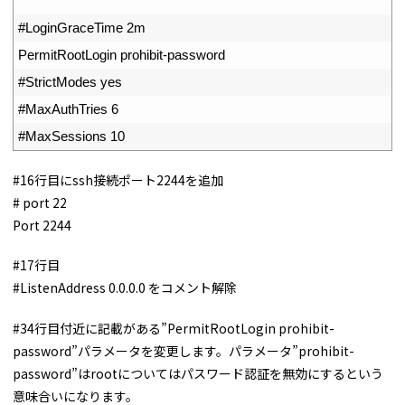
33
34
#LoginGraceTime 2m
35
PermitRootLogin 
prohibit
-
password
36
#StrictModes yes
37
#MaxAuthTries 6
38
#MaxSessions 10
#16行目にssh接続ポート2244を追加
# port 22
Port 2244
#17行目
#ListenAddress 0.0.0.0 をコメント解除
#34行目付近に記載がある”PermitRootLogin prohibit-
password”パラメータを変更します。パラメータ”prohibit-
password”はrootについてはパスワード認証を無効にするという
意味合いになります。