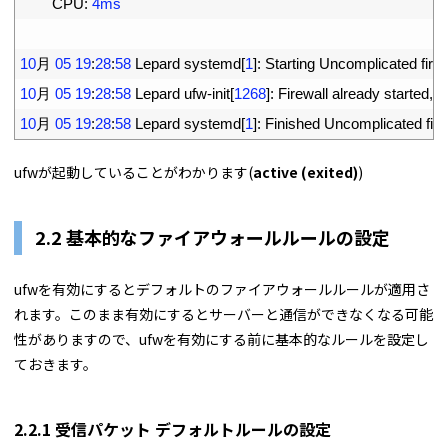
12
CPU
:
4ms
13
14
10
月
05
19
:
28
:
58
Lepard 
systemd
[
1
]
:
Starting 
Uncomplicated 
fire
15
10
月
05
19
:
28
:
58
Lepard 
ufw
-
init
[
1268
]
:
Firewall 
already 
started
,
u
16
10
月
05
19
:
28
:
58
Lepard 
systemd
[
1
]
:
Finished 
Uncomplicated 
fir
ufwが起動していることがわかります(
active (exited)
)
2.2 基本的なファイアウォールルールの設定
ufwを有効にするとデフォルトのファイアウォールルールが適用さ
れます。このまま有効にするとサーバーと通信ができなくなる可能
性がありますので、ufwを有効にする前に基本的なルールを設定し
ておきます。
2.2.1 受信パケット デフォルトルールの設定