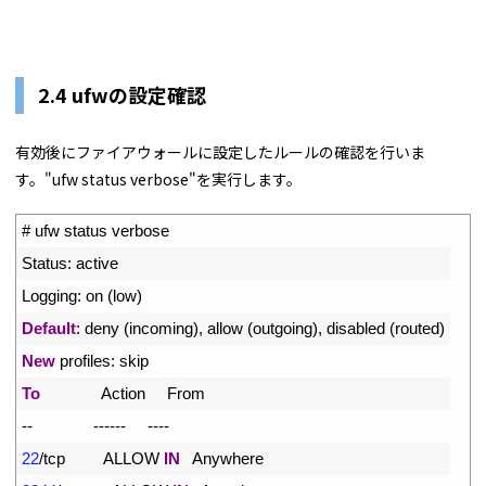
2.4 ufwの設定確認
有効後にファイアウォールに設定したルールの確認を行いま
す。"ufw status verbose"を実行します。
1
# ufw status verbose
2
Status
:
active
3
Logging
:
on
(
low
)
4
Default
:
deny
(
incoming
)
,
allow
(
outgoing
)
,
disabled
(
routed
)
5
New
profiles
:
skip
6
To
Action     
From
7
--
--
--
--
--
--
8
22
/
tcp         
ALLOW 
IN
Anywhere