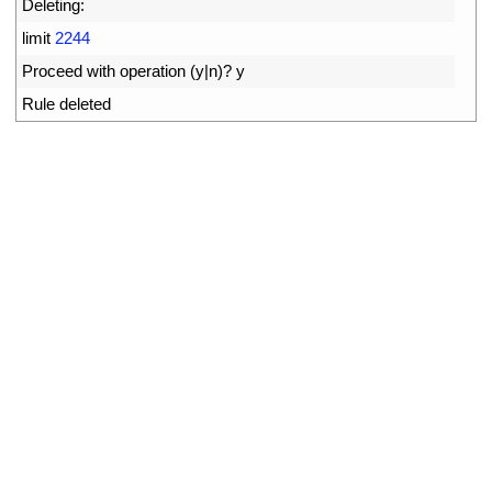
2
Deleting
:
3
limit
2244
4
Proceed 
with 
operation
(
y
|
n
)
?
y
5
Rule 
deleted