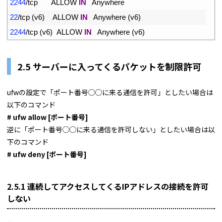
9
2244
/
tcp       
ALLOW 
IN
Anywhere
10
22
/
tcp
(
v6
)
ALLOW 
IN
Anywhere
(
v6
)
11
2244
/
tcp
(
v6
)
ALLOW 
IN
Anywhere
(
v6
)
2.5 サーバーに入ってくるパケットを制限許可
ufwの設定で「ポート番号◯◯に来る通信を許可」としたい場合は
以下のコマンド
# ufw allow [ポート番号]
逆に「ポート番号◯◯に来る通信を許可しない」としたい場合は以
下のコマンド
# ufw deny [ポート番号]
2.5.1 連続してアクセスしてくるIPアドレスの接続を許可
しない