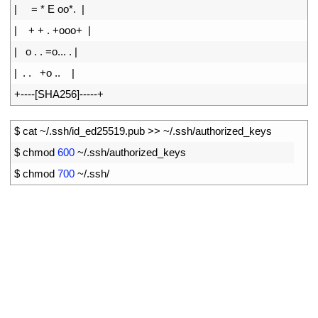
18
|
=
*
E
oo*
.
|
19
|
+
+
.
+
ooo
+
|
20
|
o
.
.
=
o
.
.
.
.
|
21
|
.
.
+
o
.
.
|
22
+
--
--
[
SHA256
]
--
--
-
+
1
$
cat
~
/
.
ssh
/
id_ed25519
.
pub
>>
~
/
.
ssh
/
authorized
_
keys
2
$
chmod
600
~
/
.
ssh
/
authorized
_
keys
3
$
chmod
700
~
/
.
ssh
/