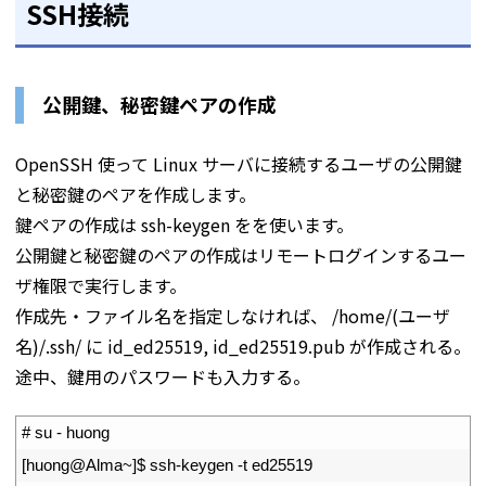
SSH接続
公開鍵、秘密鍵ペアの作成
OpenSSH 使って Linux サーバに接続するユーザの公開鍵
と秘密鍵のペアを作成します。
鍵ペアの作成は ssh-keygen をを使います。
公開鍵と秘密鍵のペアの作成はリモートログインするユー
ザ権限で実行します。
作成先・ファイル名を指定しなければ、 /home/(ユーザ
名)/.ssh/ に id_ed25519, id_ed25519.pub が作成される。
途中、鍵用のパスワードも入力する。
1
# su - huong
2
[
huong
@
Alma
~
]
$
ssh
-
keygen
-
t
ed25519