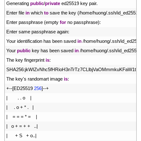
3
Generating 
public
/
private
ed25519 
key 
pair
.
4
Enter 
file 
in
which 
to
save 
the 
key
(
/
home
/
huong
/
.
ssh
/
id_ed25519
5
Enter 
passphrase
(
empty 
for
no 
passphrase
)
:
6
Enter 
same 
passphrase 
again
:
7
Your 
identification 
has 
been 
saved 
in
/
home
/
huong
/
.
ssh
/
id_ed255
8
Your 
public
key 
has 
been 
saved 
in
/
home
/
huong
/
.
ssh
/
id_ed2551
9
The 
key 
fingerprint 
is
:
10
SHA256
:
jkWIZvNhc5fHRioH3nTrTz7CLlbjVaOMmmkuKFaW1tY 
11
The 
key
'
s
randomart 
image 
is
:
12
+
--
[
ED25519
256
]
--
+
13
|
.
.
o
|
14
|
.
o
+
*
.
|
15
|
=
=
=
*
=
|
16
|
o
+
=
+
+
.
.
|
17
|
+
S
+
o
.
.
|