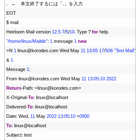
5
.
 ←　本文終了するには「
.
」を入力
6
EOT
7
$
mail
8
Heirloom 
Mail 
version
12.5
7
/
5
/
10.
Type
?
for
help
.
9
"/home/linux/Maildir"
:
1
message
1
new
10
>
N
1
linux
@
korodes
.
com 
Wed 
May
11
13
:
05
17
/
506
"Test Mail"
11
&
1
12
Message
1
:
13
From 
linux
@
korodes
.
com 
Wed 
May
11
13
:
05
:
10
2022
14
Return
-
Path
:
<
linux
@
korodes
.
com
>
15
X
-
Original
-
To
:
linux
@
localhost
16
Delivered
-
To
:
linux
@
localhost
17
Date
:
Wed
,
11
May
2022
13
:
05
:
10
+
0900
18
To
:
linux
@
localhost
19
Subject
:
test