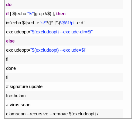
12
do
13
if
[
$
(
echo
"$i"
|
grep
\
/
$
)
]
;
then
14
i
=
`
echo
$
i
|
sed
-
e
's/^
\
(
[
^
]
*
\
)
\/$/\1/p'
-
e
d
`
15
excludeopt
=
"${excludeopt} --exclude-dir=$i"
16
else
17
excludeopt
=
"${excludeopt} --exclude=$i"
18
fi
19
done
20
fi
21
# signature update
22
freshclam
23
# virus scan
24
clamscan
--
recursive
--
remove
$
{
excludeopt
}
/