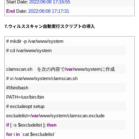
14
Start 
Date
:
2022
:
06
:
08
17
:
16
:
55
15
End
Date
:
2022
:
06
:
08
17
:
17
:
31
7.ウィルススキャン自動実行スクリプトの導入
1
# mkdir -p /var/www/system
2
# cd /var/www/system
3
4
clamscan
.
sh
　を次の内容で
/
var
/
www
/
system
に作成
5
# vi /var/www/system/clamscan.sh
6
#!/bin/bash
7
PATH
=
/
usr
/
bin
:
/
bin
8
# excludeopt setup
9
excludelist
=
/
var
/
www
/
system
/
clamscan
.
exclude
10
if
[
-
s
$
excludelist
]
;
then
11
for
i
in
`
cat
$
excludelist
`