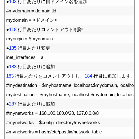
5
●
103
行目あたりに自ドメイン名を追加
6
#mydomain = domain.tld
7
mydomain
=
<
ドメイン
>
8
●
118
行目あたりコメントアウト削除
9
myorigin
=
$
mydomain
10
●
135
行目あたり変更
11
inet_interfaces
=
all
12
●
183
行目あたりに追加
13
183
行目あたりをコメントアウトし、
184
行目に追加します。
14
#mydestination = $myhostname, localhost.$mydomain, localhost
15
mydestination
=
$
myhostname
,
localhost
.
$
mydomain
,
localhost
,
16
●
287
行目あたりに追加
17
#mynetworks = 168.100.189.0/28, 127.0.0.0/8
18
#mynetworks = $config_directory/mynetworks
19
#mynetworks = hash:/etc/postfix/network_table