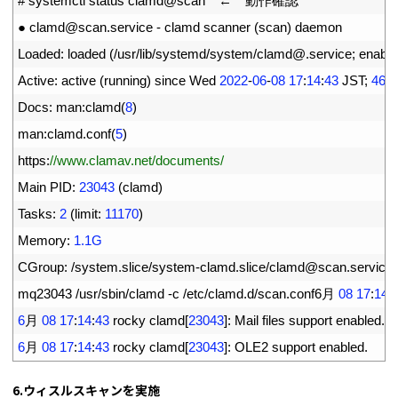
6
# systemctl status clamd@scan　←　動作確認
7
●
clamd
@
scan
.
service
-
clamd 
scanner
(
scan
)
daemon
8
Loaded
:
loaded
(
/
usr
/
lib
/
systemd
/
system
/
clamd
@
.
service
;
enable
9
Active
:
active
(
running
)
since 
Wed
2022
-
06
-
08
17
:
14
:
43
JST
;
46s
10
Docs
:
man
:
clamd
(
8
)
11
man
:
clamd
.
conf
(
5
)
12
https
:
//www.clamav.net/documents/
13
Main 
PID
:
23043
(
clamd
)
14
Tasks
:
2
(
limit
:
11170
)
15
Memory
:
1.1G
16
CGroup
:
/
system
.
slice
/
system
-
clamd
.
slice
/
clamd
@
scan
.
service
17
mq23043
/
usr
/
sbin
/
clamd
-
c
/
etc
/
clamd
.
d
/
scan
.
conf6
月
08
17
:
14
:
18
6
月
08
17
:
14
:
43
rocky 
clamd
[
23043
]
:
Mail 
files 
support 
enabled
.
19
6
月
08
17
:
14
:
43
rocky 
clamd
[
23043
]
:
OLE2 
support 
enabled
.
6.ウィスルスキャンを実施