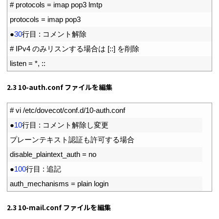
4
# protocols = imap pop3 lmtp
5
protocols
=
imap 
pop3
6
●
30
行目
:
コメント解除
7
# IPv4 のみリスンする場合は [::] を削除
8
listen
=
*
,
::
2.3 10-auth.conf ファイルを編集
1
# vi /etc/dovecot/conf.d/10-auth.conf
2
●
10
行目
:
コメント解除し変更
3
プレーンテキスト認証も許可する場合
4
disable_plaintext_auth
=
no
5
●
100
行目
:
追記
6
auth_mechanisms
=
plain 
login
2.3 10-mail.conf ファイルを編集