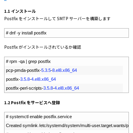
1.1 インストール
Postfix をインストールして SMTP サーバーを構築します
1
# dnf -y install postfix
Postfix がインストールされているか確認
1
# rpm -qa | grep postfix
2
pcp
-
pmda
-
postfix
-
5.3.5
-
8.el8.x86_64
3
postfix
-
3.5.8
-
4.el8.x86_64
4
postfix
-
perl
-
scripts
-
3.5.8
-
4.el8.x86_64
1.2 Postfix をサービスへ登録
1
# systemctl enable postfix.service
2
Created 
symlink
/
etc
/
systemd
/
system
/
multi
-
user
.
target
.
wants
/
pos