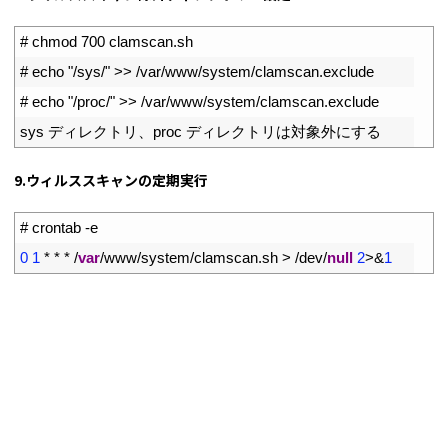
1
# chmod 700 clamscan.sh
2
# echo "/sys/" >> /var/www/system/clamscan.exclude
3
# echo "/proc/" >> /var/www/system/clamscan.exclude
4
sys
ディレクトリ、
proc
ディレクトリは対象外にする
9.ウィルススキャンの定期実行
1
# crontab -e
2
0
1
*
*
*
/
var
/
www
/
system
/
clamscan
.
sh
>
/
dev
/
null
2
>
&
1