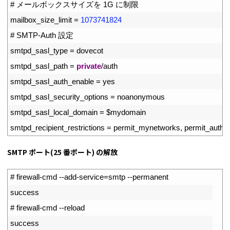
35
# メールボックスサイズを 1G に制限
36
mailbox_size_limit
=
1073741824
37
# SMTP-Auth 設定
38
smtpd_sasl_type
=
dovecot
39
smtpd_sasl_path
=
private
/
auth
40
smtpd_sasl_auth_enable
=
yes
41
smtpd_sasl_security_options
=
noanonymous
42
smtpd_sasl_local_domain
=
$
mydomain
43
smtpd_recipient_restrictions
=
permit_mynetworks
,
permit_auth_d
SMTP ポート(25 番ポート) の解放
1
# firewall-cmd --add-service=smtp --permanent
2
success
3
# firewall-cmd --reload
4
success