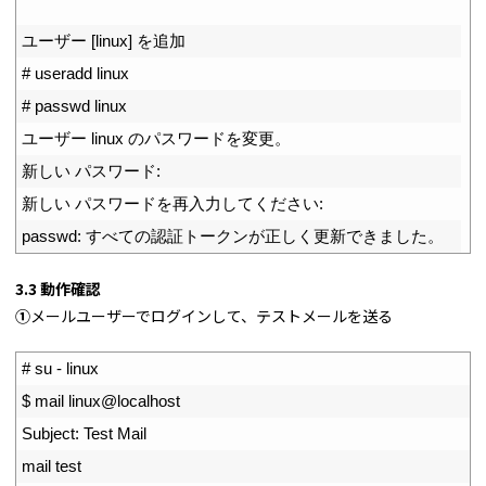
5
6
ユーザー
[
linux
]
を追加
7
# useradd linux
8
# passwd linux
9
ユーザー
linux
のパスワードを変更。
10
新しい
パスワード
:
11
新しい
パスワードを再入力してください
:
12
passwd
:
すべての認証トークンが正しく更新できました。
3.3 動作確認
①
メールユーザーでログインして、テストメールを送る
1
# su - linux
2
$
mail 
linux
@
localhost
3
Subject
:
Test 
Mail
4
mail 
test