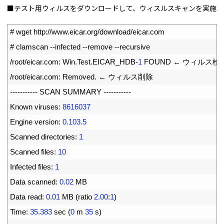
■テスト用ウィルスをダウンロードして、ウィスルスキャンを実施
1
# wget http://www.eicar.org/download/eicar.com
2
# clamscan --infected --remove --recursive
3
/
root
/
eicar
.
com
:
Win
.
Test
.
EICAR_HDB
-
1
FOUND
 ←
ウィルス検
4
/
root
/
eicar
.
com
:
Removed
.
←
ウィルス削除
5
--
--
--
--
--
-
SCAN 
SUMMARY
--
--
--
--
--
-
6
Known 
viruses
:
8616037
7
Engine 
version
:
0.103.5
8
Scanned 
directories
:
1
9
Scanned 
files
:
10
10
Infected 
files
:
1
11
Data 
scanned
:
0.02
MB
12
Data 
read
:
0.01
MB
(
ratio
2.00
:
1
)
13
Time
:
35.383
sec
(
0
m
35
s
)