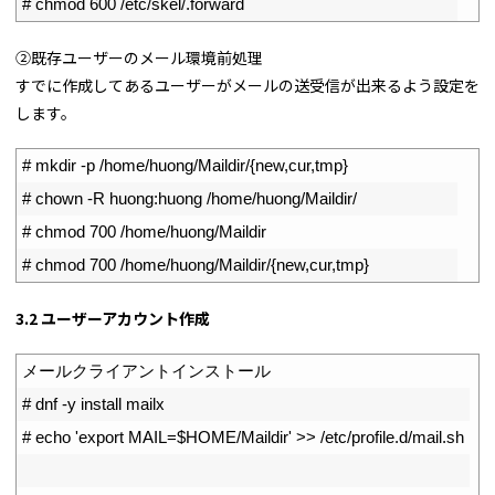
4
# chmod 600 /etc/skel/.forward
②既存ユーザーのメール環境前処理
すでに作成してあるユーザーがメールの送受信が出来るよう設定を
します。
1
# mkdir -p /home/huong/Maildir/{new,cur,tmp}
2
# chown -R huong:huong /home/huong/Maildir/
3
# chmod 700 /home/huong/Maildir
4
# chmod 700 /home/huong/Maildir/{new,cur,tmp}
3.2 ユーザーアカウント作成
1
メールクライアントインストール
2
# dnf -y install mailx
3
# echo 'export MAIL=$HOME/Maildir' >> /etc/profile.d/mail.sh
4