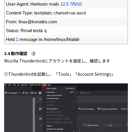
20
User
-
Agent
:
Heirloom 
mailx
12.5
7
/
5
/
10
21
Content
-
Type
:
text
/
plain
;
charset
=
us
-
ascii
22
From
:
linux
@
korodes
.
com
23
Status
:
Rmail 
test
&
q
24
Held
1
message 
in
/
home
/
linux
/
Maildir
3.4 動作確認 ②
Mozilla Thunderbirdにアカウントを設定し、確認します
①Thunderbirdを起動し、「Tools」「Account Settings」