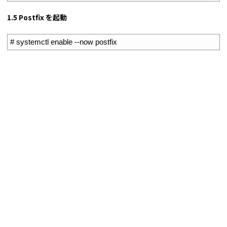
1.5 Postfix を起動
1
# systemctl enable --now postfix