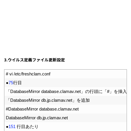
3.ウイルス定義ファイル更新設定
1
# vi /etc/freshclam.conf
2
●
75
行目
3
「
DatabaseMirror 
database
.
clamav
.
net
」の行頭に「
#」を挿入
4
「
DatabaseMirror 
db
.
jp
.
clamav
.
net
」を追加
5
#DatabaseMirror database.clamav.net
6
DatabaseMirror 
db
.
jp
.
clamav
.
net
7
●
151
行目あたり