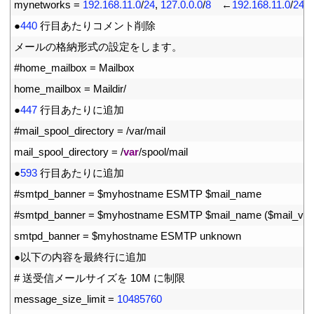
20
mynetworks
=
192.168.11.0
/
24
,
127.0.0.0
/
8
　←
192.168.11.0
/
24
21
●
440
行目あたりコメント削除
22
メールの格納形式の設定をします。
23
#home_mailbox = Mailbox
24
home_mailbox
=
Maildir
/
25
●
447
行目あたりに追加
26
#mail_spool_directory = /var/mail
27
mail_spool_directory
=
/
var
/
spool
/
mail
28
●
593
行目あたりに追加
29
#smtpd_banner = $myhostname ESMTP $mail_name
30
#smtpd_banner = $myhostname ESMTP $mail_name ($mail_vers
31
smtpd_banner
=
$
myhostname 
ESMTP 
unknown
32
●以下の内容を最終行に追加
33
# 送受信メールサイズを 10M に制限
34
message_size_limit
=
10485760