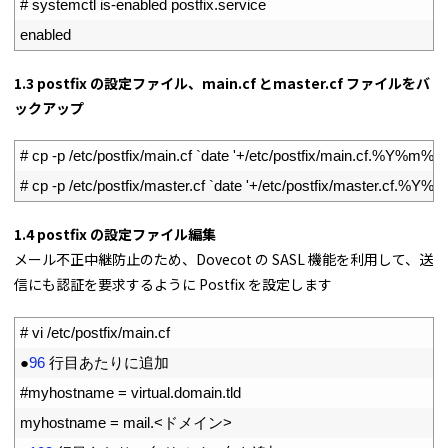
3
# systemctl is-enabled postfix.service
4
enabled
1.3 postfix の設定ファイル、main.cf とmaster.cf ファイルをバ
ックアップ
1
# cp -p /etc/postfix/main.cf `date '+/etc/postfix/main.cf.%Y%m%d'
2
# cp -p /etc/postfix/master.cf `date '+/etc/postfix/master.cf.%Y%
1.4 postfix の設定ファイル編集
メール不正中継防止のため、Dovecot の SASL 機能を利用して、送
信にも認証を要求するように Postfix を設定します
1
# vi /etc/postfix/main.cf
2
●
96
行目あたりに追加
3
#myhostname = virtual.domain.tld
4
myhostname
=
mail
.
<
ドメイン
>