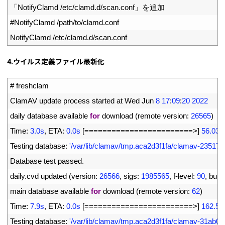
8
「
NotifyClamd
/
etc
/
clamd
.
d
/
scan
.
conf
」を追加
9
#NotifyClamd /path/to/clamd.conf
10
NotifyClamd
/
etc
/
clamd
.
d
/
scan
.
conf
4.ウイルス定義ファイル最新化
1
# freshclam
2
ClamAV 
update 
process 
started 
at 
Wed 
Jun
8
17
:
09
:
20
2022
3
daily 
database 
available 
for
download
(
remote 
version
:
26565
)
4
Time
:
3.0s
,
ETA
:
0.0s
[
===
===
===
===
===
===
===
===
>
]
56.03M
5
Testing 
database
:
'/var/lib/clamav/tmp.aca2d3f1fa/clamav-2351
6
Database 
test 
passed
.
7
daily
.
cvd 
updated
(
version
:
26566
,
sigs
:
1985565
,
f
-
level
:
90
,
build
8
main 
database 
available 
for
download
(
remote 
version
:
62
)
9
Time
:
7.9s
,
ETA
:
0.0s
[
===
===
===
===
===
===
===
===
>
]
162.58
10
Testing 
database
:
'/var/lib/clamav/tmp.aca2d3f1fa/clamav-31ab