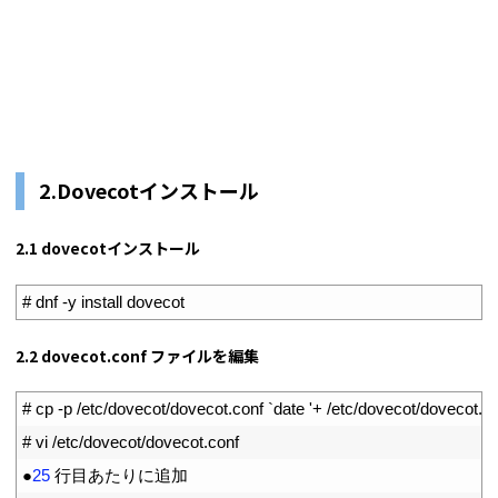
2.Dovecotインストール
2.1 dovecotインストール
1
# dnf -y install dovecot
2.2 dovecot.conf ファイルを編集
1
# cp -p /etc/dovecot/dovecot.conf `date '+ /etc/dovecot/doveco
2
# vi /etc/dovecot/dovecot.conf
3
●
25
行目あたりに追加