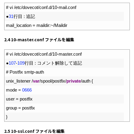
1
# vi /etc/dovecot/conf.d/10-mail.conf
2
●
31
行目
:
追記
3
mail_location
=
maildir
:
~
/
Maildir
2.4 10-master.conf ファイルを編集
1
# vi /etc/dovecot/conf.d/10-master.conf
2
●
107
-
109
行目
:
コメント解除して追記
3
# Postfix smtp-auth
4
unix_listener
/
var
/
spool
/
postfix
/
private
/
auth
{
5
mode
=
0666
6
user
=
postfix
7
group
=
postfix
8
}
2.5 10-ssl.conf ファイルを編集