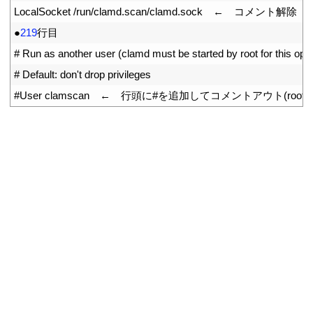
11
LocalSocket
/
run
/
clamd
.
scan
/
clamd
.
sock
　←　コメント解除
12
●
219
行目
13
# Run as another user (clamd must be started by root for this opti
14
# Default: don't drop privileges
15
#User clamscan　←　行頭に#を追加してコメントアウト(ro