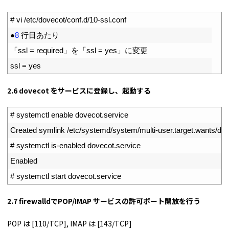
1
# vi /etc/dovecot/conf.d/10-ssl.conf
2
●
8
行目あたり
3
「
ssl
=
required
」を「
ssl
=
yes
」に変更
4
ssl
=
yes
2.6 dovecot をサービスに登録し、起動する
1
# systemctl enable dovecot.service
2
Created 
symlink
/
etc
/
systemd
/
system
/
multi
-
user
.
target
.
wants
/
dov
3
# systemctl is-enabled dovecot.service
4
Enabled
5
# systemctl start dovecot.service
2.7 firewalldでPOP/IMAP サービスの許可ポート開放を行う
POP は [110/TCP], IMAP は [143/TCP]