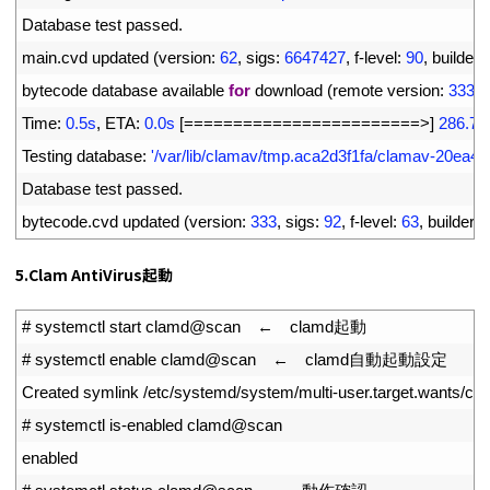
11
Database 
test 
passed
.
12
main
.
cvd 
updated
(
version
:
62
,
sigs
:
6647427
,
f
-
level
:
90
,
builder
:
13
bytecode 
database 
available 
for
download
(
remote 
version
:
333
)
14
Time
:
0.5s
,
ETA
:
0.0s
[
===
===
===
===
===
===
===
===
>
]
286.79
15
Testing 
database
:
'/var/lib/clamav/tmp.aca2d3f1fa/clamav-20ea
16
Database 
test 
passed
.
17
bytecode
.
cvd 
updated
(
version
:
333
,
sigs
:
92
,
f
-
level
:
63
,
builder
:
a
5.Clam AntiVirus起動
1
# systemctl start clamd@scan　←　clamd起動
2
# systemctl enable clamd@scan　←　clamd自動起動設定
3
Created 
symlink
/
etc
/
systemd
/
system
/
multi
-
user
.
target
.
wants
/
cl
4
# systemctl is-enabled clamd@scan
5
enabled