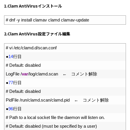
1.Clam AntiVirusインストール
1
# dnf -y install clamav clamd clamav-update
2.Clam AntiVirus設定ファイル編集
1
# vi /etc/clamd.d/scan.conf
2
●
14
行目
3
# Default: disabled
4
LogFile
/
var
/
log
/
clamd
.
scan
　←　コメント解除
5
●
77
行目
6
# Default: disabled
7
PidFile
/
run
/
clamd
.
scan
/
clamd
.
pid
　←　コメント解除
8
●
96
行目
9
# Path to a local socket file the daemon will listen on.
10
# Default: disabled (must be specified by a user)