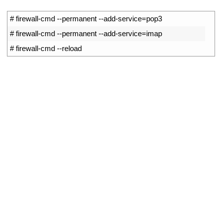
1
# firewall-cmd --permanent --add-service=pop3
2
# firewall-cmd --permanent --add-service=imap
3
# firewall-cmd --reload