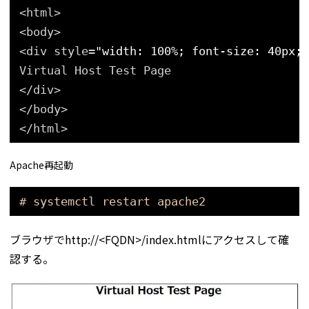
<html>
<body>
<div style=
"width: 100%; font-size: 40px; 
Virtual Host Test Page
<
/div
>
<
/body
>
<
/html
>
Apache再起動
# systemctl restart apache2
ブラウザでhttp://<FQDN>/index.htmlにアクセスして確
認する。