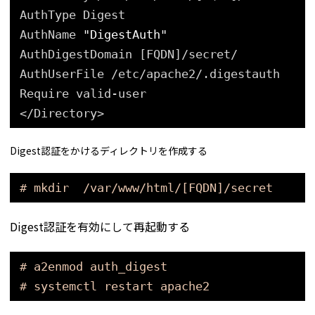
AuthType Digest
AuthName 
"DigestAuth"
AuthDigestDomain [FQDN]
/secret/
AuthUserFile 
/etc/apache2/
.digestauth
Require valid-user
<
/Directory
>
Digest認証をかけるディレクトリを作成する
# mkdir  /var/www/html/[FQDN]/secret
Digest認証を有効にして再起動する
# a2enmod auth_digest
# systemctl restart apache2