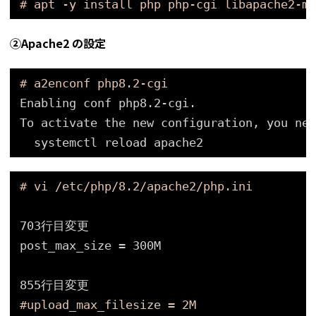
# apt -y install php php-cgi libapache2-mo
②Apache2 の設定
# a2enconf php8.2-cgi
Enabling conf php8.2-cgi.                 
To activate the new configuration, you nee
systemctl reload apache2
# vi /etc/php/8.2/apache2/php.ini
703行目変更
post_max_size = 300M
855行目変更
#upload_max_filesize = 2M