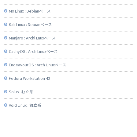
MX Linux : Debianベース
Kali Linux : Debianベース
Manjaro : Archl Lnuxベース
CachyOS : Arch Linuxベース
EndeavourOS : Arch Linuxベース
Fedora Workstation 42
Solus : 独立系
Void Linux : 独立系