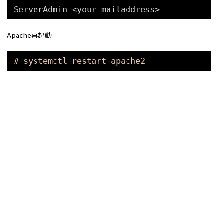
ServerAdmin <your mailaddress>
Apache再起動
# systemctl restart apache2