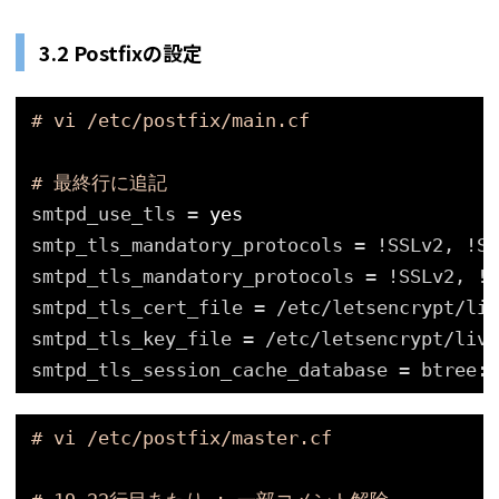
3.2 Postfixの設定
# vi /etc/postfix/main.cf
# 最終行に追記
smtpd_use_tls = 
yes
smtp_tls_mandatory_protocols = !SSLv2, !SS
smtpd_tls_mandatory_protocols = !SSLv2, !S
smtpd_tls_cert_file = 
/etc/letsencrypt/liv
smtpd_tls_key_file = 
/etc/letsencrypt/live
smtpd_tls_session_cache_database = btree:$
# vi /etc/postfix/master.cf