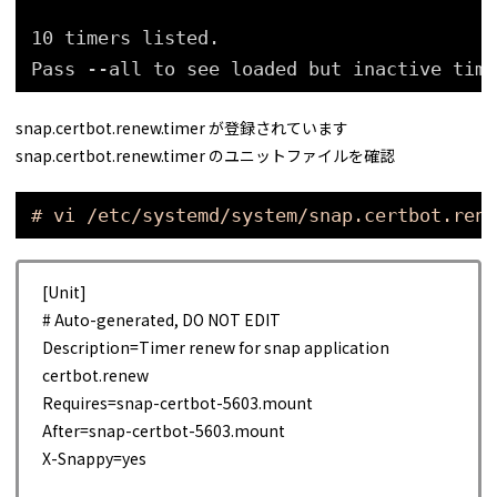
10 timers listed.
Pass --all to see loaded but inactive time
snap.certbot.renew.timer が登録されています
snap.certbot.renew.timer のユニットファイルを確認
# vi /etc/systemd/system/snap.certbot.rene
[Unit]
# Auto-generated, DO NOT EDIT
Description=Timer renew for snap application
certbot.renew
Requires=snap-certbot-5603.mount
After=snap-certbot-5603.mount
X-Snappy=yes