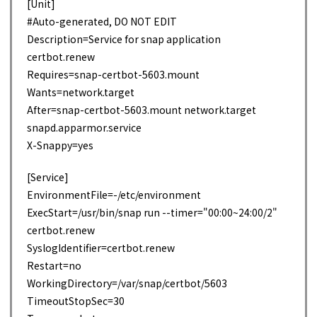
[Unit]
#Auto-generated, DO NOT EDIT
Description=Service for snap application
certbot.renew
Requires=snap-certbot-5603.mount
Wants=network.target
After=snap-certbot-5603.mount network.target
snapd.apparmor.service
X-Snappy=yes
[Service]
EnvironmentFile=-/etc/environment
ExecStart=/usr/bin/snap run --timer="00:00~24:00/2"
certbot.renew
SyslogIdentifier=certbot.renew
Restart=no
WorkingDirectory=/var/snap/certbot/5603
TimeoutStopSec=30