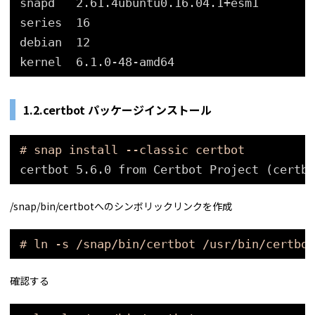
snapd   2.61.4ubuntu0.16.04.1+esm1
series  16
debian  12
kernel  6.1.0-48-amd64
1.
2.certbot パッケージインストール
# snap install --classic certbot
certbot 5.6.0 from Certbot Project (certbo
/snap/bin/certbotへのシンボリックリンクを作成
# ln -s /snap/bin/certbot /usr/bin/certbot
確認する