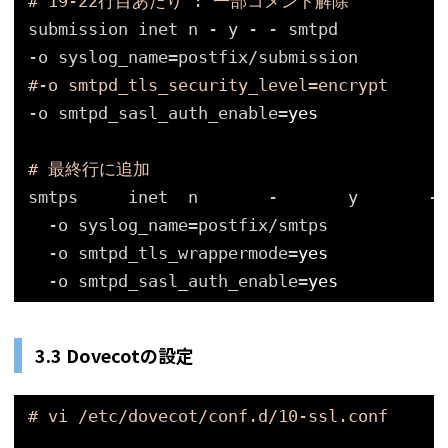
# 19-22行目あたり : 一部コメント解除
submission inet n - y - - smtpd
-o syslog_name=postfix
/submission
#-o smtpd_tls_security_level=encrypt
-o smtpd_sasl_auth_enable=
yes
# 最終行に追加
smtps     inet  n       -       y       - 
-o syslog_name=postfix
/smtps
-o smtpd_tls_wrappermode=
yes
-o smtpd_sasl_auth_enable=
yes
3.3 Dovecotの設定
# vi /etc/dovecot/conf.d/10-ssl.conf