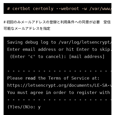
# certbot certonly --webroot -w /var/www/h
# 初回のみメールアドレスの登録と利用条件への同意が必要 受信
可能なメールアドレスを指定
Saving debug log to 
/var/log/letsencrypt/l
Enter email address or hit Enter to skip.
(Enter 
'c'
to cancel): [mail address] 
- - - - - - - - - - - - - - - - - - - - -
Please 
read
the Terms of Service at:
https:
//letsencrypt
.org
/documents/LE-SA-v1
You must agree 
in
order to register with t
- - - - - - - - - - - - - - - - - - - - -
(Y)es/(N)o: y