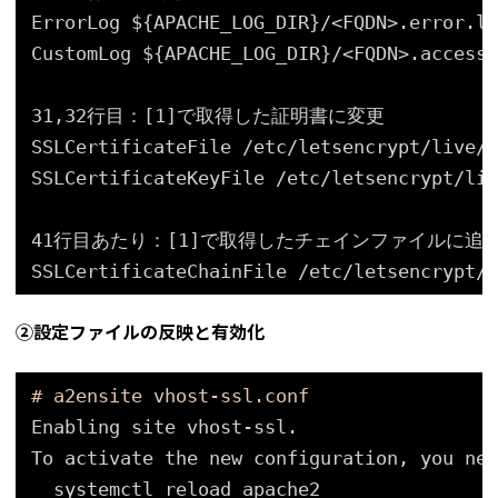
ErrorLog ${APACHE_LOG_DIR}/<FQDN>.error.lo
CustomLog ${APACHE_LOG_DIR}/<FQDN>.access.
31,32行目：[1]で取得した証明書に変更
SSLCertificateFile 
/etc/letsencrypt/live/
<
SSLCertificateKeyFile 
/etc/letsencrypt/liv
41行目あたり：[1]で取得したチェインファイルに追
SSLCertificateChainFile 
/etc/letsencrypt/l
②設定ファイルの反映と有効化
# a2ensite vhost-ssl.conf
Enabling site vhost-ssl.
To activate the new configuration, you nee
systemctl reload apache2