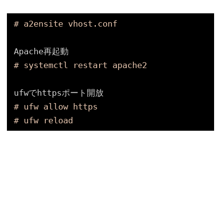
# a2ensite vhost.conf
Apache再起動
# systemctl restart apache2
ufwでhttpsポート開放
# ufw allow https
# ufw reload