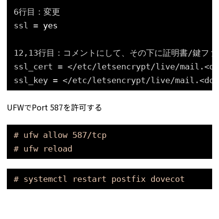
6行目：変更
ssl = 
yes
12,13行目：コメントにして、その下に証明書/鍵フ
ssl_cert = <
/etc/letsencrypt/live/mail
.<do
ssl_key = <
/etc/letsencrypt/live/mail
.<dom
UFWでPort 587を許可する
# ufw allow 587/tcp
# ufw reload
# systemctl restart postfix dovecot