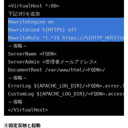
<VirtualHost *:80>
下記3行を追加
RewriteEngine on
RewriteCond %{HTTPS} off
RewriteRule ^(.*)$ https:
//
%{HTTP_HOST}%{R
～省略～
ServerName <FQDN>
ServerAdmin <管理者メールアドレス>
DocumentRoot 
/var/www/html/
<FQDN>/
～省略～
ErrorLog ${APACHE_LOG_DIR}/<FQDN>.error.lo
CustomLog ${APACHE_LOG_DIR}/<FQDN>.access.
～省略
<
/VirtualHost
>
④設定反映と起動