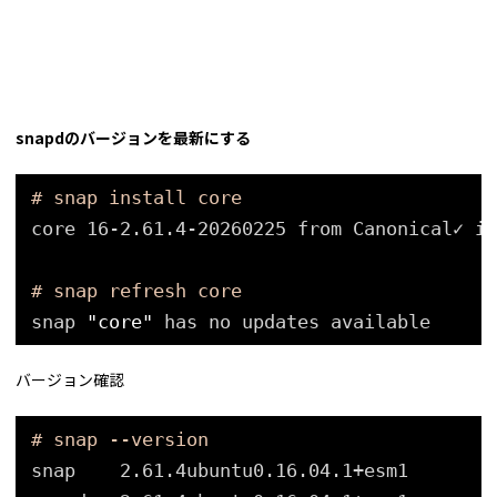
snapdのバージョンを最新にする
# snap install core
core 16-2.61.4-20260225 from Canonical✓ in
# snap refresh core
snap 
"core"
has no updates available
バージョン確認
# snap --version
snap    2.61.4ubuntu0.16.04.1+esm1