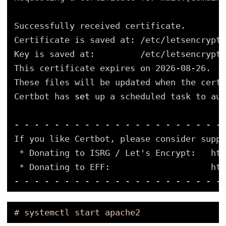
Successfully received certificate.
Certificate is saved at: 
/etc/letsencrypt/
Key is saved at:         
/etc/letsencrypt/
This certificate expires on 2026-08-26.
These files will be updated when the certi
Certbot has 
set
up a scheduled task to aut
- - - - - - - - - - - - - - - - - - - - -
If you like Certbot, please consider suppo
* Donating to ISRG / Let's Encrypt:   htt
* Donating to EFF:                    htt
- - - - - - - - - - - - - - - - - - - - -
# systemctl start apache2