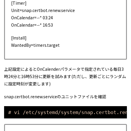
[Timer]
Unit=snap.certbot.renew.service
OnCalendar=
-
-* 03:24
OnCalendar=
-
-* 16:53
[Install]
WantedBy=timers.target
上記設定によるとOnCalenderパラメータで指定されている毎日3
時24分と16時53分に更新を試みます(ただし、更新ごとにランダム
に設定時刻が変更します)
snap.certbot.renew.serviceのユニットファイルを確認
# vi /etc/systemd/system/snap.certbot.rene