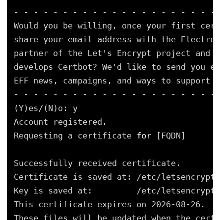
- - - - - - - - - - - - - - - - - - - - -
Would you be willing, once your first cert
share your email address with the Electron
partner of the Let's Encrypt project and t
develops Certbot? We'd like to send you em
EFF news, campaigns, and ways to support d
- - - - - - - - - - - - - - - - - - - - -
(Y)es/(N)o: y
Account registered.
Requesting a certificate 
for
[FQDN]
Successfully received certificate.
Certificate is saved at: 
/etc/letsencrypt/
Key is saved at:         
/etc/letsencrypt/
This certificate expires on 2026-08-26.
These files will be updated when the certi