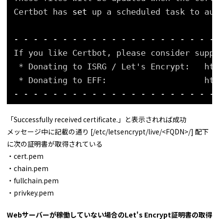
Certbot has 
set
up a scheduled task to aut
- - - - - - - - - - - - - - - - - - - - -
If you like Certbot, please consider suppo
* Donating to ISRG / Let's Encrypt:   htt
* Donating to EFF:                    htt
- - - - - - - - - - - - - - - - - - - - -
「Successfully received certificate.」と表示されれば成功
メッセージ中に記載の通り [/etc/letsencrypt/live/<FQDN>/] 配下
に次の証明書が取得されている
・cert.pem
・chain.pem
・fullchain.pem
・privkey.pem
Webサーバーが稼働していない場合のLet's Encrypt証明書の取得