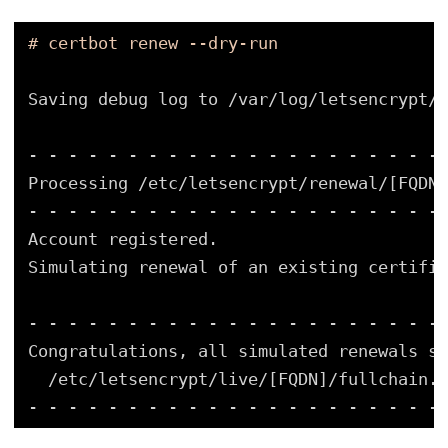
# certbot renew --dry-run
Saving debug log to 
/var/log/letsencrypt/l
- - - - - - - - - - - - - - - - - - - - -
Processing 
/etc/letsencrypt/renewal/
[FQDN]
- - - - - - - - - - - - - - - - - - - - -
Account registered.
Simulating renewal of an existing certific
- - - - - - - - - - - - - - - - - - - - -
Congratulations, all simulated renewals su
/etc/letsencrypt/live/
[FQDN]
/fullchain
.p
- - - - - - - - - - - - - - - - - - - - -