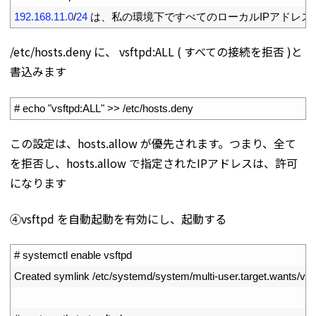
2
192.168.11.0
/
24
は、私の環境下ですべてのローカル
IP
アドレス
/etc/hosts.deny に、 vsftpd:ALL ( すべての接続を拒否 )と
書込みます
1
# echo "vsftpd:ALL" >> /etc/hosts.deny
この設定は、hosts.allow が優先されます。つまり、全て
を拒否し、hosts.allow で指定されたIPアドレスは、許可
になります
④vsftpd を自動起動を有効にし、起動する
1
# systemctl enable vsftpd
2
Created 
symlink
/
etc
/
systemd
/
system
/
multi
-
user
.
target
.
wants
/
vsf
3