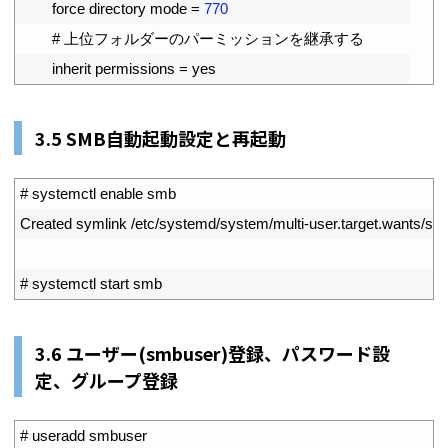
26
force 
directory 
mode
=
770
27
# 上位フォルダーのパーミッションを継承する
28
inherit 
permissions
=
yes
3.5 SMB自動起動設定と再起動
1
# systemctl enable smb
2
Created 
symlink
/
etc
/
systemd
/
system
/
multi
-
user
.
target
.
wants
/
sm
3
4
# systemctl start smb
3.6 ユーザー(smbuser)登録、パスワード設
定、グループ登録
1
# useradd smbuser