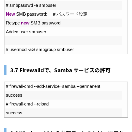
2
# smbpasswd -a smbuser
3
New
SMB 
password
:
# パスワード設定
4
Retype 
new
SMB 
password
:
5
Added 
user 
smbuser
.
6
7
# usermod -aG smbgroup smbuser
3.7 Firewalldで、Samba サービスの許可
1
# firewall-cmd --add-service=samba --permanent
2
success
3
# firewall-cmd --reload
4
success