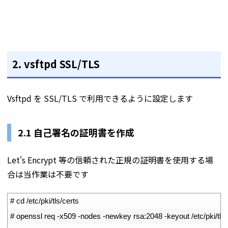
2. vsftpd SSL/TLS
Vsftpd を SSL/TLS で利用できるように設定します
2.1
自己署名の証明書を作成
Let's Encrypt 等の信頼された正規の証明書を使用する場
合は当作業は不要です
1
# cd /etc/pki/tls/certs
2
# openssl req -x509 -nodes -newkey rsa:2048 -keyout /etc/pki/tls/c