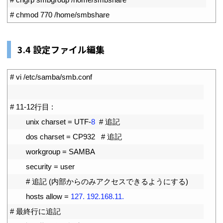
3
# chmod 770 /home/smbshare
3.4 設定ファイル編集
1
# vi /etc/samba/smb.conf
2
3
# 11-12行目 : 
4
unix 
charset
=
UTF
-
8
# 追記
5
dos 
charset
=
CP932
# 追記
6
workgroup
=
SAMBA
7
security
=
user
8
# 追記 (内部からのみアクセスできるようにする)
9
hosts 
allow
=
127.
192.168.11.
10
# 最終行に追記