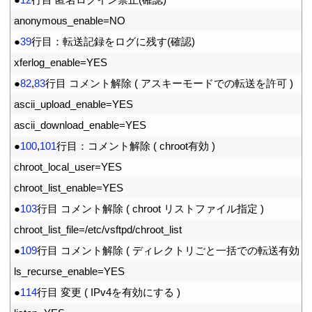
4
anonymous_enable
=
NO
5
●
39
行目：転送記録をログに残す
(
確認
)
6
xferlog_enable
=
YES
7
●
82
,
83
行目
コメント解除
(
アスキーモードでの転送を許可
)
8
ascii_upload_enable
=
YES
9
ascii_download_enable
=
YES
10
●
100
,
101
行目：コメント解除
(
chroot
有効
)
11
chroot_local_user
=
YES
12
chroot_list_enable
=
YES
13
●
103
行目
コメント解除
(
chroot
リストファイル指定
)
14
chroot_list_file
=
/
etc
/
vsftpd
/
chroot
_
list
15
●
109
行目
コメント解除
(
ディレクトリごと一括での転送有効
)
16
ls_recurse_enable
=
YES
17
●
114
行目
変更
(
IPv4
を有効にする
)