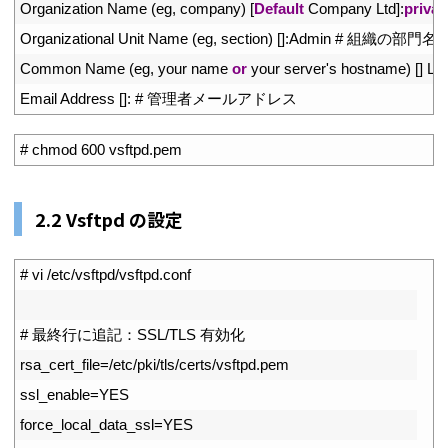
18
Organization 
Name
(
eg
,
company
)
[
Default
Company 
Ltd
]
:
privat
19
Organizational 
Unit 
Name
(
eg
,
section
)
[
]
:
Admin
# 組織の部門名
20
Common 
Name
(
eg
,
your 
name 
or
your 
server
'
s
hostname
)
[
]
Le
21
Email 
Address
[
]
:
# 管理者メールアドレス
1
# chmod 600 vsftpd.pem
2.2 Vsftpd の設定
1
# vi /etc/vsftpd/vsftpd.conf
2
3
# 最終行に追記：SSL/TLS 有効化
4
rsa_cert_file
=
/
etc
/
pki
/
tls
/
certs
/
vsftpd
.
pem
5
ssl_enable
=
YES
6
force_local_data_ssl
=
YES