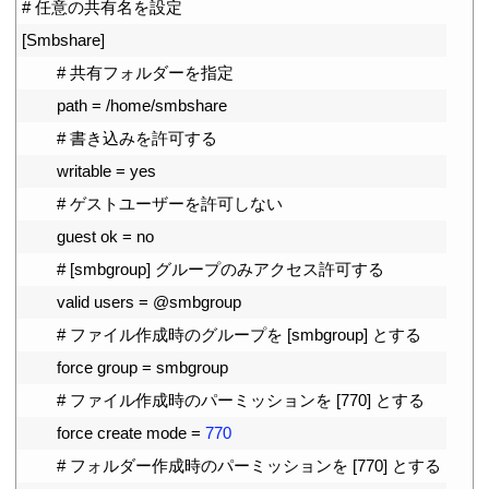
11
# 任意の共有名を設定
12
[
Smbshare
]
13
# 共有フォルダーを指定
14
path
=
/
home
/
smbshare
15
# 書き込みを許可する
16
writable
=
yes
17
# ゲストユーザーを許可しない
18
guest 
ok
=
no
19
# [smbgroup] グループのみアクセス許可する
20
valid 
users
=
@
smbgroup
21
# ファイル作成時のグループを [smbgroup] とする
22
force 
group
=
smbgroup
23
# ファイル作成時のパーミッションを [770] とする
24
force 
create 
mode
=
770
25
# フォルダー作成時のパーミッションを [770] とする