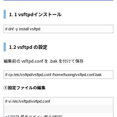
1. 1 vsftpdインストール
1
# dnf -y install vsftpd
1.2 vsftpd の設定
編集前の vsftpd.conf を .bak を付けて保存
1
# cp /etc/vsftpd/vsftpd.conf /home/huong/vsftpd.conf.bak
①設定ファイルの編集
1
# vi /etc/vsftpd/vsftpd.conf
2
3
●
12
行目
匿名ログイン禁止
(
確認
)