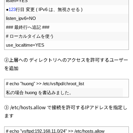
18
listen
=
YES
19
●
123
行目
変更
(
IPv6
は、無視させる
)
20
listen_ipv6
=
NO
21
### 最終行へ追記 ###
22
# ローカルタイムを使う
23
use_localtime
=
YES
②上層への ディレクトリへのアクセスを許可するユーザー
を追加
1
# echo "huong" >> /etc/vsftpd/chroot_list
2
私の場合
huong
を書込みました。
③ /etc/hosts.allow で接続を許可するIPアドレスを指定し
ます
1
# echo "vsftpd:192.168.11.0/24" >> /etc/hosts.allow