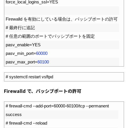
7
force_local_logins_ssl
=
YES
8
9
Firewalld
を有効にしている場合は、パッシブポートの許可
10
# 最終行に追記
11
# 任意の範囲のポートでパッシブポートを固定
12
pasv_enable
=
YES
13
pasv_min_port
=
60000
14
pasv_max_port
=
60100
1
# systemctl restart vsftpd
Firewalld で、パッシブポートの許可
1
# firewall-cmd --add-port=60000-60100/tcp --permanent
2
success
3
# firewall-cmd --reload