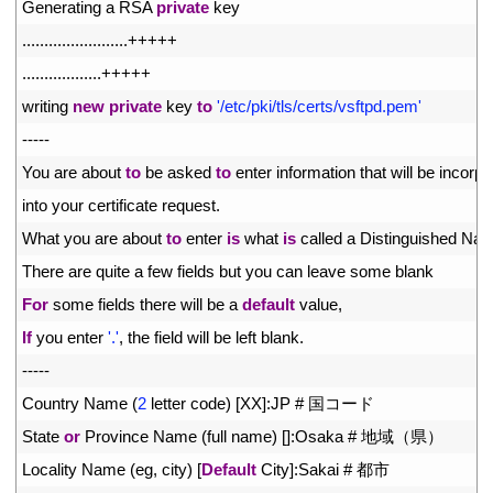
3
Generating
a
RSA 
private
key
4
.
.
.
.
.
.
.
.
.
.
.
.
.
.
.
.
.
.
.
.
.
.
.
.
++
++
+
5
.
.
.
.
.
.
.
.
.
.
.
.
.
.
.
.
.
.
++
++
+
6
writing 
new
private
key 
to
'/etc/pki/tls/certs/vsftpd.pem'
7
--
--
-
8
You 
are 
about 
to
be 
asked 
to
enter 
information 
that 
will 
be 
incorpo
9
into 
your 
certificate 
request
.
10
What 
you 
are 
about 
to
enter 
is
what 
is
called
a
Distinguished 
Nam
11
There 
are 
quite
a
few 
fields 
but 
you 
can 
leave 
some 
blank
12
For
some 
fields 
there 
will 
be
a
default
value
,
13
If
you 
enter
'.'
,
the 
field 
will 
be 
left 
blank
.
14
--
--
-
15
Country 
Name
(
2
letter 
code
)
[
XX
]
:
JP
# 国コード
16
State 
or
Province 
Name
(
full 
name
)
[
]
:
Osaka
# 地域（県）
17
Locality 
Name
(
eg
,
city
)
[
Default
City
]
:
Sakai
# 都市