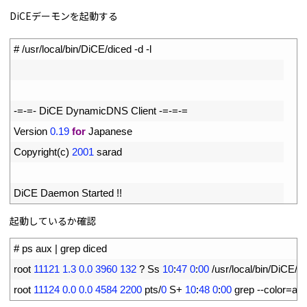
DiCEデーモンを起動する
1
# /usr/local/bin/DiCE/diced -d -l
2
3
4
-=
-=
-
DiCE 
DynamicDNS 
Client
-=
-=
-=
5
Version
0.19
for
Japanese
6
Copyright
(
c
)
2001
sarad
7
8
DiCE 
Daemon 
Started
!
!
起動しているか確認
1
# ps aux | grep diced
2
root
11121
1.3
0.0
3960
132
?
Ss
10
:
47
0
:
00
/
usr
/
local
/
bin
/
DiCE
/
di
3
root
11124
0.0
0.0
4584
2200
pts
/
0
S
+
10
:
48
0
:
00
grep
--
color
=
aut