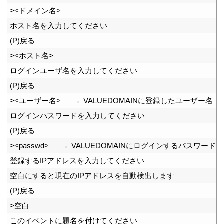
11
>
<
ドメイン名
>
12
ホスト名を入力してください
13
(
P
)
戻る
14
>
<
ホスト名
>
15
ログインユーザ名を入力してください
16
(
P
)
戻る
17
>
<
ユーザー名
>
　　←
VALUEDOMAIN
に登録したユーザー名
18
ログインパスワードを入力してください
19
(
P
)
戻る
20
>
<
passwd
>
　　←
VALUEDOMAIN
にログインするパスワード
21
登録する
IP
アドレスを入力してください
22
空白にすると現在の
IP
アドレスを自動検出します
23
(
P
)
戻る
24
>
空白
25
このイベントに題名を付けてください