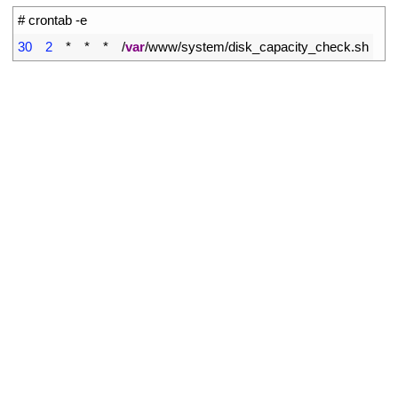
1
# crontab -e
2
30
2
*
*
*
/
var
/
www
/
system
/
disk_capacity_check
.
sh