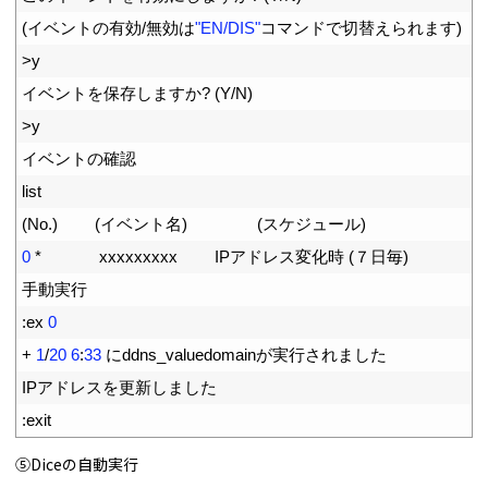
41
(
イベントの有効
/
無効は
"EN/DIS"
コマンドで切替えられます
)
42
>
y
43
イベントを保存しますか
?
(
Y
/
N
)
44
>
y
45
イベントの確認
46
list
47
(
No
.
)
(
イベント名
)
(
スケジュール
)
48
0
*
xxxxxxxxx
IP
アドレス変化時
(
７日毎
)
0
49
手動実行
50
:
ex
0
51
+
1
/
20
6
:
33
に
ddns
_
valuedomainが実行されました
52
IP
アドレスを更新しました
53
:
exit
⑤Diceの自動実行