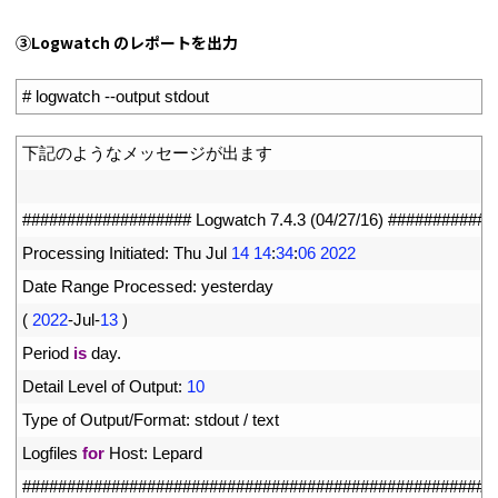
③Logwatch のレポートを出力
1
# logwatch --output stdout
1
下記のようなメッセージが出ます
2
3
################### Logwatch 7.4.3 (04/27/16) ###########
4
Processing 
Initiated
:
Thu 
Jul
14
14
:
34
:
06
2022
5
Date 
Range 
Processed
:
yesterday
6
(
2022
-
Jul
-
13
)
7
Period 
is
day
.
8
Detail 
Level 
of 
Output
:
10
9
Type 
of 
Output
/
Format
:
stdout
/
text
10
Logfiles 
for
Host
:
Lepard
11
#####################################################