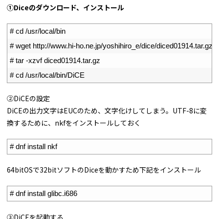
①Diceのダウンロード、インストール
1
# cd /usr/local/bin
2
# wget http://www.hi-ho.ne.jp/yoshihiro_e/dice/diced01914.tar.gz
3
# tar -xzvf diced01914.tar.gz
4
# cd /usr/local/bin/DiCE
②DiCEの設定
DiCEの出力文字はEUCのため、文字化けしてしまう。UTF-8に変
換するために、nkfをインストールしておく
1
# dnf install nkf
64bitOSで32bitソフトのDiceを動かすため下記をインストール
1
# dnf install glibc.i686
③DiCEを起動する