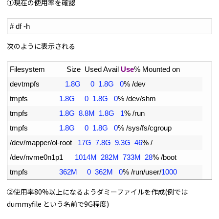
①現在の使用率を確認
1
# df -h
次のように表示される
1
Filesystem           
Size  
Used 
Avail 
Use
%
Mounted 
on
2
devtmpfs
1.8G
0
1.8G
0
%
/
dev
3
tmpfs
1.8G
0
1.8G
0
%
/
dev
/
shm
4
tmpfs
1.8G
8.8M
1.8G
1
%
/
run
5
tmpfs
1.8G
0
1.8G
0
%
/
sys
/
fs
/
cgroup
6
/
dev
/
mapper
/
ol
-
root
17G
7.8G
9.3G
46
%
/
7
/
dev
/
nvme0n1p1
1014M
282M
733M
28
%
/
boot
8
tmpfs
362M
0
362M
0
%
/
run
/
user
/
1000
②使用率80%以上になるようダミーファイルを作成(例では
dummyfile という名前で9G程度)