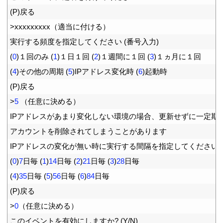
26
(
P
)
戻る
27
>
xxxxxxxxx
（適当に付ける）
28
実行する頻度を指定してください
(
番号入力
)
29
(
0
)
１回のみ
(
1
)
１日１回
(
2
)
１週間に１回
(
3
)
１ヵ月に１回
30
(
4
)
その他の周期
(
5
)
IP
アドレス変化時
(
6
)
起動時
31
(
P
)
戻る
32
>
5
（任意に決める）
33
IP
アドレスがあまり変化しない環境の場合、更新せずに一定期
34
アカウントを削除されてしまうことがあります
35
IP
アドレスの変化が無い時に実行する間隔を指定してください
36
(
0
)
7
日毎
(
1
)
14
日毎
(
2
)
21
日毎
(
3
)
28
日毎
37
(
4
)
35
日毎
(
5
)
56
日毎
(
6
)
84
日毎
38
(
P
)
戻る
39
>
0
（任意に決める）
40
このイベントを有効にしますか
?
(
Y
/
N
)