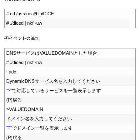
1
# cd /usr/local/bin/DiCE
2
# ./diced | nkf -uw
④イベントの追加
1
DNS
サービスは
VALUEDOMAIN
とした場合
2
# ./diced | nkf -uw
3
:
add
4
DynamicDNS
サービス名を入力してください
5
"?"
で対応しているサービスを一覧表示します
6
(
P
)
戻る
7
>
VALUEDOMAIN
8
ドメイン名を入力してください
9
"?"
でドメイン一覧を表示します
10
(
P
)
戻る