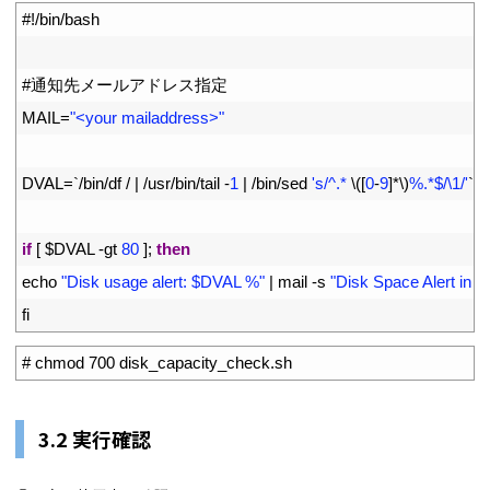
1
#!/bin/bash
2
3
#通知先メールアドレス指定
4
MAIL
=
"<your mailaddress>"
5
6
DVAL
=
`
/
bin
/
df
/
|
/
usr
/
bin
/
tail
-
1
|
/
bin
/
sed
's/^.* 
\
(
[
0
-
9
]
*
\
)
%.*$/\1/'
`
7
8
if
[
$
DVAL
-
gt
80
]
;
then
9
echo
"Disk usage alert: $DVAL %"
|
mail
-
s
"Disk Space Alert in 
10
fi
1
# chmod 700 disk_capacity_check.sh
3.2 実行確認