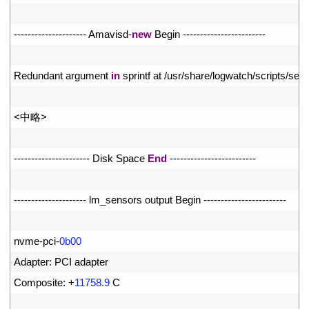
12
13
--
--
--
--
--
--
--
--
--
--
-
Amavisd
-
new
Begin
--
--
--
--
--
--
--
--
--
--
--
--
14
15
Redundant 
argument 
in
sprintf 
at
/
usr
/
share
/
logwatch
/
scripts
/
serv
16
17
<
中略
>
18
19
--
--
--
--
--
--
--
--
--
--
--
Disk 
Space 
End
--
--
--
--
--
--
--
--
--
--
--
--
-
20
21
--
--
--
--
--
--
--
--
--
--
-
lm_sensors 
output 
Begin
--
--
--
--
--
--
--
--
--
--
--
--
22
23
nvme
-
pci
-
0b00
24
Adapter
:
PCI 
adapter
25
Composite
:
+
11758.9
C
26