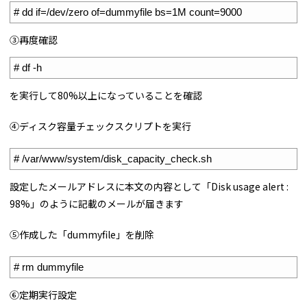
1
# dd if=/dev/zero of=dummyfile bs=1M count=9000
③再度確認
1
# df -h
を実行して80%以上になっていることを確認
④ディスク容量チェックスクリプトを実行
1
# /var/www/system/disk_capacity_check.sh
設定したメールアドレスに本文の内容として「Disk usage alert :
98%」のように記載のメールが届きます
⑤作成した「dummyfile」を削除
1
# rm dummyfile
⑥定期実行設定