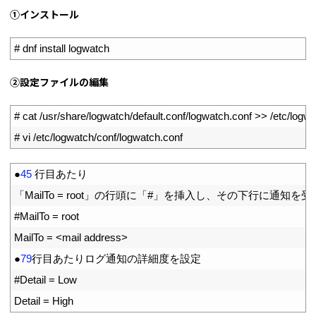
①インストール
1
# dnf install logwatch
②設定ファイルの編集
1
# cat /usr/share/logwatch/default.conf/logwatch.conf >> /etc/logw
2
# vi /etc/logwatch/conf/logwatch.conf
1
●
45
行目あたり
2
「
MailTo
=
root
」の行頭に「
#」を挿入し、その下行に通知を受
3
#MailTo = root
4
MailTo
=
<
mail 
address
>
5
●
79
行目あたりログ通知の詳細度を設定
6
#Detail = Low
7
Detail
=
High