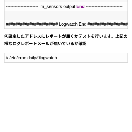
27
--
--
--
--
--
--
--
--
--
--
--
lm_sensors 
output 
End
--
--
--
--
--
--
--
--
--
--
--
--
-
28
29
###################### Logwatch End ##################
④設定したアドレスにレポートが届くかテストを行います。上記の
様なログレポートメールが届いているか確認
1
# /etc/cron.daily/0logwatch