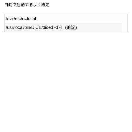
自動で起動するよう設定
1
# vi /etc/rc.local
2
/
usr
/
local
/
bin
/
DiCE
/
diced
-
d
-
l
(
追記
)