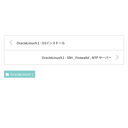
OracleLinux9.1 : OSインストール
OracleLinux9.1 : SSH , Firewalld , NTP サーバー
OracleLinux9.1