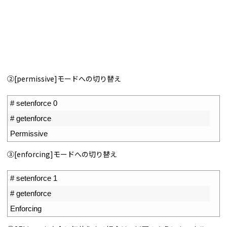
②[permissive]モードへの切り替え
1
# setenforce 0
2
# getenforce
3
Permissive
③[enforcing]モードへの切り替え
1
# setenforce 1
2
# getenforce
3
Enforcing