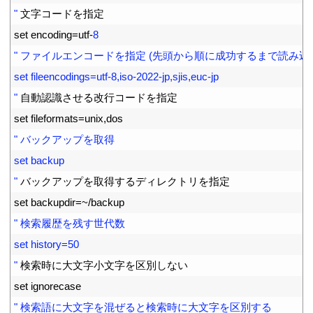
5
"
文字コードを指定
6
set 
encoding
=
utf
-
8
7
" ファイルエンコードを指定 (先頭から順に成功するまで読み込
8
set fileencodings=utf-8,iso-2022-jp,sjis,euc-jp
9
"
自動認識させる改行コードを指定
10
set 
fileformats
=
unix
,
dos
11
" バックアップを取得
12
set backup
13
"
バックアップを取得するディレクトリを指定
14
set 
backupdir
=
~
/
backup
15
" 検索履歴を残す世代数
16
set history=50
17
"
検索時に大文字小文字を区別しない
18
set 
ignorecase
19
" 検索語に大文字を混ぜると検索時に大文字を区別する