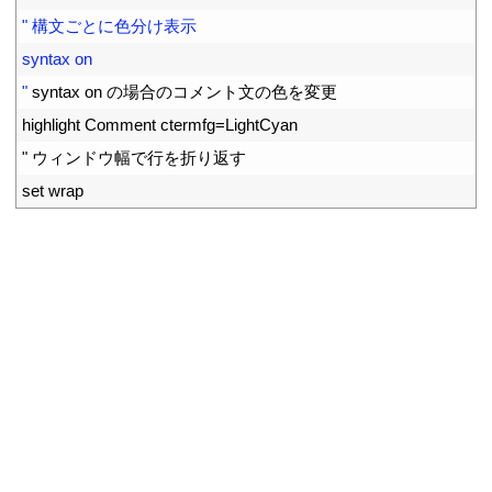
35
" 構文ごとに色分け表示
36
syntax on
37
"
syntax 
on
の場合のコメント文の色を変更
38
highlight 
Comment 
ctermfg
=
LightCyan
39
"
ウィンドウ幅で行を折り返す
40
set 
wrap