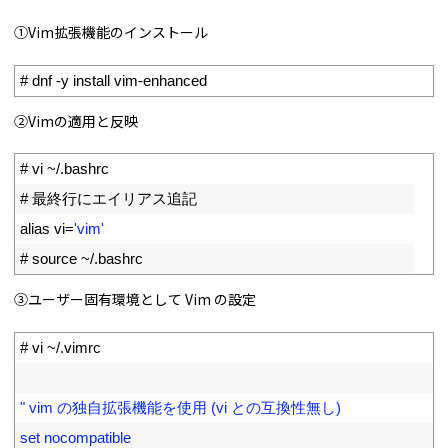
①Vim拡張機能のインストール
1
# dnf -y install vim-enhanced
②Vimの適用と反映
1
# vi ~/.bashrc
2
# 最終行にエイリアス追記
3
alias 
vi
=
'vim'
4
# source ~/.bashrc
③ユーザー固有環境として Vim の設定
1
# vi ~/.vimrc
2
3
" vim の独自拡張機能を使用 (vi との互換性無し)
4
set nocompatible