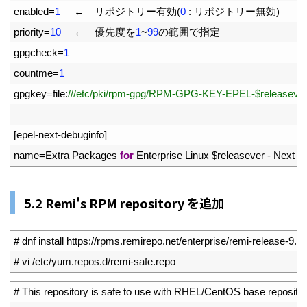
7
enabled
=
1
←　リポジトリー有効
(
0
:
リポジトリー無効
)
8
priority
=
10
←　優先度を
1
~
99
の範囲で指定
9
gpgcheck
=
1
10
countme
=
1
11
gpgkey
=
file
:
///etc/pki/rpm-gpg/RPM-GPG-KEY-EPEL-$releaseve
12
13
[
epel
-
next
-
debuginfo
]
14
name
=
Extra 
Packages 
for
Enterprise 
Linux
$
releasever
-
Next
-
5.2 Remi's RPM repository を追加
1
# dnf install https://rpms.remirepo.net/enterprise/remi-release-9.1
2
# vi /etc/yum.repos.d/remi-safe.repo
1
# This repository is safe to use with RHEL/CentOS base reposito