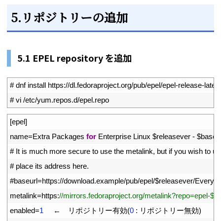
5.リポジトリーの追加
5.1 EPEL repository を追加
1
# dnf install https://dl.fedoraproject.org/pub/epel/epel-release-late
2
# vi /etc/yum.repos.d/epel.repo
1
[
epel
]
2
name
=
Extra 
Packages 
for
Enterprise 
Linux
$
releasever
-
$
basea
3
# It is much more secure to use the metalink, but if you wish to us
4
# place its address here.
5
#baseurl=https://download.example/pub/epel/$releasever/Everyt
6
metalink
=
https
:
//mirrors.fedoraproject.org/metalink?repo=epel-$
7
enabled
=
1
←　リポジトリー有効
(
0
:
リポジトリー無効
)