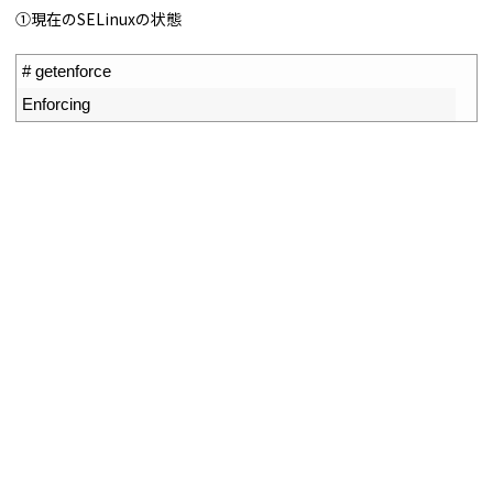
①現在のSELinuxの状態
1
# getenforce
2
Enforcing