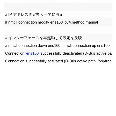
12
13
# IP アドレス固定割り当てに設定
14
# nmcli connection modify ens160 ipv4.method manual
15
16
# インターフェースを再起動して設定を反映
17
# nmcli connection down ens160; nmcli connection up ens160
18
Connection
'ens160'
successfully 
deactivated
(
D
-
Bus 
active 
path
:
19
Connection 
successfully 
activated
(
D
-
Bus 
active 
path
:
/
org
/
freede