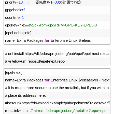
8
priority
=
10
←　優先度を
1
~
99
の範囲で指定
9
gpgcheck
=
1
10
countme
=
1
11
gpgkey
=
file
:
///etc/pki/rpm-gpg/RPM-GPG-KEY-EPEL-8
12
[
epel
-
debuginfo
]
13
name
=
Extra 
Packages 
for
Enterprise 
Linux
$
releas
1
# dnf install https://dl.fedoraproject.org/pub/epel/epel-next-releas
2
# vi /etc/yum.repos.d/epel-next.repo
1
[
epel
-
next
]
2
name
=
Extra 
Packages 
for
Enterprise 
Linux
$
releasever
-
Next
-
3
# It is much more secure to use the metalink, but if you wish to us
4
# place its address here.
5
#baseurl=https://download.example/pub/epel/next/$releasever/Ev
6
metalink
=
https
:
//mirrors.fedoraproject.org/metalink?repo=epel-n