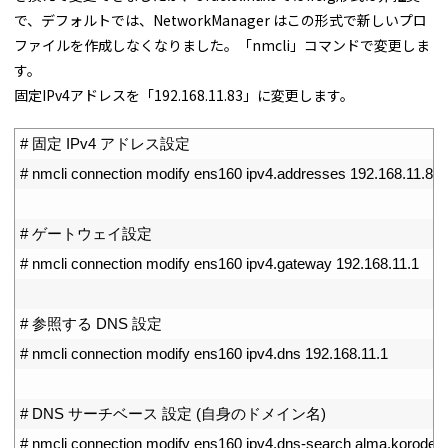
で、デフォルトでは、NetworkManager はこの形式で新しいプロ
ファイルを作成しなくなりました。「nmcli」コマンドで変更しま
す。
固定IPv4アドレスを「192.168.11.83」に変更します。
1
# 固定 IPv4 アドレス設定
2
# nmcli connection modify ens160 ipv4.addresses 192.168.11.83/
3
4
# ゲートウェイ設定
5
# nmcli connection modify ens160 ipv4.gateway 192.168.11.1
6
7
# 参照する DNS 設定
8
# nmcli connection modify ens160 ipv4.dns 192.168.11.1
9
10
# DNS サーチベース 設定 (自身のドメイン名)
11
# nmcli connection modify ens160 ipv4.dns-search alma.korode