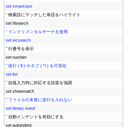
20
set smartcase
21
"
検索語にマッチした単語をハイライト
22
set 
hlsearch
23
" インクリメンタルサーチを使用
24
set incsearch
25
"
行番号を表示
26
set 
number
27
" 改行 ( $ ) やタブ ( ^I ) を可視化
28
set list
29
"
括弧入力時に対応する括弧を強調
30
set 
showmatch
31
" ファイルの末尾に改行を入れない
32
set binary noeol
33
"
自動インデントを有効にする
34
set 
autoindent