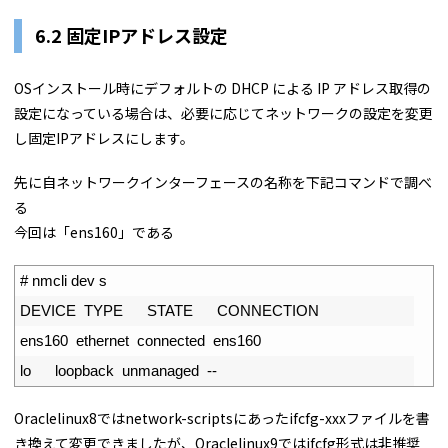
6.2 固定IPアドレス設定
OSインストール時にデフォルトの DHCP による IP アドレス取得の
設定になっている場合は、必要に応じてネットワークの設定を変更
し固定IPアドレスにします。
先に自ネットワークインターフェースの名称を下記コマンドで調べ
る
今回は「ens160」である
1
# nmcli dev s
2
DEVICE  
TYPE      
STATE      
CONNECTION
3
ens160  
ethernet  
connected  
ens160
4
lo      
loopback  
unmanaged
--
Oraclelinux8ではnetwork-scriptsにあったifcfg-xxxファイルを書
き換えて変更できましたが、Oraclelinux9ではifcfg形式は非推奨