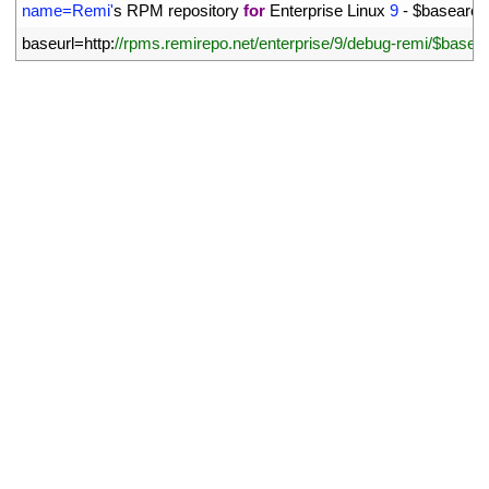
17
name=Remi'
s
RPM 
repository 
for
Enterprise 
Linux
9
-
$
basearch
18
baseurl
=
http
:
//rpms.remirepo.net/enterprise/9/debug-remi/$basea