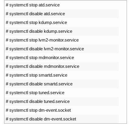
1
# systemctl stop atd.service
2
# systemctl disable atd.service
3
# systemctl stop kdump.service
4
# systemctl disable kdump.service
5
# systemctl stop lvm2-monitor.service
6
# systemctl disable lvm2-monitor.service
7
# systemctl stop mdmonitor.service
8
# systemctl disable mdmonitor.service
9
# systemctl stop smartd.service
10
# systemctl disable smartd.service
11
# systemctl stop tuned.service
12
# systemctl disable tuned.service
13
# systemctl stop dm-event.socket
14
# systemctl disable dm-event.socket