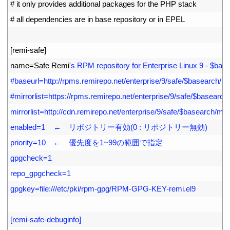
2
# it only provides additional packages for the PHP stack
3
# all dependencies are in base repository or in EPEL
4
5
[
remi
-
safe
]
6
name
=
Safe 
Remi
's RPM repository for Enterprise Linux 9 - $bas
7
#baseurl=http://rpms.remirepo.net/enterprise/9/safe/$basearch/
8
#mirrorlist=https://rpms.remirepo.net/enterprise/9/safe/$basearch/
9
mirrorlist=http://cdn.remirepo.net/enterprise/9/safe/$basearch/mir
10
enabled=1    ←　リポジトリー有効(0 : リポジトリー無効)
11
priority=10　←　優先度を1~99の範囲で指定
12
gpgcheck=1
13
repo_gpgcheck=1
14
gpgkey=file:///etc/pki/rpm-gpg/RPM-GPG-KEY-remi.el9
15
16
[remi-safe-debuginfo]