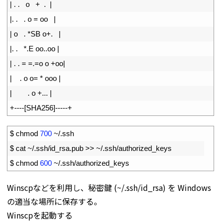
16
|
.
.
o
+
.
|
17
|
.
.
.
o
=
oo
|
18
|
o
.
*
SB
o
+
.
|
19
|
.
.
*
.
E
oo
.
.
oo
|
20
|
.
.
=
=
.
=
o
o
+
oo
|
21
|
.
o
o
=
*
ooo
|
22
|
.
o
+
.
.
.
|
23
+
--
--
[
SHA256
]
--
--
-
+
1
$
chmod
700
~
/
.
ssh
2
$
cat
~
/
.
ssh
/
id_rsa
.
pub
>>
~
/
.
ssh
/
authorized
_
keys
3
$
chmod
600
~
/
.
ssh
/
authorized_keys
Winscpなどを利用し、秘密鍵 (~/.ssh/id_rsa) を Windows
の適当な場所に保存する。
Winscpを起動する