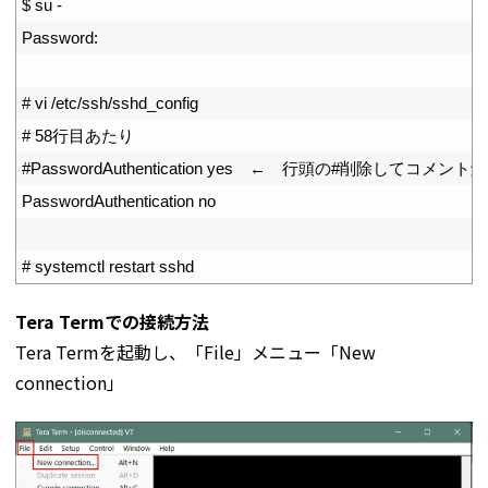
1
$
su
-
2
Password
:
3
4
# vi /etc/ssh/sshd_config
5
# 58行目あたり
6
#PasswordAuthentication yes　←　行頭の#削除してコ
7
PasswordAuthentication 
no
8
9
# systemctl restart sshd
Tera Termでの接続方法
Tera Termを起動し、「File」メニュー「New
connection」