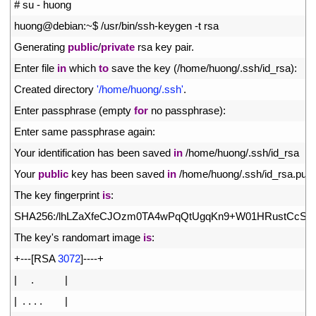
1
# su - huong
2
huong
@
debian
:
~
$
/
usr
/
bin
/
ssh
-
keygen
-
t
rsa
3
Generating 
public
/
private
rsa 
key 
pair
.
4
Enter 
file 
in
which 
to
save 
the 
key
(
/
home
/
huong
/
.
ssh
/
id_rsa
)
:
5
Created 
directory
'/home/huong/.ssh'
.
6
Enter 
passphrase
(
empty 
for
no 
passphrase
)
:
7
Enter 
same 
passphrase 
again
:
8
Your 
identification 
has 
been 
saved 
in
/
home
/
huong
/
.
ssh
/
id_rsa
9
Your 
public
key 
has 
been 
saved 
in
/
home
/
huong
/
.
ssh
/
id_rsa
.
pub
10
The 
key 
fingerprint 
is
:
11
SHA256
:
/
lhLZaXfeCJOzm0TA4wPqQtUgqKn9
+
W01HRustCcSW
12
The 
key
'
s
randomart 
image 
is
:
13
+
--
-
[
RSA
3072
]
--
--
+
14
|
.
|
15
|
.
.
.
.
|