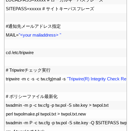
7
SITEPASS
=
xxxxx
# サイトキーパスフレーズ
8
9
#通知先メールアドレス指定
10
MAIL
=
"<your mailaddress> "
11
12
cd
/
etc
/
tripwire
13
14
# Tripwireチェック実行
15
tripwire
-
m
c
-
s
-
c
tw
.
cfg
|
mail
-
s
"Tripwire(R) Integrity Check Repo
16
17
# ポリシーファイル最新化
18
twadmin
-
m
p
-
c
tw
.
cfg
-
p
tw
.
pol
-
S
site
.
key
>
twpol
.
txt
19
perl 
twpolmake
.
pl 
twpol
.
txt
>
twpol
.
txt
.
new
20
twadmin
-
m
P
-
c
tw
.
cfg
-
p
tw
.
pol
-
S
site
.
key
-
Q
$
SITEPASS 
twpol