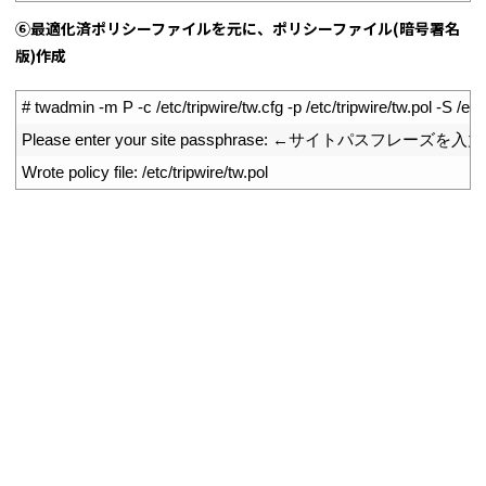
⑥最適化済ポリシーファイルを元に、ポリシーファイル(暗号署名
版)作成
1
# twadmin -m P -c /etc/tripwire/tw.cfg -p /etc/tripwire/tw.pol -S /etc/
2
Please 
enter 
your 
site 
passphrase
:
←サイトパスフレーズを入力
3
Wrote 
policy 
file
:
/
etc
/
tripwire
/
tw
.
pol