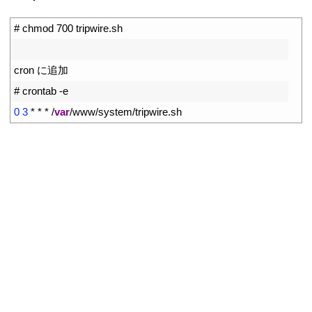
1
# chmod 700 tripwire.sh
2
3
cron
に追加
4
# crontab -e
5
0
3
*
*
*
/
var
/
www
/
system
/
tripwire
.
sh