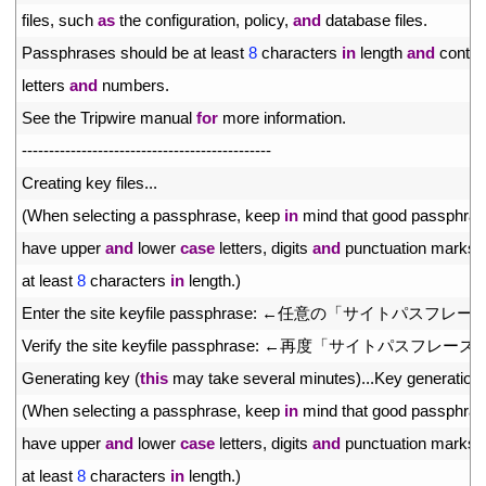
3
files
,
such 
as
the 
configuration
,
policy
,
and
database 
files
.
4
Passphrases 
should 
be 
at 
least
8
characters 
in
length 
and
contai
5
letters 
and
numbers
.
6
See 
the 
Tripwire 
manual 
for
more 
information
.
7
--
--
--
--
--
--
--
--
--
--
--
--
--
--
--
--
--
--
--
--
--
--
--
8
Creating 
key 
files
.
.
.
9
(
When 
selecting
a
passphrase
,
keep 
in
mind 
that 
good 
passphras
10
have 
upper 
and
lower 
case
letters
,
digits 
and
punctuation 
marks
,
11
at 
least
8
characters 
in
length
.
)
12
Enter 
the 
site 
keyfile 
passphrase
:
←任意の「サイトパスフレー
13
Verify 
the 
site 
keyfile 
passphrase
:
←再度「サイトパスフレーズ
14
Generating 
key
(
this
may 
take 
several 
minutes
)
.
.
.
Key 
generation 
15
(
When 
selecting
a
passphrase
,
keep 
in
mind 
that 
good 
passphras
16
have 
upper 
and
lower 
case
letters
,
digits 
and
punctuation 
marks
,
17
at 
least
8
characters 
in
length
.
)