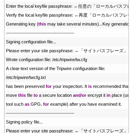
18
Enter 
the 
local 
keyfile 
passphrase
:
←任意の「ローカルパスフレ
19
Verify 
the 
local 
keyfile 
passphrase
:
←再度「ローカルパスフレー
20
Generating 
key
(
this
may 
take 
several 
minutes
)
.
.
.
Key 
generation 
21
--
--
--
--
--
--
--
--
--
--
--
--
--
--
--
--
--
--
--
--
--
--
--
22
Signing 
configuration 
file
.
.
.
23
Please 
enter 
your 
site 
passphrase
:
←「サイトパスフレーズ」を
24
Wrote 
configuration 
file
:
/
etc
/
tripwire
/
tw
.
cfg
25
A
clear
-
text 
version 
of 
the 
Tripwire 
configuration 
file
:
26
/
etc
/
tripwire
/
twcfg
.
txt
27
has 
been 
preserved 
for
your 
inspection
.
It 
is
recommended 
that 
y
28
move 
this
file 
to
a
secure 
location 
and
/
or
encrypt 
it 
in
place
(
usin
29
tool 
such 
as
GPG
,
for
example
)
after 
you 
have 
examined 
it
.
30
--
--
--
--
--
--
--
--
--
--
--
--
--
--
--
--
--
--
--
--
--
--
--
31
Signing 
policy 
file
.
.
.
32
Please 
enter 
your 
site 
passphrase
:
←「サイトパスフレーズ」を