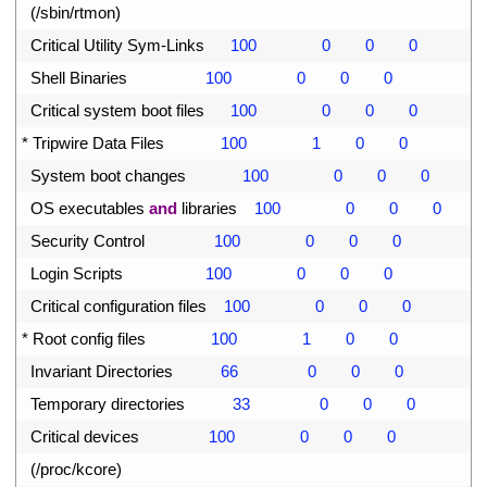
7
(
/
sbin
/
rtmon
)
8
Critical 
Utility 
Sym
-
Links
100
0
0
0
9
Shell 
Binaries
100
0
0
0
0
Critical 
system 
boot 
files
100
0
0
0
1
*
Tripwire 
Data 
Files
100
1
0
0
2
System 
boot 
changes
100
0
0
0
3
OS 
executables 
and
libraries
100
0
0
0
4
Security 
Control
100
0
0
0
5
Login 
Scripts
100
0
0
0
6
Critical 
configuration 
files
100
0
0
0
7
*
Root 
config 
files
100
1
0
0
8
Invariant 
Directories
66
0
0
0
9
Temporary 
directories
33
0
0
0
0
Critical 
devices
100
0
0
0
1
(
/
proc
/
kcore
)