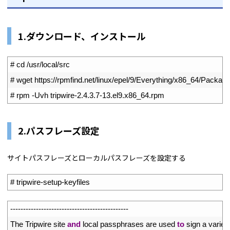
1.ダウンロード、インストール
1
# cd /usr/local/src
2
# wget https://rpmfind.net/linux/epel/9/Everything/x86_64/Package
3
# rpm -Uvh tripwire-2.4.3.7-13.el9.x86_64.rpm
2.パスフレーズ設定
サイトパスフレーズとローカルパスフレーズを設定する
1
# tripwire-setup-keyfiles
1
--
--
--
--
--
--
--
--
--
--
--
--
--
--
--
--
--
--
--
--
--
--
--
2
The 
Tripwire 
site 
and
local 
passphrases 
are 
used 
to
sign
a
variety