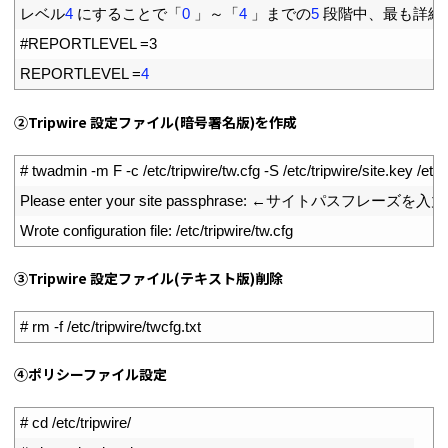
6
レベル
4
にすることで「
0
」～「
4
」までの
5
段階中、最も詳細
7
#REPORTLEVEL =3
8
REPORTLEVEL
=
4
②Tripwire 設定ファイル(暗号署名版)を作成
1
# twadmin -m F -c /etc/tripwire/tw.cfg -S /etc/tripwire/site.key /etc/
2
Please 
enter 
your 
site 
passphrase
:
←サイトパスフレーズを入力
3
Wrote 
configuration 
file
:
/
etc
/
tripwire
/
tw
.
cfg
③Tripwire 設定ファイル(テキスト版)削除
1
# rm -f /etc/tripwire/twcfg.txt
④ポリシーファイル設定
1
# cd /etc/tripwire/