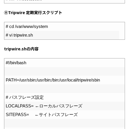
⑧Tripwire 定期実行スクリプト
1
# cd /var/www/system
2
# vi tripwire.sh
tripwire.shの内容
1
#!/bin/bash
2
3
PATH
=
/
usr
/
sbin
:
/
usr
/
bin
:
/
bin
:
/
usr
/
local
/
tripwire
/
sbin
4
5
# パスフレーズ設定
6
LOCALPASS
=
←ローカルパスフレーズ
7
SITEPASS
=
　←サイトパスフレーズ
8