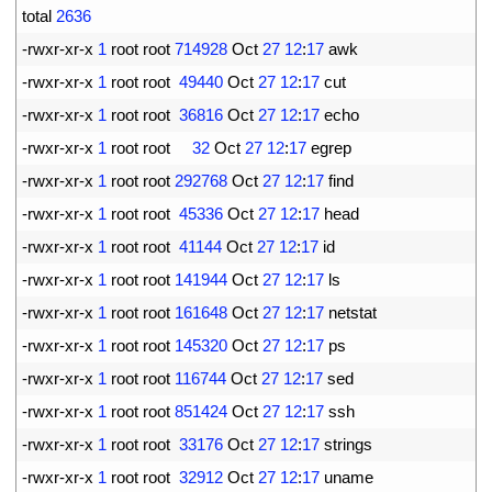
5
total
2636
6
-
rwxr
-
xr
-
x
1
root 
root
714928
Oct
27
12
:
17
awk
7
-
rwxr
-
xr
-
x
1
root 
root
49440
Oct
27
12
:
17
cut
8
-
rwxr
-
xr
-
x
1
root 
root
36816
Oct
27
12
:
17
echo
9
-
rwxr
-
xr
-
x
1
root 
root
32
Oct
27
12
:
17
egrep
10
-
rwxr
-
xr
-
x
1
root 
root
292768
Oct
27
12
:
17
find
11
-
rwxr
-
xr
-
x
1
root 
root
45336
Oct
27
12
:
17
head
12
-
rwxr
-
xr
-
x
1
root 
root
41144
Oct
27
12
:
17
id
13
-
rwxr
-
xr
-
x
1
root 
root
141944
Oct
27
12
:
17
ls
14
-
rwxr
-
xr
-
x
1
root 
root
161648
Oct
27
12
:
17
netstat
15
-
rwxr
-
xr
-
x
1
root 
root
145320
Oct
27
12
:
17
ps
16
-
rwxr
-
xr
-
x
1
root 
root
116744
Oct
27
12
:
17
sed
17
-
rwxr
-
xr
-
x
1
root 
root
851424
Oct
27
12
:
17
ssh
18
-
rwxr
-
xr
-
x
1
root 
root
33176
Oct
27
12
:
17
strings
19
-
rwxr
-
xr
-
x
1
root 
root
32912
Oct
27
12
:
17
uname