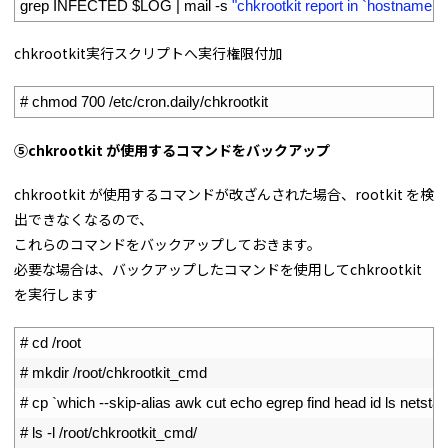
27
grep 
INFECTED
$
LOG
|
mail
-
s
"chkrootkit report in `hostname`"
chkrootkit実行スクリプトへ実行権限付加
1
# chmod 700 /etc/cron.daily/chkrootkit
⑤chkrootkit が使用するコマンドをバックアップ
chkrootkit が使用するコマンドが改ざんされた場合、rootkit を検
出できなくなるので、
これらのコマンドをバックアップしておきます。
必要な場合は、バックアップしたコマンドを使用してchkrootkit
を実行します
1
# cd /root
2
# mkdir /root/chkrootkit_cmd
3
# cp `which --skip-alias awk cut echo egrep find head id ls netst
4
# ls -l /root/chkrootkit_cmd/