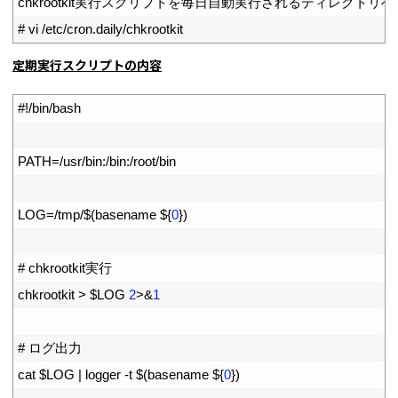
1
chkrootkit
実行スクリプトを毎日自動実行されるディレクトリへ
2
# vi /etc/cron.daily/chkrootkit
定期実行スクリプトの内容
1
#!/bin/bash
2
3
PATH
=
/
usr
/
bin
:
/
bin
:
/
root
/
bin
4
5
LOG
=
/
tmp
/
$
(
basename
$
{
0
}
)
6
7
# chkrootkit実行
8
chkrootkit
>
$
LOG
2
>
&
1
9
10
# ログ出力
11
cat
$
LOG
|
logger
-
t
$
(
basename
$
{
0
}
)