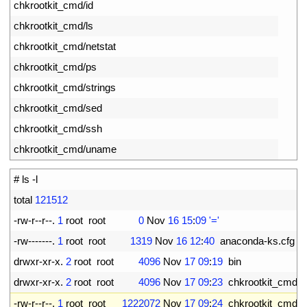
9
chkrootkit_cmd
/
id
10
chkrootkit_cmd
/
ls
11
chkrootkit_cmd
/
netstat
12
chkrootkit_cmd
/
ps
13
chkrootkit_cmd
/
strings
14
chkrootkit_cmd
/
sed
15
chkrootkit_cmd
/
ssh
16
chkrootkit_cmd
/
uname
1
# ls -l
2
total
121512
3
-
rw
-
r
--
r
--
.
1
root  
root
0
Nov
16
15
:
09
'='
4
-
rw
--
--
--
-
.
1
root  
root
1319
Nov
16
12
:
40
anaconda
-
ks
.
cfg
5
drwxr
-
xr
-
x
.
2
root  
root
4096
Nov
17
09
:
19
bin
6
drwxr
-
xr
-
x
.
2
root  
root
4096
Nov
17
09
:
23
chkrootkit_cmd
7
-
rw
-
r
--
r
--
.
1
root  
root
1222072
Nov
17
09
:
24
chkrootkit_cmd
.
t