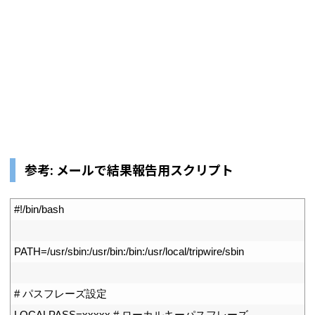
参考: メールで結果報告用スクリプト
1
#!/bin/bash
2
3
PATH
=
/
usr
/
sbin
:
/
usr
/
bin
:
/
bin
:
/
usr
/
local
/
tripwire
/
sbin
4
5
# パスフレーズ設定
6
LOCALPASS
=
xxxxx
# ローカルキーパスフレーズ