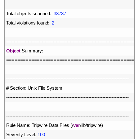
2
3
Total 
objects 
scanned
:
33787
4
Total 
violations 
found
:
2
5
6
===
===
===
===
===
===
===
===
===
===
===
===
===
===
===
==
7
Object
Summary
:
8
===
===
===
===
===
===
===
===
===
===
===
===
===
===
===
==
9
0
--
--
--
--
--
--
--
--
--
--
--
--
--
--
--
--
--
--
--
--
--
--
--
--
--
--
--
--
--
--
--
--
--
--
--
--
--
--
--
-
1
# Section: Unix File System
2
--
--
--
--
--
--
--
--
--
--
--
--
--
--
--
--
--
--
--
--
--
--
--
--
--
--
--
--
--
--
--
--
--
--
--
--
--
--
--
-
3
4
--
--
--
--
--
--
--
--
--
--
--
--
--
--
--
--
--
--
--
--
--
--
--
--
--
--
--
--
--
--
--
--
--
--
--
--
--
--
--
-
5
Rule 
Name
:
Tripwire 
Data 
Files
(
/
var
/
lib
/
tripwire
)
6
Severity 
Level
:
100