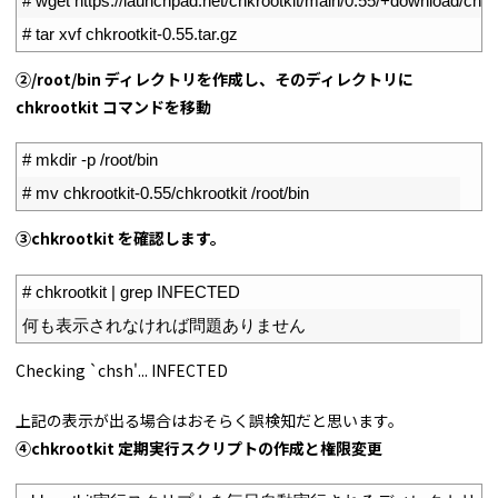
2
# wget https://launchpad.net/chkrootkit/main/0.55/+download/chkro
3
# tar xvf chkrootkit-0.55.tar.gz
➁/root/bin ディレクトリを作成し、そのディレクトリに
chkrootkit コマンドを移動
1
# mkdir -p /root/bin
2
# mv chkrootkit-0.55/chkrootkit /root/bin
➂chkrootkit を確認します。
1
# chkrootkit | grep INFECTED
2
何も表示されなければ問題ありません
Checking `chsh'... INFECTED
上記の表示が出る場合はおそらく誤検知だと思います。
④chkrootkit 定期実行スクリプトの作成と権限変更