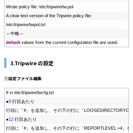
33
Wrote 
policy 
file
:
/
etc
/
tripwire
/
tw
.
pol
34
A
clear
-
text 
version 
of 
the 
Tripwire 
policy 
file
:
35
/
etc
/
tripwire
/
twpol
.
txt
36
～中略～
37
default
values 
from 
the 
current 
configuration 
file 
are 
used
.
3.Tripwire の設定
①設定ファイル編集
1
# vi /etc/tripwire/twcfg.txt
2
●
9
行目あたり
3
行頭に「
#」を追加し、その下の行に「LOOSEDIRECTORYCHE
4
●
12
行目あたり
5
行頭に「
#」を追加し、その下の行に「REPORTLEVEL =4」