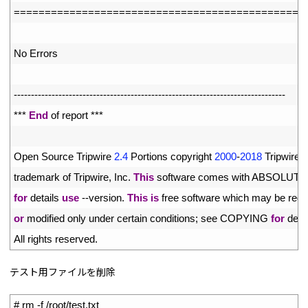
2
===
===
===
===
===
===
===
===
===
===
===
===
===
===
===
==
3
4
No 
Errors
5
6
--
--
--
--
--
--
--
--
--
--
--
--
--
--
--
--
--
--
--
--
--
--
--
--
--
--
--
--
--
--
--
--
--
--
--
--
--
--
--
-
7
*
*
*
End
of 
report *
*
*
8
9
Open 
Source 
Tripwire
2.4
Portions 
copyright
2000
-
2018
Tripwire
,
00
trademark 
of 
Tripwire
,
Inc
.
This
software 
comes 
with 
ABSOLUTE
01
for
details 
use
--
version
.
This
is
free 
software 
which 
may 
be 
redi
02
or
modified 
only 
under 
certain 
conditions
;
see 
COPYING 
for
detai
03
All 
rights 
reserved
.
テスト用ファイルを削除
1
# rm -f /root/test.txt