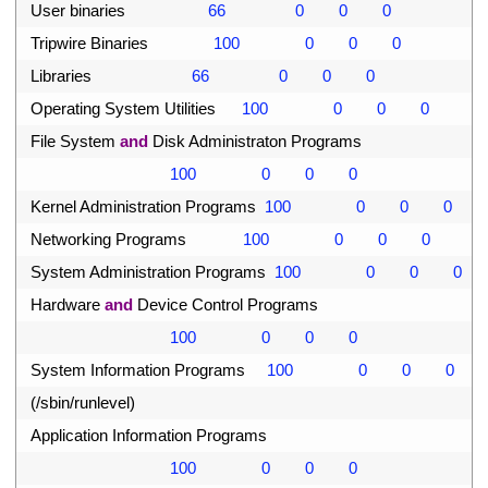
2
User 
binaries
66
0
0
0
3
Tripwire 
Binaries
100
0
0
0
4
Libraries
66
0
0
0
5
Operating 
System 
Utilities
100
0
0
0
6
File 
System 
and
Disk 
Administraton 
Programs
7
100
0
0
0
8
Kernel 
Administration 
Programs
100
0
0
0
9
Networking 
Programs
100
0
0
0
0
System 
Administration 
Programs
100
0
0
0
1
Hardware 
and
Device 
Control 
Programs
2
100
0
0
0
3
System 
Information 
Programs
100
0
0
0
4
(
/
sbin
/
runlevel
)
5
Application 
Information 
Programs
6
100
0
0
0