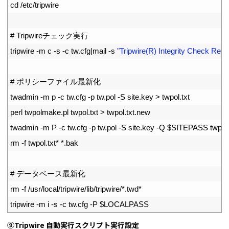
9
cd
/
etc
/
tripwire
10
11
# Tripwireチェック実行
12
tripwire
-
m
c
-
s
-
c
tw
.
cfg
|
mail
-
s
"Tripwire(R) Integrity Check Repo
13
14
# ポリシーファイル最新化
15
twadmin
-
m
p
-
c
tw
.
cfg
-
p
tw
.
pol
-
S
site
.
key
>
twpol
.
txt
16
perl 
twpolmake
.
pl 
twpol
.
txt
>
twpol
.
txt
.
new
17
twadmin
-
m
P
-
c
tw
.
cfg
-
p
tw
.
pol
-
S
site
.
key
-
Q
$
SITEPASS 
twpol
18
rm
-
f
twpol
.
txt*
*
.
bak
19
20
# データベース最新化
21
rm
-
f
/
usr
/
local
/
tripwire
/
lib
/
tripwire
/
*
.
twd*
22
tripwire
-
m
i
-
s
-
c
tw
.
cfg
-
P
$
LOCALPASS
⑨Tripwire 自動実行スクリプト実行設定