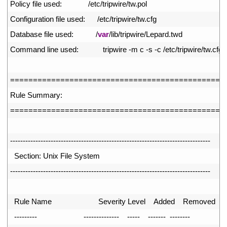
7
Policy 
file 
used
:
/
etc
/
tripwire
/
tw
.
pol
8
Configuration 
file 
used
:
/
etc
/
tripwire
/
tw
.
cfg
9
Database 
file 
used
:
/
var
/
lib
/
tripwire
/
Lepard
.
twd
0
Command 
line 
used
:
tripwire
-
m
c
-
s
-
c
/
etc
/
tripwire
/
tw
.
cfg
1
2
===
===
===
===
===
===
===
===
===
===
===
===
===
===
===
==
3
Rule 
Summary
:
4
===
===
===
===
===
===
===
===
===
===
===
===
===
===
===
==
5
6
--
--
--
--
--
--
--
--
--
--
--
--
--
--
--
--
--
--
--
--
--
--
--
--
--
--
--
--
--
--
--
--
--
--
--
--
--
--
--
-
7
Section
:
Unix 
File 
System
8
--
--
--
--
--
--
--
--
--
--
--
--
--
--
--
--
--
--
--
--
--
--
--
--
--
--
--
--
--
--
--
--
--
--
--
--
--
--
--
-
9
0
Rule 
Name                       
Severity 
Level    
Added    
Removed  
Mo
1
--
--
--
--
-
--
--
--
--
--
--
--
--
--
-
--
--
--
-
--
--
--
--