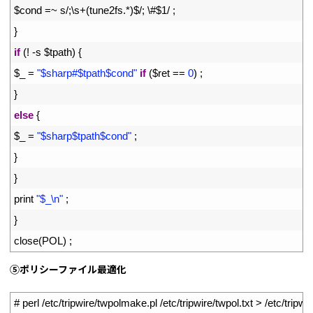
28
$
cond
=
~
s
/
;
\
s
+
(
tune2fs
.
*
)
$
/
;
\
#$1/ ;
29
}
30
if
(
!
-
s
$
tpath
)
{
31
$
_
=
"$sharp#$tpath$cond"
if
(
$
ret
==
0
)
;
32
}
33
else
{
34
$
_
=
"$sharp$tpath$cond"
;
35
}
36
}
37
print
"$_\n"
;
38
}
39
close
(
POL
)
;
⑤ポリシーファイル最適化
1
# perl /etc/tripwire/twpolmake.pl /etc/tripwire/twpol.txt > /etc/tripwi