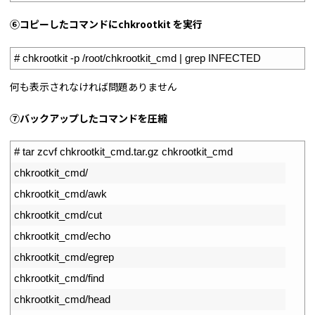
⑥コピーしたコマンドにchkrootkit を実行
1
# chkrootkit -p /root/chkrootkit_cmd | grep INFECTED
何も表示されなければ問題ありません
⑦バックアップしたコマンドを圧縮
1
# tar zcvf chkrootkit_cmd.tar.gz chkrootkit_cmd
2
chkrootkit_cmd
/
3
chkrootkit_cmd
/
awk
4
chkrootkit_cmd
/
cut
5
chkrootkit_cmd
/
echo
6
chkrootkit_cmd
/
egrep
7
chkrootkit_cmd
/
find
8
chkrootkit_cmd
/
head