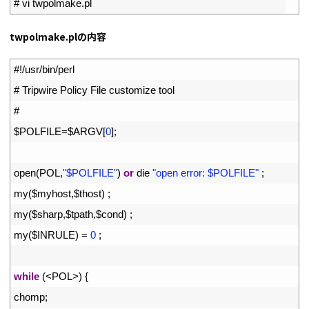
2
# vi twpolmake.pl
twpolmake.plの内容
1
#!/usr/bin/perl
2
# Tripwire Policy File customize tool
3
#
4
$
POLFILE
=
$
ARGV
[
0
]
;
5
6
open
(
POL
,
"$POLFILE"
)
or
die
"open error: $POLFILE"
;
7
my
(
$
myhost
,
$
thost
)
;
8
my
(
$
sharp
,
$
tpath
,
$
cond
)
;
9
my
(
$
INRULE
)
=
0
;
10
11
while
(
<
POL
>
)
{
12
chomp
;