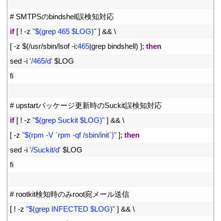
12
13
# SMTPSのbindshell誤検知対応
14
if
[
!
-
z
"$(grep 465 $LOG)"
]
&&
\
15
[
-
z
$
(
/
usr
/
sbin
/
lsof
-
i
:
465
|
grep 
bindshell
)
]
;
then
16
sed
-
i
'/465/d'
$
LOG
17
fi
18
19
# upstartパッケージ更新時のSuckit誤検知対応
20
if
[
!
-
z
"$(grep Suckit $LOG)"
]
&&
\
21
[
-
z
"$(rpm -V `rpm -qf /sbin/init`)"
]
;
then
22
sed
-
i
'/Suckit/d'
$
LOG
23
fi
24
25
# rootkit検知時のみroot宛メール送信
26
[
!
-
z
"$(grep INFECTED $LOG)"
]
&&
\