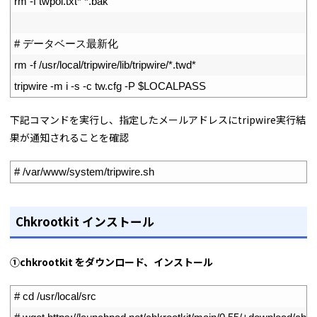
21
rm
-
f
twpol
.
txt*
*
.
bak
22
23
# データベース最新化
24
rm
-
f
/
usr
/
local
/
tripwire
/
lib
/
tripwire
/
*
.
twd*
25
tripwire
-
m
i
-
s
-
c
tw
.
cfg
-
P
$
LOCALPASS
下記コマンドを実行し、指定したメールアドレスにtripwire実行結
果が通知されることを確認
1
# /var/www/system/tripwire.sh
Chkrootkit インストール
①chkrootkit をダウンロード、インストール
1
# cd /usr/local/src