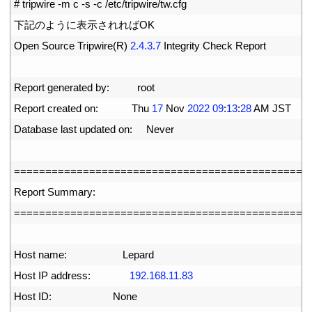
2
# tripwire -m c -s -c /etc/tripwire/tw.cfg
3
下記のように表示されれば
OK
4
Open 
Source 
Tripwire
(
R
)
2.4.3.7
Integrity 
Check 
Report
5
6
Report 
generated 
by
:
root
7
Report 
created 
on
:
Thu
17
Nov
2022
09
:
13
:
28
AM 
JST
8
Database 
last 
updated 
on
:
Never
9
0
===
===
===
===
===
===
===
===
===
===
===
===
===
===
===
==
1
Report 
Summary
:
2
===
===
===
===
===
===
===
===
===
===
===
===
===
===
===
==
3
4
Host 
name
:
Lepard
5
Host 
IP 
address
:
192.168.11.83
6
Host 
ID
:
None