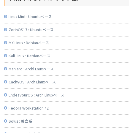
Linux Mint : Ubuntuベース
ZorinOS17 : Ubuntuベース
MX Linux : Debianベース
Kali Linux : Debianベース
Manjaro : Archl Lnuxベース
CachyOS : Arch Linuxベース
EndeavourOS : Arch Linuxベース
Fedora Workstation 42
Solus : 独立系