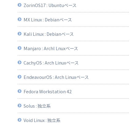
ZorinOS17 : Ubuntuベース
MX Linux : Debianベース
Kali Linux : Debianベース
Manjaro : Archl Lnuxベース
CachyOS : Arch Linuxベース
EndeavourOS : Arch Linuxベース
Fedora Workstation 42
Solus : 独立系
Void Linux : 独立系