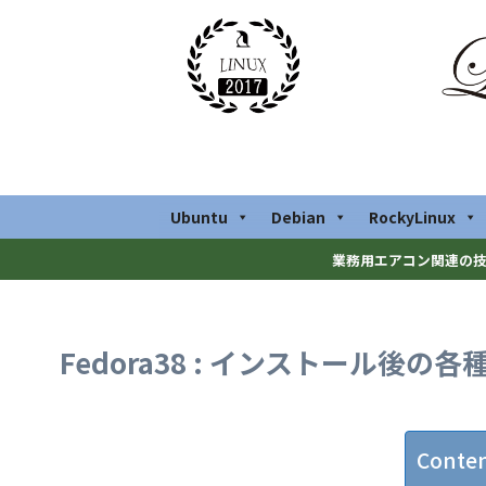
Ubuntu
Debian
RockyLinux
業務用エアコン関連の技
Fedora38 : インストール後の各
Conte