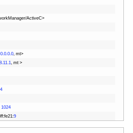
workManager
/
ActiveC
>
0.0.0.0
,
mt
>
8.11.1
,
mt
>
4
1024
ff
:
fe21
:
9