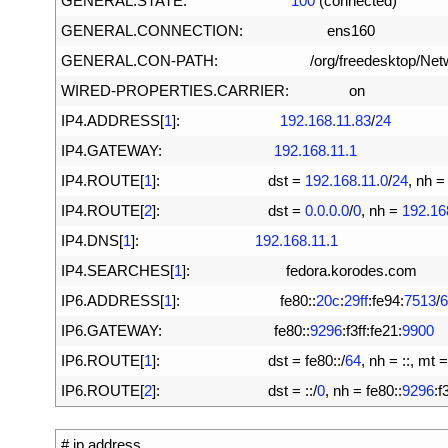
7
GENERAL
.
STATE
:
100
(
connected
)
8
GENERAL
.
CONNECTION
:
ens160
9
GENERAL
.
CON
-
PATH
:
/
org
/
freedesktop
/
Net
10
WIRED
-
PROPERTIES
.
CARRIER
:
on
11
IP4
.
ADDRESS
[
1
]
:
192.168.11.83
/
24
12
IP4
.
GATEWAY
:
192.168.11.1
13
IP4
.
ROUTE
[
1
]
:
dst
=
192.168.11.0
/
24
,
nh
=
14
IP4
.
ROUTE
[
2
]
:
dst
=
0.0.0.0
/
0
,
nh
=
192.16
15
IP4
.
DNS
[
1
]
:
192.168.11.1
16
IP4
.
SEARCHES
[
1
]
:
fedora
.
korodes
.
com
17
IP6
.
ADDRESS
[
1
]
:
fe80
::
20c
:
29ff
:
fe94
:
7513
/
6
18
IP6
.
GATEWAY
:
fe80
::
9296
:
f3ff
:
fe21
:
9900
19
IP6
.
ROUTE
[
1
]
:
dst
=
fe80
::
/
64
,
nh
=
::
,
mt
=
20
IP6
.
ROUTE
[
2
]
:
dst
=
::
/
0
,
nh
=
fe80
::
9296
:
f3
1
# ip address