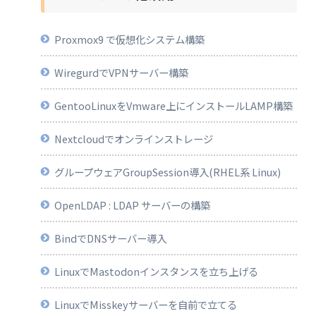
Proxmox9 で仮想化システム構築
WiregurdでVPNサーバー構築
GentooLinuxをVmware上にインストールLAMP構築
Nextcloudでオンラインストレージ
グループウェアGroupSession導入(RHEL系 Linux)
OpenLDAP : LDAP サーバーの構築
BindでDNSサーバー導入
LinuxでMastodonインスタンスを立ち上げる
LinuxでMisskeyサーバーを自前で立てる