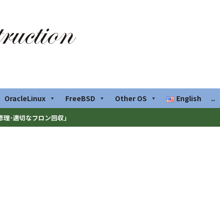
OracleLinux
FreeBSD
Other OS
English
..
修理･適切なフロン回収」