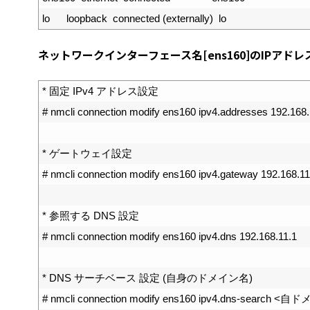
4
lo      
loopback  
connected
(
externally
)
lo
ネットワークインターフェース名[ens160]のIPアドレスを"
1
*
固定
IPv4
アドレス設定
2
# nmcli connection modify ens160 ipv4.addresses 192.168.
3
4
*
ゲートウェイ設定
5
# nmcli connection modify ens160 ipv4.gateway 192.168.11
6
7
*
参照する
DNS
設定
8
# nmcli connection modify ens160 ipv4.dns 192.168.11.1
9
10
*
DNS
サーチベース
設定
(
自身のドメイン名
)
11
# nmcli connection modify ens160 ipv4.dns-search 