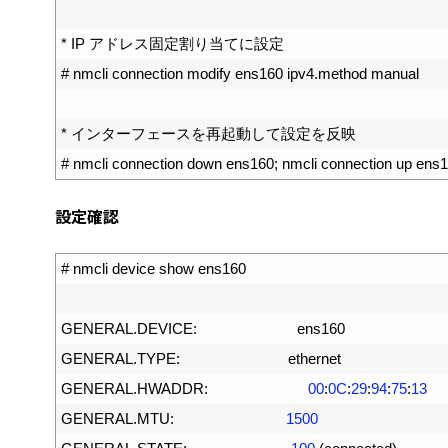
12
13
*
IP
アドレス固定割り当てに設定
14
# nmcli connection modify ens160 ipv4.method manual
15
16
*
インターフェースを再起動して設定を反映
17
# nmcli connection down ens160; nmcli connection up ens
設定確認
1
# nmcli device show ens160
2
3
GENERAL
.
DEVICE
:
ens160
4
GENERAL
.
TYPE
:
ethernet
5
GENERAL
.
HWADDR
:
00
:
0C
:
29
:
94
:
75
:
13
6
GENERAL
.
MTU
:
1500