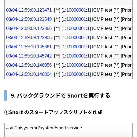
4
5
03
/
04
-
12
:
59
:
09.123471
[
*
*
]
[
1
:
10000001
:
1
]
ICMP 
test
[
*
*
]
[
Priority
6
03
/
04
-
12
:
59
:
09.123549
[
*
*
]
[
1
:
10000001
:
1
]
ICMP 
test
[
*
*
]
[
Priority
7
03
/
04
-
12
:
59
:
09.123866
[
*
*
]
[
1
:
10000001
:
1
]
ICMP 
test
[
*
*
]
[
Priority
8
03
/
04
-
12
:
59
:
09.123905
[
*
*
]
[
1
:
10000001
:
1
]
ICMP 
test
[
*
*
]
[
Priority
9
03
/
04
-
12
:
59
:
10.145661
[
*
*
]
[
1
:
10000001
:
1
]
ICMP 
test
[
*
*
]
[
Priority
10
03
/
04
-
12
:
59
:
10.145742
[
*
*
]
[
1
:
10000001
:
1
]
ICMP 
test
[
*
*
]
[
Priority
11
03
/
04
-
12
:
59
:
10.146056
[
*
*
]
[
1
:
10000001
:
1
]
ICMP 
test
[
*
*
]
[
Priority
12
03
/
04
-
12
:
59
:
10.146094
[
*
*
]
[
1
:
10000001
:
1
]
ICMP 
test
[
*
*
]
[
Priority
9. バックグラウンドで Snortを実行する
①Snort のスタートアップスクリプトを作成
1
# vi /lib/systemd/system/snort.service
2