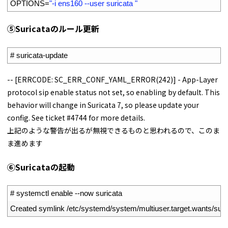
5
OPTIONS
=
"-i ens160 --user suricata "
⑤Suricataのルール更新
1
# suricata-update
-- [ERRCODE: SC_ERR_CONF_YAML_ERROR(242)] - App-Layer
protocol sip enable status not set, so enabling by default. This
behavior will change in Suricata 7, so please update your
config. See ticket #4744 for more details.
上記のような警告が出るが無視できるものと思われるので、このま
ま進めます
⑥Suricataの起動
1
# systemctl enable --now suricata
2
Created 
symlink
/
etc
/
systemd
/
system
/
multiuser
.
target
.
wants
/
suri