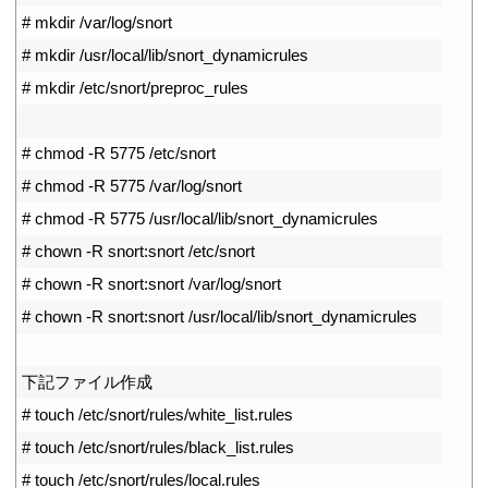
3
# mkdir /var/log/snort
4
# mkdir /usr/local/lib/snort_dynamicrules
5
# mkdir /etc/snort/preproc_rules
6
7
# chmod -R 5775 /etc/snort
8
# chmod -R 5775 /var/log/snort
9
# chmod -R 5775 /usr/local/lib/snort_dynamicrules
10
# chown -R snort:snort /etc/snort
11
# chown -R snort:snort /var/log/snort
12
# chown -R snort:snort /usr/local/lib/snort_dynamicrules
13
14
下記ファイル作成
15
# touch /etc/snort/rules/white_list.rules
16
# touch /etc/snort/rules/black_list.rules
17
# touch /etc/snort/rules/local.rules