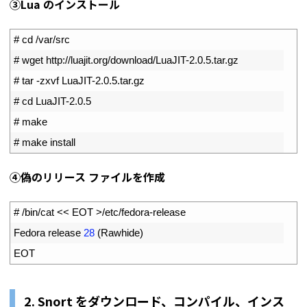
③Lua のインストール
1
# cd /var/src
2
# wget http://luajit.org/download/LuaJIT-2.0.5.tar.gz
3
# tar -zxvf LuaJIT-2.0.5.tar.gz
4
# cd LuaJIT-2.0.5
5
# make
6
# make install
④偽のリリース ファイルを作成
1
# /bin/cat << EOT >/etc/fedora-release
2
Fedora 
release
28
(
Rawhide
)
3
EOT
2. Snort をダウンロード、コンパイル、インス