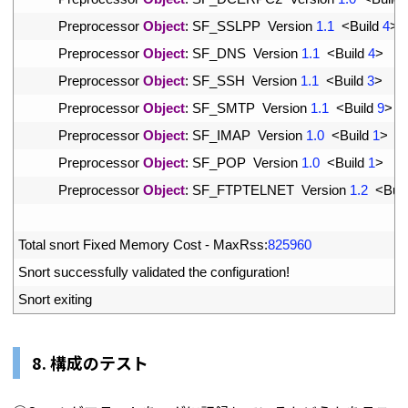
28
Preprocessor 
Object
:
SF_SSLPP  
Version
1.1
<
Build
4
>
29
Preprocessor 
Object
:
SF_DNS  
Version
1.1
<
Build
4
>
30
Preprocessor 
Object
:
SF_SSH  
Version
1.1
<
Build
3
>
31
Preprocessor 
Object
:
SF_SMTP  
Version
1.1
<
Build
9
>
32
Preprocessor 
Object
:
SF_IMAP  
Version
1.0
<
Build
1
>
33
Preprocessor 
Object
:
SF_POP  
Version
1.0
<
Build
1
>
34
Preprocessor 
Object
:
SF_FTPTELNET  
Version
1.2
<
Buil
35
36
Total 
snort 
Fixed 
Memory 
Cost
-
MaxRss
:
825960
37
Snort 
successfully 
validated 
the 
configuration
!
38
Snort 
exiting
8. 構成のテスト