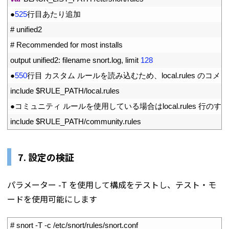
23
●
525
行目あたり追加
24
# unified2
25
# Recommended for most installs
26
output 
unified2
:
filename 
snort
.
log
,
limit
128
27
●
550
行目
カスタム
ルールを読み込むため、
local
.
rules
のコメン
28
include
$
RULE_PATH
/
local
.
rules
29
●コミュニティ
ルールを使用している場合は
local
.
rules
行のすぐ
30
include
$
RULE_PATH
/
community
.
rules
7. 設定の検証
パラメーター -T を使用して構成をテストし、テスト・モ
ードを使用可能にします
1
# snort -T -c /etc/snort/rules/snort.conf