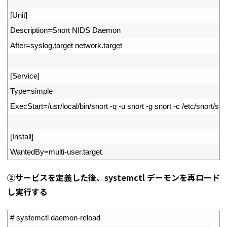
3
[
Unit
]
4
Description
=
Snort 
NIDS 
Daemon
5
After
=
syslog
.
target 
network
.
target
6
7
[
Service
]
8
Type
=
simple
9
ExecStart
=
/
usr
/
local
/
bin
/
snort
-
q
-
u
snort
-
g
snort
-
c
/
etc
/
snort
/
sno
10
11
[
Install
]
12
WantedBy
=
multi
-
user
.
target
②サービスを定義した後、systemctl デーモンを再ロード
し実行する
1
# systemctl daemon-reload