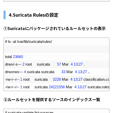
4.Suricata Rulesの設定
①Suricataにパッケージされているルールセットの表示
1
# ls -al /var/lib/suricata/rules/
2
3
total
23660
4
drwxr
-
s
--
-
2
root     
suricata
57
Mar
4
13
:
27
.
5
drwxrws
--
-
4
suricata 
suricata
33
Mar
4
13
:
27
.
.
6
-
rw
-
r
--
r
--
1
root     
suricata
3228
Mar
4
13
:
27
classification
.
conf
7
-
rw
-
r
--
r
--
1
root     
suricata
24221556
Mar
4
13
:
27
suricata
.
rules
②ルールセットを提供するソースのインデックス一覧
1
# suricata-update list-sources