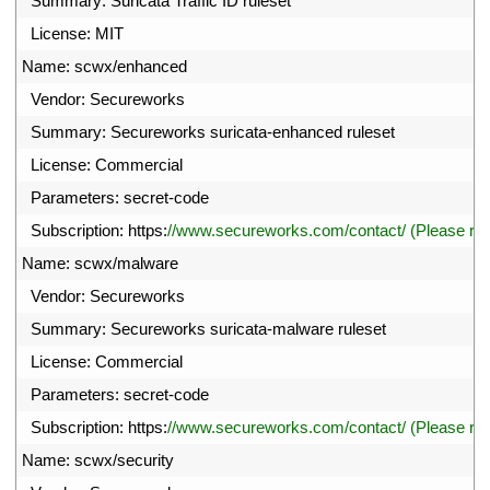
16
Summary
:
Suricata 
Traffic 
ID 
ruleset
17
License
:
MIT
18
Name
:
scwx
/
enhanced
19
Vendor
:
Secureworks
20
Summary
:
Secureworks 
suricata
-
enhanced 
ruleset
21
License
:
Commercial
22
Parameters
:
secret
-
code
23
Subscription
:
https
:
//www.secureworks.com/contact/ (Please r
24
Name
:
scwx
/
malware
25
Vendor
:
Secureworks
26
Summary
:
Secureworks 
suricata
-
malware 
ruleset
27
License
:
Commercial
28
Parameters
:
secret
-
code
29
Subscription
:
https
:
//www.secureworks.com/contact/ (Please r
30
Name
:
scwx
/
security