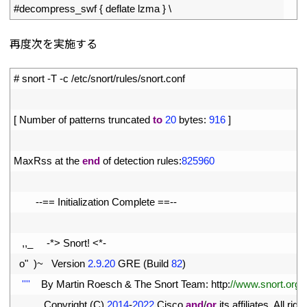
4
#decompress_swf { deflate lzma } \
再度次を実施する
1
# snort -T -c /etc/snort/rules/snort.conf
2
3
[
Number 
of 
patterns 
truncated 
to
20
bytes
:
916
]
4
5
MaxRss 
at 
the 
end
of 
detection 
rules
:
825960
6
7
--
==
Initialization 
Complete
==
--
8
9
,
,
_
-
*
>
Snort
!
<
*
-
10
o
"
)
~
Version
2.9.20
GRE
(
Build
82
)
11
''
''
By 
Martin 
Roesch
&
The 
Snort 
Team
:
http
:
//www.snort.org/
12
Copyright
(
C
)
2014
-
2022
Cisco 
and
/
or
its 
affiliates
.
All 
right