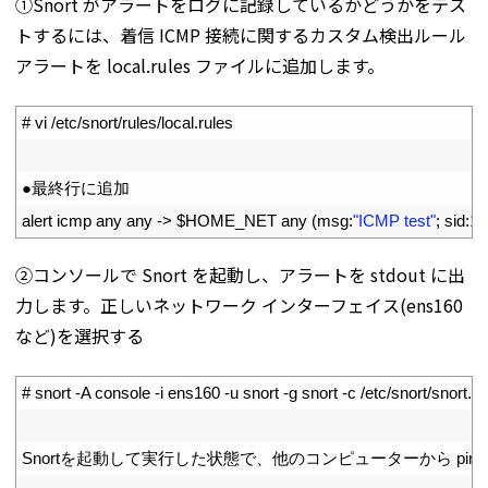
①Snort がアラートをログに記録しているかどうかをテス
トするには、着信 ICMP 接続に関するカスタム検出ルール
アラートを local.rules ファイルに追加します。
1
# vi /etc/snort/rules/local.rules
2
3
●最終行に追加
4
alert 
icmp 
any 
any
->
$
HOME_NET 
any
(
msg
:
"ICMP test"
;
sid
:
10
②コンソールで Snort を起動し、アラートを stdout に出
力します。正しいネットワーク インターフェイス(ens160
など)を選択する
1
# snort -A console -i ens160 -u snort -g snort -c /etc/snort/snort.c
2
3
Snort
を起動して実行した状態で、他のコンピューターから
ping