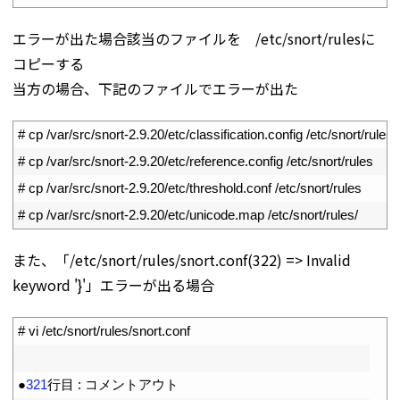
エラーが出た場合該当のファイルを /etc/snort/rulesに
コピーする
当方の場合、下記のファイルでエラーが出た
1
# cp /var/src/snort-2.9.20/etc/classification.config /etc/snort/rules
2
# cp /var/src/snort-2.9.20/etc/reference.config /etc/snort/rules
3
# cp /var/src/snort-2.9.20/etc/threshold.conf /etc/snort/rules
4
# cp /var/src/snort-2.9.20/etc/unicode.map /etc/snort/rules/
また、「/etc/snort/rules/snort.conf(322) => Invalid
keyword '}'」エラーが出る場合
1
# vi /etc/snort/rules/snort.conf
2
3
●
321
行目
:
コメントアウト