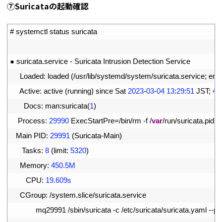
⑦Suricataの起動確認
1
# systemctl status suricata
2
3
●
suricata
.
service
-
Suricata 
Intrusion 
Detection 
Service
4
Loaded
:
loaded
(
/
usr
/
lib
/
systemd
/
system
/
suricata
.
service
;
ena
5
Active
:
active
(
running
)
since 
Sat
2023
-
03
-
04
13
:
29
:
51
JST
;
48
6
Docs
:
man
:
suricata
(
1
)
7
Process
:
29990
ExecStartPre
=
/
bin
/
rm
-
f
/
var
/
run
/
suricata
.
pid
(
8
Main 
PID
:
29991
(
Suricata
-
Main
)
9
Tasks
:
8
(
limit
:
5320
)
10
Memory
:
450.5M
11
CPU
:
19.609s
12
CGroup
:
/
system
.
slice
/
suricata
.
service
13
mq29991
/
sbin
/
suricata
-
c
/
etc
/
suricata
/
suricata
.
yaml
--
pid