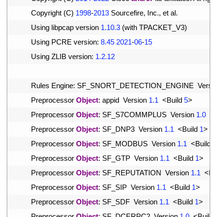
13
Copyright
(
C
)
1998
-
2013
Sourcefire
,
Inc
.
,
et 
al
.
14
Using 
libpcap 
version
1.10.3
(
with 
TPACKET_V3
)
15
Using 
PCRE 
version
:
8.45
2021
-
06
-
15
16
Using 
ZLIB 
version
:
1.2.12
17
18
Rules 
Engine
:
SF_SNORT_DETECTION_ENGINE  
Versi
19
Preprocessor 
Object
:
appid  
Version
1.1
<
Build
5
>
20
Preprocessor 
Object
:
SF_S7COMMPLUS  
Version
1.0
<
21
Preprocessor 
Object
:
SF_DNP3  
Version
1.1
<
Build
1
>
22
Preprocessor 
Object
:
SF_MODBUS  
Version
1.1
<
Build
1
23
Preprocessor 
Object
:
SF_GTP  
Version
1.1
<
Build
1
>
24
Preprocessor 
Object
:
SF_REPUTATION  
Version
1.1
<
Bu
25
Preprocessor 
Object
:
SF_SIP  
Version
1.1
<
Build
1
>
26
Preprocessor 
Object
:
SF_SDF  
Version
1.1
<
Build
1
>
27
Preprocessor 
Object
:
SF_DCERPC2  
Version
1.0
<
Build