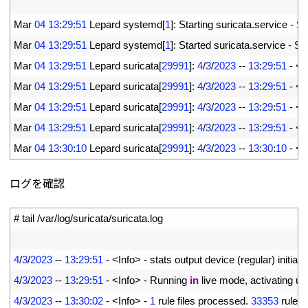
14
15
Mar
04
13
:
29
:
51
Lepard 
systemd
[
1
]
:
Starting 
suricata
.
service
-
Su
16
Mar
04
13
:
29
:
51
Lepard 
systemd
[
1
]
:
Started 
suricata
.
service
-
Sur
17
Mar
04
13
:
29
:
51
Lepard 
suricata
[
29991
]
:
4
/
3
/
2023
--
13
:
29
:
51
-
<
N
18
Mar
04
13
:
29
:
51
Lepard 
suricata
[
29991
]
:
4
/
3
/
2023
--
13
:
29
:
51
-
<
W
19
Mar
04
13
:
29
:
51
Lepard 
suricata
[
29991
]
:
4
/
3
/
2023
--
13
:
29
:
51
-
<
W
20
Mar
04
13
:
29
:
51
Lepard 
suricata
[
29991
]
:
4
/
3
/
2023
--
13
:
29
:
51
-
<
W
21
Mar
04
13
:
30
:
10
Lepard 
suricata
[
29991
]
:
4
/
3
/
2023
--
13
:
30
:
10
-
<
N
ログを確認
1
# tail /var/log/suricata/suricata.log
2
3
4
/
3
/
2023
--
13
:
29
:
51
-
<
Info
>
-
stats 
output 
device
(
regular
)
initiali
4
4
/
3
/
2023
--
13
:
29
:
51
-
<
Info
>
-
Running 
in
live 
mode
,
activating 
un
5
4
/
3
/
2023
--
13
:
30
:
02
-
<
Info
>
-
1
rule 
files 
processed
.
33353
rules 