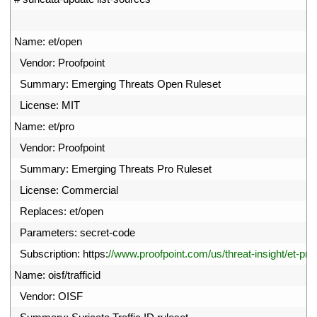
2
3
Name
:
et
/
open
4
Vendor
:
Proofpoint
5
Summary
:
Emerging 
Threats 
Open 
Ruleset
6
License
:
MIT
7
Name
:
et
/
pro
8
Vendor
:
Proofpoint
9
Summary
:
Emerging 
Threats 
Pro 
Ruleset
10
License
:
Commercial
11
Replaces
:
et
/
open
12
Parameters
:
secret
-
code
13
Subscription
:
https
:
//www.proofpoint.com/us/threat-insight/et-pro
14
Name
:
oisf
/
trafficid
15
Vendor
:
OISF