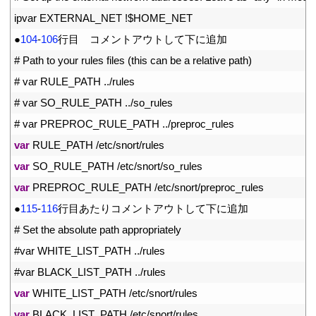
8
ipvar 
EXTERNAL_NET
!
$
HOME
_
NET
9
●
104
-
106
行目　コメントアウトして下に追加
10
# Path to your rules files (this can be a relative path)
11
# var RULE_PATH ../rules
12
# var SO_RULE_PATH ../so_rules
13
# var PREPROC_RULE_PATH ../preproc_rules
14
var
RULE_PATH
/
etc
/
snort
/
rules
15
var
SO_RULE_PATH
/
etc
/
snort
/
so_rules
16
var
PREPROC_RULE_PATH
/
etc
/
snort
/
preproc
_
rules
17
●
115
-
116
行目あたりコメントアウトして下に追加
18
# Set the absolute path appropriately
19
#var WHITE_LIST_PATH ../rules
20
#var BLACK_LIST_PATH ../rules
21
var
WHITE_LIST_PATH
/
etc
/
snort
/
rules
22
var
BLACK_LIST_PATH
/
etc
/
snort
/
rules