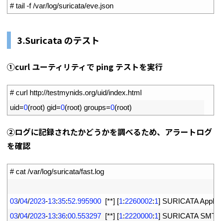
1
# tail -f /var/log/suricata/eve.json
3.Suricata のテスト
①curl ユーティリティで ping テストを実行
1
# curl http://testmynids.org/uid/index.html
2
uid
=
0
(
root
)
gid
=
0
(
root
)
groups
=
0
(
root
)
②ログに記録されたかどうかを調べるため、アラートログ
を確認
1
# cat /var/log/suricata/fast.log
2
3
03
/
04
/
2023
-
13
:
35
:
52.995900
[
*
*
]
[
1
:
2260002
:
1
]
SURICATA 
Applay
4
03
/
04
/
2023
-
13
:
36
:
00.553297
[
*
*
]
[
1
:
2220000
:
1
]
SURICATA 
SMTP