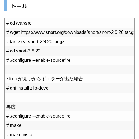
トール
1
# cd /var/src
2
# wget https://www.snort.org/downloads/snort/snort-2.9.20.tar.gz
3
# tar -zxvf snort-2.9.20.tar.gz
4
# cd snort-2.9.20
5
# ./configure --enable-sourcefire
6
7
zlib
.
h
が見つからずエラーが出た場合
8
# dnf install zlib-devel
9
10
再度
11
# ./configure --enable-sourcefire
12
# make
13
# make install