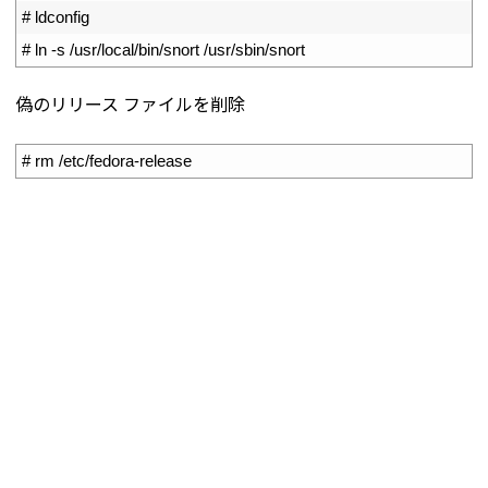
14
# ldconfig
15
# ln -s /usr/local/bin/snort /usr/sbin/snort
偽のリリース ファイルを削除
1
# rm /etc/fedora-release