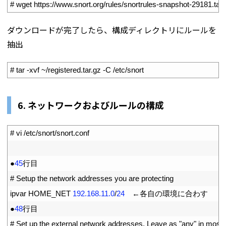
1
# wget https://www.snort.org/rules/snortrules-snapshot-29181.tar
ダウンロードが完了したら、構成ディレクトリにルールを
抽出
1
# tar -xvf ~/registered.tar.gz -C /etc/snort
6. ネットワークおよびルールの構成
1
# vi /etc/snort/snort.conf
2
3
●
45
行目
4
# Setup the network addresses you are protecting
5
ipvar 
HOME
_
NET
192.168.11.0
/
24
　←各自の環境に合わす
6
●
48
行目
7
# Set up the external network addresses. Leave as "any" in most s