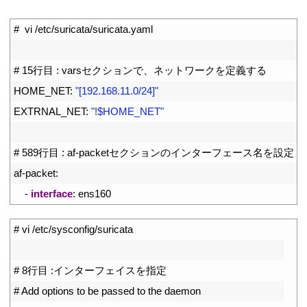
1
#  vi /etc/suricata/suricata.yaml
2
3
# 15行目 : varsセクションで、ネットワークを定義する
4
HOME_NET
:
"[192.168.11.0/24]"
5
EXTRNAL_NET
:
"!$HOME_NET"
6
7
# 589行目 : af-packetセクションのインターフェース名を設定
8
af
-
packet
:
9
-
interface
:
ens160
1
# vi /etc/sysconfig/suricata
2
3
# 8行目 :インターフェイスを指定
4
# Add options to be passed to the daemon