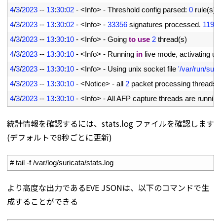
6
4
/
3
/
2023
--
13
:
30
:
02
-
<
Info
>
-
Threshold 
config 
parsed
:
0
rule
(
s
)
7
4
/
3
/
2023
--
13
:
30
:
02
-
<
Info
>
-
33356
signatures 
processed
.
1196
8
4
/
3
/
2023
--
13
:
30
:
10
-
<
Info
>
-
Going 
to
use
2
thread
(
s
)
9
4
/
3
/
2023
--
13
:
30
:
10
-
<
Info
>
-
Running 
in
live 
mode
,
activating 
un
10
4
/
3
/
2023
--
13
:
30
:
10
-
<
Info
>
-
Using 
unix 
socket 
file
'/var/run/sur
11
4
/
3
/
2023
--
13
:
30
:
10
-
<
Notice
>
-
all
2
packet 
processing 
threads
,
12
4
/
3
/
2023
--
13
:
30
:
10
-
<
Info
>
-
All 
AFP 
capture 
threads 
are 
running
統計情報を確認するには、stats.log ファイルを確認します
(デフォルトで8秒ごとに更新)
1
# tail -f /var/log/suricata/stats.log
より高度な出力であるEVE JSONは、以下のコマンドで生
成することができる