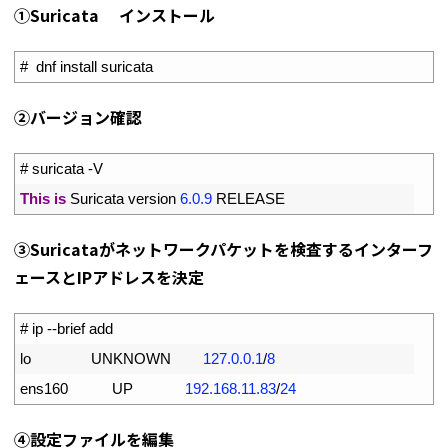
①Suricata インストール
1
#  dnf install suricata
➁バージョン確認
1
# suricata -V
2
This
is
Suricata 
version
6.0.9
RELEASE
➂Suricataがネットワークパケットを検査するインターフ
ェースとIPアドレスを決定
1
# ip --brief add
2
lo               
UNKNOWN
127.0.0.1
/
8
3
ens160           
UP
192.168.11.83
/
24
④設定ファイルを編集