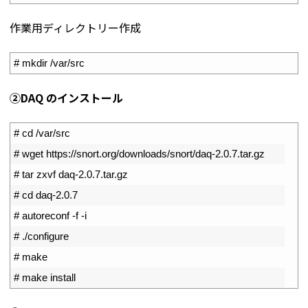
作業用ディレクトリー作成
1
# mkdir /var/src
②DAQ のインストール
1
# cd /var/src
2
# wget https://snort.org/downloads/snort/daq-2.0.7.tar.gz
3
# tar zxvf daq-2.0.7.tar.gz
4
# cd daq-2.0.7
5
# autoreconf -f -i
6
# ./configure
7
# make
8
# make install