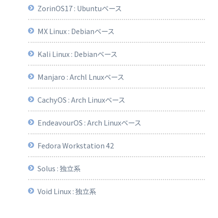
ZorinOS17 : Ubuntuベース
MX Linux : Debianベース
Kali Linux : Debianベース
Manjaro : Archl Lnuxベース
CachyOS : Arch Linuxベース
EndeavourOS : Arch Linuxベース
Fedora Workstation 42
 libdnet autoconf libtool
Solus : 独立系
Void Linux : 独立系