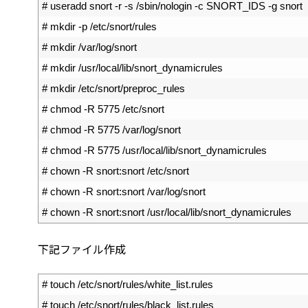
2
# useradd snort -r -s /sbin/nologin -c SNORT_IDS -g snort
3
# mkdir -p /etc/snort/rules
4
# mkdir /var/log/snort
5
# mkdir /usr/local/lib/snort_dynamicrules
6
# mkdir /etc/snort/preproc_rules
7
# chmod -R 5775 /etc/snort
8
# chmod -R 5775 /var/log/snort
9
# chmod -R 5775 /usr/local/lib/snort_dynamicrules
10
# chown -R snort:snort /etc/snort
11
# chown -R snort:snort /var/log/snort
12
# chown -R snort:snort /usr/local/lib/snort_dynamicrules
下記ファイル作成
1
# touch /etc/snort/rules/white_list.rules
2
# touch /etc/snort/rules/black_list.rules