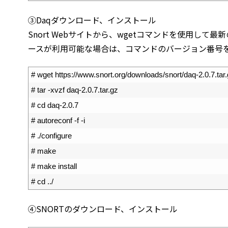
③Daqダウンロード、インストール
Snort Webサイトから、wgetコマンドを使用して
ースが利用可能な場合は、コマンドのバージョン番号
1
# wget https://www.snort.org/downloads/snort/daq-2.0.7.tar
2
# tar -xvzf daq-2.0.7.tar.gz
3
# cd daq-2.0.7
4
# autoreconf -f -i
5
# ./configure
6
# make
7
# make install
8
# cd ../
④SNORTのダウンロード、インストール