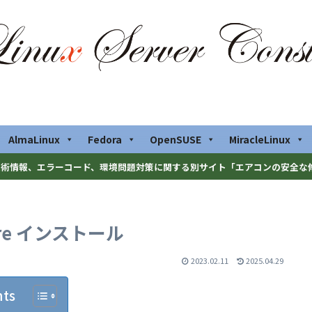
AlmaLinux
Fedora
OpenSUSE
MiracleLinux
術情報、エラーコード、環境問題対策に関する別サイト「エアコンの安全な
pwire インストール
2023.02.11
2025.04.29
nts