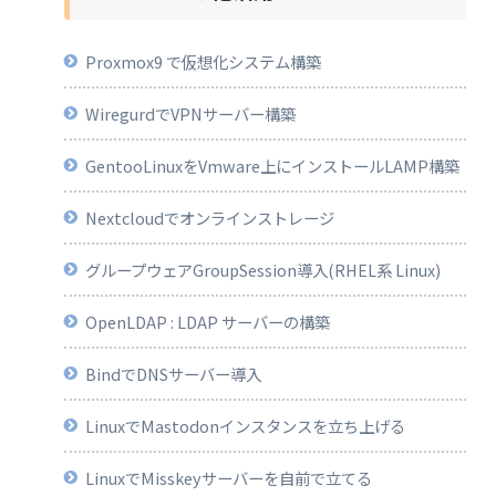
Proxmox9 で仮想化システム構築
WiregurdでVPNサーバー構築
GentooLinuxをVmware上にインストールLAMP構築
Nextcloudでオンラインストレージ
グループウェアGroupSession導入(RHEL系 Linux)
OpenLDAP : LDAP サーバーの構築
BindでDNSサーバー導入
LinuxでMastodonインスタンスを立ち上げる
LinuxでMisskeyサーバーを自前で立てる