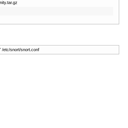
ty.tar.gz
/etc/snort/snort.conf