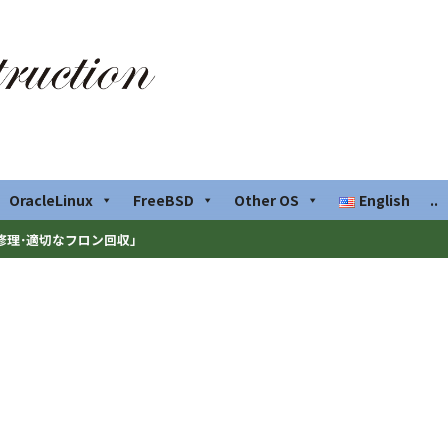
OracleLinux
FreeBSD
Other OS
English
..
修理･適切なフロン回収」