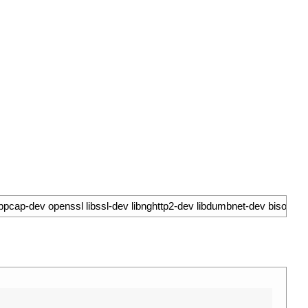
 libpcap-dev openssl libssl-dev libnghttp2-dev libdumbnet-dev bison flex