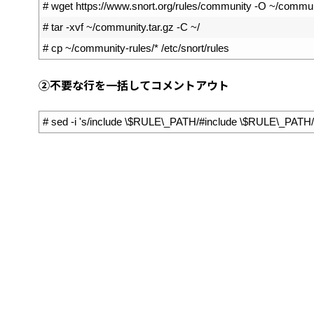
1
# wget https://www.snort.org/rules/community -O ~/communi
2
# tar -xvf ~/community.tar.gz -C ~/
3
# cp ~/community-rules/* /etc/snort/rules
②不要な行を一括してコメントアウト
1
# sed -i 's/include \$RULE\_PATH/#include \$RULE\_PATH/' 