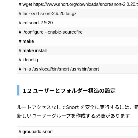
1
# wget https://www.snort.org/downloads/snort/snort-2.9.20.t
2
# tar -xvzf snort-2.9.20.tar.gz
3
# cd snort-2.9.20
4
# ./configure --enable-sourcefire
5
# make
6
# make install
7
# ldconfig
8
# ln -s /usr/local/bin/snort /usr/sbin/snort
1.2 ユーザーとフォルダー構造の設定
ルートアクセスなしでSnort を安全に実行するには
新しいユーザーグループを作成する必要があります
1
# groupadd snort