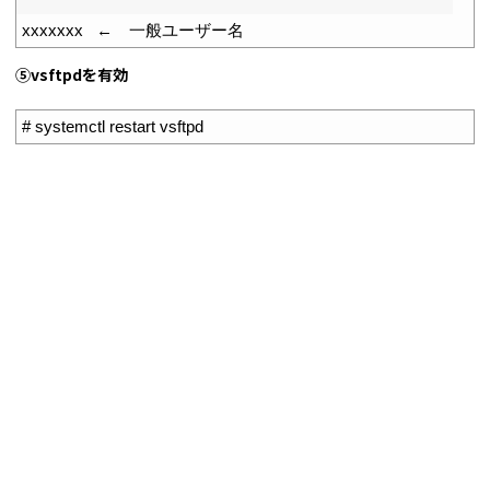
3
xxxxxxx
 ←　一般ユーザー名
⑤vsftpdを有効
1
# systemctl restart vsftpd