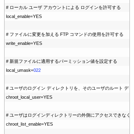
6
# ローカル ユーザ アカウントによる ログインを許可する
7
local_enable
=
YES
8
9
# ファイルに変更を加える FTP コマンドの使用を許可する
10
write_enable
=
YES
11
12
# 新規ファイルに適用するパーミッション値を設定する
13
local_umask
=
022
14
15
# ユーザのログイン ディレクトリを、そのユーザのルート デ
16
chroot_local_user
=
YES
17
18
# ユーザはログインディレクトリーの外側にアクセスできなく
19
chroot_list_enable
=
YES
20