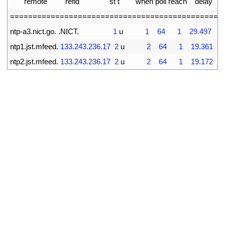
3
remote
refid
st
t
when 
poll 
reach
delay
4
===
===
===
===
===
===
===
===
===
===
===
===
===
===
===
==
5
ntp
-
a3
.
nict
.
go
.
.
NICT
.
1
u
1
64
1
29.497
6
ntp1
.
jst
.
mfeed
.
133.243.236.17
2
u
2
64
1
19.361
7
ntp2
.
jst
.
mfeed
.
133.243.236.17
2
u
2
64
1
19.172