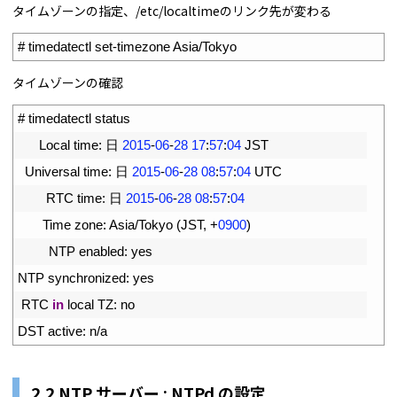
タイムゾーンの指定、/etc/localtimeのリンク先が変わる
1
# timedatectl set-timezone Asia/Tokyo
タイムゾーンの確認
1
# timedatectl status
2
Local 
time
:
日
2015
-
06
-
28
17
:
57
:
04
JST
3
Universal 
time
:
日
2015
-
06
-
28
08
:
57
:
04
UTC
4
RTC 
time
:
日
2015
-
06
-
28
08
:
57
:
04
5
Time 
zone
:
Asia
/
Tokyo
(
JST
,
+
0900
)
6
NTP 
enabled
:
yes
7
NTP 
synchronized
:
yes
8
RTC 
in
local 
TZ
:
no
9
DST 
active
:
n
/
a
2.2 NTP サーバー : NTPd の設定