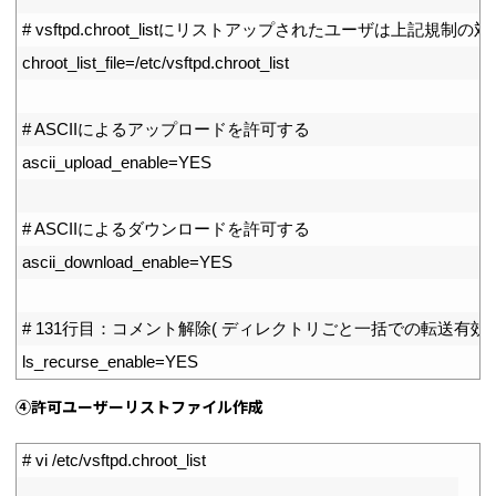
21
# vsftpd.chroot_listにリストアップされたユーザは上記規制
22
chroot_list_file
=
/
etc
/
vsftpd
.
chroot
_
list
23
24
# ASCIIによるアップロードを許可する
25
ascii_upload_enable
=
YES
26
27
# ASCIIによるダウンロードを許可する
28
ascii_download_enable
=
YES
29
30
# 131行目：コメント解除( ディレクトリごと一括での転送有効 
31
ls_recurse_enable
=
YES
④許可ユーザーリストファイル作成
1
# vi /etc/vsftpd.chroot_list
2