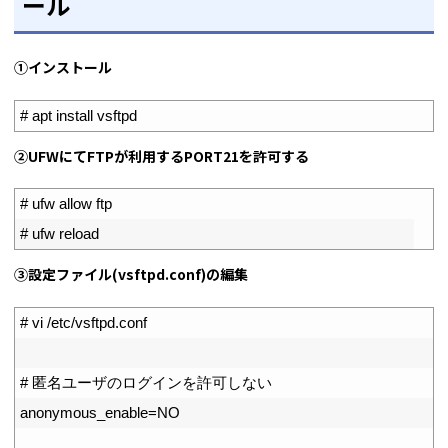
ール
①インストール
1
# apt install vsftpd
②UFWにてFTPが利用するPORT21を許可する
1
# ufw allow ftp
2
# ufw reload
③設定ファイル(vsftpd.conf)の編集
1
# vi /etc/vsftpd.conf
2
3
# 匿名ユーザのログインを許可しない
4
anonymous_enable
=
NO
5