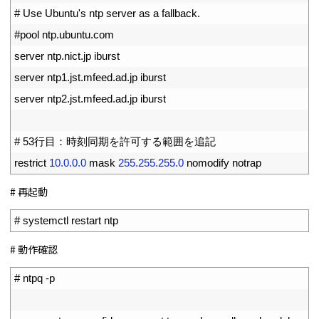
9
# Use Ubuntu's ntp server as a fallback.
10
#pool ntp.ubuntu.com
11
server 
ntp
.
nict
.
jp 
iburst
12
server 
ntp1
.
jst
.
mfeed
.
ad
.
jp 
iburst
13
server 
ntp2
.
jst
.
mfeed
.
ad
.
jp 
iburst
14
15
# 53行目：時刻同期を許可する範囲を追記
16
restrict
10.0.0.0
mask
255.255.255.0
nomodify 
notrap
# 再起動
1
# systemctl restart ntp
# 動作確認
1
# ntpq -p
2