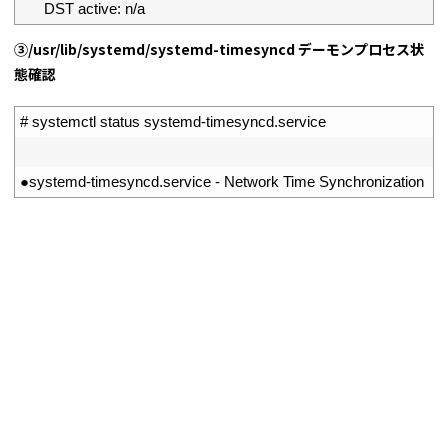
10
DST 
active
:
n
/
a
③/usr/lib/systemd/systemd-timesyncd デーモンプロセス状
態確認
1
# systemctl status systemd-timesyncd.service
2
3
●
systemd
-
timesyncd
.
service
-
Network 
Time 
Synchronization
L