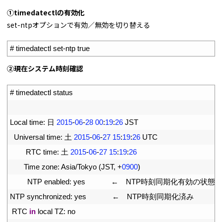
①timedatectlの有効化
set-ntpオプションで有効／無効を切り替える
1
# timedatectl set-ntp true
②現在システム時刻
確認
1
# timedatectl status
2
3
Local 
time
:
日
2015
-
06
-
28
00
:
19
:
26
JST
4
Universal 
time
:
土
2015
-
06
-
27
15
:
19
:
26
UTC
5
RTC 
time
:
土
2015
-
06
-
27
15
:
19
:
26
6
Time 
zone
:
Asia
/
Tokyo
(
JST
,
+
0900
)
7
NTP 
enabled
:
yes
 ←　
NTP
時刻同期化有効の状態
8
NTP 
synchronized
:
yes
 ←　
NTP
時刻同期化済み
9
RTC 
in
local 
TZ
:
no