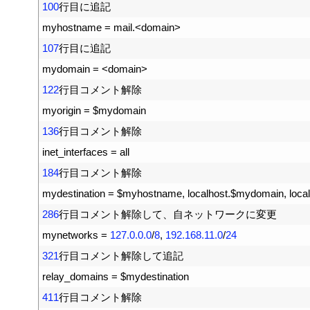
2
100
行目に追記
3
myhostname
=
mail
.
<
domain
>
4
107
行目に追記
5
mydomain
=
<
domain
>
6
122
行目コメント解除
7
myorigin
=
$
mydomain
8
136
行目コメント解除
9
inet_interfaces
=
all
10
184
行目コメント解除
11
mydestination
=
$
myhostname
,
localhost
.
$
mydomain
,
loca
12
286
行目コメント解除して、自ネットワークに変更
13
mynetworks
=
127.0.0.0
/
8
,
192.168.11.0
/
24
14
321
行目コメント解除して追記
15
relay_domains
=
$
mydestination
16
411
行目コメント解除