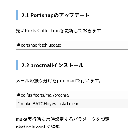
2.1
Portsnapのアップデート
先にPorts Collectionを更新しておきます
1
# portsnap fetch update
2.2 procmailインストール
メールの振り分けをprocmailで行います。
1
# cd /usr/ports/mail/procmail
2
# make BATCH=yes install clean
make実行時に常時設定するパラメータを設定
pkgtools.conf を編集