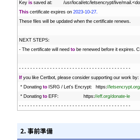
8
Key 
is
saved 
at
:
/
usr
/
local
/
etc
/
letsencrypt
/
live
/
mail
.
<
do
9
This
certificate 
expires 
on
2023
-
10
-
27.
10
These 
files 
will 
be 
updated 
when 
the 
certificate 
renews
.
11
12
NEXT 
STEPS
:
13
-
The 
certificate 
will 
need 
to
be 
renewed 
before 
it 
expires
.
C
14
15
-
-
-
-
-
-
-
-
-
-
-
-
-
-
-
-
-
-
-
-
-
-
-
-
-
-
-
-
-
-
-
-
-
-
-
-
-
-
-
-
16
If
you 
like 
Certbot
,
please 
consider 
supporting 
our 
work 
by
:
17
*
Donating 
to
ISRG
/
Let
'
s
Encrypt
:
https
:
//letsencrypt.or
18
*
Donating 
to
EFF
:
https
:
//eff.org/donate-le
19
-
-
-
-
-
-
-
-
-
-
-
-
-
-
-
-
-
-
-
-
-
-
-
-
-
-
-
-
-
-
-
-
-
-
-
-
-
-
-
-
2. 事前準備