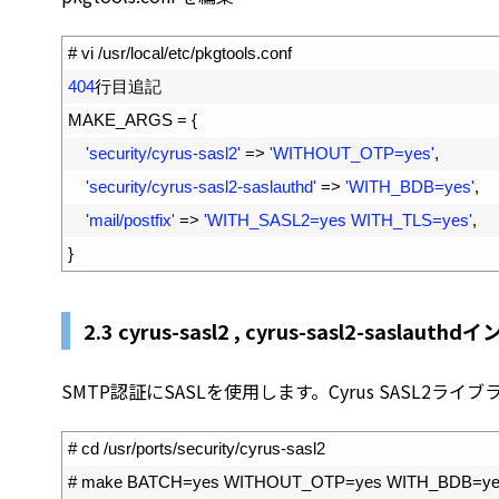
1
# vi /usr/local/etc/pkgtools.conf
2
404
行目追記
3
MAKE_ARGS
=
{
4
'security/cyrus-sasl2'
=
>
'WITHOUT_OTP=yes'
,
5
'security/cyrus-sasl2-saslauthd'
=
>
'WITH_BDB=yes'
,
6
'mail/postfix'
=
>
'WITH_SASL2=yes WITH_TLS=yes'
,
7
}
2.3
cyrus-sasl2 ,
cyrus-sasl2-saslauthd
イ
SMTP認証にSASLを使用します。Cyrus SASL2ラ
1
# cd /usr/ports/security/cyrus-sasl2
2
# make BATCH=yes WITHOUT_OTP=yes WITH_BDB=yes in