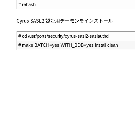
3
# rehash
Cyrus SASL2 認証用デーモンをインストール
1
# cd /usr/ports/security/cyrus-sasl2-saslauthd
2
# make BATCH=yes WITH_BDB=yes install clean