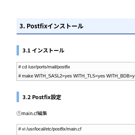
3.
Postfixインストール
3.1 インストール
1
# cd /usr/ports/mail/postfix
2
# make WITH_SASL2=yes WITH_TLS=yes WITH_BDB=yes i
3.2 Postfix設定
①main.cf編集
1
# vi /usr/local/etc/postfix/main.cf