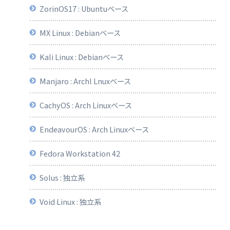
ZorinOS17 : Ubuntuベース
MX Linux : Debianベース
Kali Linux : Debianベース
Manjaro : Archl Lnuxベース
you 
may 
need 
to
take 
steps 
to
enable 
that 
functionality
.
See 
https
:
//c
CachyOS : Arch Linuxベース
EndeavourOS : Arch Linuxベース
Fedora Workstation 42
Solus : 独立系
Void Linux : 独立系