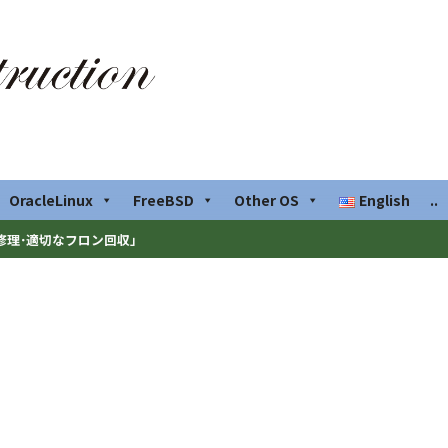
OracleLinux
FreeBSD
Other OS
English
..
修理･適切なフロン回収」