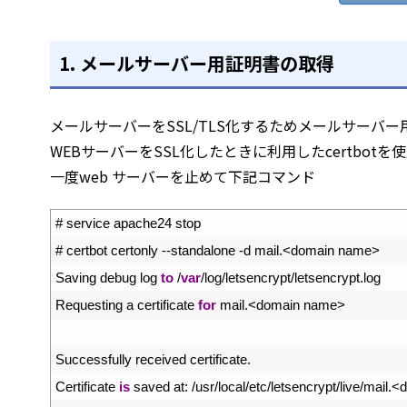
1.
メールサーバー用証明書の取得
メールサーバーをSSL/TLS化するためメールサーバ
WEBサーバーをSSL化したときに利用したcertbotを
一度web サーバーを止めて下記コマンド
1
# service apache24 stop
2
# certbot certonly --standalone -d mail.<domain name>
3
Saving 
debug 
log 
to
/
var
/
log
/
letsencrypt
/
letsencrypt
.
log
4
Requesting
a
certificate 
for
mail
.
<
domain 
name
>
5
6
Successfully 
received 
certificate
.
7
Certificate 
is
saved 
at
:
/
usr
/
local
/
etc
/
letsencrypt
/
live
/
mail
.
<
d