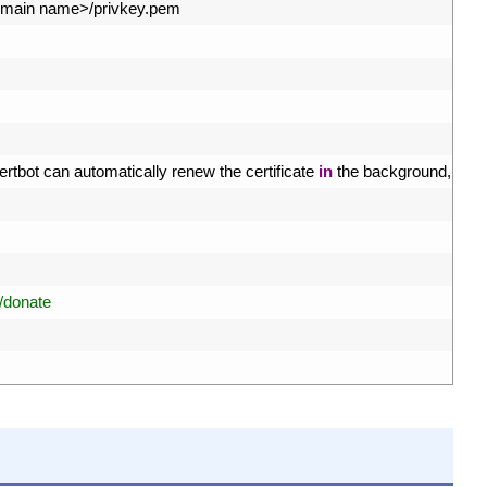
main 
name
>
/
privkey
.
pem
ertbot 
can 
automatically 
renew 
the 
certificate 
in
the 
background
,
but 
g/donate