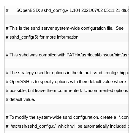
1
#       $OpenBSD: sshd_config,v 1.104 2021/07/02 05:11:21 dtuck
2
3
# This is the sshd server system-wide configuration file.  See
4
# sshd_config(5) for more information.
5
6
# This sshd was compiled with PATH=/usr/local/bin:/usr/bin:/usr/lo
7
8
# The strategy used for options in the default sshd_config shipped
9
# OpenSSH is to specify options with their default value where
10
# possible, but leave them commented.  Uncommented options ov
11
# default value.
12
13
# To modify the system-wide sshd configuration, create a  *.conf  f
14
#  /etc/ssh/sshd_config.d/  which will be automatically included be