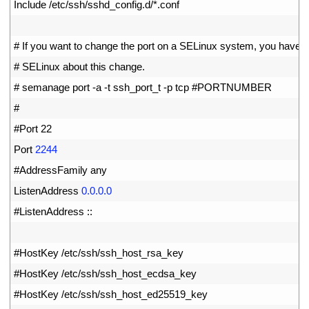
15
Include
/
etc
/
ssh
/
sshd_config
.
d
/
*
.
conf
16
17
# If you want to change the port on a SELinux system, you have to
18
# SELinux about this change.
19
# semanage port -a -t ssh_port_t -p tcp #PORTNUMBER
20
#
21
#Port 22
22
Port
2244
23
#AddressFamily any
24
ListenAddress
0.0.0.0
25
#ListenAddress ::
26
27
#HostKey /etc/ssh/ssh_host_rsa_key
28
#HostKey /etc/ssh/ssh_host_ecdsa_key
29
#HostKey /etc/ssh/ssh_host_ed25519_key