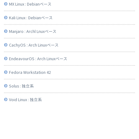
MX Linux : Debianベース
Kali Linux : Debianベース
Manjaro : Archl Lnuxベース
CachyOS : Arch Linuxベース
EndeavourOS : Arch Linuxベース
Fedora Workstation 42
Solus : 独立系
Void Linux : 独立系