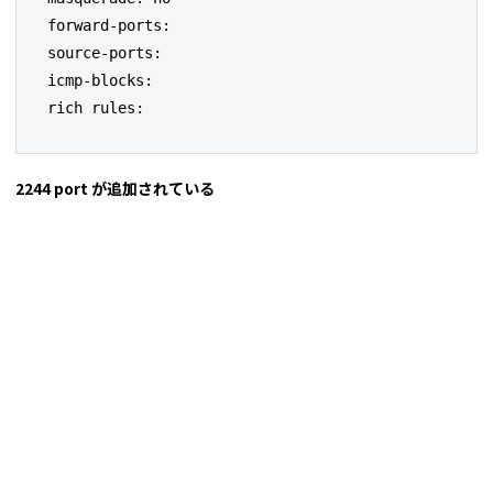
forward-ports:

source-ports:

icmp-blocks:

rich rules:
2244 port が追加されている