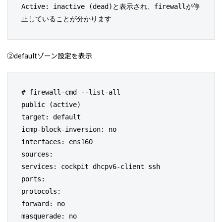
Active: inactive (dead)と表示され、firewallが停
止していることが分かります
➁defaultゾーン設定を表示
# firewall-cmd --list-all

public (active)

target: default

icmp-block-inversion: no

interfaces: ens160

sources:

services: cockpit dhcpv6-client ssh

ports:

protocols:

forward: no

masquerade: no
