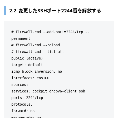
2.2 変更したSSHポート2244番を解放する
# firewall-cmd --add-port=2244/tcp --
permanent

# firewall-cmd --reload

# firewall-cmd --list-all

public (active)

target: default

icmp-block-inversion: no

interfaces: ens160

sources:

services: cockpit dhcpv6-client ssh

ports: 2244/tcp

protocols:

forward: no

masquerade: no
