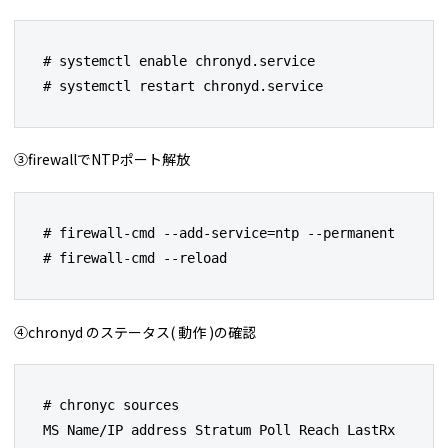
# systemctl enable chronyd.service

# systemctl restart chronyd.service
③firewallでNTPポート解放
# firewall-cmd --add-service=ntp --permanent

# firewall-cmd --reload
④chronyd のステータス( 動作 )の確認
# chronyc sources

MS Name/IP address Stratum Poll Reach LastRx 