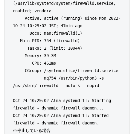
(/usr/lib/systemd/system/firewalld.service; 
enabled; vendor>

     Active: active (running) since Mon 2022-
10-24 10:29:02 JST; 47min ago

       Docs: man:firewalld(1)

   Main PID: 754 (firewalld)

      Tasks: 2 (limit: 10944)

     Memory: 39.3M

        CPU: 461ms

     CGroup: /system.slice/firewalld.service

             mq754 /usr/bin/python3 -s 
/usr/sbin/firewalld --nofork --nopid

Oct 24 10:29:02 Alma systemd[1]: Starting 
firewalld - dynamic firewall daemon...

Oct 24 10:29:02 Alma systemd[1]: Started 
firewalld - dynamic firewall daemon.

※停止している場合
