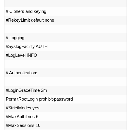
30
31
# Ciphers and keying
32
#RekeyLimit default none
33
34
# Logging
35
#SyslogFacility AUTH
36
#LogLevel INFO
37
38
# Authentication:
39
40
#LoginGraceTime 2m
41
PermitRootLogin 
prohibit
-
password
42
#StrictModes yes
43
#MaxAuthTries 6
44
#MaxSessions 10