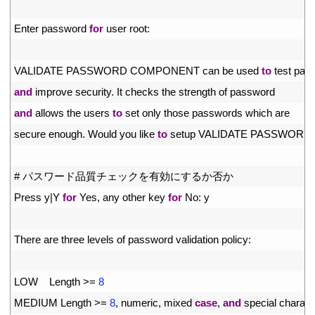
4
5
Enter 
password 
for
user 
root
:
6
7
VALIDATE 
PASSWORD 
COMPONENT 
can 
be 
used 
to
test 
pas
8
and
improve 
security
.
It 
checks 
the 
strength 
of 
password
9
and
allows 
the 
users 
to
set 
only 
those 
passwords 
which 
are
10
secure 
enough
.
Would 
you 
like 
to
setup 
VALIDATE 
PASSWORD 
11
12
# パスワード品質チェックを有効にするか否か
13
Press
y
|
Y
for
Yes
,
any 
other 
key 
for
No
:
y
14
15
There 
are 
three 
levels 
of 
password 
validation 
policy
:
16
17
LOW    
Length
>=
8
18
MEDIUM 
Length
>=
8
,
numeric
,
mixed 
case
,
and
special 
charact