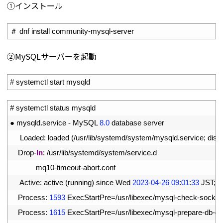
①インストール
1
＃
dnf 
install 
community
-
mysql
-
server
➁MySQLサーバーを起動
1
# systemctl start mysqld
1
# systemctl status mysqld
2
●
mysqld
.
service
-
MySQL
8.0
database 
server
3
Loaded
:
loaded
(
/
usr
/
lib
/
systemd
/
system
/
mysqld
.
service
;
disa
4
Drop
-
In
:
/
usr
/
lib
/
systemd
/
system
/
service
.
d
5
mq10
-
timeout
-
abort
.
conf
6
Active
:
active
(
running
)
since 
Wed
2023
-
04
-
26
09
:
01
:
33
JST
;
1
7
Process
:
1593
ExecStartPre
=
/
usr
/
libexec
/
mysql
-
check
-
socket
8
Process
:
1615
ExecStartPre
=
/
usr
/
libexec
/
mysql
-
prepare
-
db
-
dir