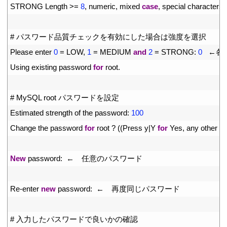
19
STRONG 
Length
>=
8
,
numeric
,
mixed 
case
,
special 
characters 
20
21
# パスワード品質チェックを有効にした場合は強度を選択
22
Please 
enter
0
=
LOW
,
1
=
MEDIUM 
and
2
=
STRONG
:
0
←各
23
Using 
existing 
password 
for
root
.
24
25
# MySQL root パスワードを設定
26
Estimated 
strength 
of 
the 
password
:
100
27
Change 
the 
password 
for
root
?
(
(
Press
y
|
Y
for
Yes
,
any 
other 
ke
28
29
New
password
:
←　任意のパスワード
30
31
Re
-
enter 
new
password
:
←　再度同じパスワード
32
33
# 入力したパスワードで良いかの確認