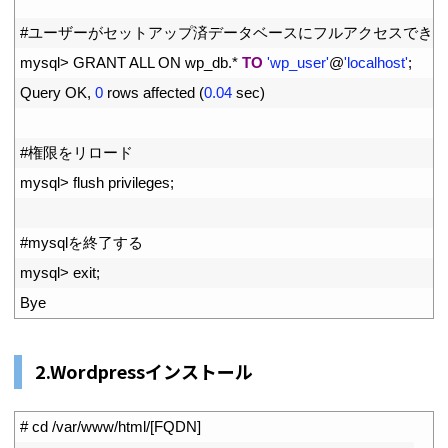
35
36
#ユーザーがセットアップ済データベースにフルアクセスでき
37
mysql
>
GRANT 
ALL 
ON 
wp_db
.
*
TO
'wp_user'
@
'localhost'
;
38
Query 
OK
,
0
rows 
affected
(
0.04
sec
)
39
40
#権限をリロード
41
mysql
>
flush 
privileges
;
42
43
#mysqlを終了する
44
mysql
>
exit
;
45
Bye
2.Wordpressインストール
1
# cd /var/www/html/[FQDN]