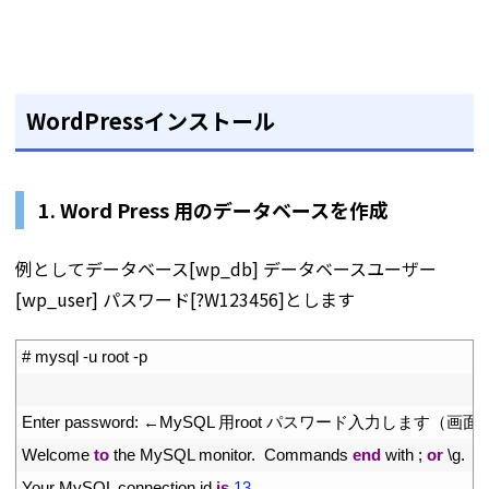
WordPressインストール
1. Word Press 用のデータベースを作成
例としてデータベース[wp_db] データベースユーザー
[wp_user] パスワード[?W123456]とします
1
# mysql -u root -p
2
3
Enter 
password
:
←
MySQL
用
root
パスワード入力します（画面
4
Welcome 
to
the 
MySQL 
monitor
.
Commands 
end
with
;
or
\
g
.
5
Your 
MySQL 
connection 
id 
is
13