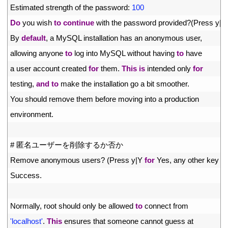
34
Estimated 
strength 
of 
the 
password
:
100
35
Do
you 
wish 
to
continue
with 
the 
password 
provided
?
(
Press
y
|
Y
36
By 
default
,
a
MySQL 
installation 
has 
an 
anonymous 
user
,
37
allowing 
anyone 
to
log 
into 
MySQL 
without 
having 
to
have
38
a
user 
account 
created 
for
them
.
This
is
intended 
only 
for
39
testing
,
and
to
make 
the 
installation 
go
a
bit 
smoother
.
40
You 
should 
remove 
them 
before 
moving 
into
a
production
41
environment
.
42
43
# 匿名ユーザーを削除するか否か
44
Remove 
anonymous 
users
?
(
Press
y
|
Y
for
Yes
,
any 
other 
key 
fo
45
Success
.
46
47
Normally
,
root 
should 
only 
be 
allowed 
to
connect 
from
48
'localhost'
.
This
ensures 
that 
someone 
cannot 
guess 
at