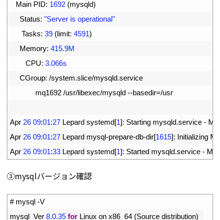
9
Main 
PID
:
1692
(
mysqld
)
10
Status
:
"Server is operational"
11
Tasks
:
39
(
limit
:
4591
)
12
Memory
:
415.9M
13
CPU
:
3.066s
14
CGroup
:
/
system
.
slice
/
mysqld
.
service
15
mq1692
/
usr
/
libexec
/
mysqld
--
basedir
=
/
usr
16
17
Apr
26
09
:
01
:
27
Lepard 
systemd
[
1
]
:
Starting 
mysqld
.
service
-
My
18
Apr
26
09
:
01
:
27
Lepard 
mysql
-
prepare
-
db
-
dir
[
1615
]
:
Initializing 
My
19
Apr
26
09
:
01
:
33
Lepard 
systemd
[
1
]
:
Started 
mysqld
.
service
-
My
➂mysqlバージョン確認
1
# mysql -V
2
mysql  
Ver
8.0.35
for
Linux 
on 
x86_64
(
Source 
distribution
)