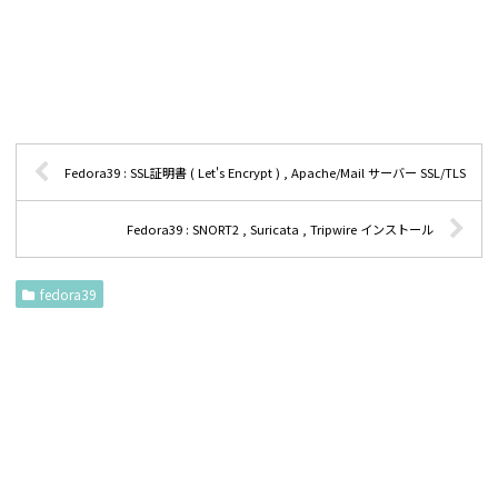
Fedora39 : SSL証明書 ( Let's Encrypt ) , Apache/Mail サーバー SSL/TLS
Fedora39 : SNORT2 , Suricata , Tripwire インストール
fedora39