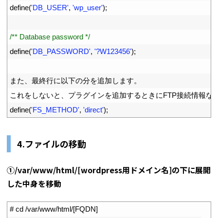
11
define
(
'DB_USER'
,
'wp_user'
)
;
12
13
/** Database password */
14
define
(
'DB_PASSWORD'
,
'?W123456'
)
;
15
16
また、最終行に以下の分を追加します。
17
これをしないと、プラグインを追加するときに
FTP
接続情報な
18
define
(
'FS_METHOD'
,
'direct'
)
;
4.ファイルの移動
①/var/www/html/[wordpress用ドメイン名]の下に展開
した中身を移動
1
# cd /var/www/html/[FQDN]