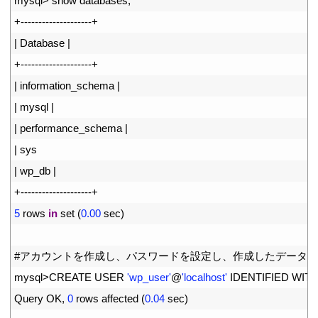
20
mysql
>
show 
databases
;
21
+
--
--
--
--
--
--
--
--
--
--
+
22
|
Database
|
23
+
--
--
--
--
--
--
--
--
--
--
+
24
|
information_schema
|
25
|
mysql
|
26
|
performance_schema
|
27
|
sys
28
|
wp_db
|
29
+
--
--
--
--
--
--
--
--
--
--
+
30
5
rows 
in
set
(
0.00
sec
)
31
32
#アカウントを作成し、パスワードを設定し、作成したデータ
33
mysql
>
CREATE 
USER
'wp_user'
@
'localhost'
IDENTIFIED 
WITH
34
Query 
OK
,
0
rows 
affected
(
0.04
sec
)