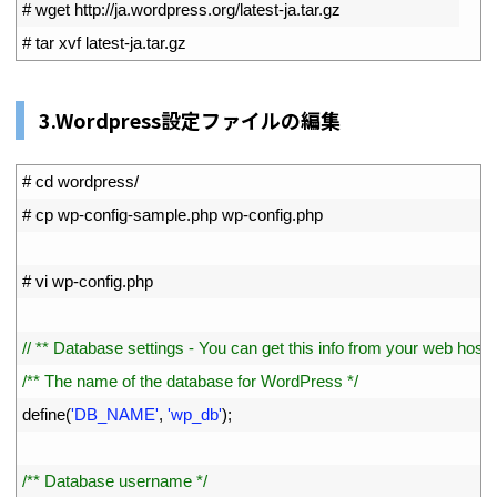
2
# wget http://ja.wordpress.org/latest-ja.tar.gz
3
# tar xvf latest-ja.tar.gz
3.Wordpress設定ファイルの編集
1
# cd wordpress/
2
# cp wp-config-sample.php wp-config.php
3
4
# vi wp-config.php
5
6
// ** Database settings - You can get this info from your web host *
7
/** The name of the database for WordPress */
8
define
(
'DB_NAME'
,
'wp_db'
)
;
9
10
/** Database username */