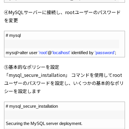
④MySQLサーバーに接続し、rootユーザーのパスワード
を変更
1
# mysql
2
3
mysql
>
alter 
user
'root'
@
'localhost'
identified 
by
'password'
;
⑤基本的なポリシーを設定
「mysql_secure_installation」 コマンドを使用してroot
ユーザーのパスワードを設定し、いくつかの基本的なポリ
シーを設定します
1
# mysql_secure_installation
2
3
Securing 
the 
MySQL 
server 
deployment
.