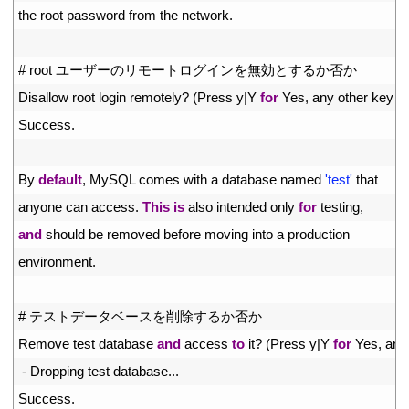
49
the 
root 
password 
from 
the 
network
.
50
51
# root ユーザーのリモートログインを無効とするか否か
52
Disallow 
root 
login 
remotely
?
(
Press
y
|
Y
for
Yes
,
any 
other 
key 
f
53
Success
.
54
55
By 
default
,
MySQL 
comes 
with
a
database 
named
'test'
that
56
anyone 
can 
access
.
This
is
also 
intended 
only 
for
testing
,
57
and
should 
be 
removed 
before 
moving 
into
a
production
58
environment
.
59
60
# テストデータベースを削除するか否か
61
Remove 
test 
database 
and
access 
to
it
?
(
Press
y
|
Y
for
Yes
,
any
62
-
Dropping 
test 
database
.
.
.
63
Success
.