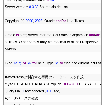
6
Server 
version
:
8.0.32
Source 
distribution
7
8
Copyright
(
c
)
2000
,
2023
,
Oracle 
and
/
or
its 
affiliates
.
9
10
Oracle 
is
a
registered 
trademark 
of 
Oracle 
Corporation 
and
/
or
its
11
affiliates
.
Other 
names 
may 
be 
trademarks 
of 
their 
respective
12
owners
.
13
14
Type
'help;'
or
'\h'
for
help
.
Type
'\c'
to
clear 
the 
current 
input 
stat
15
16
#WordPressが制御する専用のデータベースを作成
17
mysql
>
CREATE 
DATABASE 
wp_db 
DEFAULT
CHARACTER 
S
18
Query 
OK
,
1
row 
affected
(
0.00
sec
)
19
#データベースの確認