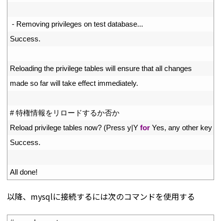
64
65
-
Removing 
privileges 
on 
test 
database
.
.
.
66
Success
.
67
68
Reloading 
the 
privilege 
tables 
will 
ensure 
that 
all 
changes
69
made 
so 
far 
will 
take 
effect 
immediately
.
70
71
# 特権情報をリロードするか否か
72
Reload 
privilege 
tables 
now
?
(
Press
y
|
Y
for
Yes
,
any 
other 
key 
fo
73
Success
.
74
75
All 
done
!
以降、mysqlに接続するには次のコマンドを使用する