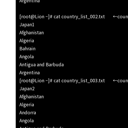
Argentina
[root@Lion ~]# cat country_list_002.txt ←
Japan1
Afghanistan
Algeria
Bahrain
Angola
Antigua and Barbuda
Argentina
[root@Lion ~]# cat country_list_003.txt ←
Japan2
Afghanistan
Algeria
Andorra
Angola