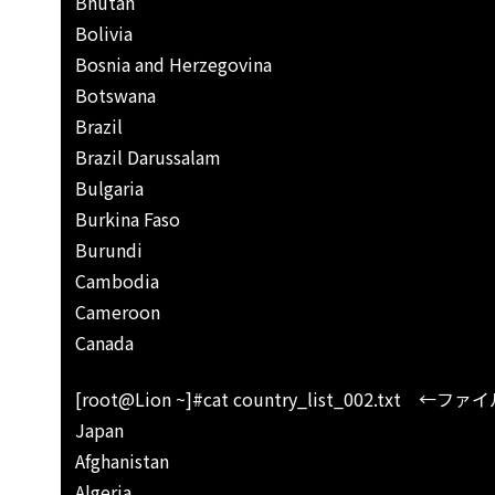
Bhutan
Bolivia
Bosnia and Herzegovina
Botswana
Brazil
Brazil Darussalam
Bulgaria
Burkina Faso
Burundi
Cambodia
Cameroon
Canada
[root@Lion ~]#cat country_list_002.tx
Japan
Afghanistan
Algeria