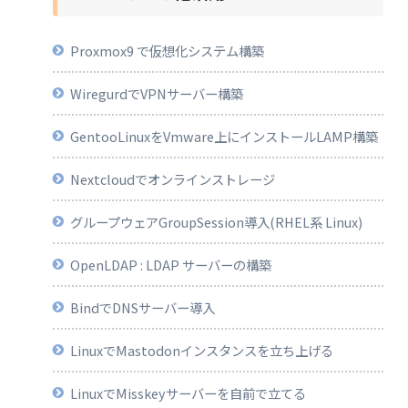
Proxmox9 で仮想化システム構築
WiregurdでVPNサーバー構築
GentooLinuxをVmware上にインストールLAMP構築
Nextcloudでオンラインストレージ
グループウェアGroupSession導入(RHEL系 Linux)
OpenLDAP : LDAP サーバーの構築
BindでDNSサーバー導入
LinuxでMastodonインスタンスを立ち上げる
LinuxでMisskeyサーバーを自前で立てる