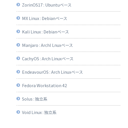
ZorinOS17 : Ubuntuベース
MX Linux : Debianベース
Kali Linux : Debianベース
Manjaro : Archl Lnuxベース
CachyOS : Arch Linuxベース
EndeavourOS : Arch Linuxベース
Fedora Workstation 42
Solus : 独立系
Void Linux : 独立系