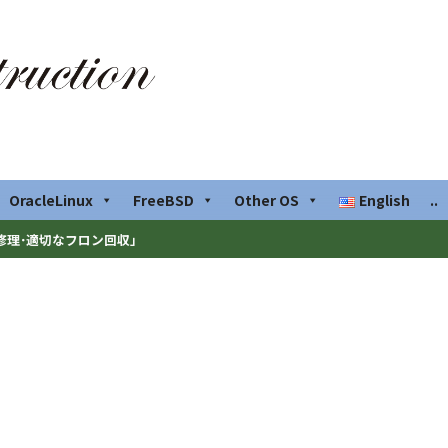
OracleLinux
FreeBSD
Other OS
English
..
修理･適切なフロン回収」