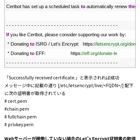
28
Certbot 
has 
set 
up
a
scheduled 
task 
to
automatically 
renew 
this
c
29
30
-
-
-
-
-
-
-
-
-
-
-
-
-
-
-
-
-
-
-
-
-
-
-
-
-
-
-
-
-
-
-
-
-
-
-
-
-
-
-
-
31
If
you 
like 
Certbot
,
please 
consider 
supporting 
our 
work 
by
:
32
*
Donating 
to
ISRG
/
Let
'
s
Encrypt
:
https
:
//letsencrypt.org/donat
33
*
Donating 
to
EFF
:
https
:
//eff.org/donate-le
34
-
-
-
-
-
-
-
-
-
-
-
-
-
-
-
-
-
-
-
-
-
-
-
-
-
-
-
-
-
-
-
-
-
-
-
-
-
-
-
-
「Successfully received certificate.」と表示されれば成功
メッセージ中に記載の通り [/etc/letsencrypt/live/<FQDN>/] 配下
に次の証明書が取得されている
# cert.pem
#chain.pem
# fullchain.pem
# privkey.pem
Webサーバーが稼働していない場合のLet's Encrypt証明書の取得