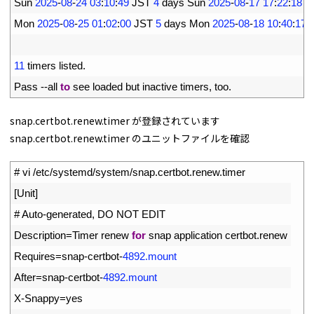
12
Sun
2025
-
08
-
24
03
:
10
:
49
JST
4
days 
Sun
2025
-
08
-
17
17
:
22
:
18
J
13
Mon
2025
-
08
-
25
01
:
02
:
00
JST
5
days 
Mon
2025
-
08
-
18
10
:
40
:
17
14
15
11
timers 
listed
.
16
Pass
--
all 
to
see 
loaded 
but 
inactive 
timers
,
too
.
snap.certbot.renew.timer が登録されています
snap.certbot.renew.timer のユニットファイルを確認
1
# vi /etc/systemd/system/snap.certbot.renew.timer
2
[
Unit
]
3
# Auto-generated, DO NOT EDIT
4
Description
=
Timer 
renew 
for
snap 
application 
certbot
.
renew
5
Requires
=
snap
-
certbot
-
4892.mount
6
After
=
snap
-
certbot
-
4892.mount
7
X
-
Snappy
=
yes