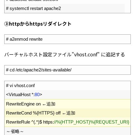
8
# systemctl restart apache2
③httpからhttpsリダイレクト
1
# a2enmod rewrite
バーチャルホスト設定ファイル"vhost.conf" に追記する
1
# cd /etc/apache2/sites-available/
1
# vi vhost.conf
2
<
VirtualHost *
:
80
>
3
RewriteEngine
on
←追加
4
RewriteCond
%
{
HTTPS
}
off
←追加
5
RewriteRule
^
(
.
*
)
$
https
:
//%{HTTP_HOST}%{REQUEST_URI} [
6
～省略～