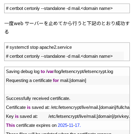
1
# certbot certonly --standalone -d mail.<domain name>
一度web サーバーを止めてから行うと下記のとおり成功す
る
1
# systemctl stop apache2.service
2
# certbot certonly --standalone -d mail.<domain name>
1
Saving 
debug 
log 
to
/
var
/
log
/
letsencrypt
/
letsencrypt
.
log
2
Requesting
a
certificate 
for
mail
.
[
domain
]
3
4
Successfully 
received 
certificate
.
5
Certificate 
is
saved 
at
:
/
etc
/
letsencrypt
/
live
/
mail
.
[
domain
]
/
fullchain
.
6
Key 
is
saved 
at
:
/
etc
/
letsencrypt
/
live
/
mail
.
[
domain
]
/
privkey
.
p
7
This
certificate 
expires 
on
2025
-
11
-
17.