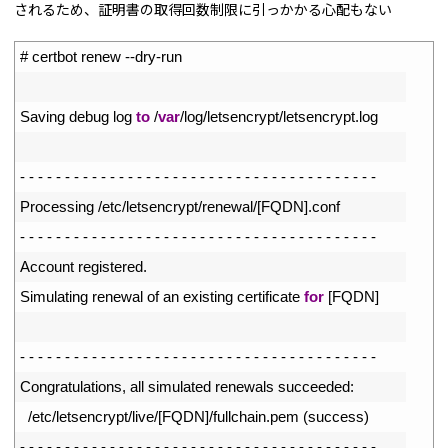
されるため、証明書の取得回数制限に引っかかる心配もない
1
# certbot renew --dry-run
2
3
Saving 
debug 
log 
to
/
var
/
log
/
letsencrypt
/
letsencrypt
.
log
4
5
-
-
-
-
-
-
-
-
-
-
-
-
-
-
-
-
-
-
-
-
-
-
-
-
-
-
-
-
-
-
-
-
-
-
-
-
-
-
-
-
6
Processing
/
etc
/
letsencrypt
/
renewal
/
[
FQDN
]
.
conf
7
-
-
-
-
-
-
-
-
-
-
-
-
-
-
-
-
-
-
-
-
-
-
-
-
-
-
-
-
-
-
-
-
-
-
-
-
-
-
-
-
8
Account 
registered
.
9
Simulating 
renewal 
of 
an 
existing 
certificate 
for
[
FQDN
]
10
11
-
-
-
-
-
-
-
-
-
-
-
-
-
-
-
-
-
-
-
-
-
-
-
-
-
-
-
-
-
-
-
-
-
-
-
-
-
-
-
-
12
Congratulations
,
all 
simulated 
renewals 
succeeded
:
13
/
etc
/
letsencrypt
/
live
/
[
FQDN
]
/
fullchain
.
pem
(
success
)
14
-
-
-
-
-
-
-
-
-
-
-
-
-
-
-
-
-
-
-
-
-
-
-
-
-
-
-
-
-
-
-
-
-
-
-
-
-
-
-
-