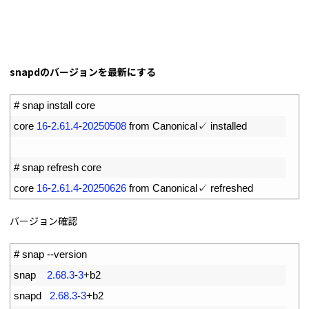
snapdのバージョンを最新にする
1
# snap install core
2
core
16
-
2.61.4
-
20250508
from 
Canonical
✓
installed
3
4
# snap refresh core
5
core
16
-
2.61.4
-
20250626
from 
Canonical
✓
refreshed
バージョン確認
1
# snap --version
2
snap
2.68.3
-
3
+
b2
3
snapd
2.68.3
-
3
+
b2