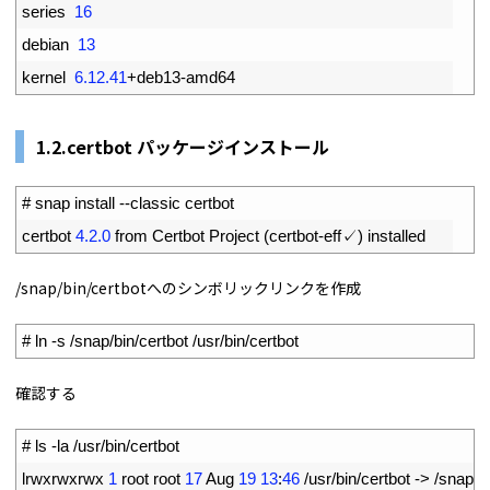
4
series
16
5
debian
13
6
kernel
6.12.41
+
deb13
-
amd64
1.
2.certbot パッケージインストール
1
# snap install --classic certbot
2
certbot
4.2.0
from 
Certbot 
Project
(
certbot
-
eff
✓
)
installed
/snap/bin/certbotへのシンボリックリンクを作成
1
# ln -s /snap/bin/certbot /usr/bin/certbot
確認する
1
# ls -la /usr/bin/certbot
2
lrwxrwxrwx
1
root 
root
17
Aug
19
13
:
46
/
usr
/
bin
/
certbot
->
/
snap
/
b