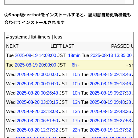
②Snap版certbotをインストールすると、証明書自動更新機能も
合わせてインストールされます
1
# systemctl list-timers | less
2
NEXT                          
LEFT 
LAST                              
PASSED 
UNIT
3
Tue
2025
-
08
-
19
14
:
09
:
00
JST
18min
Tue
2025
-
08
-
19
13
:
39
:
00
J
4
Tue
2025
-
08
-
19
20
:
03
:
00
JST
6h
-
-
sna
5
Wed
2025
-
08
-
20
00
:
00
:
00
JST
10h
Tue
2025
-
08
-
19
09
:
13
:
46
JS
6
Wed
2025
-
08
-
20
00
:
00
:
00
JST
10h
Tue
2025
-
08
-
19
09
:
13
:
46
JS
7
Wed
2025
-
08
-
20
00
:
26
:
48
JST
10h
Tue
2025
-
08
-
19
09
:
27
:
33
JS
8
Wed
2025
-
08
-
20
03
:
09
:
15
JST
13h
Tue
2025
-
08
-
19
09
:
48
:
38
JS
9
Wed
2025
-
08
-
20
03
:
13
:
03
JST
13h
Tue
2025
-
08
-
19
09
:
48
:
36
JS
10
Wed
2025
-
08
-
20
06
:
51
:
50
JST
17h
Tue
2025
-
08
-
19
09
:
27
:
53
JS
11
Wed
2025
-
08
-
20
12
:
37
:
32
JST
22h
Tue
2025
-
08
-
19
12
:
37
:
32
JS