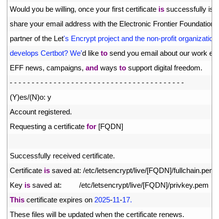
13
Would 
you 
be 
willing
,
once 
your 
first 
certificate 
is
successfully 
iss
14
share 
your 
email 
address 
with 
the 
Electronic 
Frontier 
Foundation
,
15
partner 
of 
the 
Let
's Encrypt project and the non-profit organization 
16
develops Certbot? We'
d
like 
to
send 
you 
email 
about 
our 
work 
enc
17
EFF 
news
,
campaigns
,
and
ways 
to
support 
digital 
freedom
.
18
-
-
-
-
-
-
-
-
-
-
-
-
-
-
-
-
-
-
-
-
-
-
-
-
-
-
-
-
-
-
-
-
-
-
-
-
-
-
-
-
19
(
Y
)
es
/
(
N
)
o
:
y
20
Account 
registered
.
21
Requesting
a
certificate 
for
[
FQDN
]
22
23
Successfully 
received 
certificate
.
24
Certificate 
is
saved 
at
:
/
etc
/
letsencrypt
/
live
/
[
FQDN
]
/
fullchain
.
pem
25
Key 
is
saved 
at
:
/
etc
/
letsencrypt
/
live
/
[
FQDN
]
/
privkey
.
pem
26
This
certificate 
expires 
on
2025
-
11
-
17.
27
These 
files 
will 
be 
updated 
when 
the 
certificate 
renews
.