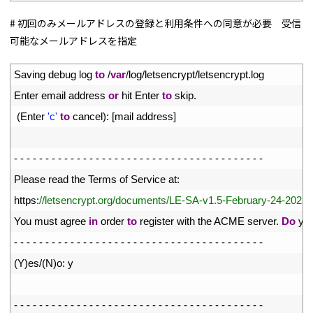
# 初回のみメールアドレスの登録と利用条件への同意が必要 受信
可能なメールアドレスを指定
1
Saving 
debug 
log 
to
/
var
/
log
/
letsencrypt
/
letsencrypt
.
log
2
Enter 
email 
address 
or
hit 
Enter 
to
skip
.
3
(
Enter
'c'
to
cancel
)
:
[
mail 
address
]
4
5
-
-
-
-
-
-
-
-
-
-
-
-
-
-
-
-
-
-
-
-
-
-
-
-
-
-
-
-
-
-
-
-
-
-
-
-
-
-
-
-
6
Please 
read 
the 
Terms 
of 
Service 
at
:
7
https
:
//letsencrypt.org/documents/LE-SA-v1.5-February-24-2025.
8
You 
must 
agree 
in
order 
to
register 
with 
the 
ACME 
server
.
Do
you
9
-
-
-
-
-
-
-
-
-
-
-
-
-
-
-
-
-
-
-
-
-
-
-
-
-
-
-
-
-
-
-
-
-
-
-
-
-
-
-
-
10
(
Y
)
es
/
(
N
)
o
:
y
11
12
-
-
-
-
-
-
-
-
-
-
-
-
-
-
-
-
-
-
-
-
-
-
-
-
-
-
-
-
-
-
-
-
-
-
-
-
-
-
-
-