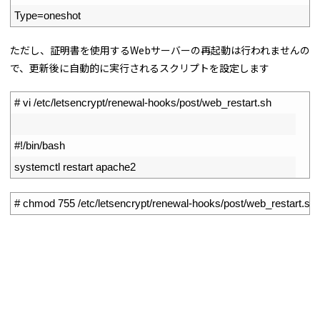
18
Type
=
oneshot
ただし、証明書を使用するWebサーバーの再起動は行われませんの
で、更新後に自動的に実行されるスクリプトを設定します
1
# vi /etc/letsencrypt/renewal-hooks/post/web_restart.sh
2
3
#!/bin/bash
4
systemctl 
restart 
apache2
1
# chmod 755 /etc/letsencrypt/renewal-hooks/post/web_restart.sh