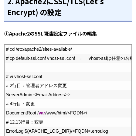
2. Apache2にSSL/TLS(Let's
Encrypt) の設定
①Apache2のSSL関連設定ファイルの編集
1
# cd /etc/apache2/sites-available/
2
# cp default-ssl.conf vhost-ssl.conf　←　vhost-sslは任意の
3
4
# vi vhost-ssl.conf
5
# 2行目：管理者アドレス変更
6
ServerAdmin
<
Email 
Address
>>
7
# 4行目：変更
8
DocumentRoot
/
var
/
www
/
html
/
<
FQDN
>
/
9
# 12,13行目：変更
10
ErrorLog
$
{
APACHE_LOG_DIR
}
/
<
FQDN
>
.
error
.
log