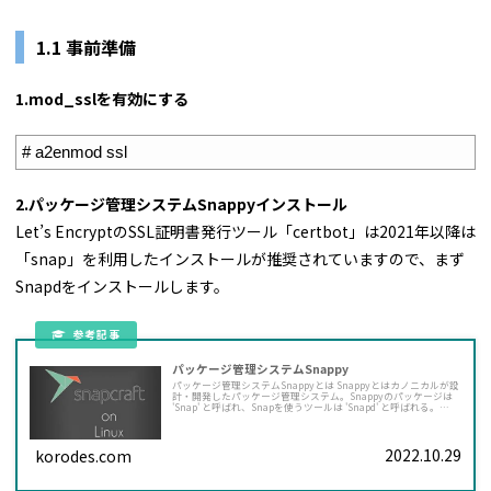
1.1 事前準備
1.mod_sslを有効にする
1
# a2enmod ssl
2.パッケージ管理システムSnappyインストール
Let’s EncryptのSSL証明書発行ツール「certbot」は2021年以降は
「snap」を利用したインストールが推奨されていますので、まず
Snapdをインストールします。
パッケージ管理システムSnappy
パッケージ管理システムSnappyとは Snappyとはカノニカルが設
計・開発したパッケージ管理システム。Snappyのパッケージは
'Snap' と呼ばれ、Snapを使うツールは 'Snapd' と呼ばれる。
Snapは様々なLinuxディストリビューションで動作するので、デ
ィストリビューションの上流のソフトウェアデプロイメントに依
存しない。
2022.10.29
korodes.com