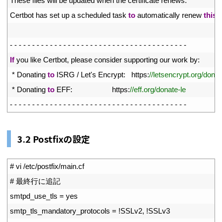
8
These 
files 
will 
be 
updated 
when 
the 
certificate 
renews
.
9
Certbot 
has 
set 
up
a
scheduled 
task 
to
automatically 
renew 
this
c
10
11
-
-
-
-
-
-
-
-
-
-
-
-
-
-
-
-
-
-
-
-
-
-
-
-
-
-
-
-
-
-
-
-
-
-
-
-
-
-
-
-
12
If
you 
like 
Certbot
,
please 
consider 
supporting 
our 
work 
by
:
13
*
Donating 
to
ISRG
/
Let
'
s
Encrypt
:
https
:
//letsencrypt.org/donat
14
*
Donating 
to
EFF
:
https
:
//eff.org/donate-le
15
-
-
-
-
-
-
-
-
-
-
-
-
-
-
-
-
-
-
-
-
-
-
-
-
-
-
-
-
-
-
-
-
-
-
-
-
-
-
-
-
3.2 Postfixの設定
1
# vi /etc/postfix/main.cf
2
# 最終行に追記
3
smtpd_use_tls
=
yes
4
smtp_tls_mandatory_protocols
=
!
SSLv2
,
!
SSLv3