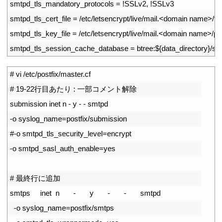
5
smtpd_tls_mandatory_protocols
=
!
SSLv2
,
!
SSLv3
6
smtpd_tls_cert_file
=
/
etc
/
letsencrypt
/
live
/
mail
.
<
domain 
name
>
/
fu
7
smtpd_tls_key_file
=
/
etc
/
letsencrypt
/
live
/
mail
.
<
domain 
name
>
/
pr
8
smtpd_tls_session_cache_database
=
btree
:
$
{
data_directory
}
/
sm
1
# vi /etc/postfix/master.cf
2
# 19-22行目あたり : 一部コメント解除
3
submission 
inet
n
-
y
-
-
smtpd
4
-
o
syslog_name
=
postfix
/
submission
5
#-o smtpd_tls_security_level=encrypt
6
-
o
smtpd_sasl_auth_enable
=
yes
7
8
# 最終行に追加
9
smtps     
inet
n
-
y
-
-
smtpd
10
-
o
syslog_name
=
postfix
/
smtps