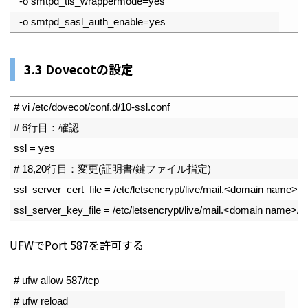
11
-
o
smtpd_tls_wrappermode
=
yes
12
-
o
smtpd_sasl_auth_enable
=
yes
3.3 Dovecotの設定
1
# vi /etc/dovecot/conf.d/10-ssl.conf
2
# 6行目：確認
3
ssl
=
yes
4
# 18,20行目：変更(証明書/鍵ファイル指定)
5
ssl_server_cert_file
=
/
etc
/
letsencrypt
/
live
/
mail
.
<
domain 
name
>
/
f
6
ssl_server_key_file
=
/
etc
/
letsencrypt
/
live
/
mail
.
<
domain 
name
>
/
p
UFWでPort 587を許可する
1
# ufw allow 587/tcp
2
# ufw reload