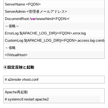
7
ServerName
<
FQDN
>
8
ServerAdmin
<
管理者メールアドレス
>
9
DocumentRoot
/
var
/
www
/
html
/
<
FQDN
>
/
10
～省略～
11
ErrorLog
$
{
APACHE_LOG_DIR
}
/
<
FQDN
>
.
error
.
log
12
CustomLog
$
{
APACHE_LOG_DIR
}
/
<
FQDN
>
.
access
.
log 
combin
13
～省略
14
<
/
VirtualHost
>
④設定反映と起動
1
# a2ensite vhost.conf
1
Apache
再起動
2
# systemctl restart apache2