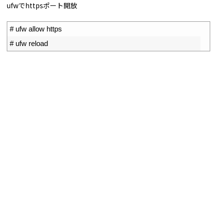
ufwでhttpsポート開放
1
# ufw allow https
2
# ufw reload