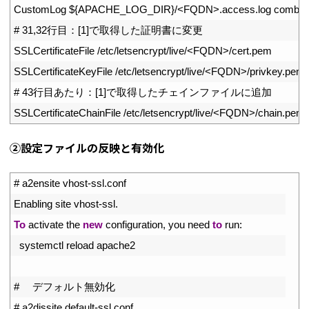
11
CustomLog
$
{
APACHE_LOG_DIR
}
/
<
FQDN
>
.
access
.
log 
combin
12
# 31,32行目：[1]で取得した証明書に変更
13
SSLCertificateFile
/
etc
/
letsencrypt
/
live
/
<
FQDN
>
/
cert
.
pem
14
SSLCertificateKeyFile
/
etc
/
letsencrypt
/
live
/
<
FQDN
>
/
privkey
.
pem
15
# 43行目あたり：[1]で取得したチェインファイルに追加
16
SSLCertificateChainFile
/
etc
/
letsencrypt
/
live
/
<
FQDN
>
/
chain
.
pem
②設定ファイルの反映と有効化
1
# a2ensite vhost-ssl.conf
2
Enabling 
site 
vhost
-
ssl
.
3
To
activate 
the 
new
configuration
,
you 
need 
to
run
:
4
systemctl 
reload 
apache2
5
6
# 　デフォルト無効化
7
# a2dissite default-ssl.conf