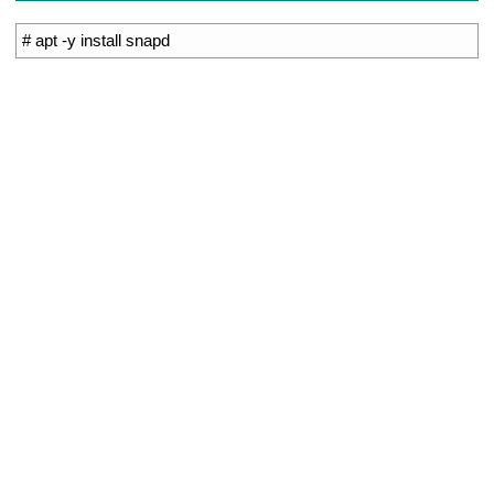
1
# apt -y install snapd