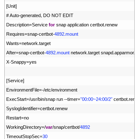
3
[
Unit
]
4
# Auto-generated, DO NOT EDIT
5
Description
=
Service 
for
snap 
application 
certbot
.
renew
6
Requires
=
snap
-
certbot
-
4892.mount
7
Wants
=
network
.
target
8
After
=
snap
-
certbot
-
4892.mount
network
.
target 
snapd
.
apparmor
.
s
9
X
-
Snappy
=
yes
10
11
[
Service
]
12
EnvironmentFile
=
-
/
etc
/
environment
13
ExecStart
=
/
usr
/
bin
/
snap 
run
--
timer
=
"00:00~24:00/2"
certbot
.
rene
14
SyslogIdentifier
=
certbot
.
renew
15
Restart
=
no
16
WorkingDirectory
=
/
var
/
snap
/
certbot
/
4892
17
TimeoutStopSec
=
30