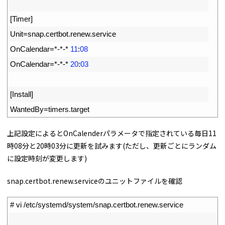
8
9
[
Timer
]
10
Unit
=
snap
.
certbot
.
renew
.
service
11
OnCalendar
=
*
-
*
-
*
11
:
08
12
OnCalendar
=
*
-
*
-
*
20
:
03
13
14
[
Install
]
15
WantedBy
=
timers
.
target
上記設定によるとOnCalenderパラメータで指定されている毎日11
時08分と20時03分に更新を試みます(ただし、更新ごとにランダム
に設定時刻が変更します)
snap.certbot.renew.serviceのユニットファイルを確認
1
# vi /etc/systemd/system/snap.certbot.renew.service
2