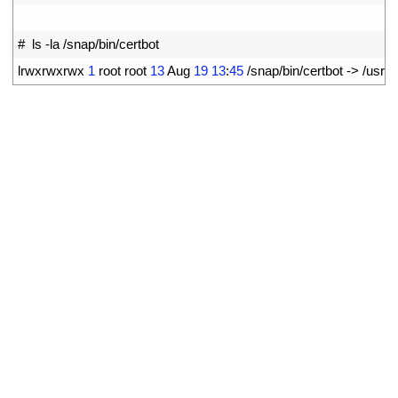
3
4
#  ls -la /snap/bin/certbot
5
lrwxrwxrwx
1
root 
root
13
Aug
19
13
:
45
/
snap
/
bin
/
certbot
->
/
usr
/
b