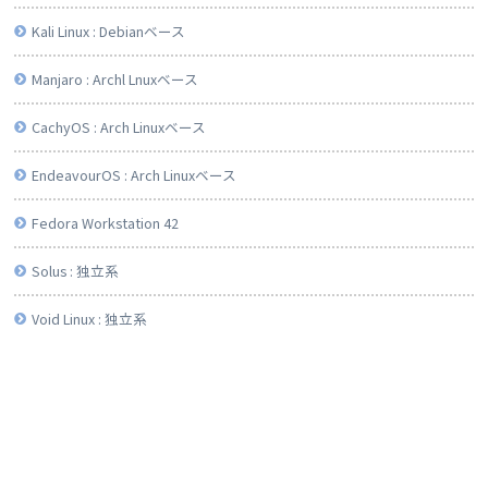
Kali Linux : Debianベース
Manjaro : Archl Lnuxベース
CachyOS : Arch Linuxベース
EndeavourOS : Arch Linuxベース
Fedora Workstation 42
Solus : 独立系
Void Linux : 独立系