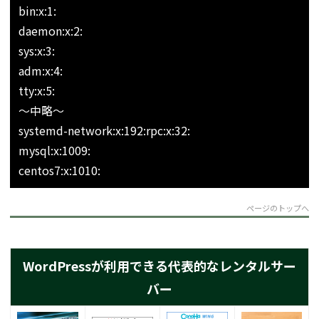
bin:x:1:
daemon:x:2:
sys:x:3:
adm:x:4:
tty:x:5:
～中略～
systemd-network:x:192:
rpc:x:32:
mysql:x:1009:
centos7:x:1010:
ページのトップへ
WordPressが利用できる代表的なレンタルサー
バー