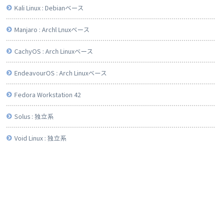
Kali Linux : Debianベース
Manjaro : Archl Lnuxベース
CachyOS : Arch Linuxベース
EndeavourOS : Arch Linuxベース
Fedora Workstation 42
Solus : 独立系
Void Linux : 独立系