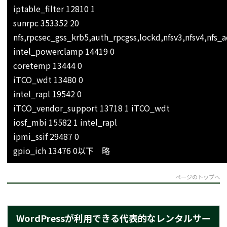
iptable_filter 12810 1
sunrpc 353352 20
nfs,rpcsec_gss_krb5,auth_rpcgss,lockd,nfsv3,nfsv4,nfs_a
intel_powerclamp 14419 0
coretemp 13444 0
iTCO_wdt 13480 0
intel_rapl 19542 0
iTCO_vendor_support 13718 1 iTCO_wdt
iosf_mbi 15582 1 intel_rapl
ipmi_ssif 29487 0
gpio_ich 13476 0
以下 略
ページのトップへ
WordPressが利用できる代表的なレンタルサー