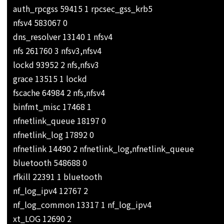
auth_rpcgss 59415 1 rpcsec_gss_krb5
nfsv4 583067 0
dns_resolver 13140 1 nfsv4
nfs 261760 3 nfsv3,nfsv4
lockd 93952 2 nfs,nfsv3
grace 13515 1 lockd
fscache 64984 2 nfs,nfsv4
binfmt_misc 17468 1
nfnetlink_queue 18197 0
nfnetlink_log 17892 0
nfnetlink 14490 2 nfnetlink_log,nfnetlink_queue
bluetooth 548688 0
rfkill 22391 1 bluetooth
nf_log_ipv4 12767 2
nf_log_common 13317 1 nf_log_ipv4
xt_LOG 12690 2