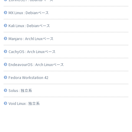
MX Linux : Debianベース
Kali Linux : Debianベース
Manjaro : Archl Lnuxベース
CachyOS : Arch Linuxベース
EndeavourOS : Arch Linuxベース
Fedora Workstation 42
Solus : 独立系
Void Linux : 独立系