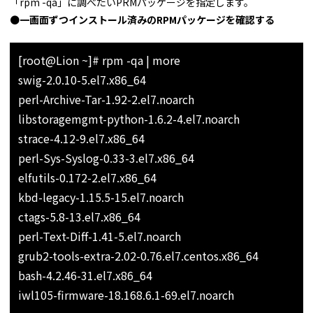
「rpm -qa」に調べたいPRMパッケージを指定します。
●
一画面ずつインストール済みのRPMパッケージを確認する
[root@Lion ~]# rpm -qa | more
swig-2.0.10-5.el7.x86_64
perl-Archive-Tar-1.92-2.el7.noarch
libstoragemgmt-python-1.6.2-4.el7.noarch
strace-4.12-9.el7.x86_64
perl-Sys-Syslog-0.33-3.el7.x86_64
elfutils-0.172-2.el7.x86_64
kbd-legacy-1.15.5-15.el7.noarch
ctags-5.8-13.el7.x86_64
perl-Text-Diff-1.41-5.el7.noarch
grub2-tools-extra-2.02-0.76.el7.centos.x86_64
bash-4.2.46-31.el7.x86_64
iwl105-firmware-18.168.6.1-69.el7.noarch